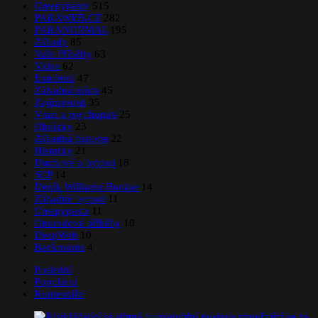
Creepypasty
515
PARAWEB.CZ
282
PARANORMAL
195
Záhady
85
Vaše Příběhy
63
Videa
62
Extrémní
47
Záhadná místa
45
Zajímavosti
35
Vrazi a psychopati
25
Obrázky
23
Záhadná historie
22
Historky
21
Duchové a bytosti
18
SCP
14
Deník Williama Buckse
14
Záhadné bytosti
11
Creepypasta
11
Opravdové příběhy
10
DeepWeb
10
Backrooms
4
Poslední
Populární
Komentáře