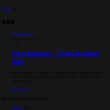
Domů
/
sex
sex
PARANORMAL
Vizor
2.10.2015
0
261
Gary Ridgway – Vrah od Zelené
řeky
Minule jsem se seznámili s Tedem Bundym, který terorizoval
USA v osmdesatých letech minulého století. Nebyl ovšem
sám! Spolu s…
Číst více »
KATEGORIE STRACHU
Články
611