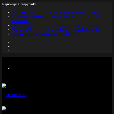
Nejnovější Creepypasty
SCP-106: Starý muž, který si tě odnese do svého světa
Level Fun: nekonečná oslava v Backrooms, ze které se
neodchází
Alžběta Báthoryová: co je doložené a co je jen legenda
Ted jeskyňář: deník z díry, ze které se nemělo šahat dál
SCP-049: Morový doktor, který léčí smrtí
Facebook
Instagram
Náhodný
článek
Menu