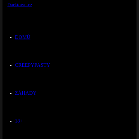
DOMŮ
CREEPYPASTY
ZÁHADY
18+