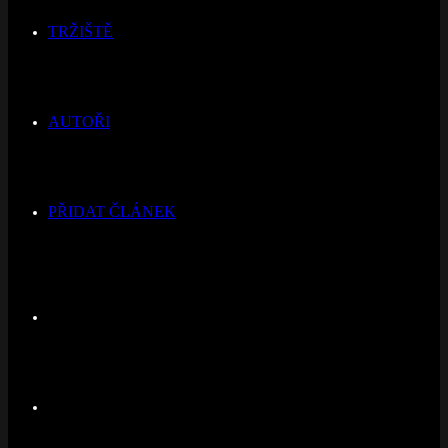
TRŽIŠTĚ
AUTOŘI
PŘIDAT ČLÁNEK
Switch
skin
Hledat