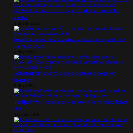
SCP-106: Starý muž, který si tě odnese do svého
světa
1 dnem dříve
Level Fun: nekonečná oslava v Backrooms, ze které
se neodchází
4 dny dříve
Alžběta Báthoryová: co je doložené a co je jen
legenda
6 dny dříve
Ted jeskyňář: deník z díry, ze které se nemělo šahat
dál
1 týdnem dříve