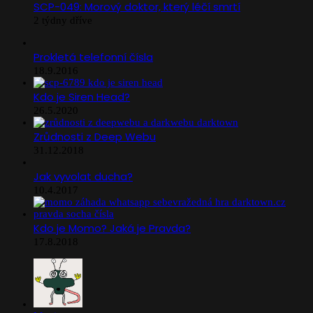
SCP-049: Morový doktor, který léčí smrtí
2 týdny dříve
Prokletá telefonní čísla
18.9.2016
Kdo je Siren Head?
26.5.2020
Zrůdnosti z Deep Webu
31.12.2018
Jak vyvolat ducha?
10.4.2017
Kdo je Momo? Jaká je Pravda?
17.8.2018