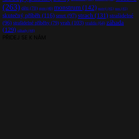
(263)
monstrum
(142)
děti
(70)
gore
(46)
mrtvý
(41)
noc
(41)
strach
(131)
skutečný příběh
(116)
smrt
(97)
strašidelné
záhada
(96)
vrah
(103)
strašidelné příběhy
(79)
vražda
(64)
(129)
záhady
(44)
PŘIDEJ SE K NÁM