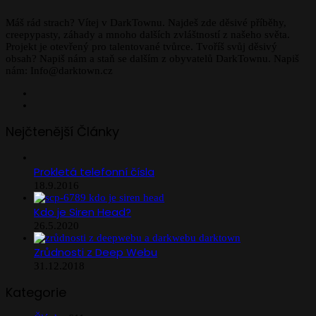
Máš rád strach? Vítej v DarkTownu. Najdeš zde děsivé příběhy,
creepypasty, záhady a mnoho dalších zvláštností z našeho světa.
Projekt je otevřený pro talentované tvůrce. Tvoříš svůj děsivý
obsah? Napiš nám a staň se dalším z obyvatelů DarkTownu. Napiš
nám: Info@darktown.cz
Facebook
Instagram
Nejčtenější Články
Prokletá telefonní čísla
18.9.2016
Kdo je Siren Head?
26.5.2020
Zrůdnosti z Deep Webu
31.12.2018
Kategorie