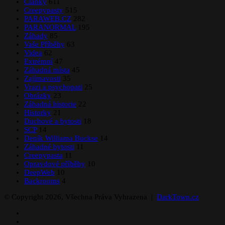
Články
611
Creepypasty
515
PARAWEB.CZ
282
PARANORMAL
195
Záhady
85
Vaše Příběhy
63
Videa
62
Extrémní
47
Záhadná místa
45
Zajímavosti
35
Vrazi a psychopati
25
Obrázky
23
Záhadná historie
22
Historky
21
Duchové a bytosti
18
SCP
14
Deník Williama Buckse
14
Záhadné bytosti
11
Creepypasta
11
Opravdové příběhy
10
DeepWeb
10
Backrooms
4
© Copyright 2026, Všechna Práva Vyhrazena |
DarkTown.cz
Facebook
Instagram