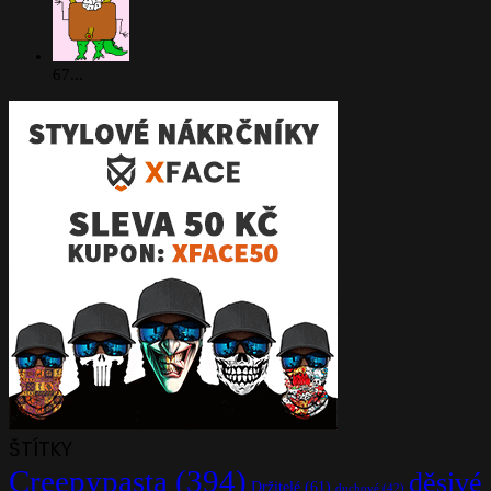
67...
ŠTÍTKY
Creepypasta
(394)
děsivé
Držitelé
(61)
duchové
(42)