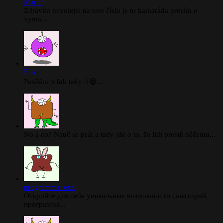
Martin
Zdravím nevolejte na toto číslo je to kamaráda prosím o
vyma...
Ella
Posílám ti fuk taky 🫪😂...
No a co? Nauč se psát a tady jde o to, že lidi prostě něčemu...
programma_exsl
Откройте для себя уникальные возможности санаторий
программа...