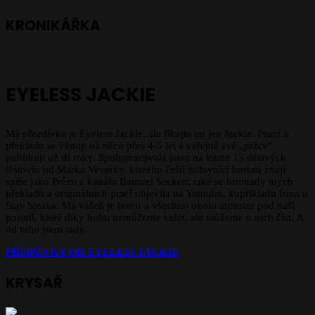
KRONIKÁŘKA
EYELESS JACKIE
Má přezdívka je Eyeless Jackie, ale říkejte mi jen Jackie. Psaní a
překladu se věnuji už něco přes 4-5 let a veřejně své „práce“
publikuji už tři roky. Spolupracovala jsem na knize 13 děsivých
těstovin od Marka Veverky, kterého čeští milovníci hororu znají
spíše jako Prézu z kanálu Bamuel Seckett, také se hromady mých
překladů a originálních prací objevila na Youtubu, kupříkladu Irina u
Stay Steaka. Má vášeň je horor a všechno okolo monster pod naší
postelí, které díky bohu nemůžeme vidět, ale můžeme o nich číst. A
od toho jsem tady.
PŘÍSPĚVKY OD EYELESS JACKIE
KRYSAŘ