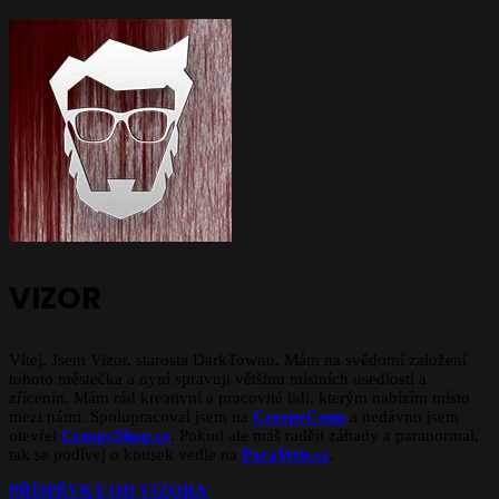
VIZOR
Vítej. Jsem Vizor, starosta DarkTownu. Mám na svědomí založení
tohoto městečka a nyní spravuji většinu místních usedlostí a
zřícenin. Mám rád kreativní a pracovité lidi, kterým nabízím místo
mezi námi. Spolupracoval jsem na
CreepyConu
a nedávno jsem
otevřel
CreepyShop.cz
. Pokud ale máš raději záhady a paranormal,
tak se podívej o kousek vedle na
ParaWeb.cz
.
PŘÍSPĚVKY OD VIZORA