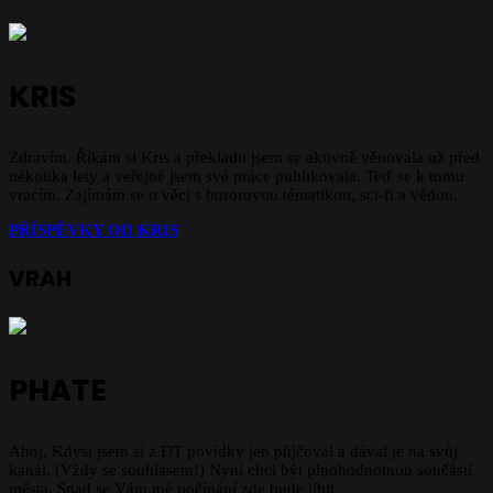
KRIS
Zdravím. Říkám si Kris a překladu jsem se aktivně věnovala už před
několika lety a veřejně jsem své práce publikovala. Teď se k tomu
vracím. Zajímám se o věci s hororovou tématikou, sci-fi a vědou.
PŘÍSPĚVKY OD KRIS
VRAH
PHATE
Ahoj. Kdysi jsem si z DT povídky jen půjčoval a dával je na svůj
kanál. (Vždy se souhlasem!) Nyní chci být plnohodnotnou součástí
města. Snad se Vám mé počínání zde bude líbit.