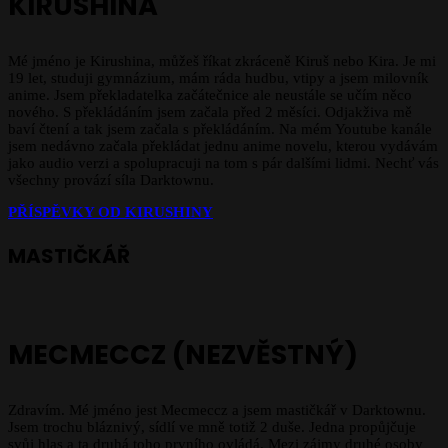
KIRUSHINA
Mé jméno je Kirushina, můžeš říkat zkráceně Kiruš nebo Kira. Je mi
19 let, studuji gymnázium, mám ráda hudbu, vtipy a jsem milovník
anime. Jsem překladatelka začátečnice ale neustále se učím něco
nového. S překládáním jsem začala před 2 měsíci. Odjakživa mě
baví čtení a tak jsem začala s překládáním. Na mém Youtube kanále
jsem nedávno začala překládat jednu anime novelu, kterou vydávám
jako audio verzi a spolupracuji na tom s pár dalšími lidmi. Nechť vás
všechny provází síla Darktownu.
PŘÍSPĚVKY OD KIRUSHINY
MASTIČKÁŘ
MECMECCZ (NEZVĚSTNÝ)
Zdravím. Mé jméno jest Mecmeccz a jsem mastičkář v Darktownu.
Jsem trochu bláznivý, sídlí ve mně totiž 2 duše. Jedna propůjčuje
svůj hlas a ta druhá toho prvního ovládá. Mezi zájmy druhé osoby