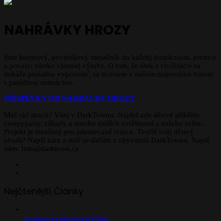
NAHRÁVKY HROZY
Sme hororový, poviedkový mesačník do každej domácnosti, pivnice
a povaly; všetko vlastnej výroby. O tom, že útek z civilizácie sa
dokáže poriadne vypomstiť, sa dozviete v našom najnovšom horore
s parádnou animáciou.
PŘÍSPĚVKY OD NAHRÁVKY HROZY
Máš rád strach? Vítej v DarkTownu. Najdeš zde děsivé příběhy,
creepypasty, záhady a mnoho dalších zvláštností z našeho světa.
Projekt je otevřený pro talentované tvůrce. Tvoříš svůj děsivý
obsah? Napiš nám a staň se dalším z obyvatelů DarkTownu. Napiš
nám: Info@darktown.cz
Facebook
Instagram
Nejčtenější Články
Prokletá telefonní čísla