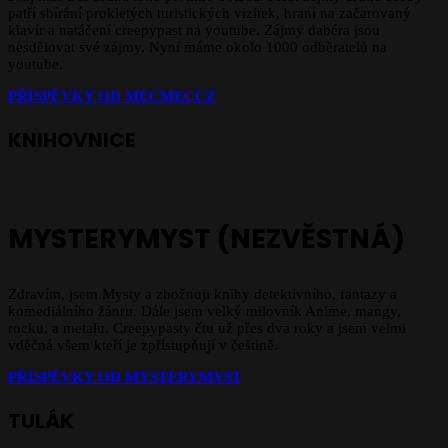
patří sbírání prokletých turistických vizitek, hraní na začarovaný
klavír a natáčení creepypast na youtube. Zájmy dabéra jsou
nesdělovat své zájmy. Nyní máme okolo 1000 odběratelů na
youtube.
PŘÍSPĚVKY OD MECMECCZ
KNIHOVNICE
MYSTERYMYST (NEZVĚSTNÁ)
Zdravím, jsem Mysty a zbožnuji knihy detektivního, fantazy a
komediálního žánru. Dále jsem velký milovník Anime, mangy,
rocku, a metalu. Creepypasty čtu už přes dva roky a jsem velmi
vděčná všem kteří je zpřístupňují v češtině.
PŘÍSPĚVKY OD MYSTERYMYST
TULÁK