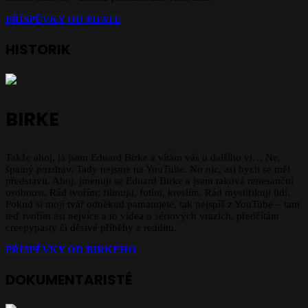
PŘÍSPĚVKY OD PHATE
HISTORIK
BIRKE
Takže ahoj, já jsem Eduard Birke a vítám vás u dalšího vi… Ne,
špatný pozdrav. Tady nejsme na YouTube. No nic, asi bych se měl
představit. Ahoj, jmenuji se Eduard Birke a jsem taková renesanční
osobnost. Rád tvořím; filmuju, fotím, kreslím. Rád mystifikuji lidi.
Pokud si mojí tvář odněkud pamatujete, tak nejspíš z YouTube – tam
teď tvořím asi nejvíce a to videa o sériových vrazích, předčítám
creepypasty či děsivé příběhy z redditu.
PŘÍSPĚVKY OD BIRKEHO
DOKUMENTARISTÉ