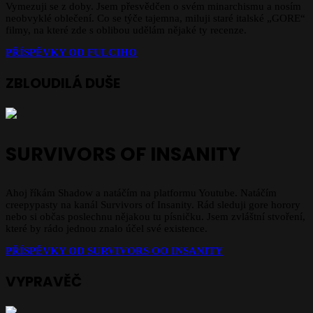
Vymezuji se z doby. Jsem přesvědčen o svém minarchismu a nosím
neobvyklé oblečení. Co se týče tajemna, miluji staré italské „GORE“
filmy, na které zde s oblibou udělám nějaké ty recenze.
PŘÍSPĚVKY OD FULCIHO
ZBLOUDILÁ DUŠE
SURVIVORS OF INSANITY
Ahoj říkám Shadow a natáčím na platformu Youtube. Natáčím
creepypasty na kanál Survivors of Insanity. Rád sleduji gore horory
nebo si občas poslechnu nějakou tu písničku. Jsem zvláštní stvoření,
které by rádo jednou znalo účel své existence.
PŘÍSPĚVKY OD
SURVIVORS OO INSANITY
VYPRAVĚČ