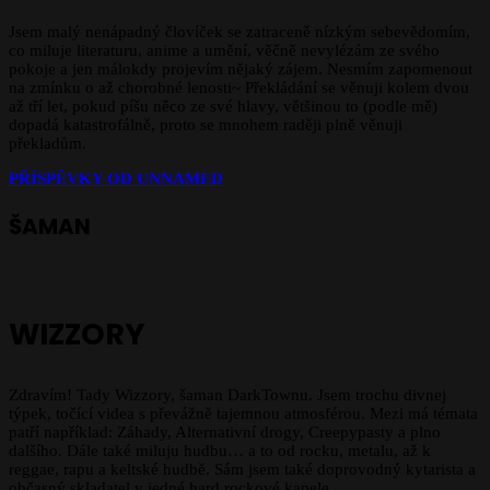
Jsem malý nenápadný človíček se zatraceně nízkým sebevědomím,
co miluje literaturu, anime a umění, věčně nevylézám ze svého
pokoje a jen málokdy projevím nějaký zájem. Nesmím zapomenout
na zmínku o až chorobné lenosti~ Překládání se věnuji kolem dvou
až tří let, pokud píšu něco ze své hlavy, většinou to (podle mě)
dopadá katastrofálně, proto se mnohem raději plně věnuji
překladům.
PŘÍSPĚVKY OD UNNAMED
ŠAMAN
WIZZORY
Zdravím! Tady Wizzory, šaman DarkTownu. Jsem trochu divnej
týpek, točící videa s převážně tajemnou atmosférou. Mezi má témata
patří například: Záhady, Alternativní drogy, Creepypasty a plno
dalšího. Dále také miluju hudbu… a to od rocku, metalu, až k
reggae, rapu a keltské hudbě. Sám jsem také doprovodný kytarista a
občasný skladatel v jedné hard rockové kapele.