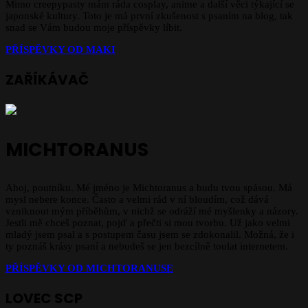
Mimo creepypasty mám ráda cosplay, anime a další věci týkající se
japonské kultury. Toto je má první zkušenost s psaním na blog, tak
snad se Vám budou moje příspěvky líbit.
PŘÍSPĚVKY OD
MAKI
ZAŘÍKÁVAČ
MICHTORANUS
Ahoj, poutníku. Mé jméno je Michtoranus a budu tvou spásou. Má
mysl nebere konce. Často a velmi rád v ní bloudím, což dává
vzniknout mým příběhům, v nichž se odráží mé myšlenky a názory.
Jestli mě chceš poznat, pojď a přečti si mou tvorbu. Už jako velmi
mladý jsem psal a s postupem času jsem se zdokonalil. Možná, že i
ty poznáš krásy psaní a nebudeš se jen bezcílně toulat internetem.
PŘÍSPĚVKY OD MICHTORANUSE
LOVEC SCP