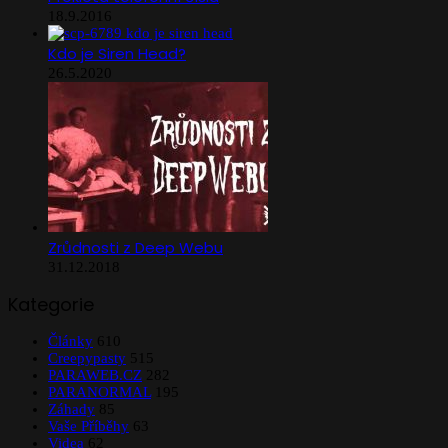
18.9.2016
Kdo je Siren Head?
26.5.2020
Zrůdnosti z Deep Webu
31.12.2018
Kategorie
Články
610
Creepypasty
515
PARAWEB.CZ
282
PARANORMAL
195
Záhady
85
Vaše Příběhy
63
Videa
62