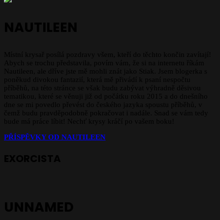
NAUTILEEN
Místní krysař posílá pozdravy všem, kteří do těchto končin zavítají!
Abych se trochu představila, povím vám, že si na internetu říkám
Nautileen, ale dříve jste mě mohli znát jako Stiak. Jsem blogerka s
poněkud divokou fantazií, která mě přivádí k psaní nespočtu
příběhů, na této stránce se však budu zabývat výhradně děsivou
tematikou, které se věnuji již od počátku roku 2015 a do dnešního
dne se mi povedlo převést do českého jazyka spoustu příběhů, v
čemž budu pravděpodobně pokračovat i nadále. Snad se vám tedy
bude má práce líbit! Nechť krysy kráčí po vašem boku!
PŘÍSPĚVKY OD NAUTILEEN
EXORCISTA
UNNAMED