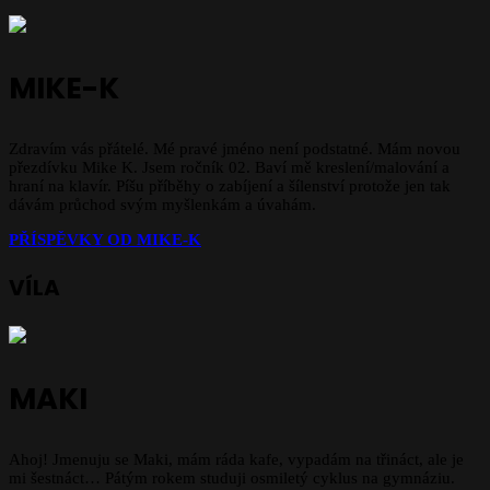
MIKE-K
Zdravím vás přátelé. Mé pravé jméno není podstatné. Mám novou
přezdívku Mike K. Jsem ročník 02. Baví mě kreslení/malování a
hraní na klavír. Píšu příběhy o zabíjení a šílenství protože jen tak
dávám průchod svým myšlenkám a úvahám.
PŘÍSPĚVKY OD
MIKE-K
VÍLA
MAKI
Ahoj! Jmenuju se Maki, mám ráda kafe, vypadám na třináct, ale je
mi šestnáct… Pátým rokem studuji osmiletý cyklus na gymnáziu.