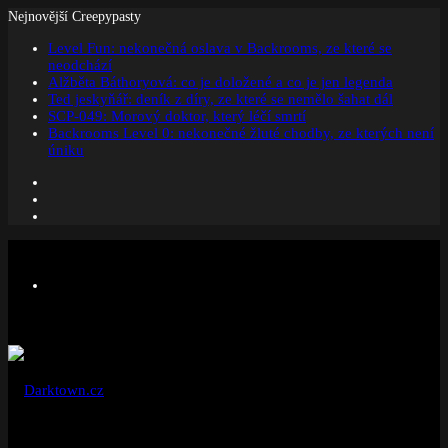
Nejnovější Creepypasty
Level Fun: nekonečná oslava v Backrooms, ze které se
neodchází
Alžběta Báthoryová: co je doložené a co je jen legenda
Ted jeskyňář: deník z díry, ze které se nemělo šahat dál
SCP-049: Morový doktor, který léčí smrtí
Backrooms Level 0: nekonečné žluté chodby, ze kterých není
úniku
Facebook
Instagram
Náhodný
článek
Menu