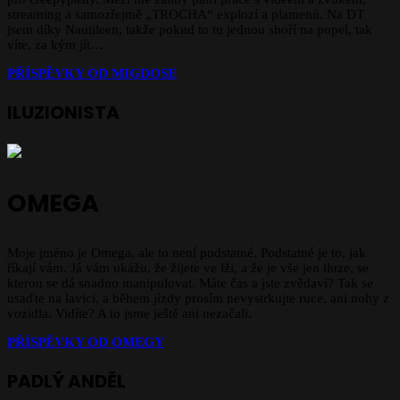
streaming a samozřejmě „TROCHA“ explozí a plamenů. Na DT
jsem díky Nautileen, takže pokud to tu jednou shoří na popel, tak
víte, za kým jít…
PŘÍSPĚVKY OD
MIGDOSE
ILUZIONISTA
OMEGA
Moje jméno je Omega, ale to není podstatné. Podstatné je to, jak
říkají vám. Já vám ukážu, že žijete ve lži, a že je vše jen iluze, se
kterou se dá snadno manipulovat. Máte čas a jste zvědaví? Tak se
usaďte na lavici, a během jízdy prosím nevystrkujte ruce, ani nohy z
vozidla. Vidíte? A to jsme ještě ani nezačali.
PŘÍSPĚVKY OD
OMEGY
PADLÝ ANDĚL