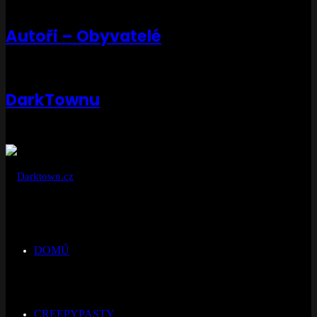
Autoři – Obyvatelé
DarkTownu
DOMŮ
CREEPYPASTY