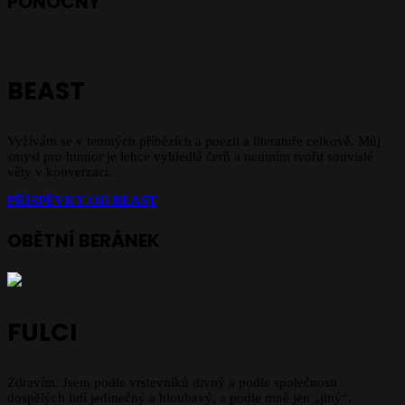
PONOCNÝ
BEAST
Vyžívám se v temných příbězích a poezii a literatuře celkově. Můj
smysl pro humor je lehce vybledlá čerň a neumím tvořit souvislé
věty v konverzaci.
PŘÍSPĚVKY OD BEAST
OBĚTNÍ BERÁNEK
FULCI
Zdravím. Jsem podle vrstevníků divný a podle společnosti
dospělých lidí jedinečný a hloubavý, a podle mně jen „jiný“.