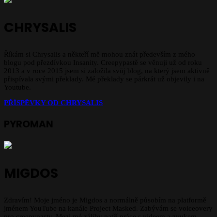
CHRYSALIS
Říkám si Chrysalis a někteří mě mohou znát především z mého
blogu pod přezdívkou Insanity. Creepypastě se věnuji už od roku
2013 a v roce 2015 jsem si založila svůj blog, na který jsem aktivně
přispívala svými překlady. Mé překlady se párkrát už objevily i na
Youtube.
PŘÍSPĚVKY OD
CHRYSALIS
PYROMAN
MIGDOS
Zdravím! Moje jméno je Migdos a normálně působím na platformě
jménem YouTube na kanále Project Masked. Zabývám se voiceovery
pro creepypasty. Mezi mé záliby patří práce s videem a zvukem,