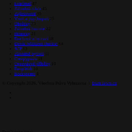
Extrémní
47
Záhadná místa
45
Zajímavosti
35
Vrazi a psychopati
25
Obrázky
23
Záhadná historie
22
Historky
21
Duchové a bytosti
18
Deník Williama Buckse
14
SCP
13
Záhadné bytosti
11
Creepypasta
11
Opravdové příběhy
10
DeepWeb
10
Backrooms
4
© Copyright 2026, Všechna Práva Vyhrazena |
DarkTown.cz
Facebook
Instagram
Back
to
top
button
Don`t copy text!