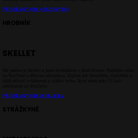
PŘÍSPĚVKY OD WIZZORYHO
HROBNÍK
SKELLET
Mé jméno je Skellet a jsem hrobníkem v DarkTownu. Natáčím videa
na YouTube s děsivou tématikou. Zajímá mě DeepWeb, DarkWeb a
další děsivé zvláštnosti z celého světa. Nyní mám přes 55 tisíc
odběratelů na YouTube.
PŘÍSPĚVKY OD SKELLETA
STRÁŽKYNĚ