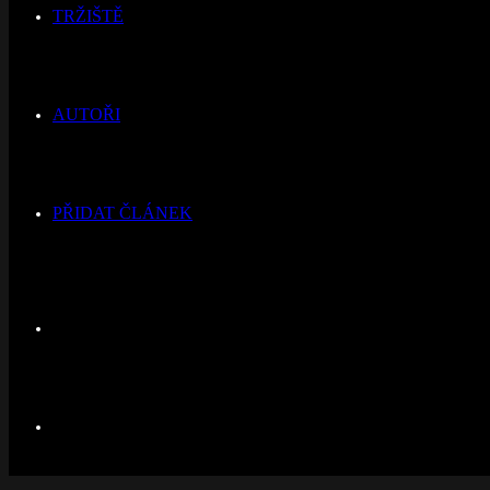
TRŽIŠTĚ
AUTOŘI
PŘIDAT ČLÁNEK
Switch
skin
Hledat