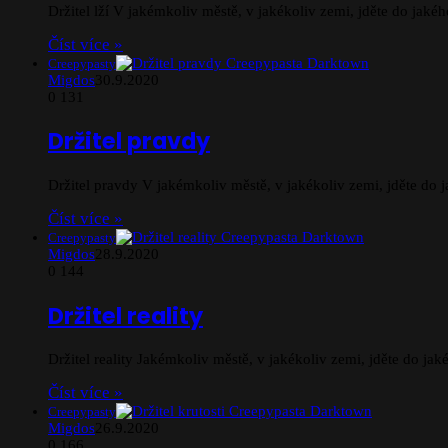
Držitel lží V jakémkoliv městě, v jakékoliv zemi, jděte do jak
Číst více »
Creepypasty
Migdos
30.9.2020
0
131
Držitel pravdy
Držitel pravdy V jakémkoliv městě, v jakékoliv zemi, jděte do
Číst více »
Creepypasty
Migdos
28.9.2020
0
144
Držitel reality
Držitel reality Jakémkoliv městě, v jakékoliv zemi, jděte do j
Číst více »
Creepypasty
Migdos
26.9.2020
0
166