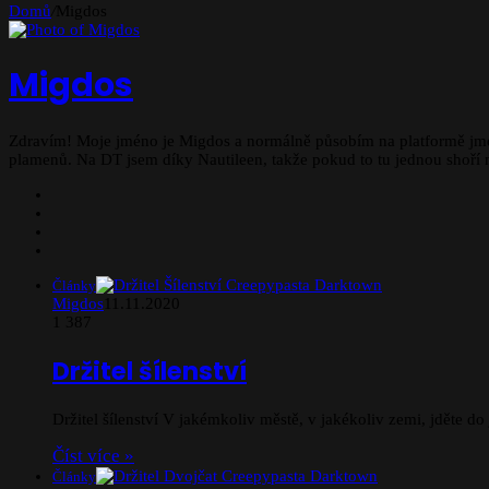
Domů
/
Migdos
Migdos
Zdravím! Moje jméno je Migdos a normálně působím na platformě jm
plamenů. Na DT jsem díky Nautileen, takže pokud to tu jednou shoří na 
Website
X
YouTube
Instagram
Články
Migdos
11.11.2020
1
387
Držitel šílenství
Držitel šílenství V jakémkoliv městě, v jakékoliv zemi, jděte 
Číst více »
Články