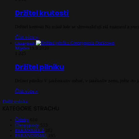
Držitel krutosti
Držitel krutosti Na místě kde se shromažďují zlá znamení a smr
Číst více »
Creepypasty
Migdos
19.9.2020
1
225
Držitel pilníku
Držitel pilníku V jakémkoliv městě, v jakékoliv zemi, jděte do
Číst více »
Další stránka
KATEGORIE STRACHU
Články
610
Creepypasty
515
PARAWEB.CZ
282
PARANORMAL
195