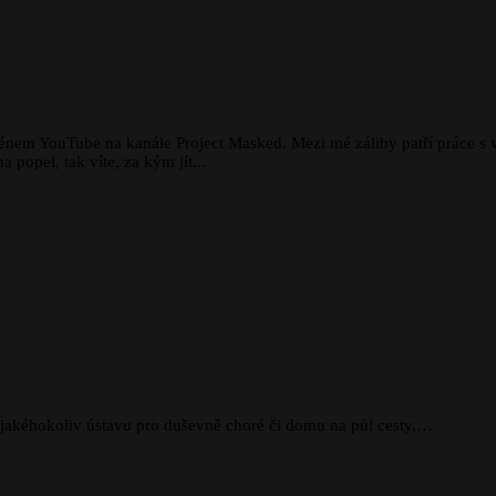
énem YouTube na kanále Project Masked. Mezi mé záliby patří práce 
popel, tak víte, za kým jít...
do jakéhokoliv ústavu pro duševně choré či domu na půl cesty,…