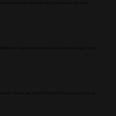
éhokoliv ústavu pro duševně choré či domu na půl cesty,…
 jakéhokoliv ústavu pro duševně choré či domu na půl cesty,…
akéhokoliv ústavu pro duševně choré či domu na půl cesty, do…