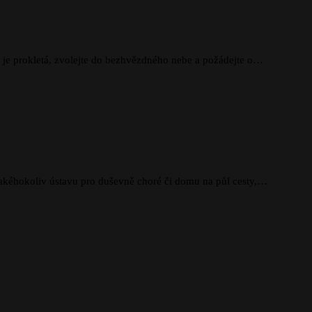
t je prokletá, zvolejte do bezhvězdného nebe a požádejte o…
 jakéhokoliv ústavu pro duševně choré či domu na půl cesty,…