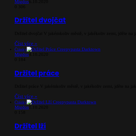
Migdos
6.10.2020
0
306
Držitel dvojčat
Držitel dvojčat V jakémkoliv městě, v jakékoliv zemi, jděte na j
Číst více »
Články
Migdos
4.10.2020
0
184
Držitel práce
Držitel práce V jakémkoliv městě, v jakékoliv zemi, jděte na jak
Číst více »
Články
Migdos
1.10.2020
0
158
Držitel lží