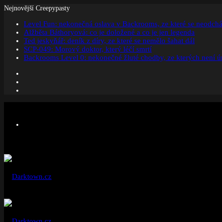
Nejnovější Creepypasty
Level Fun: nekonečná oslava v Backrooms, ze které se neodchá
Alžběta Báthoryová: co je doložené a co je jen legenda
Ted jeskyňář: deník z díry, ze které se nemělo šahat dál
SCP-049: Morový doktor, který léčí smrtí
Backrooms Level 0: nekonečné žluté chodby, ze kterých není ú
Facebook
Instagram
Náhodný
článek
Menu