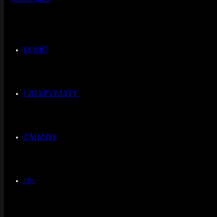
DOMŮ
CREEPYPASTY
ZÁHADY
18+