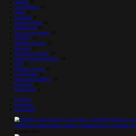
Záhady
85
Vaše Příběhy
63
Videa
62
Extrémní
47
Záhadná místa
45
Zajímavosti
35
Vrazi a psychopati
25
Obrázky
23
Záhadná historie
22
Historky
21
Duchové a bytosti
18
Deník Williama Buckse
14
SCP
13
Záhadné bytosti
11
Creepypasta
11
Opravdové příběhy
10
DeepWeb
10
Backrooms
4
Poslední
Populární
Komentáře
Level Fun: nekonečná oslava v Backrooms, ze které s
8 hodin dříve