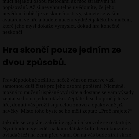
mučí nějakou osobu metodami až moc strašnými na
popisování. Až si nevyhnutelně uvědomíte, že jeho
nevědomá oběť je ve skutečnosti vy, stanete se vaším
avatarem ve hře a budete nuceni vydržet jakékoliv mučení,
které jeho mysl dokáže vymyslet, dokud hra konečně
neskončí.
Hra skončí pouze jedním ze
dvou způsobů.
Pravděpodobně zešílíte, načež vám on rozerve vaši
samotnou duši čistě pro jeho osobní potěšení. Nicméně,
možná to mučení úspěšně vydržíte a dostane se vám výsady
zeptat se ho na jednu otázku. Zeptáte-li se ho proč jste ve
hře, donutí vás prožít si ji celou znovu a opakovaně již
navěky. Místo toho byste se ho měli zeptat: „Proč hrajete?“
Jakmile se zeptáte, zakřičí v agónii a konzole se restartuje.
Nyní budete vy sedět na kancelářské židli, herní konzole a
ovladač leží na zemi před vámi. On na vás bude zírat skrze