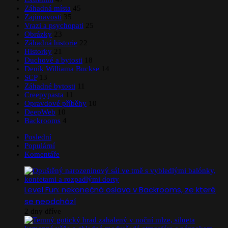
Záhadná místa
45
Zajímavosti
35
Vrazi a psychopati
25
Obrázky
23
Záhadná historie
22
Historky
21
Duchové a bytosti
18
Deník Williama Buckse
14
SCP
13
Záhadné bytosti
11
Creepypasta
11
Opravdové příběhy
10
DeepWeb
10
Backrooms
4
Poslední
Populární
Komentáře
Level Fun: nekonečná oslava v Backrooms, ze které
se neodchází
2 dny dříve