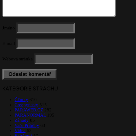
Jméno
E-mail
Webová stránka
KATEGORIE STRACHU
Články
610
Creepypasty
515
PARAWEB.CZ
282
PARANORMAL
195
Záhady
85
Vaše Příběhy
63
Videa
62
Extrémní
47