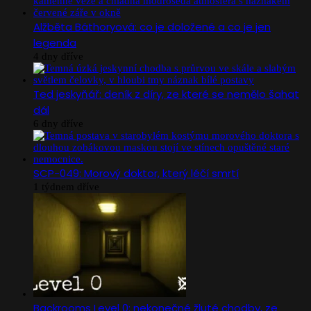
Alžběta Báthoryová: co je doložené a co je jen
legenda
4 dny dříve
Ted jeskyňář: deník z díry, ze které se nemělo šahat
dál
6 dny dříve
SCP-049: Morový doktor, který léčí smrtí
1 týdnem dříve
Backrooms Level 0: nekonečné žluté chodby, ze