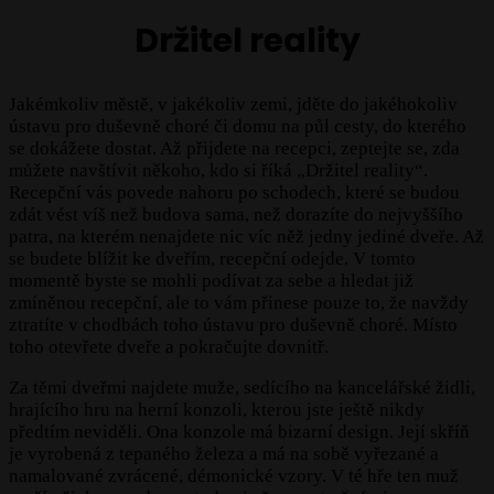
Držitel reality
Jakémkoliv městě, v jakékoliv zemi, jděte do jakéhokoliv
ústavu pro duševně choré či domu na půl cesty, do kterého
se dokážete dostat. Až přijdete na recepci, zeptejte se, zda
můžete navštívit někoho, kdo si říká „Držitel reality“.
Recepční vás povede nahoru po schodech, které se budou
zdát vést víš než budova sama, než dorazíte do nejvyššího
patra, na kterém nenajdete nic víc něž jedny jediné dveře. Až
se budete blížit ke dveřím, recepční odejde. V tomto
momentě byste se mohli podívat za sebe a hledat již
zmíněnou recepční, ale to vám přinese pouze to, že navždy
ztratíte v chodbách toho ústavu pro duševně choré. Místo
toho otevřete dveře a pokračujte dovnitř.
Za těmi dveřmi najdete muže, sedícího na kancelářské židli,
hrajícího hru na herní konzoli, kterou jste ještě nikdy
předtím neviděli. Ona konzole má bizarní design. Její skříň
je vyrobená z tepaného železa a má na sobě vyřezané a
namalované zvrácené, démonické vzory. V té hře ten muž