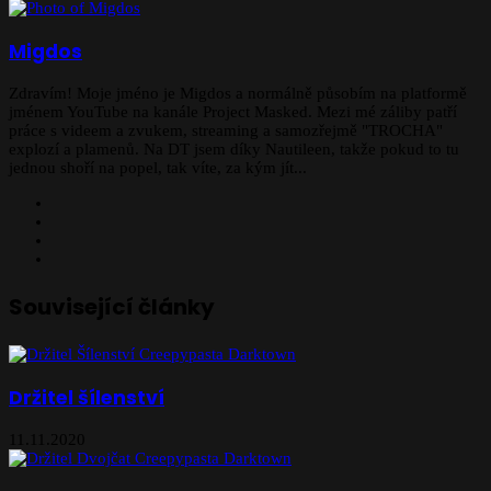
před
Email
Migdos
Zdravím! Moje jméno je Migdos a normálně působím na platformě
jménem YouTube na kanále Project Masked. Mezi mé záliby patří
práce s videem a zvukem, streaming a samozřejmě "TROCHA"
explozí a plamenů. Na DT jsem díky Nautileen, takže pokud to tu
jednou shoří na popel, tak víte, za kým jít...
Website
X
YouTube
Instagram
Související články
Držitel šílenství
11.11.2020