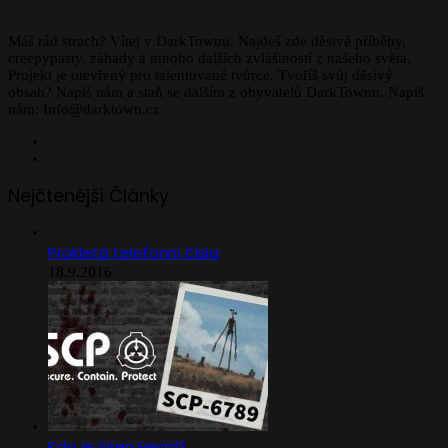
Máš rád strach? Vítej v DarkTownu. Najdeš zde děsivé příběhy,
creepypasty, záhady a mnoho dalších zvláštností z našeho světa.
Projekt je otevřený pro talentované tvůrce. Tvoříš svůj děsivý
obsah? Napiš nám a staň se dalším z obyvatelů DarkTownu. Napiš
nám: Info@darktown.cz
Facebook
Instagram
Nejčtenější Články
Prokletá telefonní čísla
18.9.2016
Kdo je Siren Head?