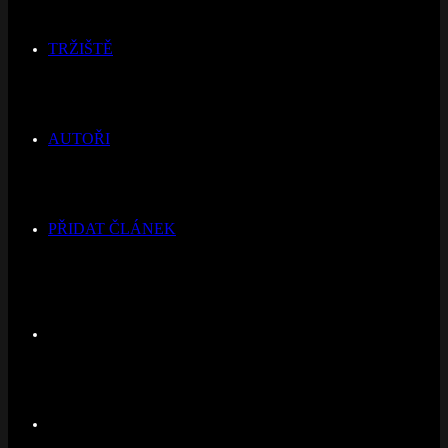
TRŽIŠTĚ
AUTOŘI
PŘIDAT ČLÁNEK
Switch
skin
Hledat