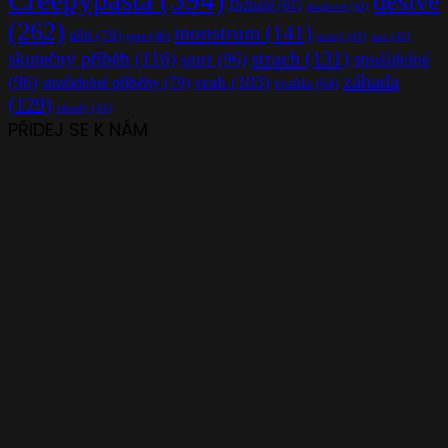
děsivé
Držitelé
(61)
duchové
(42)
(262)
monstrum
(141)
děti
(70)
gore
(46)
mrtvý
(41)
noc
(41)
strach
(131)
skutečný příběh
(116)
smrt
(96)
strašidelné
záhada
(96)
vrah
(103)
strašidelné příběhy
(79)
vražda
(64)
(129)
záhady
(44)
PŘIDEJ SE K NÁM