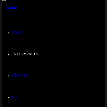
DOMŮ
CREEPYPASTY
ZÁHADY
18+