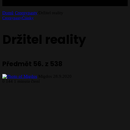
Domů
/
Creepypasty
/
Držitel reality
Creepypasty
Články
Držitel reality
Předmět 56. z 538
Follow
Send
Migdos
28.9.2020
on
an
0
144
1 minuta čtení
X
email