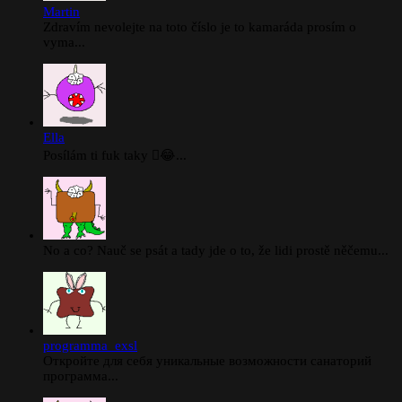
Martin
Zdravím nevolejte na toto číslo je to kamaráda prosím o
vyma...
Ella
Posílám ti fuk taky 🫪😂...
No a co? Nauč se psát a tady jde o to, že lidi prostě něčemu...
programma_exsl
Откройте для себя уникальные возможности санаторий
программа...