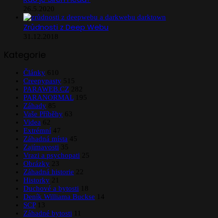
26.5.2020
Zrůdnosti z Deep Webu
31.12.2018
Kategorie
Články
610
Creepypasty
515
PARAWEB.CZ
282
PARANORMAL
195
Záhady
85
Vaše Příběhy
63
Videa
62
Extrémní
47
Záhadná místa
45
Zajímavosti
35
Vrazi a psychopati
25
Obrázky
23
Záhadná historie
22
Historky
21
Duchové a bytosti
18
Deník Williama Buckse
14
SCP
13
Záhadné bytosti
11