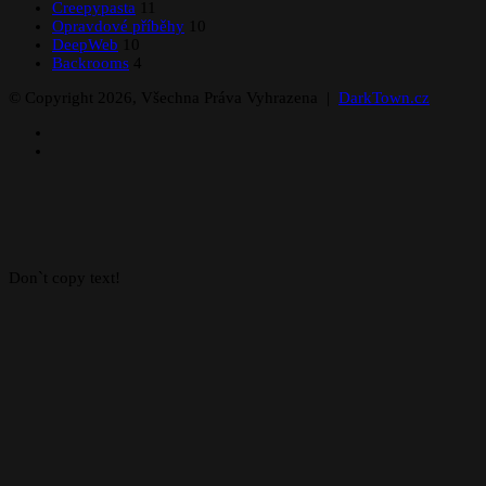
Creepypasta
11
Opravdové příběhy
10
DeepWeb
10
Backrooms
4
© Copyright 2026, Všechna Práva Vyhrazena |
DarkTown.cz
Facebook
Instagram
Facebook
X
WhatsApp
Telegram
Back
to
top
button
Don`t copy text!