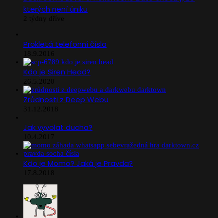
kterých není úniku
2 týdny dříve
Prokletá telefonní čísla
18.9.2016
Kdo je Siren Head?
26.5.2020
Zrůdnosti z Deep Webu
31.12.2018
Jak vyvolat ducha?
10.4.2017
Kdo je Momo? Jaká je Pravda?
17.8.2018