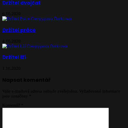
Držitel dvojčat
6.10.2020
Držitel práce
4.10.2020
Držitel lží
1.10.2020
Napsat komentář
Vaše e-mailová adresa nebude zveřejněna.
Vyžadované informace
jsou označeny
*
Komentář
*