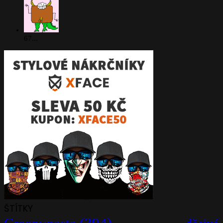
67...
ŠTÍTKY
Creepypasta
(394)