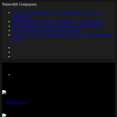
Nejnovější Creepypasty
Level Fun: nekonečná oslava v Backrooms, ze které se
neodchází
Alžběta Báthoryová: co je doložené a co je jen legenda
Ted jeskyňář: deník z díry, ze které se nemělo šahat dál
SCP-049: Morový doktor, který léčí smrtí
Backrooms Level 0: nekonečné žluté chodby, ze kterých není
úniku
Facebook
Instagram
Náhodný
článek
Menu