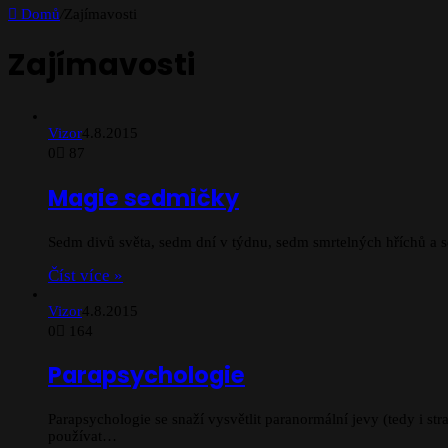
Domů
/
Zajímavosti
Zajímavosti
Vizor
4.8.2015
0
87
Magie sedmičky
Sedm divů světa, sedm dní v týdnu, sedm smrtelných hříchů a
Číst více »
Vizor
4.8.2015
0
164
Parapsychologie
Parapsychologie se snaží vysvětlit paranormální jevy (tedy i 
používat…