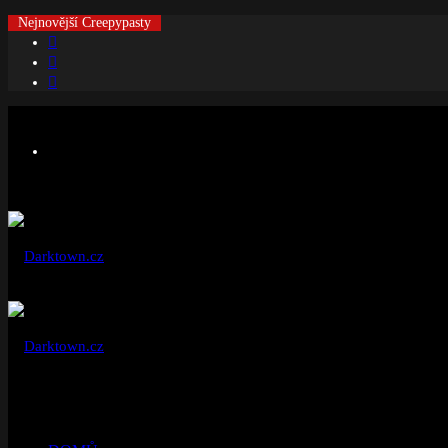
Nejnovější Creepypasty
Facebook
Instagram
Náhodný
článek
Menu