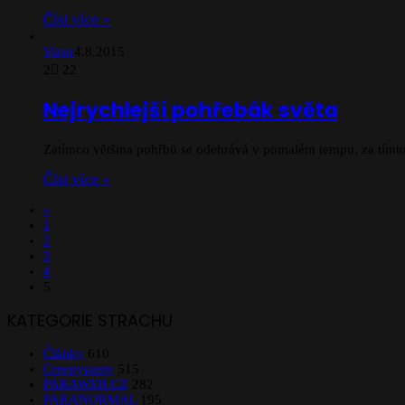
Číst více »
Vizor
4.8.2015
2
22
Nejrychlejší pohřebák světa
Zatímco většina pohřbů se odehrává v pomalém tempu, za tímto 
Číst více »
«
1
2
3
4
5
KATEGORIE STRACHU
Články
610
Creepypasty
515
PARAWEB.CZ
282
PARANORMAL
195