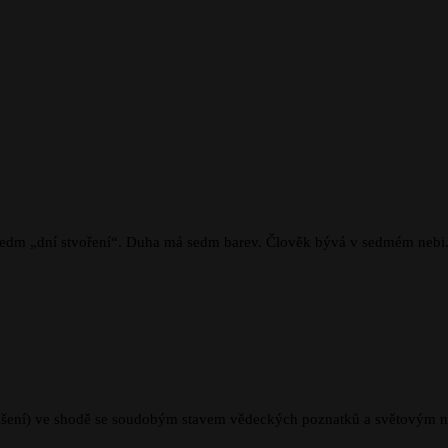
 sedm „dní stvoření“. Duha má sedm barev. Člověk bývá v sedmém nebi
strašení) ve shodě se soudobým stavem vědeckých poznatků a světovým ná