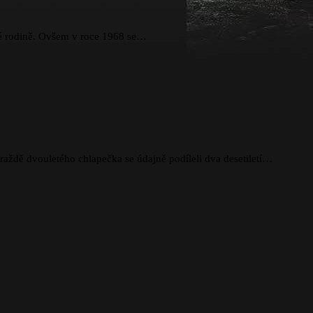
cké rodině. Ovšem v roce 1968 se…
raždě dvouletého chlapečka se údajně podíleli dva desetiletí…