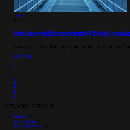
Vizor
27.9.2015
0
59
Intuice může zachránit život, naslo
Každý z nás má do jisté míry vyvinutou intuici. Někdo méně, ně
Číst více »
«
1
2
3
4
5
»
KATEGORIE STRACHU
Články
610
Creepypasty
515
PARAWEB.CZ
282