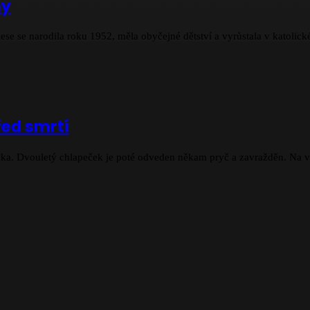
ny
ese se narodila roku 1952, měla obyčejné dětství a vyrůstala v katoli
řed smrtí
ečka. Dvouletý chlapeček je poté odveden někam pryč a zavražděn. Na v