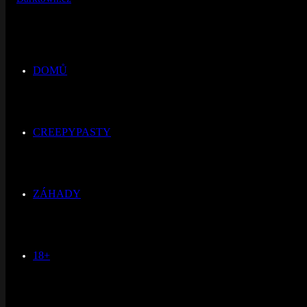
DOMŮ
CREEPYPASTY
ZÁHADY
18+