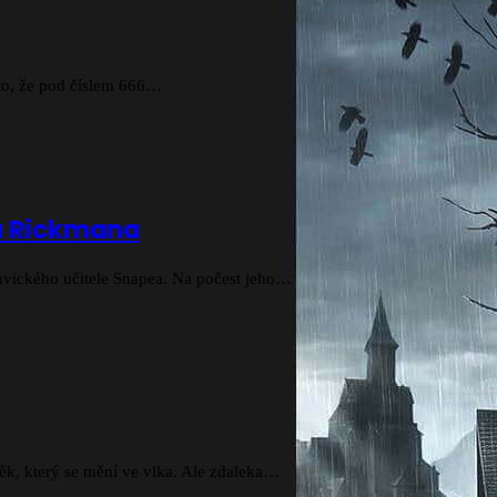
a to, že pod číslem 666…
na Rickmana
davického učitele Snapea. Na počest jeho…
věk, který se mění ve vlka. Ale zdaleka…