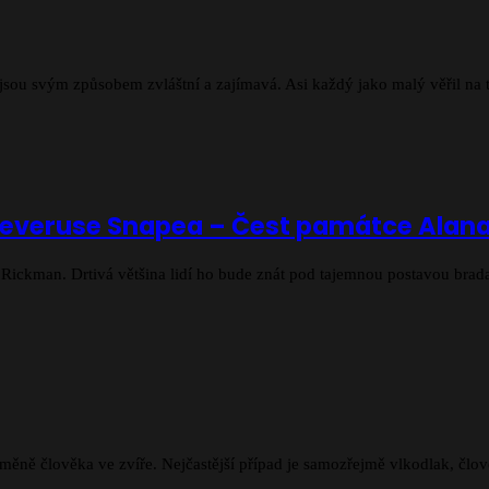
eré jsou svým způsobem zvláštní a zajímavá. Asi každý jako malý věřil n
 Severuse Snapea – Čest památce Ala
 Rickman. Drtivá většina lidí ho bude znát pod tajemnou postavou bra
měně člověka ve zvíře. Nejčastější případ je samozřejmě vlkodlak, člo