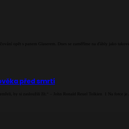
čování opět s panem Glaserem. Dnes se zaměříme na ďábly jako takové
lověka před smrtí
zemřeli, by si zasloužili žít.“ – John Ronald Reuel Tolkien 1 Na fotce j