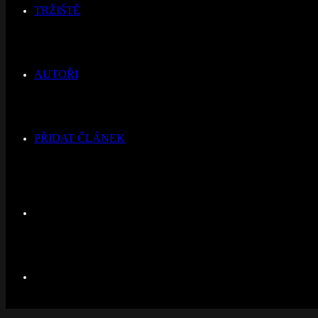
TRŽIŠTĚ
AUTOŘI
PŘIDAT ČLÁNEK
Switch
skin
Hledat