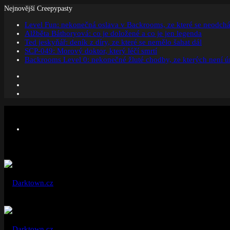
Nejnovější Creepypasty
Level Fun: nekonečná oslava v Backrooms, ze které se neodchá
Alžběta Báthoryová: co je doložené a co je jen legenda
Ted jeskyňář: deník z díry, ze které se nemělo šahat dál
SCP-049: Morový doktor, který léčí smrtí
Backrooms Level 0: nekonečné žluté chodby, ze kterých není ú
Facebook
Instagram
Náhodný
článek
Menu