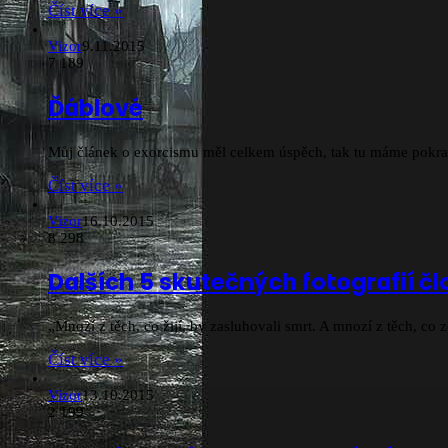
Číst více »
Vizor
9.11.2015
7
189
Ďáblové
Můj článek o exorcismu měl celkem úspěch, tak tu máme pokra
Číst více »
Vizor
16.10.2015
8
298
Dalších 5 skutečných fotografií č
„Mnozí z těch, co žijí, by zasluhovali smrt. A mnozí z těch, co 
Číst více »
Vizor
13.10.2015
2
199