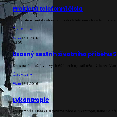
Prokletá telefonní čísla
Určitě jste už někdy slyšeli o určitých telefonních číslech, kt
Číst více »
Vizor
14.1.2016
0
105
Úžasný sestřih životního příběhu
Dnes nás bohužel ve svých 69 letech opustil úžasný herec Alan
Číst více »
Vizor
13.1.2016
5
321
Lykantropie
Zdravím vás. Dneska si povíme něco o lykantropii, neboli o pře