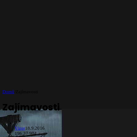
Domů
/
Zajímavosti
Zajímavosti
Vizor
18.9.2016
196
37 904