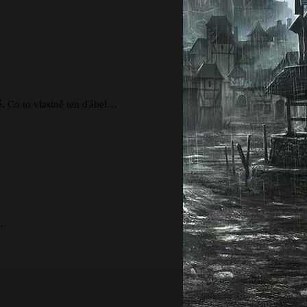
. Co to vlastně ten ďábel…
e…