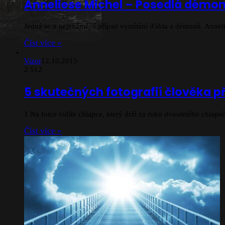
Anneliese Michel – Posedlá démo
Jedná se o nejznámější případ vymítání ďábla a démonů. Anneli
Číst více »
Vizor
12.10.2015
2
512
5 skutečných fotografií člověka p
1 Na fotce vidíte chlapce, který drží za ruku dvouletého chlap
Číst více »