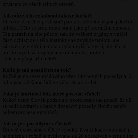
krvácení ze všech tělních otvorů.
Jak může tělo zvládnout takové horko?
Jde o to, že ďábel je vlastně parazit a tělo ho přijme jakožto
infekci. Tělo se proti tomu brání jako při normální nemoci.
Ten parazit na tělo působí tak, že veškeré orgány z vnější
části ochlazuje a tělo instinktivně zvyšuje teplotu, ale
zároveň je vnitřní teplota orgánu vyšší a vyšší, ale tělo si
přesto myslí, že orgány nemají teplotu, proto ji
stále navyšuje až na 60°C.
Kolik je tak posedlých za rok?
Ročně je na světě evidováno přes 300 nových posedlých. Z
toho jsou většinou lidi ve věku 30 až 37 let.
Jaká je úmrtnost lidí, které posedne ďábel?
Každý osmý člověk podstoupí exorcismus tak pozdě, že už
se nedá uzdravit a každý dvanáctý posedlý člověk zemře
během procesu vymítání.
Jak to je s posedlými v Česku?
Úroveň exorcismu v ČR je vysoká. Kvalifikace exorcistů je
nadměrná a ročně je evidováno až 20 posedlých v republice.