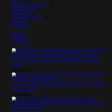
SCP
14
Deník Williama Buckse
14
Záhadné bytosti
11
Creepypasta
11
Opravdové příběhy
10
DeepWeb
10
Backrooms
4
Poslední
Populární
Komentáře
SCP-106: Starý muž, který si tě odnese do svého
světa
13 hodin dříve
Level Fun: nekonečná oslava v Backrooms, ze které
se neodchází
4 dny dříve