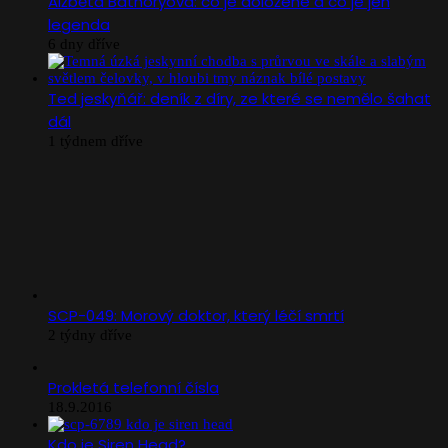
Alžběta Báthoryová: co je doložené a co je jen
legenda
6 dny dříve
Ted jeskyňář: deník z díry, ze které se nemělo šahat
dál
1 týdnem dříve
SCP-049: Morový doktor, který léčí smrtí
2 týdny dříve
Prokletá telefonní čísla
18.9.2016
Kdo je Siren Head?