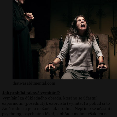
thatwasabitmental.com
Jak probíhá takové vymítání?
Vymítání za důkladného obřadu, kterého se účastní
expormotin (posednutý), exorcista (vymítač) a pokud si to
žádá rodina a je to možné, tak i rodina. Nepřímo se účastní i
psycholog, psychiatr a lékař, k obřadu mohou však jen na