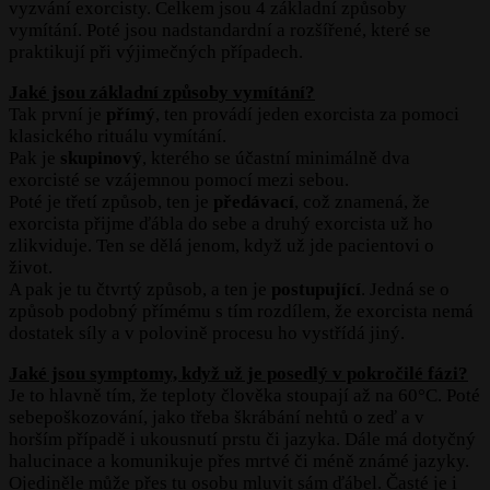
vyzvání exorcisty. Celkem jsou 4 základní způsoby
vymítání. Poté jsou nadstandardní a rozšířené, které se
praktikují při výjimečných případech.
Jaké jsou základní způsoby vymítání?
Tak první je
přímý
, ten provádí jeden exorcista za pomoci
klasického rituálu vymítání.
Pak je
skupinový
, kterého se účastní minimálně dva
exorcisté se vzájemnou pomocí mezi sebou.
Poté je třetí způsob, ten je
předávací
, což znamená, že
exorcista přijme ďábla do sebe a druhý exorcista už ho
zlikviduje. Ten se dělá jenom, když už jde pacientovi o
život.
A pak je tu čtvrtý způsob, a ten je
postupující
. Jedná se o
způsob podobný přímému s tím rozdílem, že exorcista nemá
dostatek síly a v polovině procesu ho vystřídá jiný.
Jaké jsou symptomy, když už je posedlý v pokročilé fázi?
Je to hlavně tím, že teploty člověka stoupají až na 60°C. Poté
sebepoškozování, jako třeba škrábání nehtů o zeď a v
horším případě i ukousnutí prstu či jazyka. Dále má dotyčný
halucinace a komunikuje přes mrtvé či méně známé jazyky.
Ojediněle může přes tu osobu mluvit sám ďábel. Časté je i