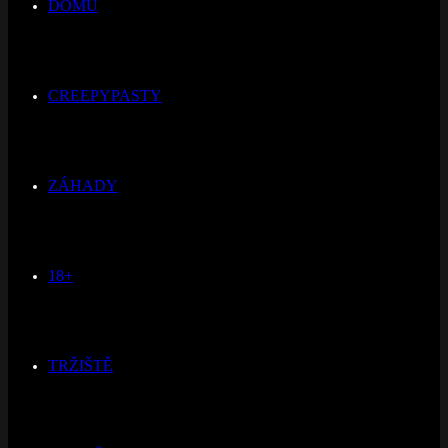
DOMŮ
CREEPYPASTY
ZÁHADY
18+
TRŽIŠTĚ