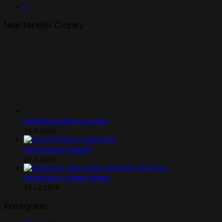
Instagram
Nejčtenější Články
Prokletá telefonní čísla
18.9.2016
Kdo je Siren Head?
26.5.2020
Zrůdnosti z Deep Webu
31.12.2018
Kategorie