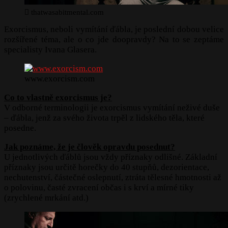
thatwasabitmental.com
Exorcismus, neboli vymítání ďábla, je poslední dobou velice
rozšířené téma, ale o co jde doopravdy? Na to se zeptáme
specialisty Ivana Glasera.
www.exorcism.com
Co to vlastně exorcismus je?
V odborné terminologii je exorcismus vymítání neživé duše
– ďábla, jenž za svého života trpěl z lidského těla, které
posedne.
Jak poznáme, že je člověk opravdu posednut?
U jednotlivých ďáblů jsou vždy příznaky odlišné. Základní
příznaky jsou určitě horečky do 40 stupňů, dezorientace,
nechutenství, částečné oslepnutí, ztráta tělesné hmotnosti až
o polovinu, časté zvracení občas i s krví a mírné tiky
(zrychlené mrkání atd.)