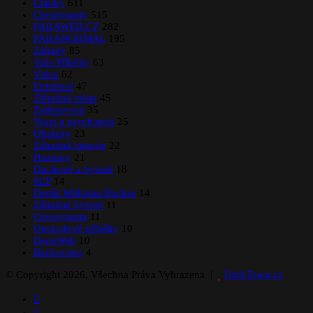
Články
611
Creepypasty
515
PARAWEB.CZ
282
PARANORMAL
195
Záhady
85
Vaše Příběhy
63
Videa
62
Extrémní
47
Záhadná místa
45
Zajímavosti
35
Vrazi a psychopati
25
Obrázky
23
Záhadná historie
22
Historky
21
Duchové a bytosti
18
SCP
14
Deník Williama Buckse
14
Záhadné bytosti
11
Creepypasta
11
Opravdové příběhy
10
DeepWeb
10
Backrooms
4
© Copyright 2026, Všechna Práva Vyhrazena |
DarkTown.cz
Facebook
Instagram