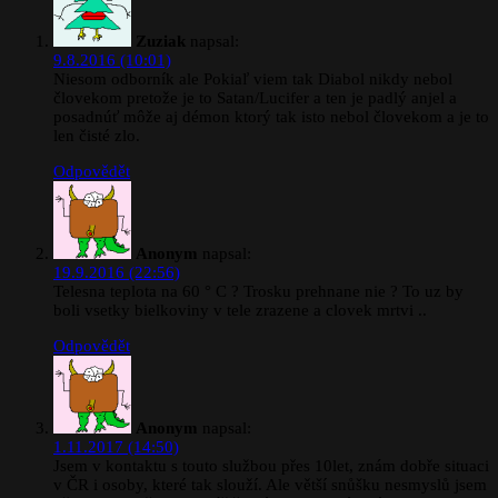
Zuziak
napsal:
9.8.2016 (10:01)
Niesom odborník ale Pokiaľ viem tak Diabol nikdy nebol
človekom pretože je to Satan/Lucifer a ten je padlý anjel a
posadnúť môže aj démon ktorý tak isto nebol človekom a je to
len čisté zlo.
Odpovědět
Anonym
napsal:
19.9.2016 (22:56)
Telesna teplota na 60 ° C ? Trosku prehnane nie ? To uz by
boli vsetky bielkoviny v tele zrazene a clovek mrtvi ..
Odpovědět
Anonym
napsal:
1.11.2017 (14:50)
Jsem v kontaktu s touto službou přes 10let, znám dobře situaci
v ČR i osoby, které tak slouží. Ale větší snůšku nesmyslů jsem