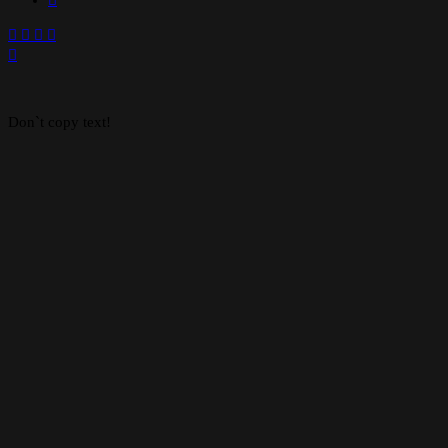
Facebook
X
WhatsApp
Telegram
Back
to
top
button
Don`t copy text!