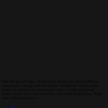
Máš rád strach? Vítej v DarkTownu. Najdeš zde děsivé příběhy,
creepypasty, záhady a mnoho dalších zvláštností z našeho světa.
Projekt je otevřený pro talentované tvůrce. Tvoříš svůj děsivý
obsah? Napiš nám a staň se dalším z obyvatelů DarkTownu. Napiš
nám: Info@darktown.cz
Facebook