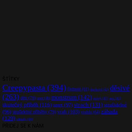
ŠTÍTKY
Creepypasta
(394)
děsivé
Držitelé
(61)
duchové
(42)
(263)
monstrum
(142)
děti
(70)
gore
(46)
mrtvý
(41)
noc
(41)
strach
(131)
skutečný příběh
(116)
smrt
(97)
strašidelné
záhada
(96)
vrah
(103)
strašidelné příběhy
(79)
vražda
(64)
(129)
záhady
(44)
PŘIDEJ SE K NÁM