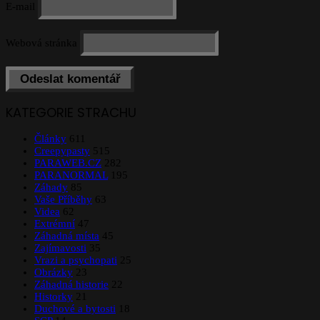
E-mail
Webová stránka
KATEGORIE STRACHU
Články
611
Creepypasty
515
PARAWEB.CZ
282
PARANORMAL
195
Záhady
85
Vaše Příběhy
63
Videa
62
Extrémní
47
Záhadná místa
45
Zajímavosti
35
Vrazi a psychopati
25
Obrázky
23
Záhadná historie
22
Historky
21
Duchové a bytosti
18