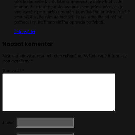
už dlouho nečetl… Zvláště ta úmrtnost je úplný blaf… Je
smutné, že z touhy po sledovanosti sem píšete něco, co je
vycucané z prstu nebo opsané z kdovíjakého bulváru. A ještě
smutnější je, že vám nedochází, že tak odradíte od reálné
pomoci i ty, kteří tuto službu opravdu potřebují.
Odpovědět
Napsat komentář
Vaše e-mailová adresa nebude zveřejněna.
Vyžadované informace
jsou označeny
*
Komentář
*
Jméno