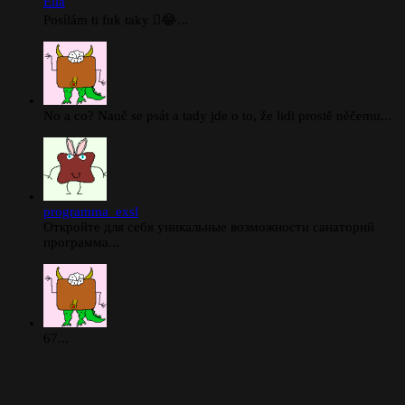
Ella
Posílám ti fuk taky 🫪😂...
No a co? Nauč se psát a tady jde o to, že lidi prostě něčemu...
programma_exsl
Откройте для себя уникальные возможности санаторий
программа...
67...