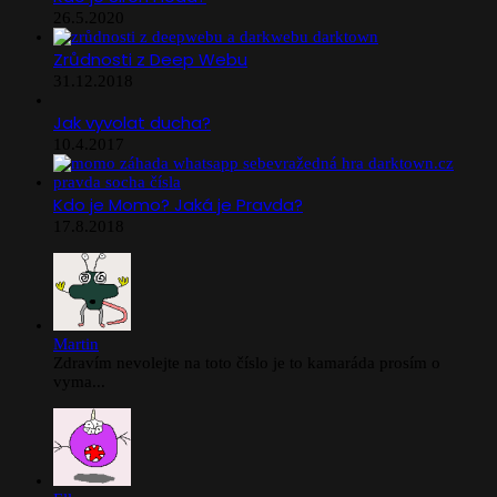
26.5.2020
Zrůdnosti z Deep Webu
31.12.2018
Jak vyvolat ducha?
10.4.2017
Kdo je Momo? Jaká je Pravda?
17.8.2018
Martin
Zdravím nevolejte na toto číslo je to kamaráda prosím o
vyma...