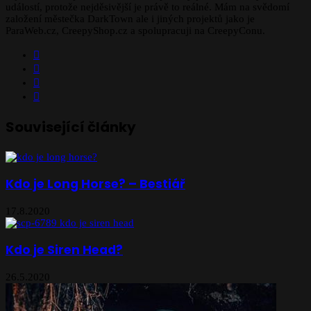
událostí, protože nejděsivější je právě to reálné. Mám na svědomí
založení městečka DarkTown ale i jiných projektů jako je
ParaWeb.cz, CreepyShop.cz a spolupracuji na CreepyConu.
Facebook
X
YouTube
Instagram
Související články
Kdo je Long Horse? – Bestiář
17.8.2020
Kdo je Siren Head?
26.5.2020