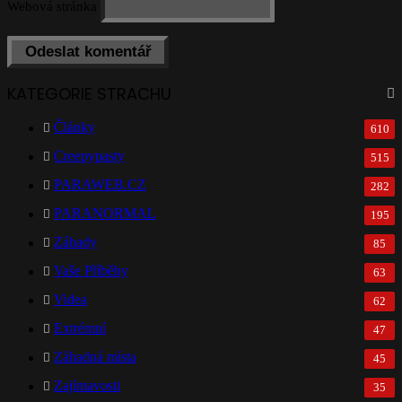
Webová stránka
KATEGORIE STRACHU
Články
610
Creepypasty
515
PARAWEB.CZ
282
PARANORMAL
195
Záhady
85
Vaše Příběhy
63
Videa
62
Extrémní
47
Záhadná místa
45
Zajímavosti
35