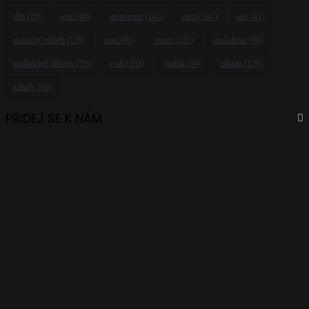
děti
(70)
gore
(46)
monstrum
(141)
mrtvý
(41)
noc
(41)
skutečný příběh
(116)
smrt
(96)
strach
(131)
strašidelné
(96)
strašidelné příběhy
(79)
vrah
(103)
vražda
(64)
záhada
(129)
záhady
(44)
PŘIDEJ SE K NÁM