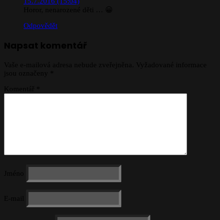
15.7.2016 (15:04)
Horor, nenarozené děti … 😀
Odpovědět
Napsat komentář
Vaše e-mailová adresa nebude zveřejněna.
Vyžadované informace
jsou označeny
*
Komentář
*
Jméno
E-mail