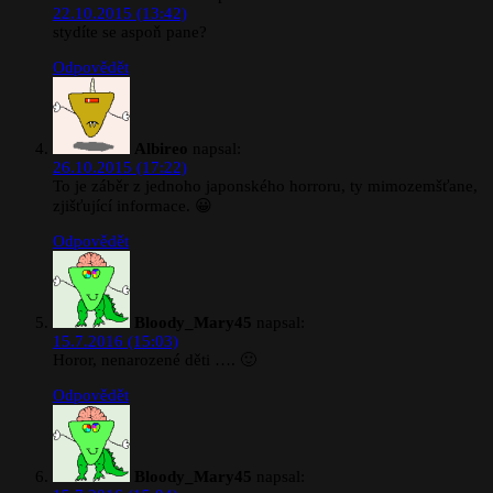
22.10.2015 (13:42)
stydíte se aspoň pane?
Odpovědět
Albireo
napsal:
26.10.2015 (17:22)
To je záběr z jednoho japonského horroru, ty mimozemšťane,
zjišťující informace. 😀
Odpovědět
Bloody_Mary45
napsal:
15.7.2016 (15:03)
Horor, nenarozené děti …. 🙂
Odpovědět
Bloody_Mary45
napsal: