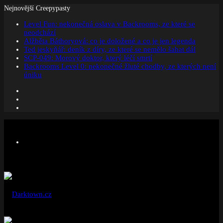
Nejnovější Creepypasty
Level Fun: nekonečná oslava v Backrooms, ze které se
neodchází
Alžběta Báthoryová: co je doložené a co je jen legenda
Ted jeskyňář: deník z díry, ze které se nemělo šahat dál
SCP-049: Morový doktor, který léčí smrtí
Backrooms Level 0: nekonečné žluté chodby, ze kterých není
úniku
Facebook
Instagram
Náhodný
článek
Menu