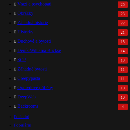
Vrazi a psychopati
25
Obrázky
23
Záhadná historie
22
Historky
21
Duchové a bytosti
18
Deník Williama Buckse
14
SCP
13
Záhadné bytosti
11
Creepypasta
11
Opravdové příběhy
10
DeepWeb
10
Backrooms
4
Poslední
Populární