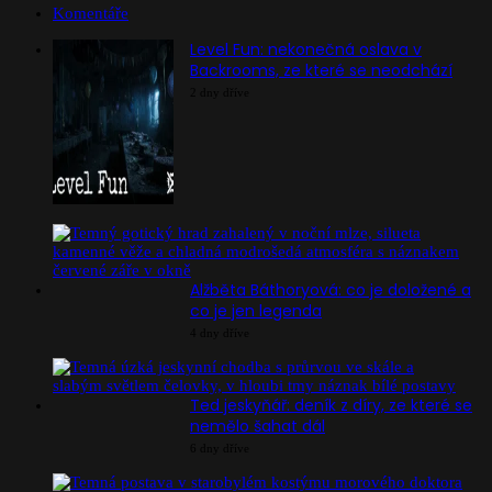
Komentáře
Level Fun: nekonečná oslava v
Backrooms, ze které se neodchází
2 dny dříve
Alžběta Báthoryová: co je doložené a
co je jen legenda
4 dny dříve
Ted jeskyňář: deník z díry, ze které se
nemělo šahat dál
6 dny dříve