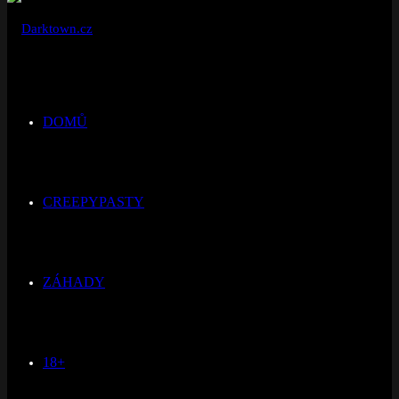
DOMŮ
CREEPYPASTY
ZÁHADY
18+