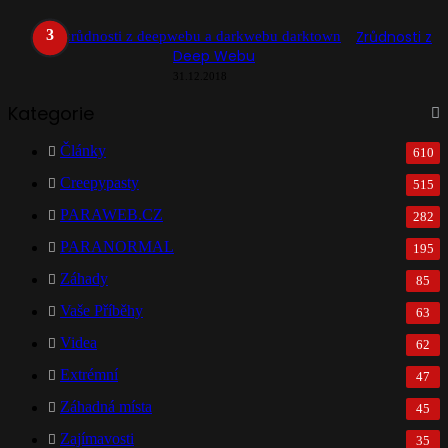
Zrůdnosti z
Deep Webu
31.12.2018
Kategorie
Články
610
Creepypasty
515
PARAWEB.CZ
282
PARANORMAL
195
Záhady
85
Vaše Příběhy
63
Videa
62
Extrémní
47
Záhadná místa
45
Zajímavosti
35