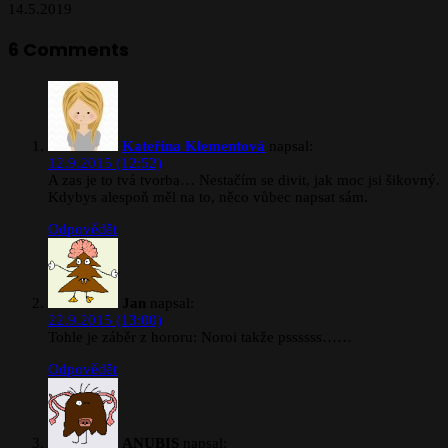
14.5.2019
6 Comments
Kateřina Klementová
napsal:
12.9.2015 (12:52)
A zas je to tvá tvorba… Nestačím se divit, jak moc jsi šikovný.
Kdybys alespoň měl na to, něco vůbec napsat sám.
Odpovědět
Jan
napsal:
22.9.2015 (13:00)
Tohle je záběr z hororu: Noroi takže pssssss……
Odpovědět
ANUBIS
napsal: