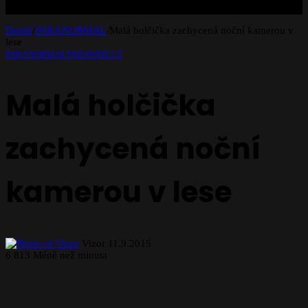
Domů
/
PARANORMAL
/
Malá holčička zachycená noční kamerou v
lese
PARANORMAL
PARAWEB.CZ
Malá holčička
zachycená noční
kamerou v lese
Follow
Send
Vizor
11.9.2015
on
an
6
813
Méně než minuta
X
email