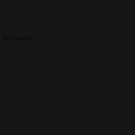
Instagram
Facebook
X
WhatsApp
Telegram
Back
to
top
button
Don`t copy text!