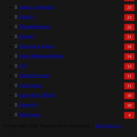
Vrazi a psychopati
25
Obrázky
23
Záhadná historie
22
Historky
21
Duchové a bytosti
18
Deník Williama Buckse
14
SCP
13
Záhadné bytosti
11
Creepypasta
11
Opravdové příběhy
10
DeepWeb
10
Backrooms
4
© Copyright 2026, Všechna Práva Vyhrazena |
DarkTown.cz
Facebook