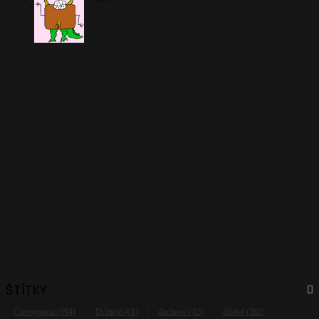
ŠTÍTKY
Creepypasta
(394)
Držitelé
(61)
duchové
(42)
děsivé
(262)