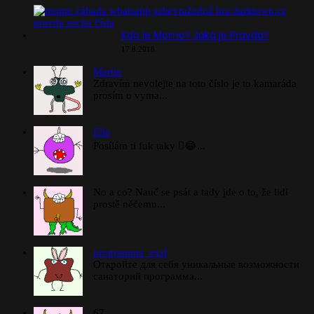
Kdo je Momo? Jaká je Pravda?
17.8.2018
Martin
Zdravím nevolejte na toto číslo je to kamaráda
prosím o vyma...
Ella
Posílám ti fuk taky 🫪😂...
No a co? Nauč se psát a tady jde o to, že lidi
prostě něčemu...
programma_exsl
Откройте для себя уникальные возможности
санаторий программа...
67...