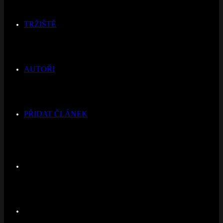
TRŽIŠTĚ
AUTOŘI
PŘIDAT ČLÁNEK
Switch
skin
Hledat