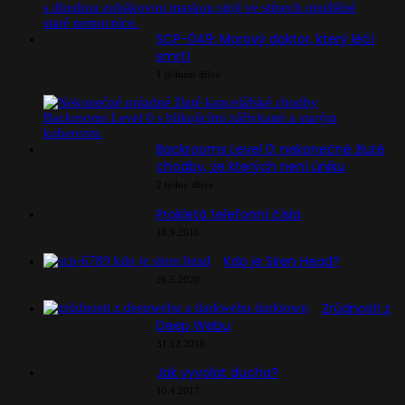
SCP-049: Morový doktor, který léčí
smrtí
1 týdnem dříve
Backrooms Level 0: nekonečné žluté
chodby, ze kterých není úniku
2 týdny dříve
Prokletá telefonní čísla
18.9.2016
Kdo je Siren Head?
26.5.2020
Zrůdnosti z
Deep Webu
31.12.2018
Jak vyvolat ducha?
10.4.2017