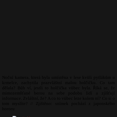
Noční kamera, která byla umístěna v lese kvůli pytlákům u
krmelce, zachytila prazvláštní malou holčičku. Co tam
dělala? Bůh ví, jestli to holčička vůbec byla. Říká se, že
mimozemšťané berou na sebe podobu lidí a zjišťují
informace. Zvláštní, že? A co to vůbec leze kolem ní? Co si o
tom myslíte? // Zjištěno: snímek pochází z japonského
hororu