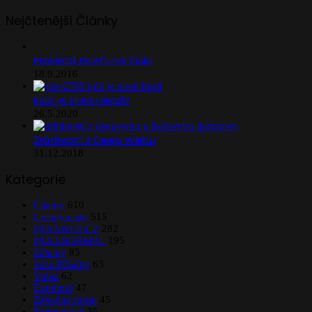
Nejčtenější Články
Prokletá telefonní čísla
18.9.2016
Kdo je Siren Head?
26.5.2020
Zrůdnosti z Deep Webu
31.12.2018
Kategorie
Články
610
Creepypasty
515
PARAWEB.CZ
282
PARANORMAL
195
Záhady
85
Vaše Příběhy
63
Videa
62
Extrémní
47
Záhadná místa
45
Zajímavosti
35