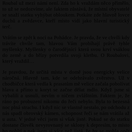
Roubal už mezi námi není. Zda ho k vraždám něco přimělo,
to už se nedozvíme, ale faktem zůstává, že místní obyvatelé
se snaží statku vyhýbat obloukem. Potkáte zde hlavně lovce
duchů a zvědavce, kteří místo vidí jako hlavní turistický
terč.
Vrátím se zpět k noci na Pohádce. Je pravda, že ve chvíli kdy
trávíte chvíle tam, hlavou Vám probíhají právě tyhle
myšlenky. Myšlenky o čarodějnici která svou krví vsáklou
do země a do břízy potvrdila svoji kletbu. O Roubalovi,
který vraždil…
Je pravdou, že určitá místa v domě jsou energicky velice
náročná. Hlavně tam, kde se odehrávalo zvěrstvo. Už v
chodbičce která vedla k prasatům mě velice začala pobolívat
hlava a přímo u koryt se začne dělat mdlo. Když jsme si
vybalili a usnuli, nevím o ničem zvláštním. Faktem je, že
ráno po probuzení nikomu do řeči nebylo. Byla to bezesná
noc plná strachu. I když nic se vlastně nestalo, po odchodu z
nás spadl obrovský kámen, schopnost řeči se nám vrátila až
u auta. V jedné věci jsem si však jisté. Pokud se do statku
dostane člověk nevyrovnaný se sklony k depresím, to místo
ho pohltí a pak jsem si více než jistá, že by se mohla opět