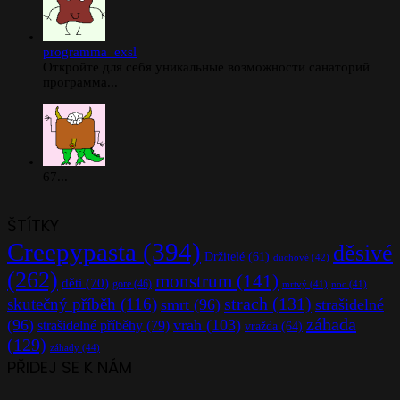
programma_exsl
Откройте для себя уникальные возможности санаторий
программа...
67...
ŠTÍTKY
Creepypasta
(394)
děsivé
Držitelé
(61)
duchové
(42)
(262)
monstrum
(141)
děti
(70)
gore
(46)
mrtvý
(41)
noc
(41)
strach
(131)
skutečný příběh
(116)
smrt
(96)
strašidelné
záhada
(96)
vrah
(103)
strašidelné příběhy
(79)
vražda
(64)
(129)
záhady
(44)
PŘIDEJ SE K NÁM