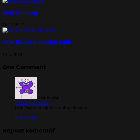
Zvláštní sen
16.11.2019
TOP 13 Hororů roku 2018
14.5.2019
One Comment
xxx
napsal:
30.1.2017 (10:51)
jižní čechy jo tak ty si dobrej dement.
Odpovědět
Napsat komentář