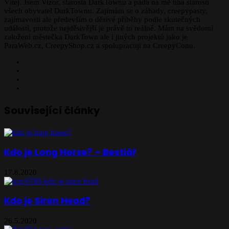
Vítej. Jsem Vizor, starosta DarkTownu a padá na mě tíha starostí
všech obyvatel DarkTownu. Zajímám se o záhady, creepypasty,
zajímavosti ale především o děsivé příběhy podle skutečných
událostí, protože nejděsivější je právě to reálné. Mám na svědomí
založení městečka DarkTown ale i jiných projektů jako je
ParaWeb.cz, CreepyShop.cz a spolupracuji na CreepyConu.
Facebook
X
YouTube
Instagram
Související články
Kdo je Long Horse? – Bestiář
17.8.2020
Kdo je Siren Head?
26.5.2020