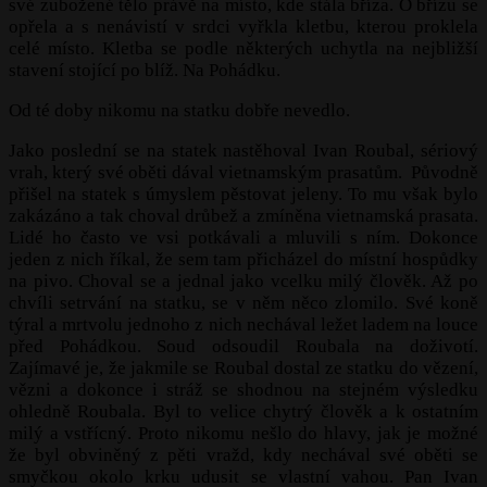
své zubožené tělo právě na místo, kde stála bříza. O břízu se
opřela a s nenávistí v srdci vyřkla kletbu, kterou proklela
celé místo. Kletba se podle některých uchytla na nejbližší
stavení stojící po blíž. Na Pohádku.
Od té doby nikomu na statku dobře nevedlo.
Jako poslední se na statek nastěhoval Ivan Roubal, sériový
vrah, který své oběti dával vietnamským prasatům. Původně
přišel na statek s úmyslem pěstovat jeleny. To mu však bylo
zakázáno a tak choval drůbež a zmíněna vietnamská prasata.
Lidé ho často ve vsi potkávali a mluvili s ním. Dokonce
jeden z nich říkal, že sem tam přicházel do místní hospůdky
na pivo. Choval se a jednal jako vcelku milý člověk. Až po
chvíli setrvání na statku, se v něm něco zlomilo. Své koně
týral a mrtvolu jednoho z nich nechával ležet ladem na louce
před Pohádkou. Soud odsoudil Roubala na doživotí.
Zajímavé je, že jakmile se Roubal dostal ze statku do vězení,
vězni a dokonce i stráž se shodnou na stejném výsledku
ohledně Roubala. Byl to velice chytrý člověk a k ostatním
milý a vstřícný. Proto nikomu nešlo do hlavy, jak je možné
že byl obviněný z pěti vražd, kdy nechával své oběti se
smyčkou okolo krku udusit se vlastní vahou. Pan Ivan