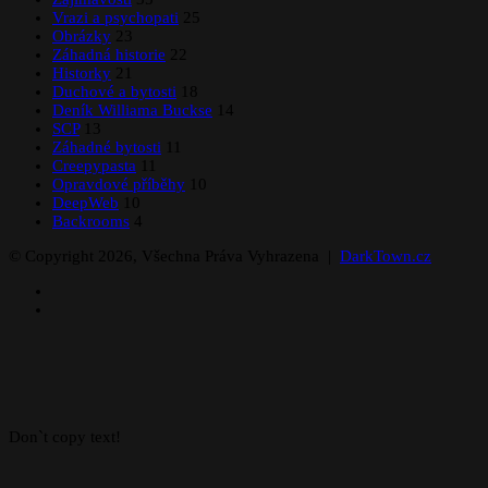
Vrazi a psychopati
25
Obrázky
23
Záhadná historie
22
Historky
21
Duchové a bytosti
18
Deník Williama Buckse
14
SCP
13
Záhadné bytosti
11
Creepypasta
11
Opravdové příběhy
10
DeepWeb
10
Backrooms
4
© Copyright 2026, Všechna Práva Vyhrazena |
DarkTown.cz
Facebook
Instagram
Facebook
X
WhatsApp
Telegram
Back
to
top
button
Don`t copy text!