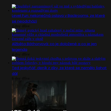
Level Fun: nekonečná oslava v Backrooms, ze které
se neodchází
2 dny dříve
Alžběta Báthoryová: co je doložené a co je jen
legenda
4 dny dříve
Ted jeskyňář: deník z díry, ze které se nemělo šahat
dál
6 dny dříve