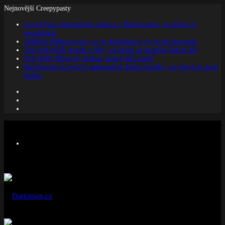
Nejnovější Creepypasty
Level Fun: nekonečná oslava v Backrooms, ze které se
neodchází
Alžběta Báthoryová: co je doložené a co je jen legenda
Ted jeskyňář: deník z díry, ze které se nemělo šahat dál
SCP-049: Morový doktor, který léčí smrtí
Backrooms Level 0: nekonečné žluté chodby, ze kterých není
úniku
Facebook
Instagram
Náhodný
článek
Menu