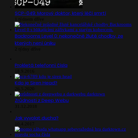
SCP-049: Morový doktor, který léčí smrtí
1 týdnem dříve
Backrooms Level 0: nekonečné žluté chodby, ze
kterých není úniku
2 týdny dříve
Prokletá telefonní čísla
18.9.2016
Kdo je Siren Head?
26.5.2020
Zrůdnosti z Deep Webu
31.12.2018
Jak vyvolat ducha?
10.4.2017