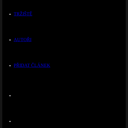
TRŽIŠTĚ
AUTOŘI
PŘIDAT ČLÁNEK
Switch
skin
Hledat