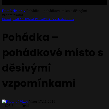
Domů
/
Historky
/
Pohádka – pohádkové místo s děsivými
vzpomínkami
Historky
PARANORMAL
PARAWEB.CZ
Záhadná místa
Pohádka –
pohádkové místo s
děsivými
vzpomínkami
Follow
Send
Vizor
17.11.2016
on
an
1
605
3 min čtení