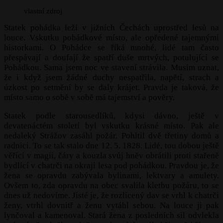
vlastní zdroj
Statek pohádka leží v jižních Čechách uprostřed lesů na
louce. Vskutku pohádkové místo, ale opředené tajemnými
historkami. O Pohádce se říká mnohé, lidé tam často
přespávají a doufají že spatří duše mrtvých, potulující se
Pohádkou. Sama jsem noc ve stavení strávila. Musím uznat,
že i když jsem žádné duchy nespatřila, napětí, strach a
úzkost po setmění by se daly krájet. Pravda je taková, že
místo samo o sobě v sobě má tajemství a pověry.
Statek podle starousedlíků, kdysi dávno, ještě v
devatenáctém století byl vskutku krásné místo. Pak ale
nedaleký Strážov zasáhl požár. Pohltil dvě třetiny domů a
radnici. To se tak stalo dne 12. 5. 1828. Lidé, tou dobou ještě
věřící v magii, čáry a kouzla svůj hněv obrátili proti stařeně
bydlící v chatrči na okraji lesa pod pohádkou. Pravdou je, že
žena se opravdu zabývala bylinami, lektvary a amulety.
Ovšem to, zda opravdu na obec svalila kletbu požáru, to se
dnes už nedovíme. Jisté je, že rozlícený dav se vrhl k chatrči
ženy, vtrhl dovnitř a ženu vytáhl sebou. Na louce ji pak
lynčoval a kamenoval. Stará žena z posledních sil odvlekla