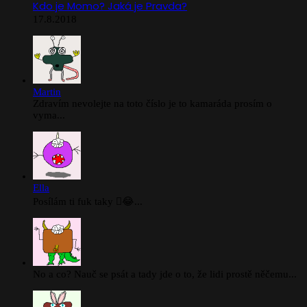
Kdo je Momo? Jaká je Pravda?
17.8.2018
Martin
Zdravím nevolejte na toto číslo je to kamaráda prosím o
vyma...
Ella
Posílám ti fuk taky 🫪😂...
No a co? Nauč se psát a tady jde o to, že lidi prostě něčemu...