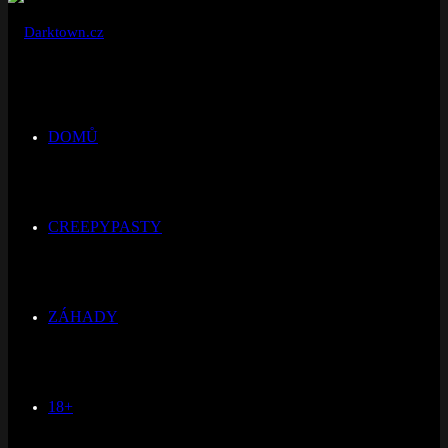
DOMŮ
CREEPYPASTY
ZÁHADY
18+