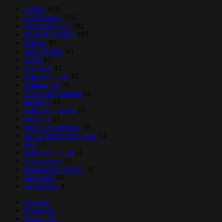
Články
610
Creepypasty
515
PARAWEB.CZ
282
PARANORMAL
195
Záhady
85
Vaše Příběhy
63
Videa
62
Extrémní
47
Záhadná místa
45
Zajímavosti
35
Vrazi a psychopati
25
Obrázky
23
Záhadná historie
22
Historky
21
Duchové a bytosti
18
Deník Williama Buckse
14
SCP
13
Záhadné bytosti
11
Creepypasta
11
Opravdové příběhy
10
DeepWeb
10
Backrooms
4
Poslední
Populární
Komentáře