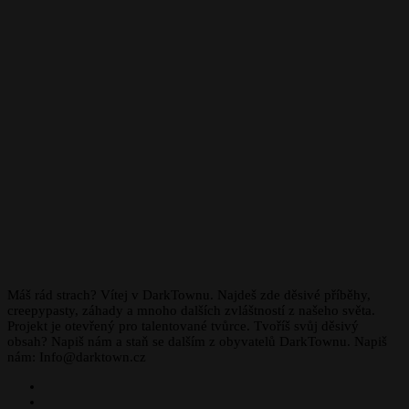
Máš rád strach? Vítej v DarkTownu. Najdeš zde děsivé příběhy,
creepypasty, záhady a mnoho dalších zvláštností z našeho světa.
Projekt je otevřený pro talentované tvůrce. Tvoříš svůj děsivý
obsah? Napiš nám a staň se dalším z obyvatelů DarkTownu. Napiš
nám: Info@darktown.cz
Facebook
Instagram