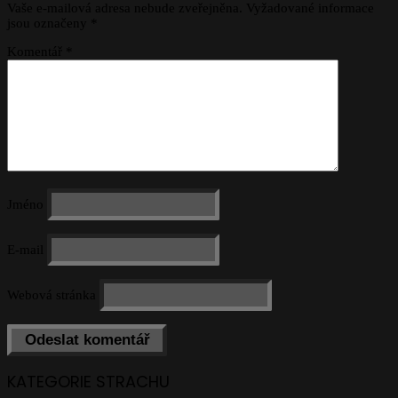
Vaše e-mailová adresa nebude zveřejněna.
Vyžadované informace
jsou označeny
*
Komentář
*
Jméno
E-mail
Webová stránka
KATEGORIE STRACHU