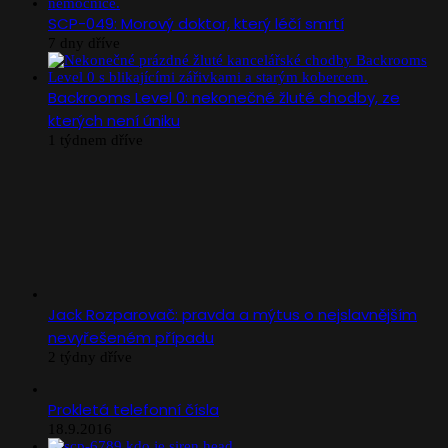
SCP-049: Morový doktor, který léčí smrtí
7 dny dříve
Backrooms Level 0: nekonečné žluté chodby, ze
kterých není úniku
1 týdnem dříve
Jack Rozparovač: pravda a mýtus o nejslavnějším
nevyřešeném případu
2 týdny dříve
Prokletá telefonní čísla
18.9.2016