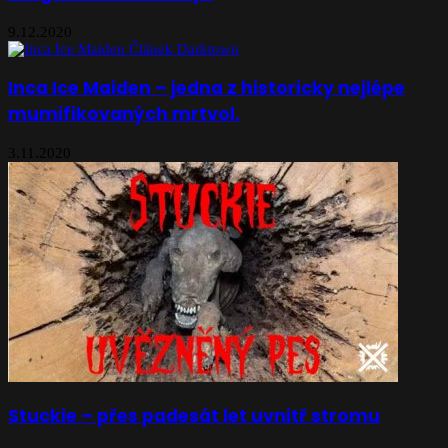
9.12.2020
Inca Ice Maiden – jedna z historicky nejlépe
mumifikovaných mrtvol.
3.11.2020
Stuckie – přes padesát let uvnitř stromu