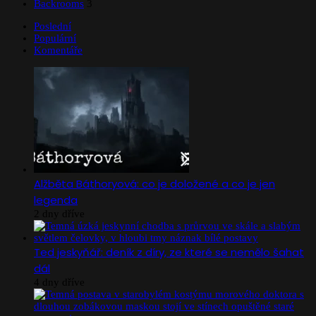
Backrooms
3
Poslední
Populární
Komentáře
Alžběta Báthoryová: co je doložené a co je jen
legenda
2 dny dříve
Ted jeskyňář: deník z díry, ze které se nemělo šahat
dál
4 dny dříve