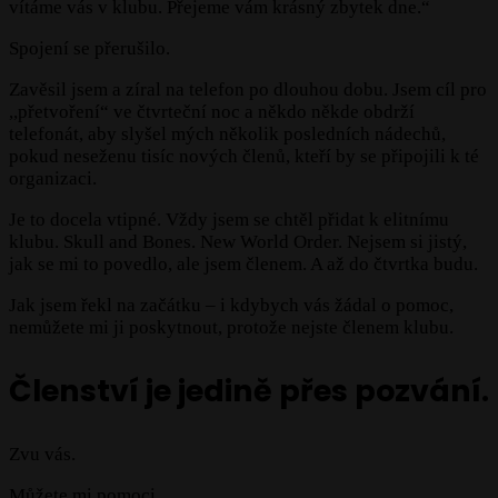
vítáme vás v klubu. Přejeme vám krásný zbytek dne.“
Spojení se přerušilo.
Zavěsil jsem a zíral na telefon po dlouhou dobu. Jsem cíl pro
,,přetvoření“ ve čtvrteční noc a někdo někde obdrží
telefonát, aby slyšel mých několik posledních nádechů,
pokud neseženu tisíc nových členů, kteří by se připojili k té
organizaci.
Je to docela vtipné. Vždy jsem se chtěl přidat k elitnímu
klubu. Skull and Bones. New World Order. Nejsem si jistý,
jak se mi to povedlo, ale jsem členem. A až do čtvrtka budu.
Jak jsem řekl na začátku – i kdybych vás žádal o pomoc,
nemůžete mi ji poskytnout, protože nejste členem klubu.
Členství je jedině přes pozvání.
Zvu vás.
Můžete mi pomoci.