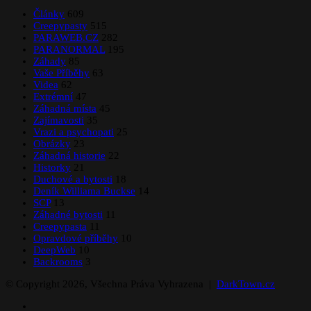
Články
609
Creepypasty
515
PARAWEB.CZ
282
PARANORMAL
195
Záhady
85
Vaše Příběhy
63
Videa
62
Extrémní
47
Záhadná místa
45
Zajímavosti
35
Vrazi a psychopati
25
Obrázky
23
Záhadná historie
22
Historky
21
Duchové a bytosti
18
Deník Williama Buckse
14
SCP
13
Záhadné bytosti
11
Creepypasta
11
Opravdové příběhy
10
DeepWeb
10
Backrooms
3
© Copyright 2026, Všechna Práva Vyhrazena |
DarkTown.cz
Facebook