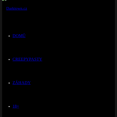
DOMŮ
CREEPYPASTY
ZÁHADY
18+