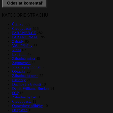
KATEGORIE STRACHU
Články
609
Creepypasty
515
PARAWEB.CZ
282
PARANORMAL
195
Záhady
85
Vaše Příběhy
63
Videa
62
Extrémní
47
Záhadná místa
45
Zajímavosti
35
Vrazi a psychopati
25
Obrázky
23
Záhadná historie
22
Historky
21
Duchové a bytosti
18
Deník Williama Buckse
14
SCP
13
Záhadné bytosti
11
Creepypasta
11
Opravdové příběhy
10
DeepWeb
10