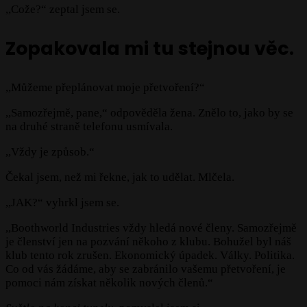
,,Cože?“ zeptal jsem se.
Zopakovala mi tu stejnou věc.
,,Můžeme přeplánovat moje přetvoření?“
,,Samozřejmě, pane,“ odpověděla žena. Znělo to, jako by se
na druhé straně telefonu usmívala.
,,Vždy je způsob.“
Čekal jsem, než mi řekne, jak to udělat. Mlčela.
,,JAK?“ vyhrkl jsem se.
,,Boothworld Industries vždy hledá nové členy. Samozřejmě
je členství jen na pozvání někoho z klubu. Bohužel byl náš
klub tento rok zrušen. Ekonomický úpadek. Války. Politika.
Co od vás žádáme, aby se zabránilo vašemu přetvoření, je
pomoci nám získat několik nových členů.“