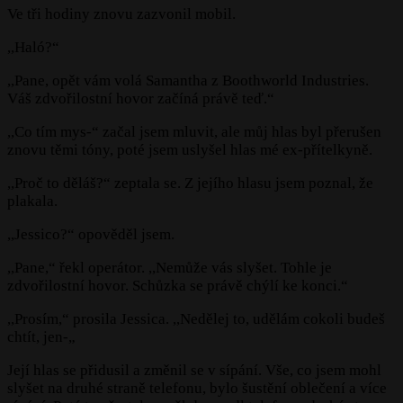
Ve tři hodiny znovu zazvonil mobil.
,,Haló?“
,,Pane, opět vám volá Samantha z Boothworld Industries.
Váš zdvořilostní hovor začíná právě teď.“
,,Co tím mys-“ začal jsem mluvit, ale můj hlas byl přerušen
znovu těmi tóny, poté jsem uslyšel hlas mé ex-přítelkyně.
,,Proč to děláš?“ zeptala se. Z jejího hlasu jsem poznal, že
plakala.
,,Jessico?“ opověděl jsem.
,,Pane,“ řekl operátor. ,,Nemůže vás slyšet. Tohle je
zdvořilostní hovor. Schůzka se právě chýlí ke konci.“
,,Prosím,“ prosila Jessica. ,,Nedělej to, udělám cokoli budeš
chtít, jen-„
Její hlas se přidusil a změnil se v sípání. Vše, co jsem mohl
slyšet na druhé straně telefonu, bylo šustění oblečení a více