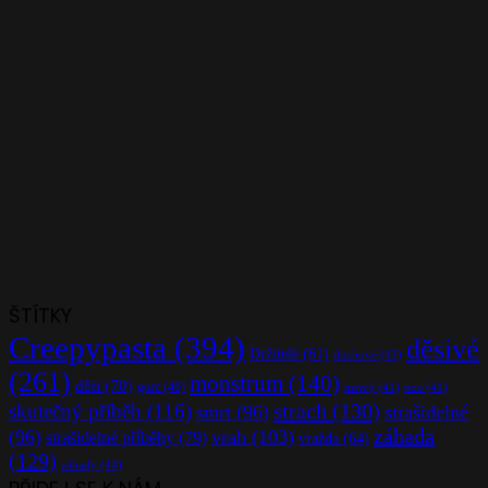
ŠTÍTKY
Creepypasta
(394)
děsivé
Držitelé
(61)
duchové
(42)
(261)
monstrum
(140)
děti
(70)
gore
(46)
mrtvý
(41)
noc
(41)
strach
(130)
skutečný příběh
(116)
smrt
(96)
strašidelné
záhada
(96)
vrah
(103)
strašidelné příběhy
(79)
vražda
(64)
(129)
záhady
(44)