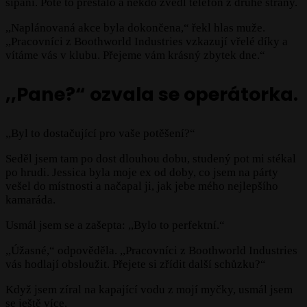
sípání. Poté to přestalo a někdo zvedl telefon z druhé strany.
,,Naplánovaná akce byla dokončena,“ řekl hlas muže.
,,Pracovníci z Boothworld Industries vzkazují vřelé díky a
vítáme vás v klubu. Přejeme vám krásný zbytek dne.“
,,Pane?“ ozvala se operátorka.
,,Byl to dostačující pro vaše potěšení?“
Seděl jsem tam po dost dlouhou dobu, studený pot mi stékal
po hrudi. Jessica byla moje ex od doby, co jsem na párty
vešel do místnosti a načapal ji, jak jebe mého nejlepšího
kamaráda.
Usmál jsem se a zašepta: ,,Bylo to perfektní.“
,,Úžasné,“ odpověděla. ,,Pracovníci z Boothworld Industries
vás hodlají obsloužit. Přejete si zřídit další schůzku?“
Když jsem zíral na kapající vodu z mojí myčky, usmál jsem
se ještě více.