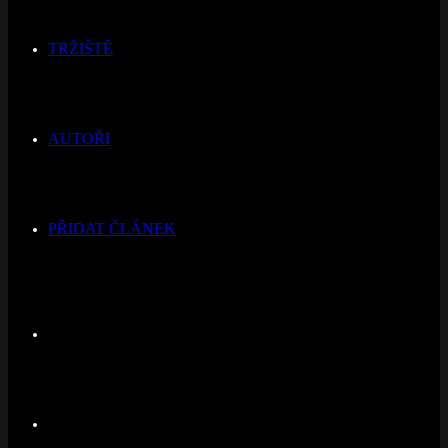
TRŽIŠTĚ
AUTOŘI
PŘIDAT ČLÁNEK
Switch
skin
Hledat