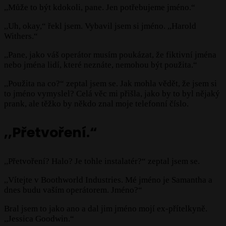
,,Může to být kdokoli, pane. Jen potřebujeme jméno.“
,,Uh, okay,“ řekl jsem. Vybavil jsem si jméno. ,,Harold
Withers.“
,,Pane, jako váš operátor musím poukázat, že fiktivní jména
nebo jména lidí, které neznáte, nemohou být použita.“
,,Použita na co?“ zeptal jsem se. Jak mohla vědět, že jsem si
to jméno vymyslel? Celá věc mi přišla, jako by to byl nějaký
prank, ale těžko by někdo znal moje telefonní číslo.
,,Přetvoření.“
,,Přetvoření? Halo? Je tohle instalatér?“ zeptal jsem se.
,,Vítejte v Boothworld Industries. Mé jméno je Samantha a
dnes budu vaším operátorem. Jméno?“
Bral jsem to jako ano a dal jim jméno mojí ex-přítelkyně.
,,Jessica Goodwin.“