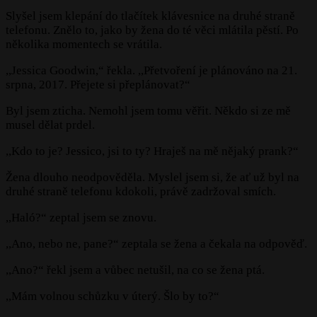
Slyšel jsem klepání do tlačítek klávesnice na druhé straně
telefonu. Znělo to, jako by žena do té věci mlátila pěstí. Po
několika momentech se vrátila.
,,Jessica Goodwin,“ řekla. ,,Přetvoření je plánováno na 21.
srpna, 2017. Přejete si přeplánovat?“
Byl jsem zticha. Nemohl jsem tomu věřit. Někdo si ze mě
musel dělat prdel.
,,Kdo to je? Jessico, jsi to ty? Hraješ na mě nějaký prank?“
Žena dlouho neodpověděla. Myslel jsem si, že ať už byl na
druhé straně telefonu kdokoli, právě zadržoval smích.
,,Haló?“ zeptal jsem se znovu.
,,Ano, nebo ne, pane?“ zeptala se žena a čekala na odpověď.
,,Ano?“ řekl jsem a vůbec netušil, na co se žena ptá.
,,Mám volnou schůzku v úterý. Šlo by to?“