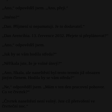
,,Ano,“ odpověděl jsem. ,,Ano, přeji.“
,,Jméno?“
,,Dan. Příjmení si nepamatuji. Je to dodavatel.“
,,Dan Arencibia. 13. července 2032. Přejete si přeplánovat?“
,,Ano,“ odpověděl jsem.
,,Jak by se vám hodila středa?“
,,Něříkala jste, že je volné úterý?“
,,Ano, říkala, ale naneštěstí byl tento termín již obsazen
jiným členem. Hodila by se vám středa?“
,,Ne,“ odpověděl jsem. ,,Mám v ten den pracovní pohovor.
Co ve čtvrtek?“
,,Čtvrtek naneštěstí není volný. Jste cíl přetvoření ve
čtvrteční noc.“