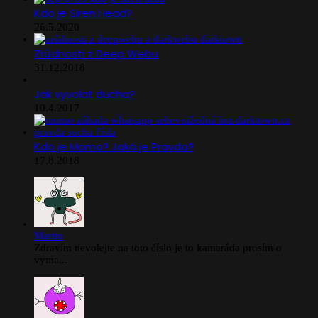
Kdo je Siren Head?
26.5.2020
Zrůdnosti z Deep Webu
31.12.2018
Jak vyvolat ducha?
10.4.2017
Kdo je Momo? Jaká je Pravda?
17.8.2018
Martin
Zdravím nevolejte na toto číslo je to kamaráda prosím o
vyma...