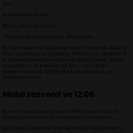
Proč?
Protože nejste členem.
Přeji si, abych také nebyl.
Vše to začalo docela nevinně. Telefonátem.
Byl jsem vzhůru už nějakou tu hodinu, vybaloval, uklízel a
čekal na telefonát od instalatéra. Právě jsem se přestěhoval
na chatu a dodavatelé posrali snad úplně všechno. A kvůli
tomu mám teď na krku báječný úkol – obvolávání
kompetentních lidí, kteří by dokázali napravit to, co
dodavatelé zkazili.
Mobil zazvonil ve 12:06.
To není špatné,
pomyslel jsem si. Obvykle se instalatéři
neobtěžují ozvat nebo se ukázat před pátou hodinou.
Když jsem zvedl mobil, nedostal jsem ani šanci pozdravit,