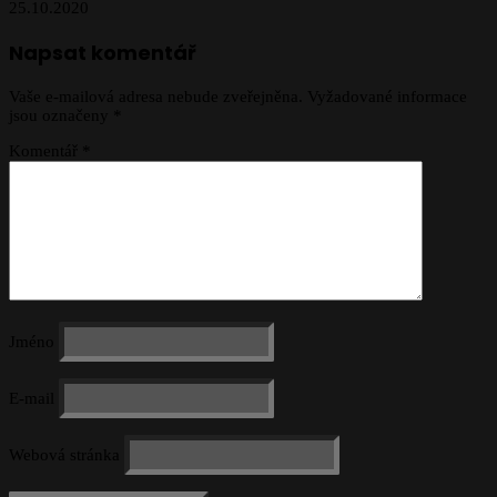
25.10.2020
Napsat komentář
Vaše e-mailová adresa nebude zveřejněna.
Vyžadované informace
jsou označeny
*
Komentář
*
Jméno
E-mail
Webová stránka