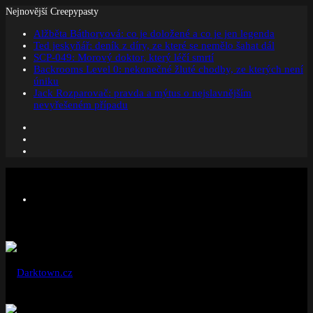
Nejnovější Creepypasty
Alžběta Báthoryová: co je doložené a co je jen legenda
Ted jeskyňář: deník z díry, ze které se nemělo šahat dál
SCP-049: Morový doktor, který léčí smrtí
Backrooms Level 0: nekonečné žluté chodby, ze kterých není
úniku
Jack Rozparovač: pravda a mýtus o nejslavnějším
nevyřešeném případu
Facebook
Instagram
Náhodný
článek
Menu