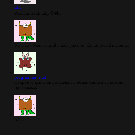
Ella
Posílám ti fuk taky 🫪😂...
No a co? Nauč se psát a tady jde o to, že lidi prostě něčemu...
programma_exsl
Откройте для себя уникальные возможности санаторий
программа...
67...