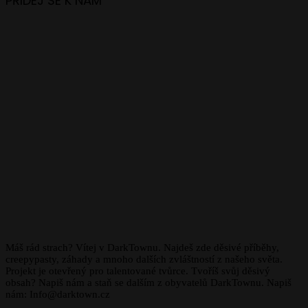
PŘIDEJ SE K NÁM
Máš rád strach? Vítej v DarkTownu. Najdeš zde děsivé příběhy,
creepypasty, záhady a mnoho dalších zvláštností z našeho světa.
Projekt je otevřený pro talentované tvůrce. Tvoříš svůj děsivý
obsah? Napiš nám a staň se dalším z obyvatelů DarkTownu. Napiš
nám: Info@darktown.cz