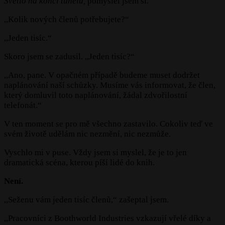
Světlo na konci tunelu,
pomyslel jsem si.
,,Kolik nových členů potřebujete?“
,,Jeden tisíc.“
Skoro jsem se zadusil. ,,Jeden tisíc?“
,,Ano, pane. V opačném případě budeme muset dodržet
naplánování naší schůzky. Musíme vás informovat, že člen,
který domluvil toto naplánování, žádal zdvořilostní
telefonát.“
V ten moment se pro mě všechno zastavilo. Cokoliv teď ve
svém životě udělám nic nezmění, nic nezmůže.
Vyschlo mi v puse. Vždy jsem si myslel, že je to jen
dramatická scéna, kterou píší lidé do knih.
Není.
,,Seženu vám jeden tisíc členů,“ zašeptal jsem.
,,Pracovníci z Boothworld Industries vzkazují vřelé díky a