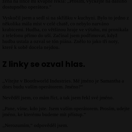
žena na lince mi kvapně řekla: ,,Prosím, vyčkejte na dalšího
dostupného operátora.“
Vyskočil jsem a sedl si na skříňku v kuchyni. Bylo to jedno z
několika mála míst v celé chatě, co nebylo narváno
krabicemi. Hudba, co většinou hraje ve výtahu, mi pronikala
z telefonu přímo do uší. Začínal jsem podřimovat, když
hudba ustala a ozval se tón piána. Znělo to jako tři noty,
které k sobě docela nejdou.
Z linky se ozval hlas.
,,Vítejte v Boothworld Industries. Mé jméno je Samantha a
dnes budu vaším operátorem. Jméno?“
Nevěděl jsem, co mám říct, a tak jsem řekl své jméno.
,,Pane, víme, kdo jste. Jsem vaším operátorem. Prosím, udejte
jméno, ke kterému budeme mít přístup.“
,,Nerozumím,“ odpověděl jsem.