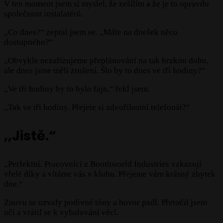
V ten moment jsem si myslel, že zešílím a že je to opravdu
společnost instalatérů.
,,Co dnes?“ zeptal jsem se. ,,Máte na dnešek něco
dostupného?“
,,Obvykle nezařizujeme přeplánování na tak brzkou dobu,
ale dnes jsme měli zrušení. Šlo by to dnes ve tři hodiny?“
,,Ve tři hodiny by to bylo fajn,“ řekl jsem.
,,Tak ve tři hodiny. Přejete si zdvořilostní telefonát?“
,,Jistě.“
,,Perfektní. Pracovníci z Boothworld Industries vzkazují
vřelé díky a vítáme vás v klubu. Přejeme vám krásný zbytek
dne.“
Znovu se ozvaly podivné tóny a hovor padl. Přetočil jsem
oči a vrátil se k vybalování věcí.