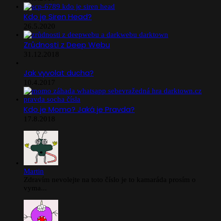
Kdo je Siren Head?
26.5.2020
Zrůdnosti z Deep Webu
31.12.2018
Jak vyvolat ducha?
10.4.2017
Kdo je Momo? Jaká je Pravda?
17.8.2018
Martin
Zdravím nevolejte na toto číslo je to kamaráda prosím o
vyma...