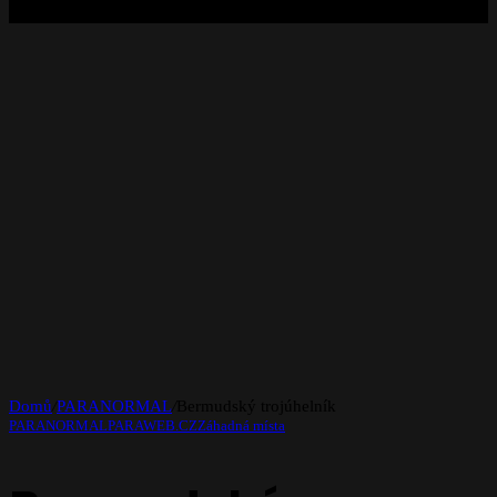
Domů
/
PARANORMAL
/
Bermudský trojúhelník
PARANORMAL
PARAWEB.CZ
Záhadná místa