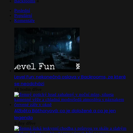
Backrooms
4
Poslední
Populární
Komentáře
Level Fun: nekonečná oslava v Backrooms, ze které
se neodchází
18 hodin dříve
Alžběta Báthoryová: co je doložené a co je jen
legenda
3 dny dříve