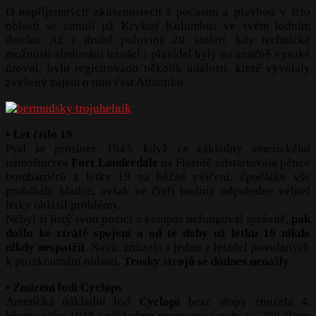
O nepříjemných zkušenostech s počasím a plavbou v této
oblasti se zmínil již Kryštof Kolumbus ve svém lodním
deníku. Až v druhé polovině 20. století, kdy technické
možnosti sledování letadel i plavidel byly na značně vysoké
úrovni, bylo registrováno několik událostí, které vyvolaly
zvýšený zájem o tuto část Atlantiku.
• Let číslo 19
Psal se prosinec 1945, když ze základny amerického
námořnictva
Fort Lauderdale
na Floridě odstartovala pětice
bombardérů z letky 19 na běžné cvičení. Zpočátku vše
probíhalo hladce, avšak ve čtyři hodiny odpoledne velitel
letky ohlásil problémy.
Nebyl si jistý svou pozicí a kompas nefungoval správně,
pak
došlo ke ztrátě spojení a od té doby už letku 19 nikdo
nikdy nespatřil
. Navíc zmizelo i jedno z letadel povolaných
k prozkoumání oblasti.
Trosky strojů se dodnes nenašly.
• Zmizení lodi Cyclops
Americká nákladní loď
Cyclops
beze stopy zmizela 4.
března roku 1918 s nákladem manganové rudy a s 309 členy