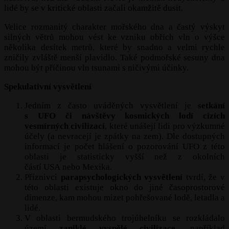
lidé by se v kritické oblasti začali okamžitě dusit.
Velice rozmanitý charakter mořského dna a častý výskyt
silných větrů mohou vést ke vzniku obřích vln o výšce
několika desítek metrů, které by snadno a velmi rychle
zničily zvláště menší plavidlo. Také podmořské sesuny dna
mohou být příčinou vln tsunami s ničivými účinky.
Spekulativní vysvětlení
Jedním z často uváděných vysvětlení je
setkání
s UFO či návštěvy kosmických lodí
cizích
vesmírných civilizací
, které unášejí lidi pro výzkumné
účely (a nevracejí je zpátky na zem). Dle dostupných
informací je počet hlášení o pozorování UFO z této
oblasti je statisticky vyšší než z okolních
částí USA nebo Mexika.
Příznivci
parapsychologických vysvětlení
tvrdí, že v
této oblasti existuje okno do jiné časoprostorové
dimenze, kam mohou mizet pohřešované lodě, letadla a
lidé.
V oblasti bermudského trojúhelníku se rozkládalo
území
zaniklé vyspělé civilizace
, například