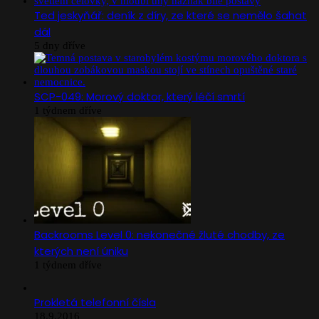
Ted jeskyňář: deník z díry, ze které se nemělo šahat
dál
5 dny dříve
SCP-049: Morový doktor, který léčí smrtí
1 týdnem dříve
Backrooms Level 0: nekonečné žluté chodby, ze
kterých není úniku
1 týdnem dříve
Prokletá telefonní čísla
18.9.2016