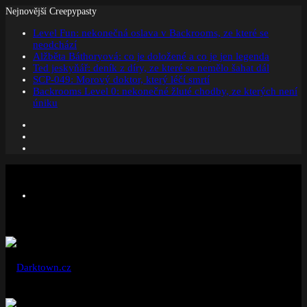
Nejnovější Creepypasty
Level Fun: nekonečná oslava v Backrooms, ze které se
neodchází
Alžběta Báthoryová: co je doložené a co je jen legenda
Ted jeskyňář: deník z díry, ze které se nemělo šahat dál
SCP-049: Morový doktor, který léčí smrtí
Backrooms Level 0: nekonečné žluté chodby, ze kterých není
úniku
Facebook
Instagram
Náhodný
článek
Menu