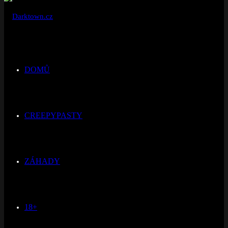
DOMŮ
CREEPYPASTY
ZÁHADY
18+