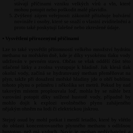
stávají příčinami vzniku velkých vírů a vln, které
mohou potopit nebo poškodit malé plavidlo.
Zvýšený zájem veřejnosti zákonitě přitahuje bulvární
novináře i osoby, které se snaží o vlastní zviditelnění a
proto také poskytují falešné nebo zkreslené údaje.
• Vysvětlení přirozenými příčinami
Lze to také vysvětlit přítomností velkého množství hydrátu
methanu na mořském dně, kde je díky vysokému tlaku vody
udržován v pevném stavu. Občas se však oddělí část této
stlačené látky a zvolna vystupuje k hladině. Jak klesá tlak
okolní vody, začíná se hydratovaný methan přeměňovat na
plyn, takže při dosažení mořské hladiny jde o obří bublinu
tohoto plynu o průměru i několika set metrů. Pokud by nad
takovým místem proplouvala loď, mohla by se náhle bez
varování potopit díky snížené hustotě vody, případně by
mohlo dojít k explozi uvolněného plynu zahájeného
nějakým ohněm na lodi či elektrickou jiskrou.
Stejný osud by mohl potkat i menší letadlo, které by vlétlo
do oblasti koncentrovaného plynného methanu s odlišnou
hustotou, než má vzduch. Navíc je methan nedýchatelný a