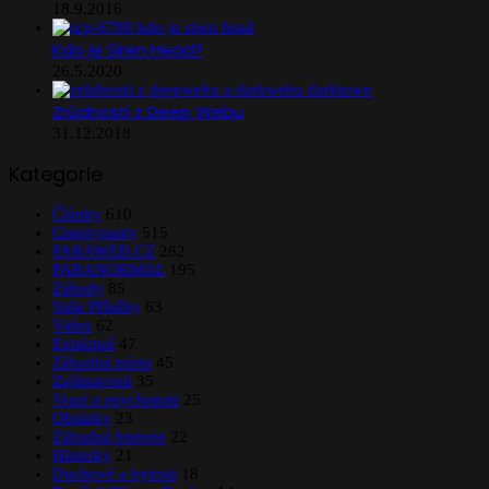
18.9.2016
Kdo je Siren Head?
26.5.2020
Zrůdnosti z Deep Webu
31.12.2018
Kategorie
Články
610
Creepypasty
515
PARAWEB.CZ
282
PARANORMAL
195
Záhady
85
Vaše Příběhy
63
Videa
62
Extrémní
47
Záhadná místa
45
Zajímavosti
35
Vrazi a psychopati
25
Obrázky
23
Záhadná historie
22
Historky
21
Duchové a bytosti
18