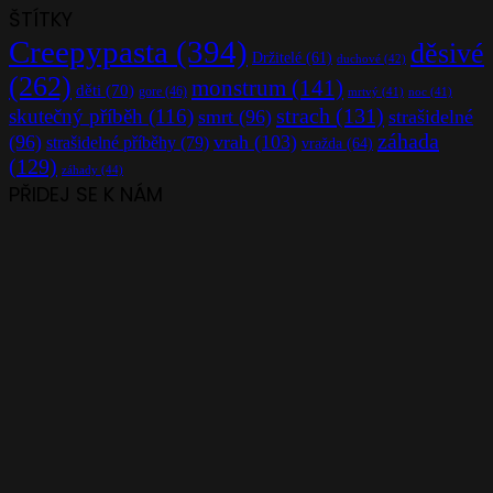
ŠTÍTKY
Creepypasta
(394)
děsivé
Držitelé
(61)
duchové
(42)
(262)
monstrum
(141)
děti
(70)
gore
(46)
mrtvý
(41)
noc
(41)
strach
(131)
skutečný příběh
(116)
smrt
(96)
strašidelné
záhada
(96)
vrah
(103)
strašidelné příběhy
(79)
vražda
(64)
(129)
záhady
(44)
PŘIDEJ SE K NÁM