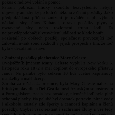
pokus o radiové volání o pomoc.
Pátrání pobřežní hlídky skončilo bezvýsledně, nebyly
objeveny ani zbytky po lodi či někoho z členů posádky. Jako
předpokládaná příčina zmizení je uváděn např. výbuch
nákladu síry, únos Kubánci, otrava posádky plyny z
roztavené síry nebo rozlomení trupu lodi. Za
nejpravděpodobnější vysvětlení události se klade bouře.
Pozůstalí po obětech později společnost provozující loď
žalovali, avšak soud rozhodl v jejich prospěch s tím, že loď
byla v dezolátním stavu.
• Zmizení posádky plachetnice Mary Celeste
Dvojstěžník jménem
Mary Celeste
vyplul z New Yorku 5.
listopadu roku 1872 a měl doplout do evropského přístavu
Janov. Na palubě bylo celkem 10 lidí včetně kapitánovy
manželky a malé dcery.
Zhruba za měsíc, 4. prosince, byla Mary Celeste nalezena
britským plavidlem
Dei Gratia
mezi Azorským souostrovím
a Portugalskem, zcela bez posádky, nicméně loď byla plně
schopná plavby. Na palubě byl dostatek potravin, pitné vody
i alkoholu, zůstaly zde šperky a cennosti kapitána a členů
posádky. Chyběl však sextant i záchranné čluny a vše tedy
svědčilo o tom, že posádka opustila loď ve velkém spěchu.