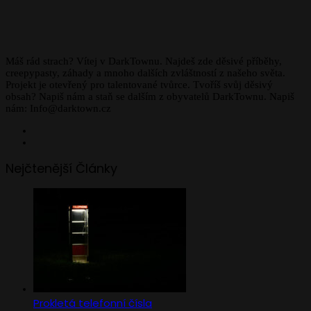
Máš rád strach? Vítej v DarkTownu. Najdeš zde děsivé příběhy,
creepypasty, záhady a mnoho dalších zvláštností z našeho světa.
Projekt je otevřený pro talentované tvůrce. Tvoříš svůj děsivý
obsah? Napiš nám a staň se dalším z obyvatelů DarkTownu. Napiš
nám: Info@darktown.cz
Facebook
Instagram
Nejčtenější Články
Prokletá telefonní čísla