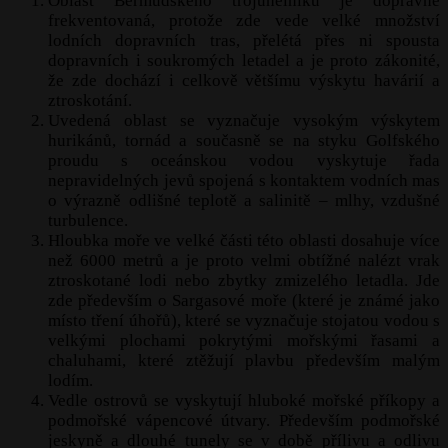
Oblast Bermudského trojúhelníku je dopravně
frekventovaná, protože zde vede velké množství
lodních dopravních tras, přelétá přes ni spousta
dopravních i soukromých letadel a je proto zákonité,
že zde dochází i celkově většímu výskytu havárií a
ztroskotání.
Uvedená oblast se vyznačuje vysokým výskytem
hurikánů, tornád a současně se na styku Golfského
proudu s oceánskou vodou vyskytuje řada
nepravidelných jevů spojená s kontaktem vodních mas
o výrazně odlišné teplotě a salinitě – mlhy, vzdušné
turbulence.
Hloubka moře ve velké části této oblasti dosahuje více
než 6000 metrů a je proto velmi obtížné nalézt vrak
ztroskotané lodi nebo zbytky zmizelého letadla. Jde
zde především o Sargasové moře (které je známé jako
místo tření úhořů), které se vyznačuje stojatou vodou s
velkými plochami pokrytými mořskými řasami a
chaluhami, které ztěžují plavbu především malým
lodím.
Vedle ostrovů se vyskytují hluboké mořské příkopy a
podmořské vápencové útvary. Především podmořské
jeskyně a dlouhé tunely se v době přílivu a odlivu