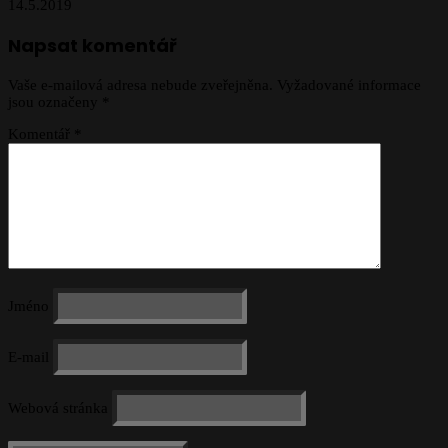
14.5.2019
Napsat komentář
Vaše e-mailová adresa nebude zveřejněna.
Vyžadované informace
jsou označeny
*
Komentář
*
Jméno
E-mail
Webová stránka