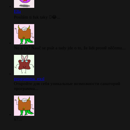
Ella
Posílám ti fuk taky 🫪😂...
No a co? Nauč se psát a tady jde o to, že lidi prostě něčemu...
programma_exsl
Откройте для себя уникальные возможности санаторий
программа...
67...