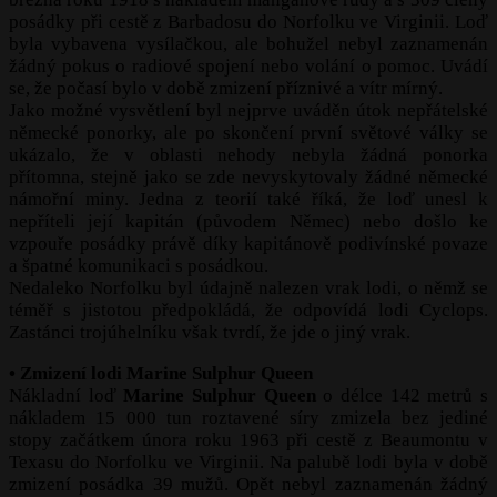
posádky při cestě z Barbadosu do Norfolku ve Virginii. Loď
byla vybavena vysílačkou, ale bohužel nebyl zaznamenán
žádný pokus o radiové spojení nebo volání o pomoc. Uvádí
se, že počasí bylo v době zmizení příznivé a vítr mírný.
Jako možné vysvětlení byl nejprve uváděn útok nepřátelské
německé ponorky, ale po skončení první světové války se
ukázalo, že v oblasti nehody nebyla žádná ponorka
přítomna, stejně jako se zde nevyskytovaly žádné německé
námořní miny. Jedna z teorií také říká, že loď unesl k
nepříteli její kapitán (původem Němec) nebo došlo ke
vzpouře posádky právě díky kapitánově podivínské povaze
a špatné komunikaci s posádkou.
Nedaleko Norfolku byl údajně nalezen vrak lodi, o němž se
téměř s jistotou předpokládá, že odpovídá lodi Cyclops.
Zastánci trojúhelníku však tvrdí, že jde o jiný vrak.
• Zmizení lodi Marine Sulphur Queen
Nákladní loď
Marine Sulphur Queen
o délce 142 metrů s
nákladem 15 000 tun roztavené síry zmizela bez jediné
stopy začátkem února roku 1963 při cestě z Beaumontu v
Texasu do Norfolku ve Virginii. Na palubě lodi byla v době
zmizení posádka 39 mužů. Opět nebyl zaznamenán žádný