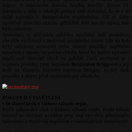
Zápisy v nalezeném lodním deníku končily datem 24.
listopadu a údaj o tehdejší poloze lodi dokládal, že se v té
době nalézala v Bermudském trojúhelníku. Od té doby
opuštěné plavidlo urazilo přibližně 800 km do místa, kde
bylo nalezeno.
Spekulace o příčinách náhlého opuštění lodi posádkou
obvykle vycházejí z možnosti pirátského únosu (ale na lodi
byly nalezeny cennosti) nebo otravy posádky například
námelem z mouky na pečení chleba, které by mohlo způsobit
nepříčetné chování všech na palubě. Další možností je i
vzpoura posádky proti kapitánu
Benjaminu Briggsovi
a její
únik na člunech, šílenství kapitána Briggse, rychlý únik
posádky z obavy před vznícením par alkoholu.
POKUSY O VYSVĚTLENÍ
• Ve skutečnosti o žádnou záhadu nejde
.
Podle odborníků však o žádnou záhadu nejde. Podle tohoto
tvrzení se všechny uváděné jevy dají vysvětlit přirozeným
způsobem a vyplývají například z následujících skutečností: