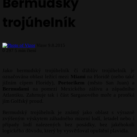
Bermudský
trojúhelník
Follow
Send
Vizor
9.8.2015
on
an
0
297
5 min čtení
X
email
Jako bermudský trojúhelník či ďáblův trojúhelník je
označována oblast ležící mezi
Miami
na Floridě (nebo také
jižním cípem Floridy),
Portorikem
(město San Juan) a
Bermudami
na pomezí Mexického zálivu a západního
Atlantiku. Zahrnuje tak i část Sargasového moře a protéká
jím Golfský proud.
Bermudský trojúhelník je známý jako oblast s výrazně
zvýšeným výskytem záhadného mizení lodí, letadel nebo i
případy lodí nalezených bez posádky, bez jakéhokoli
logického důvodu, který by vysvětloval opuštění plavidla.