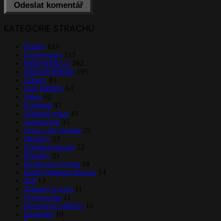
KATEGORIE STRACHU
Články
610
Creepypasty
515
PARAWEB.CZ
282
PARANORMAL
195
Záhady
85
Vaše Příběhy
63
Videa
62
Extrémní
47
Záhadná místa
45
Zajímavosti
35
Vrazi a psychopati
25
Obrázky
23
Záhadná historie
22
Historky
21
Duchové a bytosti
18
Deník Williama Buckse
14
SCP
13
Záhadné bytosti
11
Creepypasta
11
Opravdové příběhy
10
DeepWeb
10