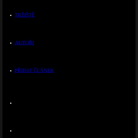
TRŽIŠTĚ
AUTOŘI
PŘIDAT ČLÁNEK
Switch
skin
Hledat