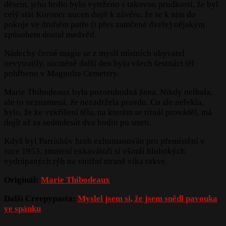
děsem, jeho hrdlo bylo vytrženo s takovou prudkostí, že byl
celý stát Koroner nucen dojít k závěru, že se k nim do
pokoje ve druhém patře (i přes zamčené dveře) nějakým
způsobem dostal medvěd.
Nádechy černé magie se z myslí místních obyvatel
nevytratily, nicméně další den bylo všech šestnáct těl
pohřbeno v Magnolia Cemetery.
Marie Thibodeaux byla pozoruhodná žena. Nikdy nelhala,
ale to neznamená, že nezadržela pravdu. Co ale neřekla,
bylo, že ke vzkříšení těla, na kterém se rituál prováděl, má
dojít až za sedmdesát dva hodin po smrti.
Když byl Parrishův hrob exhumanován pro přemístění v
roce 1953, zmatení exkavátoři si všimli hlubokých
vydrápaných rýh na vnitřní straně víka rakve.
Originál:
Marie Thibodeaux
Další Creepypasta:
Myslel jsem si, že jsem snědl pavouka
ve spánku