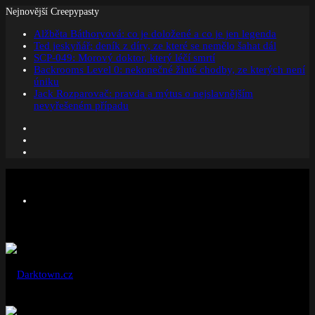
Nejnovější Creepypasty
Alžběta Báthoryová: co je doložené a co je jen legenda
Ted jeskyňář: deník z díry, ze které se nemělo šahat dál
SCP-049: Morový doktor, který léčí smrtí
Backrooms Level 0: nekonečné žluté chodby, ze kterých není
úniku
Jack Rozparovač: pravda a mýtus o nejslavnějším
nevyřešeném případu
Facebook
Instagram
Náhodný
článek
Menu