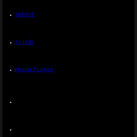
TRŽIŠTĚ
AUTOŘI
PŘIDAT ČLÁNEK
Switch
skin
Hledat