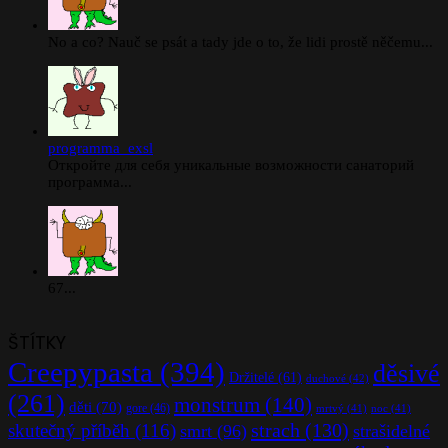
No a co? Nauč se psát a tady jde o to, že lidi prostě něčemu...
programma_exsl
Откройте для себя уникальные возможности санаторий
программа...
67...
ŠTÍTKY
Creepypasta
(394)
děsivé
Držitelé
(61)
duchové
(42)
(261)
monstrum
(140)
děti
(70)
gore
(46)
mrtvý
(41)
noc
(41)
strach
(130)
skutečný příběh
(116)
smrt
(96)
strašidelné