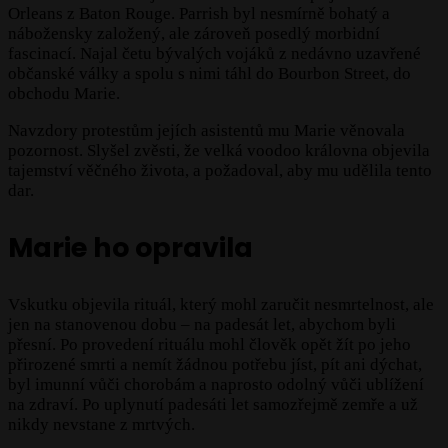
Orleans z Baton Rouge. Parrish byl nesmírně bohatý a
nábožensky založený, ale zároveň posedlý morbidní
fascinací. Najal četu bývalých vojáků z nedávno uzavřené
občanské války a spolu s nimi táhl do Bourbon Street, do
obchodu Marie.
Navzdory protestům jejích asistentů mu Marie věnovala
pozornost. Slyšel zvěsti, že velká voodoo královna objevila
tajemství věčného života, a požadoval, aby mu udělila tento
dar.
Marie ho opravila
Vskutku objevila rituál, který mohl zaručit nesmrtelnost, ale
jen na stanovenou dobu – na padesát let, abychom byli
přesní. Po provedení rituálu mohl člověk opět žít po jeho
přirozené smrti a nemít žádnou potřebu jíst, pít ani dýchat,
byl imunní vůči chorobám a naprosto odolný vůči ublížení
na zdraví. Po uplynutí padesáti let samozřejmě zemře a už
nikdy nevstane z mrtvých.