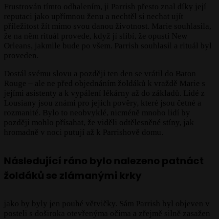
Frustrován tímto odhalením, ji Parrish přesto znal díky její
reputaci jako upřímnou ženu a nechtěl si nechat ujít
příležitost žít mimo svou danou životnost. Marie souhlasila,
že na něm rituál provede, když jí slíbí, že opustí New
Orleans, jakmile bude po všem. Parrish souhlasil a rituál byl
proveden.
Dostál svému slovu a později ten den se vrátil do Baton
Rouge – ale ne před objednáním žoldáků k vraždě Marie s
jejími asistenty a k vypálení lékárny až do základů. Lidé z
Lousiany jsou známí pro jejich pověry, které jsou četné a
rozmanité. Bylo to neobvyklé, nicméně mnoho lidí by
později mohlo přísahat, že viděli odtělesněné stíny, jak
hromadně v noci putují až k Parrishově domu.
Následující ráno bylo nalezeno patnáct
žoldáků se zlámanými krky
jako by byly jen pouhé větvičky. Sám Parrish byl objeven v
posteli s doširoka otevřenýma očima a zřejmě silně zasažen