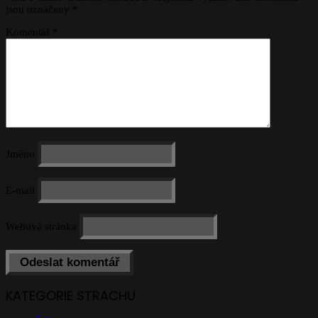
jsou označeny
*
Komentář
*
Jméno
E-mail
Webová stránka
KATEGORIE STRACHU