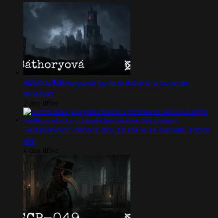
Alžběta Báthoryová: co je doložené a co je jen
legenda
2 dny dříve
Ted jeskyňář: deník z díry, ze které se nemělo šahat
dál
4 dny dříve