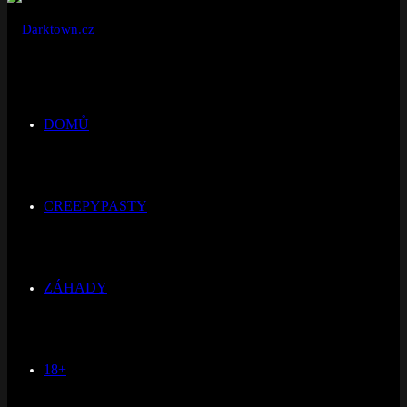
DOMŮ
CREEPYPASTY
ZÁHADY
18+