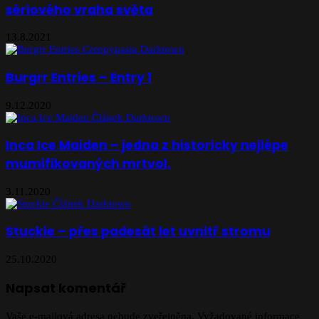
sériového vraha světa
13.8.2021
Burgrr Entries – Entry 1
9.12.2020
Inca Ice Maiden – jedna z historicky nejlépe
mumifikovaných mrtvol.
3.11.2020
Stuckie – přes padesát let uvnitř stromu
25.10.2020
Napsat komentář
Vaše e-mailová adresa nebude zveřejněna.
Vyžadované informace