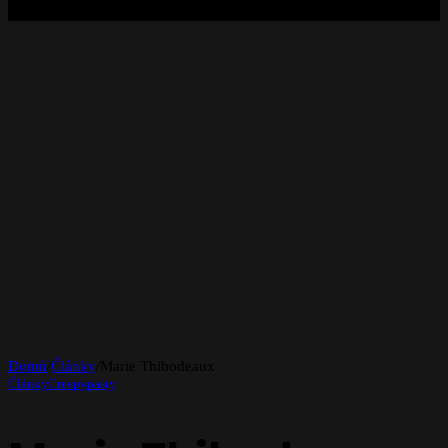
Domů
/
Články
/
Marie Thibodeaux
Články
Creepypasty