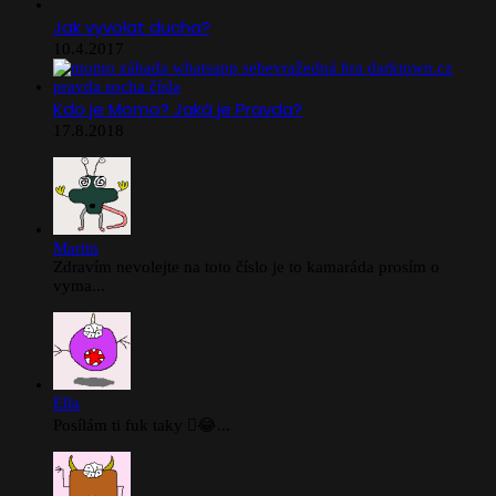
Jak vyvolat ducha?
10.4.2017
Kdo je Momo? Jaká je Pravda?
17.8.2018
Martin
Zdravím nevolejte na toto číslo je to kamaráda prosím o
vyma...
Ella
Posílám ti fuk taky 🫪😂...