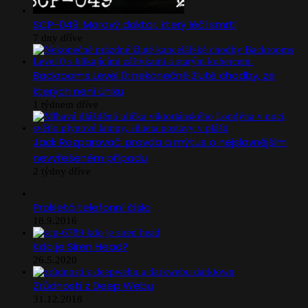
SCP-049: Morový doktor, který léčí smrtí
7 dny dříve
Backrooms Level 0: nekonečné žluté chodby, ze
kterých není úniku
1 týdnem dříve
Jack Rozparovač: pravda a mýtus o nejslavnějším
nevyřešeném případu
2 týdny dříve
Prokletá telefonní čísla
18.9.2016
Kdo je Siren Head?
26.5.2020
Zrůdnosti z Deep Webu
31.12.2018