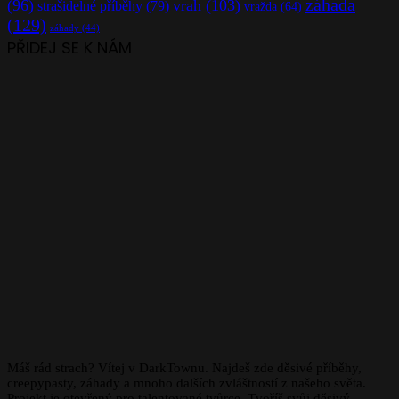
záhada
(96)
vrah
(103)
strašidelné příběhy
(79)
vražda
(64)
(129)
záhady
(44)
PŘIDEJ SE K NÁM
Máš rád strach? Vítej v DarkTownu. Najdeš zde děsivé příběhy,
creepypasty, záhady a mnoho dalších zvláštností z našeho světa.
Projekt je otevřený pro talentované tvůrce. Tvoříš svůj děsivý