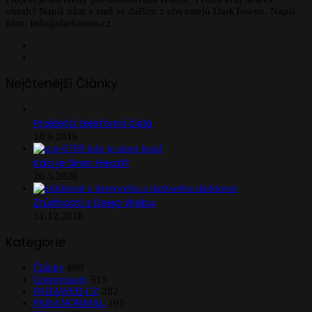
obsah? Napiš nám a staň se dalším z obyvatelů DarkTownu. Napiš
nám: Info@darktown.cz
Facebook
Instagram
Nejčtenější Články
Prokletá telefonní čísla
18.9.2016
Kdo je Siren Head?
26.5.2020
Zrůdnosti z Deep Webu
31.12.2018
Kategorie
Články
609
Creepypasty
515
PARAWEB.CZ
282
PARANORMAL
195