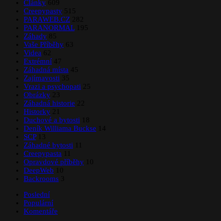
Články
609
Creepypasty
515
PARAWEB.CZ
282
PARANORMAL
195
Záhady
85
Vaše Příběhy
63
Videa
62
Extrémní
47
Záhadná místa
45
Zajímavosti
35
Vrazi a psychopati
25
Obrázky
23
Záhadná historie
22
Historky
21
Duchové a bytosti
18
Deník Williama Buckse
14
SCP
13
Záhadné bytosti
11
Creepypasta
11
Opravdové příběhy
10
DeepWeb
10
Backrooms
3
Poslední
Populární
Komentáře