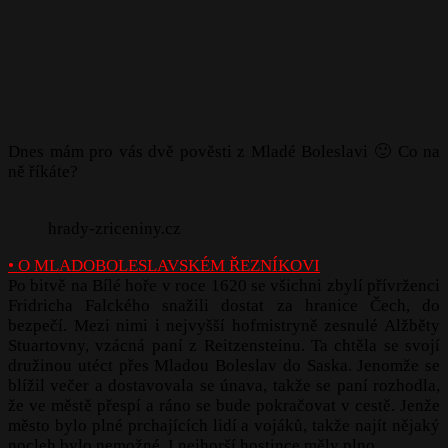
Dnes mám pro vás dvě pověsti z Mladé Boleslavi 🙂 Co na
ně říkáte?
hrady-zriceniny.cz
• O MLADOBOLESLAVSKÉM ŘEZNÍKOVI
Po bitvě na Bílé hoře v roce 1620 se všichni zbylí přívrženci
Fridricha Falckého snažili dostat za hranice Čech, do
bezpečí. Mezi nimi i nejvyšší hofmistryně zesnulé Alžběty
Stuartovny, vzácná paní z Reitzensteinu. Ta chtěla se svojí
družinou utéct přes Mladou Boleslav do Saska. Jenomže se
blížil večer a dostavovala se únava, takže se paní rozhodla,
že ve městě přespí a ráno se bude pokračovat v cestě. Jenže
město bylo plné prchajících lidí a vojáků, takže najít nějaký
nocleh bylo nemožné. I nejhorší hostince měly plno.