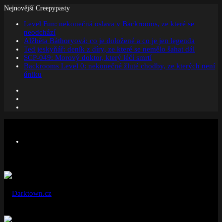
Nejnovější Creepypasty
Level Fun: nekonečná oslava v Backrooms, ze které se
neodchází
Alžběta Báthoryová: co je doložené a co je jen legenda
Ted jeskyňář: deník z díry, ze které se nemělo šahat dál
SCP-049: Morový doktor, který léčí smrtí
Backrooms Level 0: nekonečné žluté chodby, ze kterých není
úniku
Facebook
Instagram
Náhodný
článek
Menu