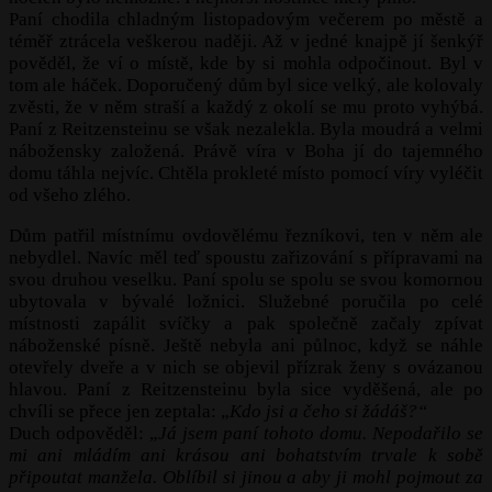
Paní chodila chladným listopadovým večerem po městě a
téměř ztrácela veškerou naději. Až v jedné knajpě jí šenkýř
pověděl, že ví o místě, kde by si mohla odpočinout. Byl v
tom ale háček. Doporučený dům byl sice velký, ale kolovaly
zvěsti, že v něm straší a každý z okolí se mu proto vyhýbá.
Paní z Reitzensteinu se však nezalekla. Byla moudrá a velmi
nábožensky založená. Právě víra v Boha jí do tajemného
domu táhla nejvíc. Chtěla prokleté místo pomocí víry vyléčit
od všeho zlého.
Dům patřil místnímu ovdovělému řezníkovi, ten v něm ale
nebydlel. Navíc měl teď spoustu zařizování s přípravami na
svou druhou veselku. Paní spolu se spolu se svou komornou
ubytovala v bývalé ložnici. Služebné poručila po celé
místnosti zapálit svíčky a pak společně začaly zpívat
náboženské písně. Ještě nebyla ani půlnoc, když se náhle
otevřely dveře a v nich se objevil přízrak ženy s ovázanou
hlavou. Paní z Reitzensteinu byla sice vyděšená, ale po
chvíli se přece jen zeptala: „
Kdo jsi a čeho si žádáš?“
Duch odpověděl: „
Já jsem paní tohoto domu. Nepodařilo se
mi ani mládím ani krásou ani bohatstvím trvale k sobě
připoutat manžela. Oblíbil si jinou a aby ji mohl pojmout za