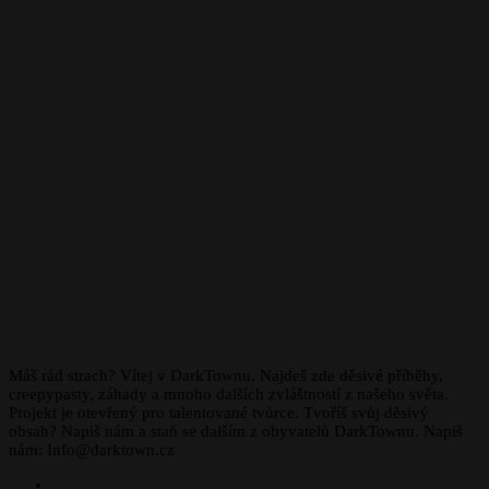
Máš rád strach? Vítej v DarkTownu. Najdeš zde děsivé příběhy,
creepypasty, záhady a mnoho dalších zvláštností z našeho světa.
Projekt je otevřený pro talentované tvůrce. Tvoříš svůj děsivý
obsah? Napiš nám a staň se dalším z obyvatelů DarkTownu. Napiš
nám: Info@darktown.cz
Facebook