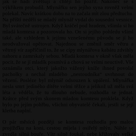
jak se hadi zvětšují a chtějí ho pozřít. Nakonec se s
výkřikem probudil. Mlynářku sen jejího syna rovněž velmi
polekal. Navíc krátkou dobu na to začala mít zlou předtuchu.
Na příští neděli se mladý mlynář vydal do sousední vesnice.
Byl svátečně ustrojen. Když kráčel pod hradem, všimla si ho
mladá komtesa a pozorovala ho. On si jejího pohledu všiml
také, ale vzhledem k jejímu vznešenému původu se jí ho
neodvažoval opětovat. Najednou se změnil směr větru a
větrný vír zapříčinil to, že se cípy mlynářova kabátu zdvihly
nahoru a zamrskaly sebou. Mladá komtesa v okně však měla
pocit, že se jí mladík posmívá a chová se velmi neuctivě. Vše
oznámila otci, který jakožto vážený kníže ihned povolal
pacholky a nechal mladého „nestoudníka“ uvrhnout do
vězení. Posléze byl mlynář odsouzen k upálení. Mlynářka
nesla smrt jediného dítěte velmi těžce a jelikož už měla svá
léta a věděla, že tu dlouho nebude, rozhodla se jednat.
Krátce před svým skonem mladou komtesu proklela. Když
bylo po jejím pohřbu, všichni obyvatelé čekali, jestli se její
kletba naplní.
O pár měsíců později se komtesa rozhodla pro malou
projížďku na koni, cestou míjela i osiřelý mlýn. Náhle se
zvedla silná bouře. Vítr silně foukal, nebe křižovaly velké