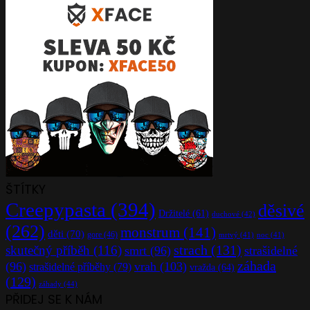
ŠTÍTKY
Creepypasta
(394)
děsivé
Držitelé
(61)
duchové
(42)
(262)
monstrum
(141)
děti
(70)
gore
(46)
mrtvý
(41)
noc
(41)
strach
(131)
skutečný příběh
(116)
smrt
(96)
strašidelné
záhada
(96)
vrah
(103)
strašidelné příběhy
(79)
vražda
(64)
(129)
záhady
(44)
PŘIDEJ SE K NÁM