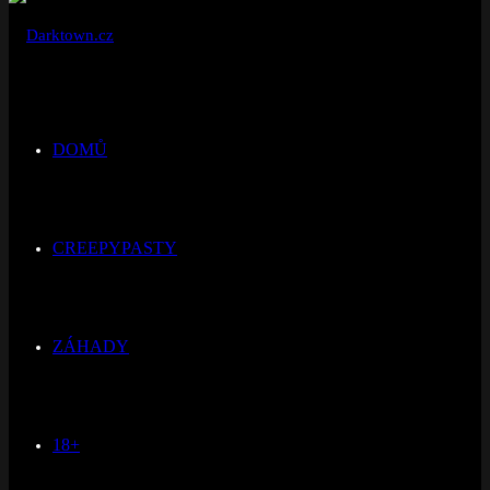
DOMŮ
CREEPYPASTY
ZÁHADY
18+