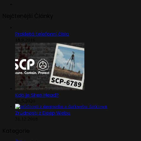
Instagram
Nejčtenější Články
Prokletá telefonní čísla
18.9.2016
Kdo je Siren Head?
26.5.2020
Zrůdnosti z Deep Webu
31.12.2018
Kategorie