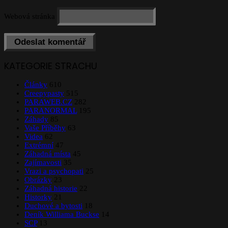
Webová stránka
KATEGORIE STRACHU
Články
610
Creepypasty
515
PARAWEB.CZ
282
PARANORMAL
195
Záhady
85
Vaše Příběhy
63
Videa
62
Extrémní
47
Záhadná místa
45
Zajímavosti
35
Vrazi a psychopati
25
Obrázky
23
Záhadná historie
22
Historky
21
Duchové a bytosti
18
Deník Williama Buckse
14
SCP
13