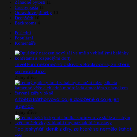
Záhadné bytosti
11
Creepypasta
11
Opravdové příběhy
10
DeepWeb
10
Backrooms
4
Poslední
Populární
Komentáře
Level Fun: nekonečná oslava v Backrooms, ze které
se neodchází
2 dny dříve
Alžběta Báthoryová: co je doložené a co je jen
legenda
4 dny dříve
Ted jeskyňář: deník z díry, ze které se nemělo šahat
dál