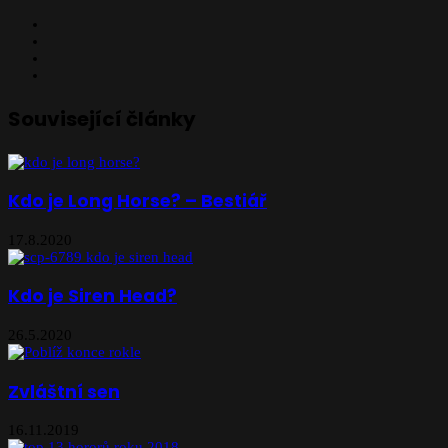
Facebook
X
YouTube
Instagram
Související články
Kdo je Long Horse? – Bestiář
17.8.2020
Kdo je Siren Head?
26.5.2020
Zvláštní sen
16.11.2019