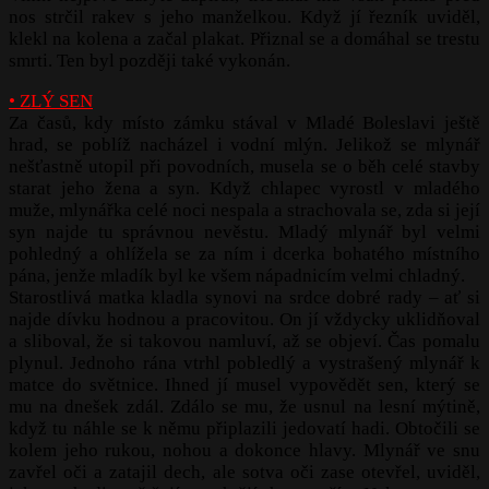
nos strčil rakev s jeho manželkou. Když jí řezník uviděl,
klekl na kolena a začal plakat. Přiznal se a domáhal se trestu
smrti. Ten byl později také vykonán.
• ZLÝ SEN
Za časů, kdy místo zámku stával v Mladé Boleslavi ještě
hrad, se poblíž nacházel i vodní mlýn. Jelikož se mlynář
nešťastně utopil při povodních, musela se o běh celé stavby
starat jeho žena a syn. Když chlapec vyrostl v mladého
muže, mlynářka celé noci nespala a strachovala se, zda si její
syn najde tu správnou nevěstu. Mladý mlynář byl velmi
pohledný a ohlížela se za ním i dcerka bohatého místního
pána, jenže mladík byl ke všem nápadnicím velmi chladný.
Starostlivá matka kladla synovi na srdce dobré rady – ať si
najde dívku hodnou a pracovitou. On jí vždycky uklidňoval
a sliboval, že si takovou namluví, až se objeví. Čas pomalu
plynul. Jednoho rána vtrhl pobledlý a vystrašený mlynář k
matce do světnice. Ihned jí musel vypovědět sen, který se
mu na dnešek zdál. Zdálo se mu, že usnul na lesní mýtině,
když tu náhle se k němu připlazili jedovatí hadi. Obtočili se
kolem jeho rukou, nohou a dokonce hlavy. Mlynář ve snu
zavřel oči a zatajil dech, ale sotva oči zase otevřel, uviděl,