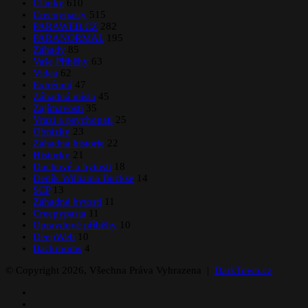
Články
610
Creepypasty
515
PARAWEB.CZ
282
PARANORMAL
195
Záhady
85
Vaše Příběhy
63
Videa
62
Extrémní
47
Záhadná místa
45
Zajímavosti
35
Vrazi a psychopati
25
Obrázky
23
Záhadná historie
22
Historky
21
Duchové a bytosti
18
Deník Williama Buckse
14
SCP
13
Záhadné bytosti
11
Creepypasta
11
Opravdové příběhy
10
DeepWeb
10
Backrooms
4
© Copyright 2026, Všechna Práva Vyhrazena |
DarkTown.cz
Facebook
Instagram