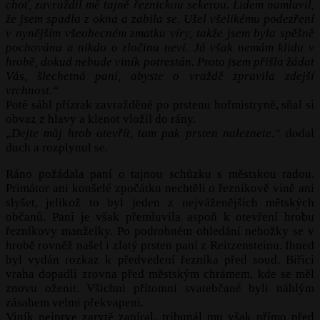
choť, zavraždil mě tajně řeznickou sekerou. Lidem namluvil,
že jsem spadla z okna a zabila se. Ušel všelikému podezření
v nynějším všeobecném zmatku víry, takže jsem byla spěšně
pochována a nikdo o zločinu neví. Já však nemám klidu v
hrobě, dokud nebude viník potrestán. Proto jsem přišla žádat
Vás, šlechetná paní, abyste o vraždě zpravila zdejší
vrchnost.“
Poté sáhl přízrak zavražděné po prstenu hofmistryně, sňal si
obvaz z hlavy a klenot vložil do rány.
„
Dejte můj hrob otevřít, tam pak prsten naleznete.“
dodal
duch a rozplynul se.
Ráno požádala paní o tajnou schůzku s městskou radou.
Primátor ani konšelé zpočátku nechtěli o řezníkově vině ani
slyšet, jelikož to byl jeden z nejváženějších mětských
občanů. Paní je však přemluvila aspoň k otevření hrobu
řezníkovy manželky. Po podrobném ohledání nebožky se v
hrobě rovněž našel i zlatý prsten paní z Reitzensteinu. Ihned
byl vydán rozkaz k předvedení řezníka před soud. Biřici
vraha dopadli zrovna před městským chrámem, kde se měl
znovu oženit. Všichni přítomní svatebčané byli náhlým
zásahem velmi překvapeni.
Viník nejprve zarytě zapíral, tribunál mu však přímo před