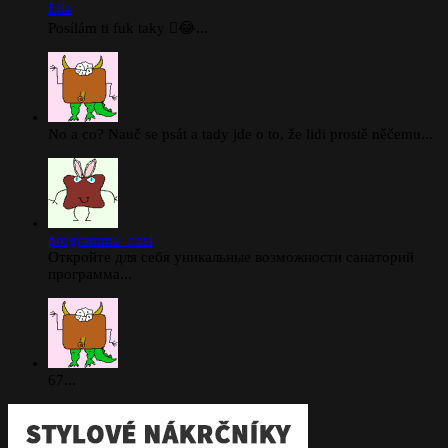
Ella
Posílám ti fuk taky 🫪😂...
No a co? Nauč se psát a tady jde o to, že lidi prostě něčemu...
programma_exsl
Откройте для себя уникальные возможности санаторий
программа...
67...