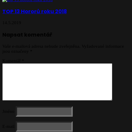
TOP 13 Hororů roku 2018
14.5.2019
Napsat komentář
Vaše e-mailová adresa nebude zveřejněna.
Vyžadované informace
jsou označeny
*
Komentář
*
Jméno
E-mail