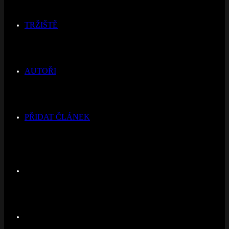
TRŽIŠTĚ
AUTOŘI
PŘIDAT ČLÁNEK
Switch
skin
Hledat