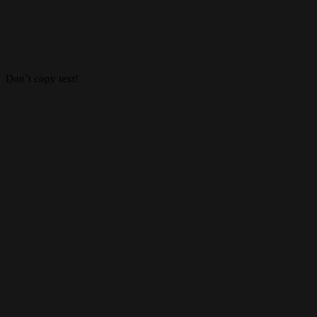
Facebook
X
WhatsApp
Telegram
Back
to
top
button
Don`t copy text!