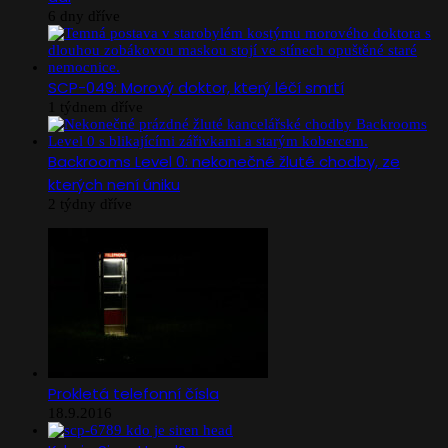
6 dny dříve
SCP-049: Morový doktor, který léčí smrtí
1 týdnem dříve
Backrooms Level 0: nekonečné žluté chodby, ze
kterých není úniku
2 týdny dříve
Prokletá telefonní čísla
18.9.2016