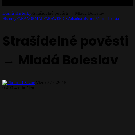
Domů
/
Historky
/
Strašidelné pověsti → Mladá Boleslav
Historky
PARANORMAL
PARAWEB.CZ
Záhadná historie
Záhadná místa
Strašidelné pověsti
→ Mladá Boleslav
Follow
Send
Vizor
5.10.2015
on
an
0
490
4 min čtení
X
email