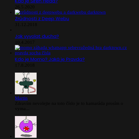
Kdo je Siren Head?
26.5.2020
Zrůdnosti z Deep Webu
31.12.2018
Jak vyvolat ducha?
10.4.2017
Kdo je Momo? Jaká je Pravda?
17.8.2018
Martin
Zdravím nevolejte na toto číslo je to kamaráda prosím o
vyma...