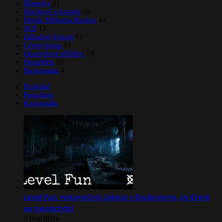
Historky
21
Duchové a bytosti
18
Deník Williama Buckse
14
SCP
13
Záhadné bytosti
11
Creepypasta
11
Opravdové příběhy
10
DeepWeb
10
Backrooms
4
Poslední
Populární
Komentáře
Level Fun: nekonečná oslava v Backrooms, ze které
se neodchází
3 dny dříve