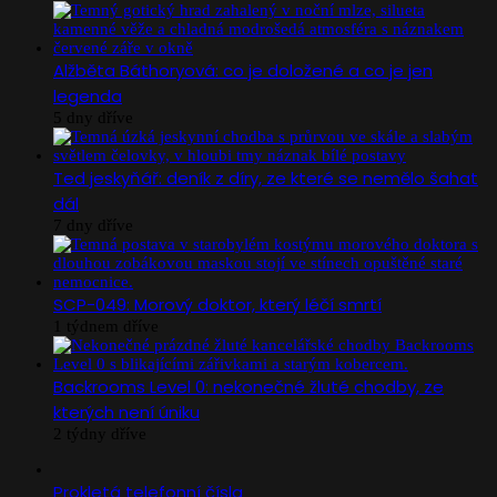
Alžběta Báthoryová: co je doložené a co je jen
legenda
5 dny dříve
Ted jeskyňář: deník z díry, ze které se nemělo šahat
dál
7 dny dříve
SCP-049: Morový doktor, který léčí smrtí
1 týdnem dříve
Backrooms Level 0: nekonečné žluté chodby, ze
kterých není úniku
2 týdny dříve
Prokletá telefonní čísla