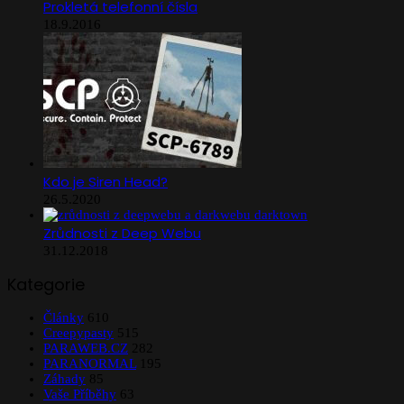
Prokletá telefonní čísla
18.9.2016
Kdo je Siren Head?
26.5.2020
Zrůdnosti z Deep Webu
31.12.2018
Kategorie
Články
610
Creepypasty
515
PARAWEB.CZ
282
PARANORMAL
195
Záhady
85
Vaše Příběhy
63