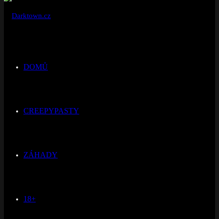
DOMŮ
CREEPYPASTY
ZÁHADY
18+