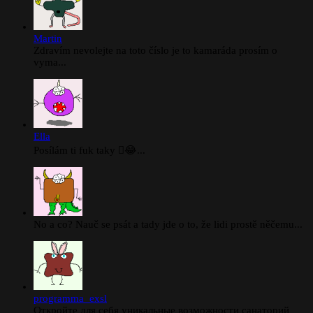
Martin
Zdravím nevolejte na toto číslo je to kamaráda prosím o
vyma...
Ella
Posílám ti fuk taky 🫪😂...
No a co? Nauč se psát a tady jde o to, že lidi prostě něčemu...
programma_exsl
Откройте для себя уникальные возможности санаторий