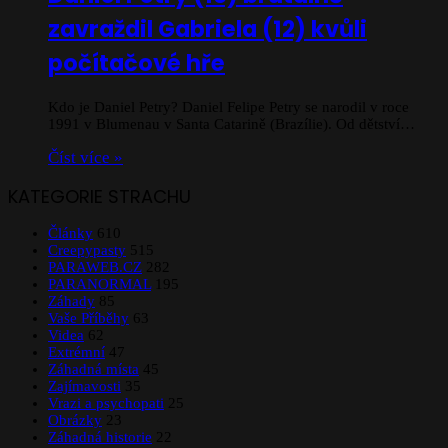
zavraždil Gabriela (12) kvůli
počítačové hře
Kdo je Daniel Petry? Daniel Felipe Petry se narodil v roce
1991 v Blumenau v Santa Catarině (Brazílie). Od dětství…
Číst více »
KATEGORIE STRACHU
Články
610
Creepypasty
515
PARAWEB.CZ
282
PARANORMAL
195
Záhady
85
Vaše Příběhy
63
Videa
62
Extrémní
47
Záhadná místa
45
Zajímavosti
35
Vrazi a psychopati
25
Obrázky
23
Záhadná historie
22