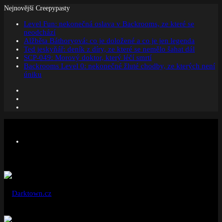
Nejnovější Creepypasty
Level Fun: nekonečná oslava v Backrooms, ze které se
neodchází
Alžběta Báthoryová: co je doložené a co je jen legenda
Ted jeskyňář: deník z díry, ze které se nemělo šahat dál
SCP-049: Morový doktor, který léčí smrtí
Backrooms Level 0: nekonečné žluté chodby, ze kterých není
úniku
Facebook
Instagram
Náhodný
článek
Menu