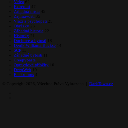
Videa
62
Extrémní
47
Záhadná místa
45
Zajímavosti
35
Vrazi a psychopati
25
Obrázky
23
Záhadná historie
22
Historky
21
Duchové a bytosti
18
Deník Williama Buckse
14
SCP
13
Záhadné bytosti
11
Creepypasta
11
Opravdové příběhy
10
DeepWeb
10
Backrooms
4
© Copyright 2026, Všechna Práva Vyhrazena |
DarkTown.cz
Facebook
Instagram
Back
to
top
button