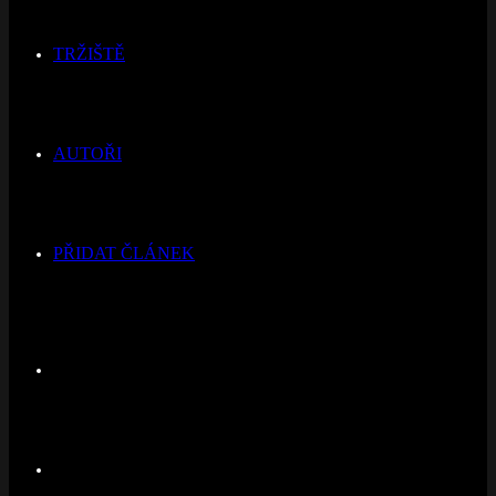
TRŽIŠTĚ
AUTOŘI
PŘIDAT ČLÁNEK
Switch
skin
Hledat