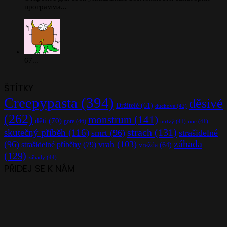
программа...
67...
ŠTÍTKY
Creepypasta
(394)
děsivé
Držitelé
(61)
duchové
(42)
(262)
monstrum
(141)
děti
(70)
gore
(46)
mrtvý
(41)
noc
(41)
strach
(131)
skutečný příběh
(116)
smrt
(96)
strašidelné
záhada
(96)
vrah
(103)
strašidelné příběhy
(79)
vražda
(64)
(129)
záhady
(44)
PŘIDEJ SE K NÁM