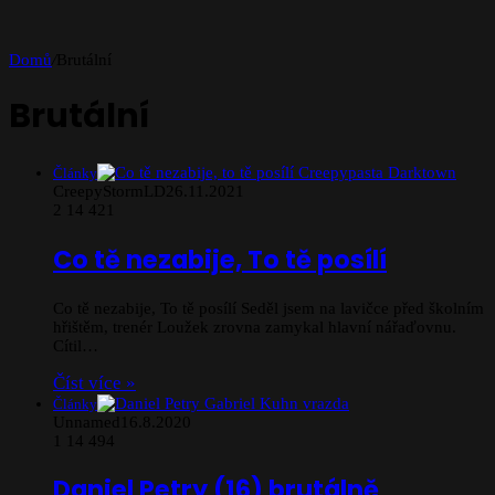
Domů
/
Brutální
Brutální
Články
CreepyStormLD
26.11.2021
2
14 421
Co tě nezabije, To tě posílí
Co tě nezabije, To tě posílí Seděl jsem na lavičce před školním
hřištěm, trenér Loužek zrovna zamykal hlavní nářaďovnu.
Cítil…
Číst více »
Články
Unnamed
16.8.2020
1
14 494
Daniel Petry (16) brutálně