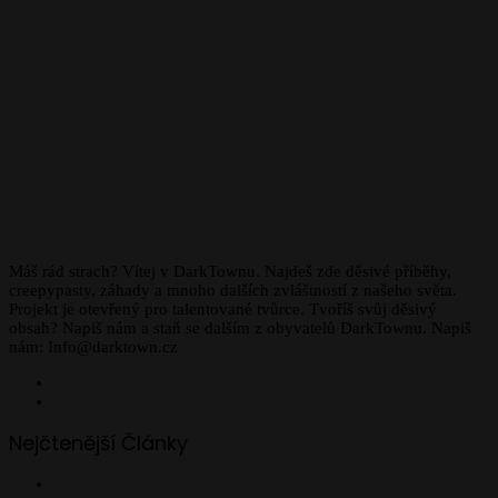
Máš rád strach? Vítej v DarkTownu. Najdeš zde děsivé příběhy,
creepypasty, záhady a mnoho dalších zvláštností z našeho světa.
Projekt je otevřený pro talentované tvůrce. Tvoříš svůj děsivý
obsah? Napiš nám a staň se dalším z obyvatelů DarkTownu. Napiš
nám: Info@darktown.cz
Facebook
Instagram
Nejčtenější Články