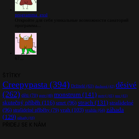
programma_exsl
Откройте для себя уникальные возможности санаторий
программа...
67...
ŠTÍTKY
Creepypasta
(394)
děsivé
Držitelé
(61)
duchové
(42)
(262)
monstrum
(141)
děti
(70)
gore
(46)
mrtvý
(41)
noc
(41)
strach
(131)
skutečný příběh
(116)
smrt
(96)
strašidelné
záhada
(96)
vrah
(103)
strašidelné příběhy
(79)
vražda
(64)
(129)
záhady
(44)
PŘIDEJ SE K NÁM