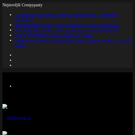
Nejnovější Creepypasty
Level Fun: nekonečná oslava v Backrooms, ze které se
neodchází
Alžběta Báthoryová: co je doložené a co je jen legenda
Ted jeskyňář: deník z díry, ze které se nemělo šahat dál
SCP-049: Morový doktor, který léčí smrtí
Backrooms Level 0: nekonečné žluté chodby, ze kterých není
úniku
Facebook
Instagram
Náhodný
článek
Menu