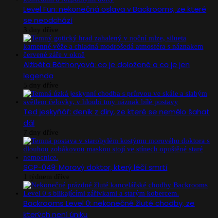
Level Fun: nekonečná oslava v Backrooms, ze které
se neodchází
3 dny dříve
Alžběta Báthoryová: co je doložené a co je jen
legenda
5 dny dříve
Ted jeskyňář: deník z díry, ze které se nemělo šahat
dál
7 dny dříve
SCP-049: Morový doktor, který léčí smrtí
1 týdnem dříve
Backrooms Level 0: nekonečné žluté chodby, ze
kterých není úniku