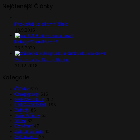
Nejčtenější Články
Prokletá telefonní čísla
18.9.2016
Kdo je Siren Head?
26.5.2020
Zrůdnosti z Deep Webu
31.12.2018
Kategorie
Články
610
Creepypasty
515
PARAWEB.CZ
282
PARANORMAL
195
Záhady
85
Vaše Příběhy
63
Videa
62
Extrémní
47
Záhadná místa
45
Zajímavosti
35