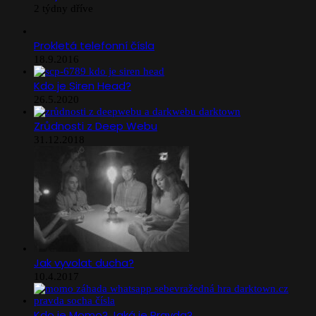
2 týdny dříve
Prokletá telefonní čísla
18.9.2016
Kdo je Siren Head?
26.5.2020
Zrůdnosti z Deep Webu
31.12.2018
Jak vyvolat ducha?
10.4.2017
Kdo je Momo? Jaká je Pravda?