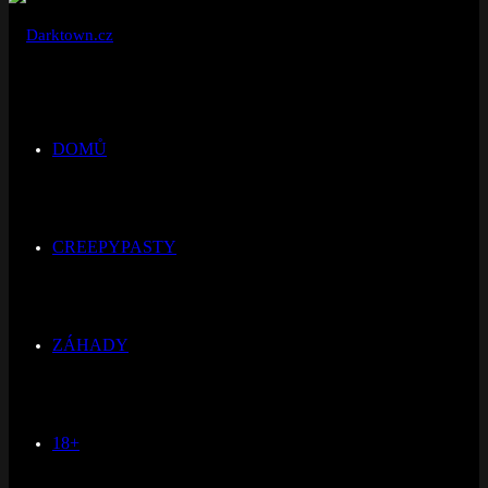
DOMŮ
CREEPYPASTY
ZÁHADY
18+