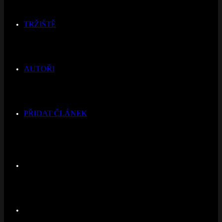
TRŽIŠTĚ
AUTOŘI
PŘIDAT ČLÁNEK
Switch
skin
Hledat