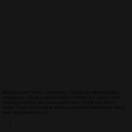
Máš rád strach? Vítej v DarkTownu. Najdeš zde děsivé příběhy,
creepypasty, záhady a mnoho dalších zvláštností z našeho světa.
Projekt je otevřený pro talentované tvůrce. Tvoříš svůj děsivý
obsah? Napiš nám a staň se dalším z obyvatelů DarkTownu. Napiš
nám: Info@darktown.cz
Facebook
Instagram