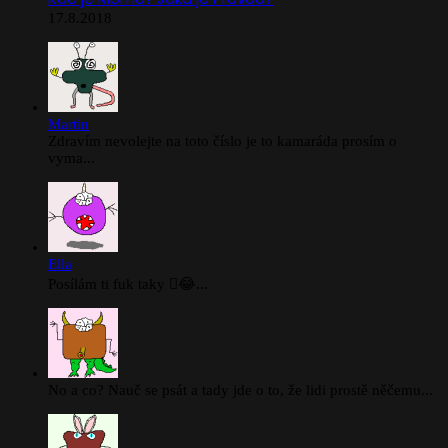
17.8.2018
Martin
Zdravím nevolejte na toto číslo je to kamaráda prosím o
vyma...
Ella
Posílám ti fuk taky 🫪😂...
No a co? Nauč se psát a tady jde o to, že lidi prostě něčemu...