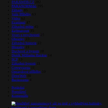
PARAWEB.CZ
282
PARANORMAL
195
Záhady
85
Vaše Příběhy
63
Videa
62
Extrémní
47
Záhadná místa
45
Zajímavosti
35
Vrazi a psychopati
25
Obrázky
23
Záhadná historie
22
Historky
21
Duchové a bytosti
18
Deník Williama Buckse
14
SCP
13
Záhadné bytosti
11
Creepypasta
11
Opravdové příběhy
10
DeepWeb
10
Backrooms
4
Poslední
Populární
Komentáře