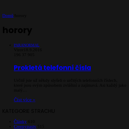
Domů
/
horory
horory
PARANORMAL
Vizor
18.9.2016
196
37 905
Prokletá telefonní čísla
Určitě jste už někdy slyšeli o určitých telefonních číslech,
které jsou svým způsobem zvláštní a zajímavá. Asi každý jako
malý…
Číst více »
KATEGORIE STRACHU
Články
610
Creepypasty
515