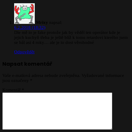
Mrixy
napsal:
6.2.2018 (18:32)
Dle mě to je fake protože jak by věděl ten operátor kde je
jejich kuchyň třeba je ještě blíž k tomu retardovi kterého jsem
se bál asi 4 roky… ale je to dost věrohodné
Odpovědět
Napsat komentář
Vaše e-mailová adresa nebude zveřejněna.
Vyžadované informace
jsou označeny
*
Komentář
*