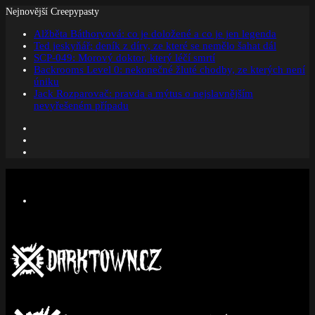
Nejnovější Creepypasty
Alžběta Báthoryová: co je doložené a co je jen legenda
Ted jeskyňář: deník z díry, ze které se nemělo šahat dál
SCP-049: Morový doktor, který léčí smrtí
Backrooms Level 0: nekonečné žluté chodby, ze kterých není
úniku
Jack Rozparovač: pravda a mýtus o nejslavnějším
nevyřešeném případu
Facebook
Instagram
Náhodný
článek
Menu