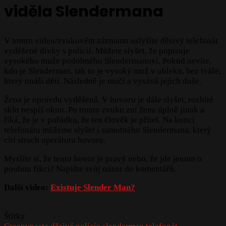
viděla Slendermana
V tomto videu/zvukovém záznamu uslyšíte děsivý telefonát
vyděšené dívky s policií. Můžete slyšet, že popisuje
vysokého muže podobného Slendermanovi. Pokud nevíte,
kdo je Slenderman, tak to je vysoký muž v obleku, bez tváře,
který unáší děti. Následně je mučí a vysává jejich duše.
Žena je opravdu vyděšená. V hovoru je dále slyšet, rozbité
sklo nespíš okno. Po tomto zvuku zní žena úplně jinak a
říká, že je v pořádku, že ten člověk je přítel. Na konci
telefonátu můžeme slyšet i samotného Slendermana, který
cítí strach operátora hovoru.
Myslíte si, že tento hovor je pravý nebo, že jde jenom o
pouhou fikci? Napište svůj názor do komentářů.
Další video:
Existuje Slender Man?
Štítky