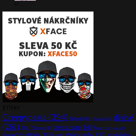
67...
ŠTÍTKY
Creepypasta
(394)
děsivé
Držitelé
(61)
duchové
(42)
(261)
monstrum
(140)
děti
(70)
gore
(46)
mrtvý
(41)
noc
(41)
strach
(130)
skutečný příběh
(116)
smrt
(96)
strašidelné