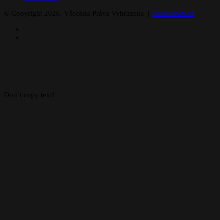
© Copyright 2026, Všechna Práva Vyhrazena |
DarkTown.cz
Facebook
Instagram
Facebook
X
WhatsApp
Telegram
Back
to
top
button
Don`t copy text!