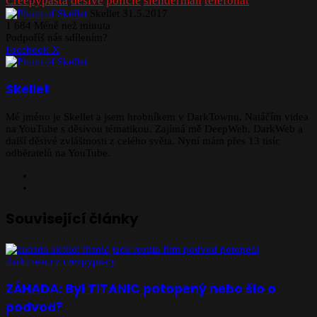
Creepypasta
děsivé
policie
slenderman
telefonát
Send
Skellet
31.5.2017
an
1
684
Méně než minuta
email
Podpoříš nás sdílením?
Tumblr
Pinterest
Reddit
Sdílej
Tisk
Facebook
X
před
Email
Skellet
Mé jméno je Skellet a jsem hrobníkem v DarkTownu. Natáčím videa
na YouTube s děsivou tématikou. Zajímá mě DeepWeb, DarkWeb a
další děsivé zvláštnosti z celého světa. Nyní mám přes 13 tisíc
odběratelů na YouTube.
Facebook
YouTube
Související články
ZÁHADA: Byl TITANIC potopený nebo šlo o
podvod?