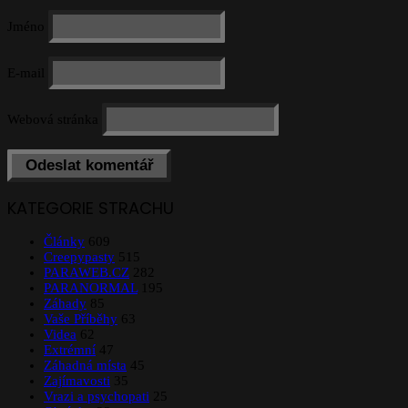
Jméno
E-mail
Webová stránka
KATEGORIE STRACHU
Články
609
Creepypasty
515
PARAWEB.CZ
282
PARANORMAL
195
Záhady
85
Vaše Příběhy
63
Videa
62
Extrémní
47
Záhadná místa
45
Zajímavosti
35
Vrazi a psychopati
25