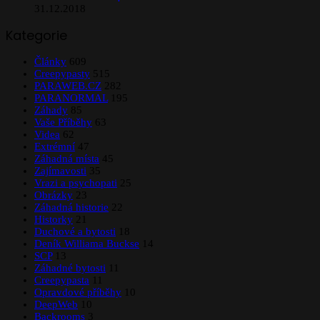
31.12.2018
Kategorie
Články
609
Creepypasty
515
PARAWEB.CZ
282
PARANORMAL
195
Záhady
85
Vaše Příběhy
63
Videa
62
Extrémní
47
Záhadná místa
45
Zajímavosti
35
Vrazi a psychopati
25
Obrázky
23
Záhadná historie
22
Historky
21
Duchové a bytosti
18
Deník Williama Buckse
14
SCP
13
Záhadné bytosti
11
Creepypasta
11
Opravdové příběhy
10
DeepWeb
10
Backrooms
3