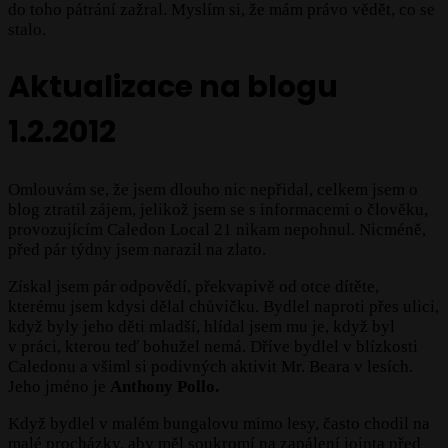
do toho pátrání zažral. Myslím si, že mám právo vědět, co se
stalo.
Aktualizace na blogu
1.2.2012
Omlouvám se, že jsem dlouho nic nepřidal, celkem jsem o
blog ztratil zájem, jelikož jsem se s informacemi o člověku,
provozujícím Caledon Local 21 nikam nepohnul. Nicméně,
před pár týdny jsem narazil na zlato.
Získal jsem pár odpovědí, překvapivě od otce dítěte,
kterému jsem kdysi dělal chůvičku. Bydlel naproti přes ulici,
když byly jeho děti mladší, hlídal jsem mu je, když byl
v práci, kterou teď bohužel nemá. Dříve bydlel v blízkosti
Caledonu a všiml si podivných aktivit Mr. Beara v lesích.
Jeho jméno je
Anthony Pollo.
Když bydlel v malém bungalovu mimo lesy, často chodil na
malé procházky, aby měl soukromí na zapálení jointa před