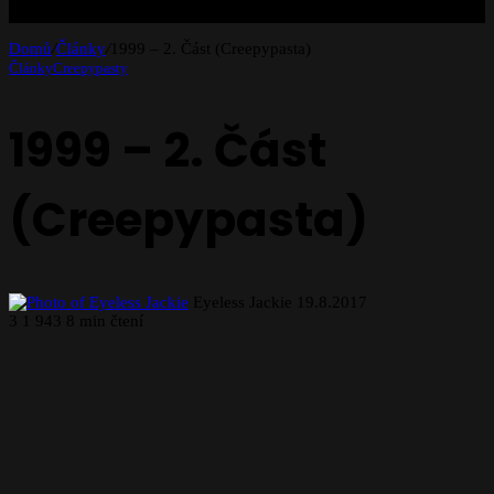
Domů
/
Články
/
1999 – 2. Část (Creepypasta)
Články
Creepypasty
1999 – 2. Část
(Creepypasta)
Send
Eyeless Jackie
19.8.2017
an
3
1 943
8 min čtení
email