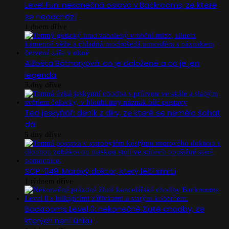
Level Fun: nekonečná oslava v Backrooms, ze které
se neodchází
1 dnem dříve
Alžběta Báthoryová: co je doložené a co je jen
legenda
3 dny dříve
Ted jeskyňář: deník z díry, ze které se nemělo šahat
dál
5 dny dříve
SCP-049: Morový doktor, který léčí smrtí
1 týdnem dříve
Backrooms Level 0: nekonečné žluté chodby, ze
kterých není úniku