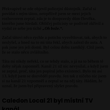
Překvapivě se zde objevil policejní důstojník. Začal si
povídat s mým tátou, netrpělivě jsem se mezi jejich
rozhovorem zeptal, zda je to doopravdy dům člověka,
kterého jsme hledali. Obličej policisty se podivně zkřivil a
vydal ze sebe jen tiché
„Oh bože.“.
Začal tátovi něco rychle a potichu vysvětlovat, tak, abych to
neslyšel, a hned na to mi táta řekl, abych zalezl do auta. A
pak jsme jen jeli domů. Byl celou dobu zamlklý. Cítil jsem,
že se stalo něco zvláštního.
Táta mi nikdy neřekl, co se tehdy stalo, a já na to během té
doby nějak zapomněl. Kanál 21 už nic nevysílal, a když jsem
se zeptal, proč, táta jen popíral jeho existenci. Bylo mi asi
13, když jsem se dozvěděl pravdu. Jen tak z ničeho nic jsem
si na kanál 21 vzpomněl a zeptal se na něj táty. Hádám, že
uznal, že jsem byl připravený slyšet pravdu.
Caledon Local 21 byl místní TV
kanál