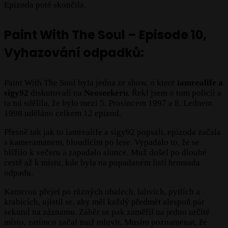
Epizoda poté skončila.
Paint With The Soul – Episode 10,
Vyhazování odpadků
:
Paint With The Soul byla jedna ze show, o které
iamrealife a
sigy92
diskutovali na
Neoseekeru
. Řekl jsem o tom policii a
ta mi sdělila, že bylo mezi 5. Prosincem 1997 a 8. Lednem
1998 uděláno celkem 12 epizod.
Přesně tak jak to iamrealife a sigy92 popsali, epizoda začala
s kameramanem, bloudícím po lese. Vypadalo to, že se
blížilo k večeru a zapadalo slunce. Muž došel po dlouhé
cestě až k místu, kde byla na popadaném listí hromada
odpadu.
Kamerou přejel po různých obalech, lahvích, pytlích a
krabicích, ujistil se, aby měl každý předmět alespoň pár
sekund na záznamu. Záběr se pak zaměřil na jedno určité
místo, zatímco začal muž mluvit. Musím poznamenat, že