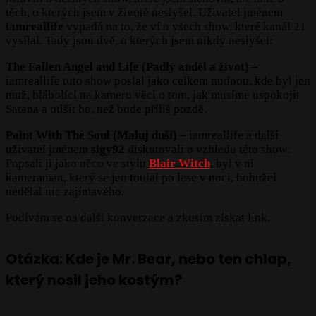
těch, o kterých jsem v životě neslyšel. Uživatel jménem
iamreallife
vypadá na to, že ví o všech show, které kanál 21
vysílal. Tady jsou dvě, o kterých jsem nikdy neslyšel:
The Fallen Angel and Life (Padlý anděl a život)
–
iamreallife tuto show poslal jako celkem nudnou, kde byl jen
muž, blábolící na kameru věci o tom, jak musíme uspokojit
Satana a utišit ho, než bude příliš pozdě.
Paint With The Soul (Maluj duší)
– iamreallife a další
uživatel jménem
sigy92
diskutovali o vzhledu této show.
Popsali ji jako něco ve stylu
Blair Witch
, byl v ní
kameraman, který se jen toulal po lese v noci, bohužel
nedělal nic zajímavého.
Podívám se na další konverzace a zkusím získat link.
Otázka: Kde je Mr. Bear, nebo ten chlap,
který nosil jeho kostým?