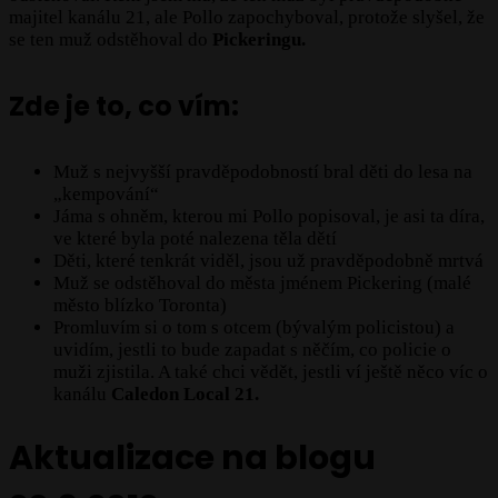
majitel kanálu 21, ale Pollo zapochyboval, protože slyšel, že
se ten muž odstěhoval do
Pickeringu.
Zde je to, co vím:
Muž s nejvyšší pravděpodobností bral děti do lesa na
„kempování“
Jáma s ohněm, kterou mi Pollo popisoval, je asi ta díra,
ve které byla poté nalezena těla dětí
Děti, které tenkrát viděl, jsou už pravděpodobně mrtvá
Muž se odstěhoval do města jménem Pickering (malé
město blízko Toronta)
Promluvím si o tom s otcem (bývalým policistou) a
uvidím, jestli to bude zapadat s něčím, co policie o
muži zjistila. A také chci vědět, jestli ví ještě něco víc o
kanálu
Caledon Local 21.
Aktualizace na blogu