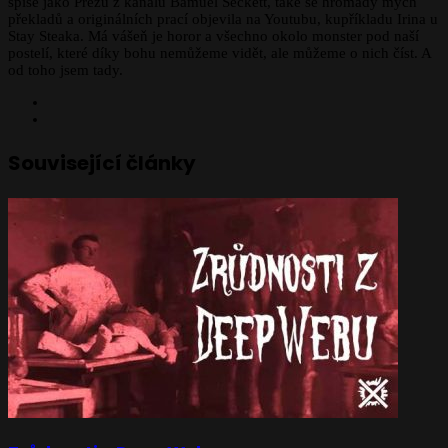
spíše jako Prézu z kanálu Bamuel Seckett, také se hromady mých
překladů a originálních prací objevila na Youtubu, kupříkladu Irina u
Stay Steaka. Má vášeň je horor a všechno okolo monster pod naší
postelí, které díky bohu nemůžeme vidět, ale můžeme o nich číst. A
od toho jsem tady.
Website
Facebook
Související články