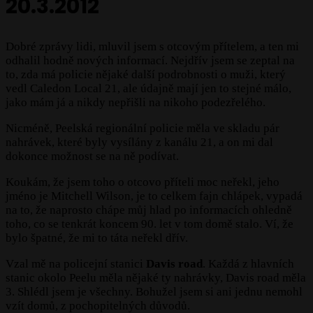
20.3.2012
Dobré zprávy lidi, mluvil jsem s otcovým přítelem, a ten mi
odhalil hodně nových informací. Nejdřív jsem se zeptal na
to, zda má policie nějaké další podrobnosti o muži, který
vedl Caledon Local 21, ale údajně mají jen to stejné málo,
jako mám já a nikdy nepřišli na nikoho podezřelého.
Nicméně, Peelská regionální policie měla ve skladu pár
nahrávek, které byly vysílány z kanálu 21, a on mi dal
dokonce možnost se na ně podívat.
Koukám, že jsem toho o otcovo příteli moc neřekl, jeho
jméno je Mitchell Wilson, je to celkem fajn chlápek, vypadá
na to, že naprosto chápe můj hlad po informacích ohledně
toho, co se tenkrát koncem 90. let v tom domě stalo. Ví, že
bylo špatné, že mi to táta neřekl dřív.
Vzal mě na policejní stanici
Davis road
. Každá z hlavních
stanic okolo Peelu měla nějaké ty nahrávky, Davis road měla
3. Shlédl jsem je všechny. Bohužel jsem si ani jednu nemohl
vzít domů, z pochopitelných důvodů.