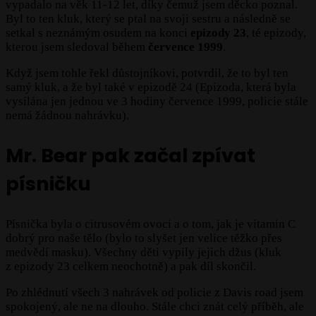
vypadalo na věk 11-12 let, díky čemuž jsem děcko poznal.
Byl to ten kluk, který se ptal na svoji sestru a následně se
setkal s neznámým osudem na konci
epizody 23
, té epizody,
kterou jsem sledoval během
července 1999
.
Když jsem tohle řekl důstojníkovi, potvrdil, že to byl ten
samý kluk, a že byl také v epizodě 24 (Epizoda, která byla
vysílána jen jednou ve 3 hodiny července 1999, policie stále
nemá žádnou nahrávku).
Mr. Bear pak začal zpívat
písničku
Písnička byla o citrusovém ovoci a o tom, jak je vitamin C
dobrý pro naše tělo (bylo to slyšet jen velice těžko přes
medvědí masku). Všechny děti vypily jejich džus (kluk
z epizody 23 celkem neochotně) a pak díl skončil.
Po zhlédnutí všech 3 nahrávek od policie z Davis road jsem
spokojený, ale ne na dlouho. Stále chci znát celý příběh, ale