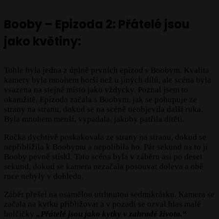
Booby – Epizoda 2: Přátelé jsou
jako květiny
:
Tohle byla jedna z úplně prvních epizod s Boobym. Kvalita
kamery byla mnohem horší než u jiných dílů, ale scéna byla
vsazena na stejné místo jako vždycky. Poznal jsem to
okamžitě. Epizoda začala s Boobym, jak se pohupuje ze
strany na stranu, dokud se na scéně neobjevila další ruka.
Byla mnohem menší, vypadala, jakoby patřila dítěti.
Ručka dychtivě poskakovala ze strany na stranu, dokud se
nepřiblížila k Boobymu a nepolíbila ho. Pár sekund na to ji
Booby pevně stiskl. Tato scéna byla v záběru asi po deset
sekund, dokud se kamera nezačala posouvat doleva a obě
ruce nebyly v dohledu.
Záběr přešel na osamělou utrhnutou sedmikrásku. Kamera se
začala na kytku přibližovat a v pozadí se ozval hlas malé
holčičky
„Přátelé jsou jako kytky v zahradě života.“