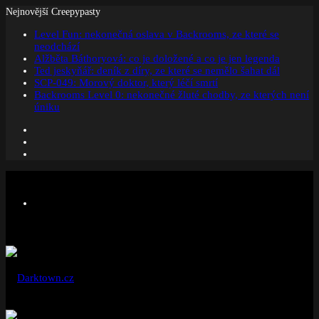
Nejnovější Creepypasty
Level Fun: nekonečná oslava v Backrooms, ze které se
neodchází
Alžběta Báthoryová: co je doložené a co je jen legenda
Ted jeskyňář: deník z díry, ze které se nemělo šahat dál
SCP-049: Morový doktor, který léčí smrtí
Backrooms Level 0: nekonečné žluté chodby, ze kterých není
úniku
Facebook
Instagram
Náhodný
článek
Menu