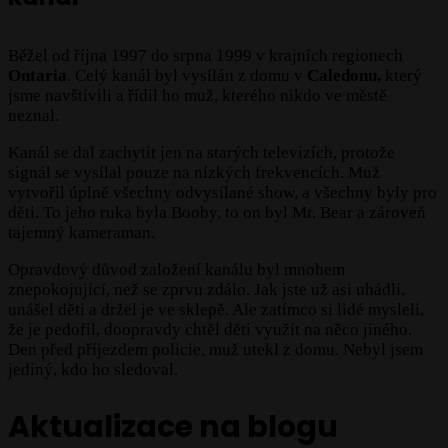
Běžel od října 1997 do srpna 1999 v krajních regionech
Ontaria
. Celý kanál byl vysílán z domu v
Caledonu,
který
jsme navštívili a řídil ho muž, kterého nikdo ve městě
neznal.
Kanál se dal zachytit jen na starých televizích, protože
signál se vysílal pouze na nízkých frekvencích. Muž
vytvořil úplně všechny odvysílané show, a všechny byly pro
děti. To jeho ruka byla Booby, to on byl Mr. Bear a zároveň
tajemný kameraman.
Opravdový důvod založení kanálu byl mnohem
znepokojující, než se zprvu zdálo. Jak jste už asi uhádli,
unášel děti a držel je ve sklepě. Ale zatímco si lidé mysleli,
že je pedofil, doopravdy chtěl děti využít na něco jiného.
Den před příjezdem policie, muž utekl z domu. Nebyl jsem
jediný, kdo ho sledoval.
Aktualizace na blogu