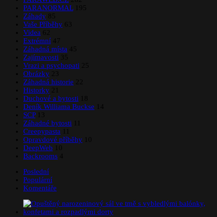
PARANORMAL
195
Záhady
85
Vaše Příběhy
63
Videa
62
Extrémní
47
Záhadná místa
45
Zajímavosti
35
Vrazi a psychopati
25
Obrázky
23
Záhadná historie
22
Historky
21
Duchové a bytosti
18
Deník Williama Buckse
14
SCP
13
Záhadné bytosti
11
Creepypasta
11
Opravdové příběhy
10
DeepWeb
10
Backrooms
4
Poslední
Populární
Komentáře