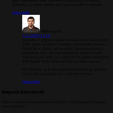
bída. Překladatel musí výborně ovládat jazyk, do něhož
překládá, a v tomto ohledu máš opravdu ještě co dohánět.
Odpovědět
Vizor
napsal:
7.11.2020 (17:21)
Zdravím. V přípravě máme původní verzi Creepypasty
1999. Jsme zároveň v kontaktu s původním autorem.
Pokud by si chtěla, tak se můžeš zapojit a pomoci s
překladem. Ano vše není ideální ale autoři se snaží.
Zároveň nová verze je v přípravě a k jejímu dokončení
ještě hodně chybí. Budeme rádi za každou pomoc.
PS: Nadávat, že je něco špatně umí každý ale přiložit
ruku k dílu a pomáhat už se nikomu nechce.
Odpovědět
Napsat komentář
Vaše e-mailová adresa nebude zveřejněna.
Vyžadované informace
jsou označeny
*