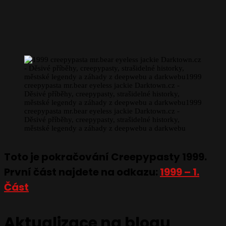
Toto je pokračování Creepypasty 1999.
První část najdete na odkazu:
1999 – 1.
Část
Aktualizace na blogu