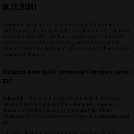
9.11.2011
Omlouvám se za to, že jsem neodpovídal tak dlouho na
žádné otázky, dlouho jsem nebyl na svém e-mailu. Nicméně,
nechte mě vám sdělit všechno, co zatím vím. V říjnu jsem
navštívil dům, ve kterém záhadný muž bydlel, nyní zde
provozují dvě ženy denní péči. Jak ironické. Teď se vrátíme
k vašim otázkám:
Otázka: Kdo další sledoval Caledon Local
21?
Odpověď:
Vím, že jich určitě několik dalších sledovalo,
zahrnujíc děcka, která skončila v domu Mr. Beara. Po
nějakém to hledání na Google jsem našel pár lidí na
Neoseeker fórech, kde diskutovali show na
Caledonu Local
21
.
Mluvili o dětských show, které jsem sledoval, ale také o