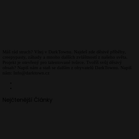
Máš rád strach? Vítej v DarkTownu. Najdeš zde děsivé příběhy,
creepypasty, záhady a mnoho dalších zvláštností z našeho světa.
Projekt je otevřený pro talentované tvůrce. Tvoříš svůj děsivý
obsah? Napiš nám a staň se dalším z obyvatelů DarkTownu. Napiš
nám: Info@darktown.cz
Facebook
Instagram
Nejčtenější Články