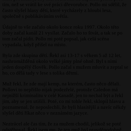
tím, než se vrátil ke své práci dřevorubce. Pollo mi sdělil, že
často slyšel hlasy dětí, které vycházely z hloubi lesa,
společně s poblikáváním světla.
Údajně to vše začalo okolo konce roku 1997. Okolo této
doby začal kanál 21 vysílat. Začalo ho to štvát, a tak se po
tom začal pídit. Pollo mi poté popsal, jak celá scéna
vypadala, když přišel na místo.
Byla zde skupina dětí. Řekl asi 13-17 s věkem 5 až 12 let,
nashromážděná okolo velké jámy plné ohně. Byl s nimi
jeden dospělý člověk. Pollo začal s mužem mluvit a zeptal se
ho, co dělá tady v lese s tolika dětmi.
Muž řekl, že zde mají kemp, na kterém, často něco dělali.
Pollovi to nepřišlo nijak podezřelé, protože Caledon má
nejnižší kriminalitu v celé Kanadě, jen to nechal být a řekl
jim, aby se jen utišili. Poté, co mi tohle řekl, sklopil hlavu a
poznamenal, že neposlechli, že byli hlasitější a navíc někdy
slyšel děti říkat něco v neznámém jazyce.
Neztrácel ale čas tím, že za mužem chodil, jelikož se poté
odstěhoval. Řekl jsem mu, že ten muž byl pravděpodobně