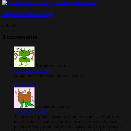
Klepání / Knocking
8.9.2018
3 Comments
Anonym
napsal:
31.12.2019 (17:48)
Ahoj, budeš překládat i pokračování?
Odpovědět
Překladatel
napsal:
7.11.2020 (12:31)
Tak příšerný překlad jsem už dlouho neviděla, vždyť se to
téměř nedá číst, zní to nepřirozeně a nečesky, o chybách
nemluvě. Četla jsem i nějaké tvé další pokusy a je to stejná