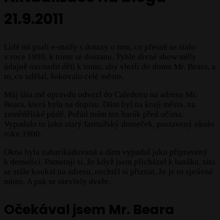
21.9.2011
Lidé mi psali e-maily s dotazy o tom, co přesně se stalo
v roce 1999, k tomu se dostanu. Tyhle divné show měly
údajně navnadit děti k tomu, aby vlezli do domu Mr. Beara, a
to, co udělal, šokovalo celé město.
Můj táta mě opravdu odvezl do Caledonu na adresu Mr.
Beara, která byla na dopisu. Dům byl na kraji města, na
zemědělské půdě. Pořád mám ten barák před očima.
Vypadalo to jako starý farmářský domeček, postavený okolo
roku 1900.
Okna byla zabarikádovaná a dům vypadal jako připravený
k demolici. Pamatuji si, že když jsem přicházel k baráku, táta
se stále koukal na adresu, nechtěl si přiznat, že je to správné
místo. A pak se otevřely dveře.
Očekával jsem Mr. Beara