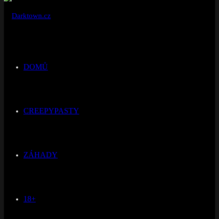
DOMŮ
CREEPYPASTY
ZÁHADY
18+