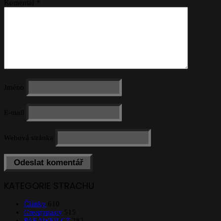
Komentář
*
Jméno
E-mail
Webová stránka
KATEGORIE STRACHU
Články
610
Creepypasty
515
PARAWEB.CZ
282