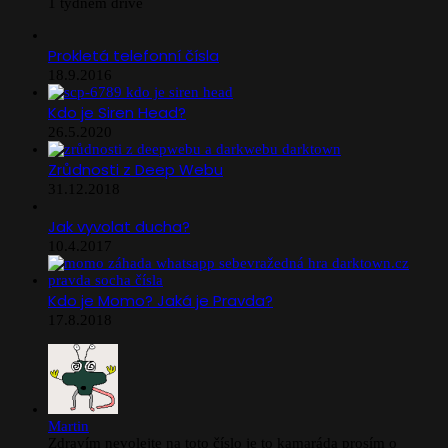
1 týdnem dříve
Prokletá telefonní čísla
18.9.2016
Kdo je Siren Head?
26.5.2020
Zrůdnosti z Deep Webu
31.12.2018
Jak vyvolat ducha?
10.4.2017
Kdo je Momo? Jaká je Pravda?
17.8.2018
Martin
Zdravím nevolejte na toto číslo je to kamaráda prosím o