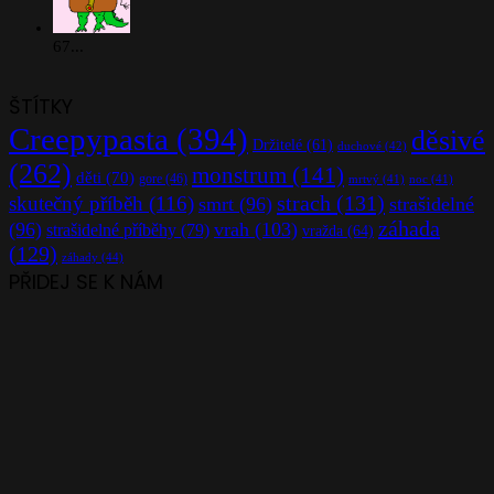
67...
ŠTÍTKY
Creepypasta
(394)
děsivé
Držitelé
(61)
duchové
(42)
(262)
monstrum
(141)
děti
(70)
gore
(46)
mrtvý
(41)
noc
(41)
strach
(131)
skutečný příběh
(116)
smrt
(96)
strašidelné
záhada
(96)
vrah
(103)
strašidelné příběhy
(79)
vražda
(64)
(129)
záhady
(44)
PŘIDEJ SE K NÁM