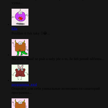
vyma...
Ella
Posílám ti fuk taky 🫪😂...
No a co? Nauč se psát a tady jde o to, že lidi prostě něčemu...
programma_exsl
Откройте для себя уникальные возможности санаторий
программа...