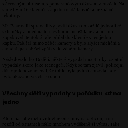
s červeným ubrusem, s pomerančovým džusem v rukách. Na
stole bylo 16 skleniček a jedna malá lahvička neznámé
tekutiny.
Mr. Bear nalil spravedlivý podíl džusu do každé jednotlivé
skleničky a hned na to otevřením menší lahev a postup
zopakoval, tentokrát ale přidal do skleniček jen jednu
kapku. Pak šel mimo záběr kamery a bylo slyšet míchání a
cinkání, pak přešel zpátky do záběru kamery.
Následovalo ho 16 dětí, některé vypadaly na 4 roky, ostatní
vypadaly skoro jako teenageři. Když se tam zjevil, policejní
důstojník poznamenal, že tohle byla jediná epizoda, kde
bylo ukázáno všech 16 obětí.
Všechny děti vypadaly v pořádku, až na
jedno
Které na sobě mělo viditelné odřeniny na obličeji, a na
rozdíl od ostatních mělo mnohem vyděšenější výraz. Také