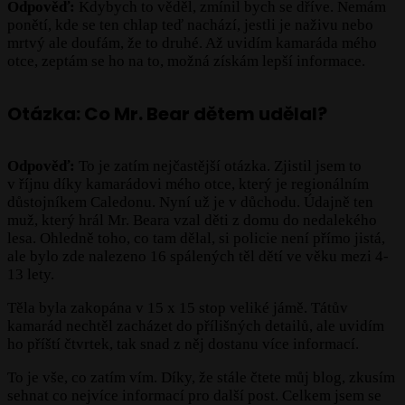
Odpověď:
Kdybych to věděl, zmínil bych se dříve. Nemám
ponětí, kde se ten chlap teď nachází, jestli je naživu nebo
mrtvý ale doufám, že to druhé. Až uvidím kamaráda mého
otce, zeptám se ho na to, možná získám lepší informace.
Otázka: Co Mr. Bear dětem udělal?
Odpověď:
To je zatím nejčastější otázka. Zjistil jsem to
v říjnu díky kamarádovi mého otce, který je regionálním
důstojníkem Caledonu. Nyní už je v důchodu. Údajně ten
muž, který hrál Mr. Beara vzal děti z domu do nedalekého
lesa. Ohledně toho, co tam dělal, si policie není přímo jistá,
ale bylo zde nalezeno 16 spálených těl dětí ve věku mezi 4-
13 lety.
Těla byla zakopána v 15 x 15 stop veliké jámě. Tátův
kamarád nechtěl zacházet do přílišných detailů, ale uvidím
ho příští čtvrtek, tak snad z něj dostanu více informací.
To je vše, co zatím vím. Díky, že stále čtete můj blog, zkusím
sehnat co nejvíce informací pro další post. Celkem jsem se