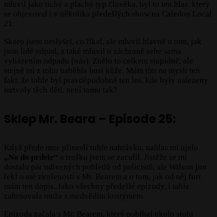
mluvil jako tichý a plachý typ člověka, byl to ten hlas, který
se objevoval i v několika předešlých show na Caledon Local
21.
Skoro jsem neslyšel, co říkal, ale mluvil hlavně o tom, jak
jsou lidé odpad, a také mluvil o záchraně sebe sama
vyházením odpadu (nás). Znělo to celkem stupidně, ale
stejně mi z toho naběhla husí kůže. Mám tím na mysli ten
fakt, že tohle byl pravděpodobně ten les, kde byly nalezeny
mrtvoly těch dětí, není tomu tak?
Sklep Mr. Beara – Episode 25
:
Když přede mne přinesli tuhle nahrávku, nahlas mi ujelo
„No do prdele“
a trošku jsem se zaculil. Jistěže se mi
dostalo pár udivených pohledů od policistů, ale Wilson jim
řekl o mé zkušenosti s Mr. Bearem a o tom, jak od něj furt
mám ten dopis. Jako všechny předešlé epizody, i tahle
zahrnovala muže s medvědím kostýmem.
Epizoda začala s Mr. Bearem, který pobíhal okolo stolu