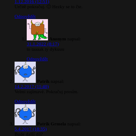
1.12.2016 (12:51)
Určitě pokračuj. 🙂 Hezky se to čte.
Odpovědět
Anonym
napsal:
31.1.2022 (8:17)
to taaaak ty dykuuu
Odpovědět
Patrik
napsal:
14.2.2017 (11:40)
Velmi zajímavé. Pokračuj prosím.
Odpovědět
Patrik Grmela
napsal:
5.4.2017 (18:35)
Bude další díl?