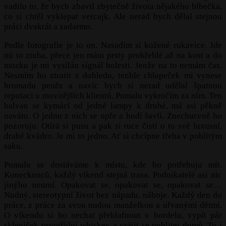
vadilo to, že bych zbavil zbytečně života nějakého blbečka,
co si chtěl vyklepat vercajk. Ale nerad bych dělal stejnou
práci dvakrát a zadarmo.
Podle fotografie je to on. Nasadím si kožené rukavice. Jde
mi to ztuha, přece jen mám prsty prokřehlé až na kost a do
mozku je mi vysílán signál bolesti. Jenže na to nemám čas.
Nesmím ho ztratit z dohledu, tenhle chlapeček mi vynese
hromadu peněz a navíc bych si nerad udělal špatnou
reputaci u movitějších klientů. Pomalu vykročím za ním. Ten
balvan se kymácí od jedné lampy k druhé, má asi pěkně
naváto. O jednu z nich se opře a hodí šavli. Znechuceně ho
pozoruju. Otírá si pusu a pak si ruce čistí o to své luxusní,
drahé kvádro. Je mi to jedno. Ať si chcípne třeba v poblitým
saku.
Pomalu se dostáváme k místu, kde ho potřebuju mít.
Koneckonců, každý víkend stejná trasa. Podnikatelé asi nic
jinýho neumí. Opakovat se, opakovat se, opakovat se…
Nudný, stereotypní život bez nápadu, náboje. Každý den do
práce, z práce za svou nudou manželkou a uřvanými dětmi.
O víkendu si ho nechat přeblafnout v bordelu, vypít pár
skleniček prvotřídní whiskey a vrátit se poblitej domů. To i