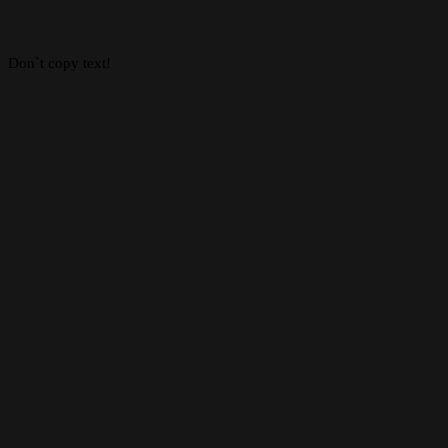
top
button
Don`t copy text!