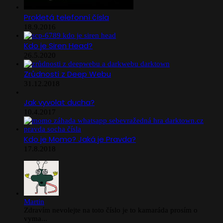
Prokletá telefonní čísla
18.9.2016
Kdo je Siren Head?
26.5.2020
Zrůdnosti z Deep Webu
31.12.2018
Jak vyvolat ducha?
10.4.2017
Kdo je Momo? Jaká je Pravda?
17.8.2018
Martin
Zdravím nevolejte na toto číslo je to kamaráda prosím o
vyma...