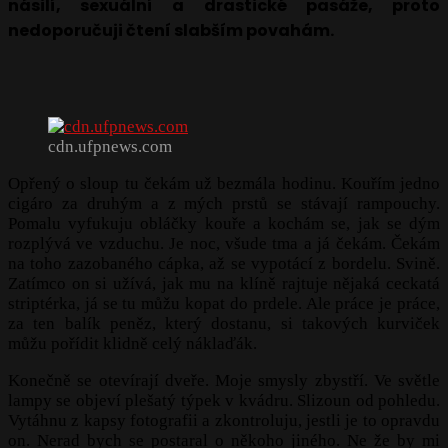
násilí, sexuální a drastické pasáže, proto
nedoporučuji čtení slabším povahám.
cdn.ufpnews.com
Opřený o sloup tu čekám už bezmála hodinu. Kouřím jedno
cigáro za druhým a z mých prstů se stávají rampouchy.
Pomalu vyfukuju obláčky kouře a kochám se, jak se dým
rozplývá ve vzduchu. Je noc, všude tma a já čekám. Čekám
na toho zazobaného cápka, až se vypotácí z bordelu. Svině.
Zatímco on si užívá, jak mu na klíně rajtuje nějaká ceckatá
striptérka, já se tu můžu kopat do prdele. Ale práce je práce,
za ten balík peněz, který dostanu, si takových kurviček
můžu pořídit klidně celý náklaďák.
Konečně se otevírají dveře. Moje smysly zbystří. Ve světle
lampy se objeví plešatý týpek v kvádru. Slizoun od pohledu.
Vytáhnu z kapsy fotografii a zkontroluju, jestli je to opravdu
on. Nerad bych se postaral o někoho jiného. Ne že by mi