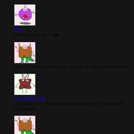
Ella
Posílám ti fuk taky 🫪😂...
No a co? Nauč se psát a tady jde o to, že lidi prostě něčemu...
programma_exsl
Откройте для себя уникальные возможности санаторий
программа...