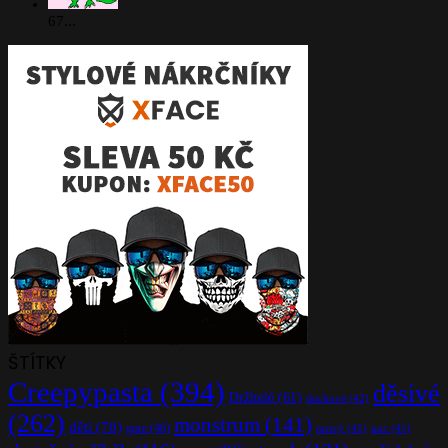
67...
ŠTÍTKY
Creepypasta
(394)
děsivé
Držitelé
(61)
duchové
(42)
(262)
monstrum
(141)
děti
(70)
gore
(46)
mrtvý
(41)
noc
(41)