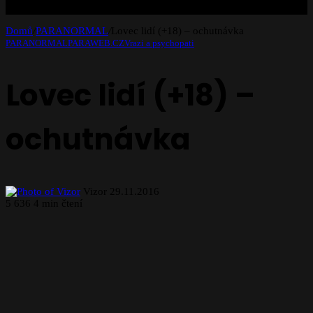
Domů
/
PARANORMAL
/
Lovec lidí (+18) – ochutnávka
PARANORMAL
PARAWEB.CZ
Vrazi a psychopati
Lovec lidí (+18) –
ochutnávka
Follow
Send
Vizor
29.11.2016
on
an
5
636
4 min čtení
X
email