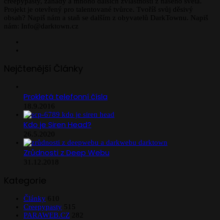
creepypasty, záhady a mnoho dalších zvláštností z našeho světa.
Projekt je otevřený pro talentované tvůrce. Tvoříš svůj děsivý
obsah? Napiš nám a staň se dalším z obyvatelů DarkTownu. Napiš
nám: Info@darktown.cz
Facebook
Instagram
Nejčtenější Články
Prokletá telefonní čísla
18.9.2016
Kdo je Siren Head?
26.5.2020
Zrůdnosti z Deep Webu
31.12.2018
Kategorie
Články
610
Creepypasty
515
PARAWEB.CZ
282