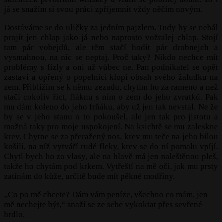
já se snažím si svou práci zpříjemnit vždy něčím novým.
Dostáváme se do uličky za jedním pajzlem. Tudy by se nebál
projít jen chlap jako já nebo naprosto vožralej chlap. Stojí
tam pár vobejdů, ale těm stačí hodit pár drobnejch a
vysmahnou, na nic se neptaj. Proč taky? Nikdo nechce mít
problémy s fízly a oni už vůbec ne. Pan podnikatel se opět
zastaví a opřený o popelnici klopí obsah svého žaludku na
zem. Přiblížím se k němu zezadu, chytím ho za rameno a než
stačí cokoliv říct, fláknu s ním o zem do jeho zvratků. Pak
mu dám koleno do jeho frňáku, aby už jen tak nevstal. Ne že
by se v jeho stanu o to pokoušel, ale jen tak pro jistotu a
možná taky pro moje uspokojení. Na ksichtě se mu zaleskne
krev. Chytne se za přeražený nos, krev mu teče na jeho bílou
košili, na níž vytváří rudé fleky, krev se do ní pomalu vpíjí.
Chytl bych ho za vlasy, ale na hlavě má jen naleštěnou pleš,
takže ho chytám pod krkem. Vytřeští na mě oči, jak mu prsty
zatínám do kůže, určitě bude mít pěkné modřiny.
„Co po mě chcete? Dám vám peníze, všechno co mám, jen
mě nechejte být,“ snaží se ze sebe vykoktat přes sevřené
hrdlo.