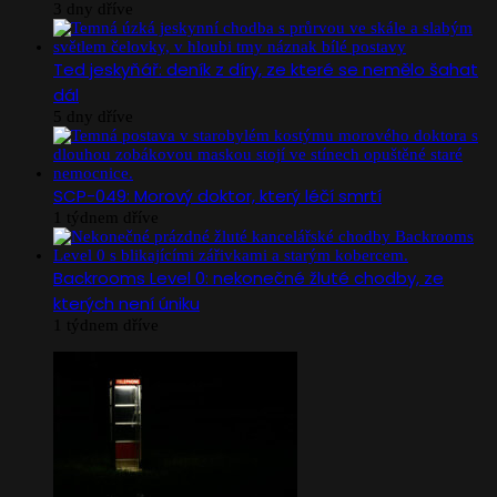
3 dny dříve
Ted jeskyňář: deník z díry, ze které se nemělo šahat
dál
5 dny dříve
SCP-049: Morový doktor, který léčí smrtí
1 týdnem dříve
Backrooms Level 0: nekonečné žluté chodby, ze
kterých není úniku
1 týdnem dříve