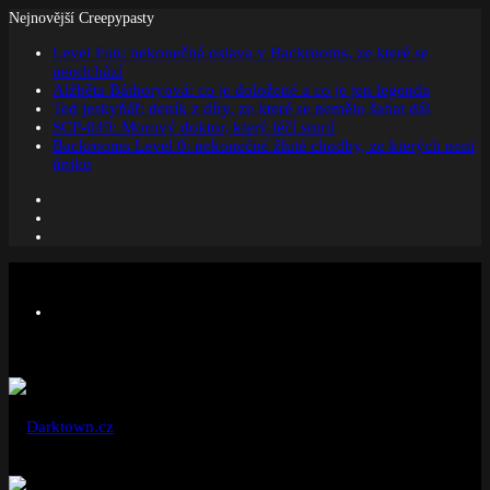
Nejnovější Creepypasty
Level Fun: nekonečná oslava v Backrooms, ze které se
neodchází
Alžběta Báthoryová: co je doložené a co je jen legenda
Ted jeskyňář: deník z díry, ze které se nemělo šahat dál
SCP-049: Morový doktor, který léčí smrtí
Backrooms Level 0: nekonečné žluté chodby, ze kterých není
úniku
Facebook
Instagram
Náhodný
článek
Menu