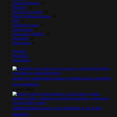
Záhadná historie
22
Historky
21
Duchové a bytosti
18
Deník Williama Buckse
14
SCP
13
Záhadné bytosti
11
Creepypasta
11
Opravdové příběhy
10
DeepWeb
10
Backrooms
4
Poslední
Populární
Komentáře
Level Fun: nekonečná oslava v Backrooms, ze které
se neodchází
1 dnem dříve
Alžběta Báthoryová: co je doložené a co je jen
legenda