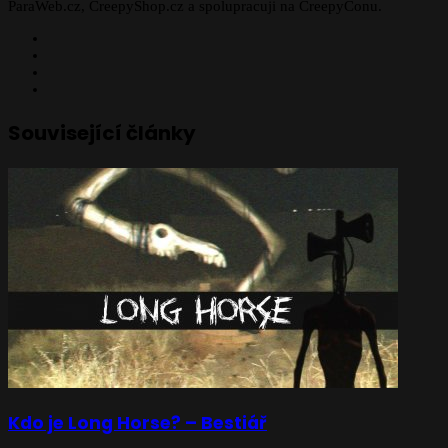
ParaWeb.cz, CreepyShop.cz a spolupracuji na CreepyConu.
Facebook
X
YouTube
Instagram
Související články
Kdo je Long Horse? – Bestiář