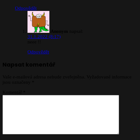
Odpovědět
Anonym
napsal:
31.1.2022 (8:17)
neee !!
Odpovědět
Napsat komentář
Vaše e-mailová adresa nebude zveřejněna.
Vyžadované informace
jsou označeny
*
Komentář
*