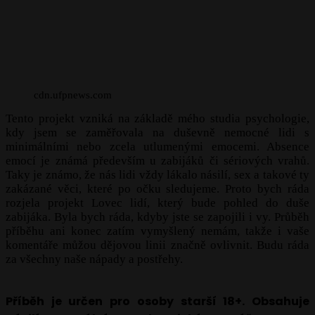
cdn.ufpnews.com
Tento projekt vzniká na základě mého studia psychologie,
kdy jsem se zaměřovala na duševně nemocné lidi s
minimálními nebo zcela utlumenými emocemi. Absence
emocí je známá především u zabijáků či sériových vrahů.
Taky je známo, že nás lidi vždy lákalo násilí, sex a takové ty
zakázané věci, které po očku sledujeme. Proto bych ráda
rozjela projekt Lovec lidí, který bude pohled do duše
zabijáka. Byla bych ráda, kdyby jste se zapojili i vy. Průběh
příběhu ani konec zatím vymyšlený nemám, takže i vaše
komentáře můžou dějovou linii značně ovlivnit. Budu ráda
za všechny naše nápady a postřehy.
Příběh je určen pro osoby starší 18+. Obsahuje