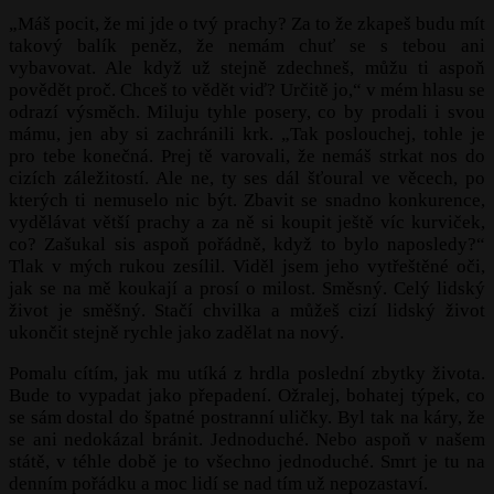
„Máš pocit, že mi jde o tvý prachy? Za to že zkapeš budu mít
takový balík peněz, že nemám chuť se s tebou ani
vybavovat. Ale když už stejně zdechneš, můžu ti aspoň
povědět proč. Chceš to vědět viď? Určitě jo,“ v mém hlasu se
odrazí výsměch. Miluju tyhle posery, co by prodali i svou
mámu, jen aby si zachránili krk. „Tak poslouchej, tohle je
pro tebe konečná. Prej tě varovali, že nemáš strkat nos do
cizích záležitostí. Ale ne, ty ses dál šťoural ve věcech, po
kterých ti nemuselo nic být. Zbavit se snadno konkurence,
vydělávat větší prachy a za ně si koupit ještě víc kurviček,
co? Zašukal sis aspoň pořádně, když to bylo naposledy?“
Tlak v mých rukou zesílil. Viděl jsem jeho vytřeštěné oči,
jak se na mě koukají a prosí o milost. Směsný. Celý lidský
život je směšný. Stačí chvilka a můžeš cizí lidský život
ukončit stejně rychle jako zadělat na nový.
Pomalu cítím, jak mu utíká z hrdla poslední zbytky života.
Bude to vypadat jako přepadení. Ožralej, bohatej týpek, co
se sám dostal do špatné postranní uličky. Byl tak na káry, že
se ani nedokázal bránit. Jednoduché. Nebo aspoň v našem
státě, v téhle době je to všechno jednoduché. Smrt je tu na
denním pořádku a moc lidí se nad tím už nepozastaví.