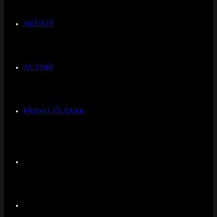
TRŽIŠTĚ
AUTOŘI
PŘIDAT ČLÁNEK
Switch
skin
Hledat