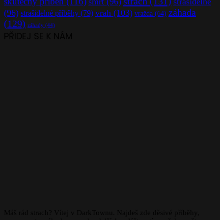
strach
(131)
skutečný příběh
(116)
smrt
(96)
strašidelné
záhada
(96)
vrah
(103)
strašidelné příběhy
(79)
vražda
(64)
(129)
záhady
(44)
PŘIDEJ SE K NÁM
Máš rád strach? Vítej v DarkTownu. Najdeš zde děsivé příběhy,