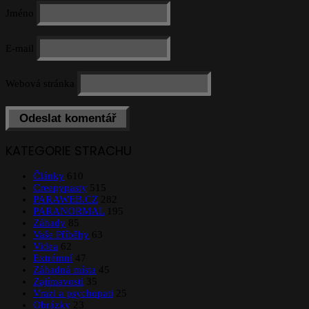
Jméno
E-mail
Webová stránka
KATEGORIE STRACHU
Články
610
Creepypasty
515
PARAWEB.CZ
282
PARANORMAL
195
Záhady
85
Vaše Příběhy
63
Videa
62
Extrémní
47
Záhadná místa
45
Zajímavosti
35
Vrazi a psychopati
25
Obrázky
23