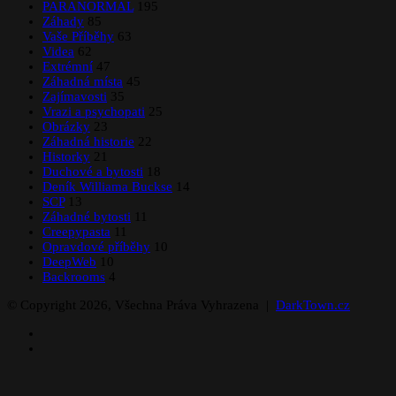
PARANORMAL
195
Záhady
85
Vaše Příběhy
63
Videa
62
Extrémní
47
Záhadná místa
45
Zajímavosti
35
Vrazi a psychopati
25
Obrázky
23
Záhadná historie
22
Historky
21
Duchové a bytosti
18
Deník Williama Buckse
14
SCP
13
Záhadné bytosti
11
Creepypasta
11
Opravdové příběhy
10
DeepWeb
10
Backrooms
4
© Copyright 2026, Všechna Práva Vyhrazena |
DarkTown.cz
Facebook
Instagram
Facebook
X
WhatsApp
Telegram
Back
to