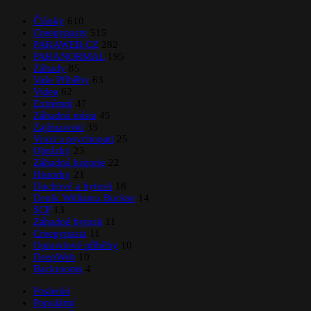
Články
610
Creepypasty
515
PARAWEB.CZ
282
PARANORMAL
195
Záhady
85
Vaše Příběhy
63
Videa
62
Extrémní
47
Záhadná místa
45
Zajímavosti
35
Vrazi a psychopati
25
Obrázky
23
Záhadná historie
22
Historky
21
Duchové a bytosti
18
Deník Williama Buckse
14
SCP
13
Záhadné bytosti
11
Creepypasta
11
Opravdové příběhy
10
DeepWeb
10
Backrooms
4
Poslední
Populární