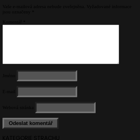
Vaše e-mailová adresa nebude zveřejněna.
Vyžadované informace
jsou označeny
*
Komentář
*
Jméno
E-mail
Webová stránka
KATEGORIE STRACHU