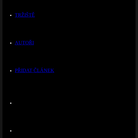
TRŽIŠTĚ
AUTOŘI
PŘIDAT ČLÁNEK
Switch
skin
Hledat