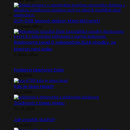
SCP-049: Morový doktor, který léčí smrtí
1 týdnem dříve
Backrooms Level 0: nekonečné žluté chodby, ze
kterých není úniku
2 týdny dříve
Prokletá telefonní čísla
18.9.2016
Kdo je Siren Head?
26.5.2020
Zrůdnosti z Deep Webu
31.12.2018
Jak vyvolat ducha?
10.4.2017