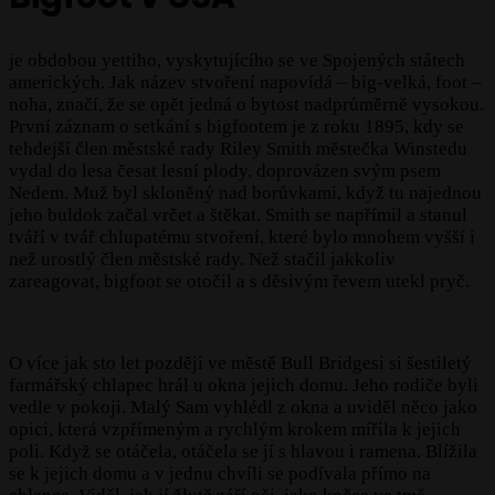
je obdobou yettiho, vyskytujícího se ve Spojených státech
amerických. Jak název stvoření napovídá – big-velká, foot –
noha, značí, že se opět jedná o bytost nadprůměrně vysokou.
První záznam o setkání s bigfootem je z roku 1895, kdy se
tehdejší člen městské rady Riley Smith městečka Winstedu
vydal do lesa česat lesní plody, doprovázen svým psem
Nedem. Muž byl skloněný nad borůvkami, když tu najednou
jeho buldok začal vrčet a štěkat. Smith se napřímil a stanul
tváří v tvář chlupatému stvoření, které bylo mnohem vyšší i
než urostlý člen městské rady. Než stačil jakkoliv
zareagovat, bigfoot se otočil a s děsivým řevem utekl pryč.
O více jak sto let později ve městě Bull Bridgesi si šestiletý
farmářský chlapec hrál u okna jejich domu. Jeho rodiče byli
vedle v pokoji. Malý Sam vyhlédl z okna a uviděl něco jako
opici, která vzpřímeným a rychlým krokem mířila k jejich
poli. Když se otáčela, otáčela se jí s hlavou i ramena. Blížila
se k jejich domu a v jednu chvíli se podívala přímo na