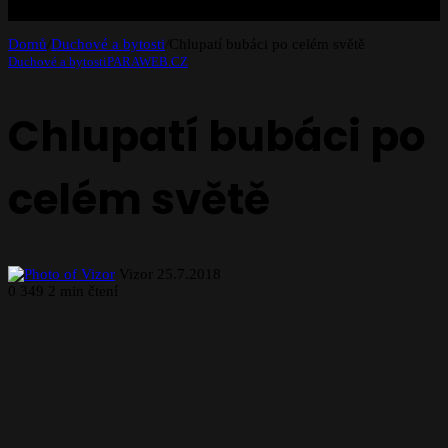
Domů
/
Duchové a bytosti
/
Chlupatí bubáci po celém světě
Duchové a bytosti
PARAWEB.CZ
Chlupatí bubáci po
celém světě
Follow
Send
Vizor
25.7.2018
on
an
0
349
2 min čtení
X
email