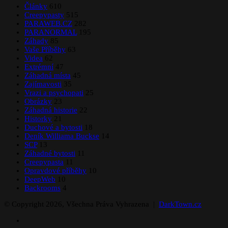
Články
610
Creepypasty
515
PARAWEB.CZ
282
PARANORMAL
195
Záhady
85
Vaše Příběhy
63
Videa
62
Extrémní
47
Záhadná místa
45
Zajímavosti
35
Vrazi a psychopati
25
Obrázky
23
Záhadná historie
22
Historky
21
Duchové a bytosti
18
Deník Williama Buckse
14
SCP
13
Záhadné bytosti
11
Creepypasta
11
Opravdové příběhy
10
DeepWeb
10
Backrooms
4
© Copyright 2026, Všechna Práva Vyhrazena |
DarkTown.cz
Facebook