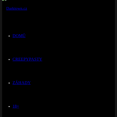
DOMŮ
CREEPYPASTY
ZÁHADY
18+