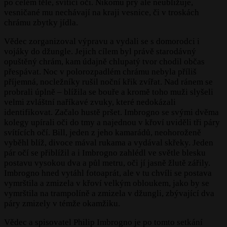
po celém těle, svítící oči. Nikomu prý ale neubližuje,
vesničané mu nechávají na kraji vesnice, či v troskách
chrámu zbytky jídla.
Vědec zorganizoval výpravu a vydali se s domorodci i
vojáky do džungle. Jejich cílem byl právě starodávný
opuštěný chrám, kam údajně chlupatý tvor chodil občas
přespávat. Noc v polorozpadlém chrámu nebyla příliš
příjemná, nocležníky rušil noční křik zvířat. Nad ránem se
probrali úplně – blížila se bouře a kromě toho muži slyšeli
velmi zvláštní naříkavé zvuky, které nedokázali
identifikovat. Začalo hustě pršet. Imbrogno se svými dvěma
kolegy upírali oči do tmy a najednou v křoví uviděli tři páry
svítících očí. Bill, jeden z jeho kamarádů, neohoroženě
vyběhl blíž, divoce mával rukama a vydával skřeky. Jeden
pár očí se přiblížil a i Imbrogno zahlédl ve světle blesku
postavu vysokou dva a půl metru, oči jí jasně žlutě zářily.
Imbrogno hned vytáhl fotoaprát, ale v tu chvíli se postava
vymrštila a zmizela v křoví velkým obloukem, jako by se
vymrštila na trampolíně a zmizela v džungli, zbývající dva
páry zmizely v témže okamžiku.
Vědec a spisovatel Philip Imbrogno je po tomto setkání