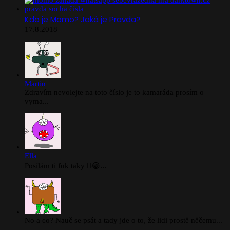
Kdo je Momo? Jaká je Pravda?
17.8.2018
Martin
Zdravím nevolejte na toto číslo je to kamaráda prosím o
vyma...
Ella
Posílám ti fuk taky 🫪😂...
No a co? Nauč se psát a tady jde o to, že lidi prostě něčemu...