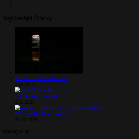
Facebook
Instagram
Nejčtenější Články
Prokletá telefonní čísla
18.9.2016
Kdo je Siren Head?
26.5.2020
Zrůdnosti z Deep Webu
31.12.2018
Kategorie