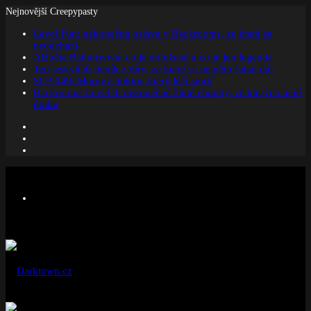
Nejnovější Creepypasty
Level Fun: nekonečná oslava v Backrooms, ze které se
neodchází
Alžběta Báthoryová: co je doložené a co je jen legenda
Ted jeskyňář: deník z díry, ze které se nemělo šahat dál
SCP-049: Morový doktor, který léčí smrtí
Backrooms Level 0: nekonečné žluté chodby, ze kterých není
úniku
Facebook
Instagram
Náhodný
článek
Menu