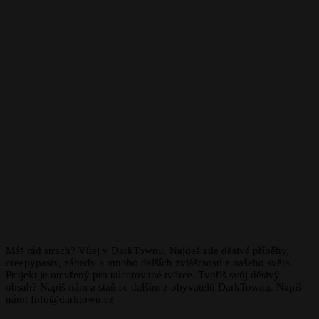
Máš rád strach? Vítej v DarkTownu. Najdeš zde děsivé příběhy,
creepypasty, záhady a mnoho dalších zvláštností z našeho světa.
Projekt je otevřený pro talentované tvůrce. Tvoříš svůj děsivý
obsah? Napiš nám a staň se dalším z obyvatelů DarkTownu. Napiš
nám: Info@darktown.cz