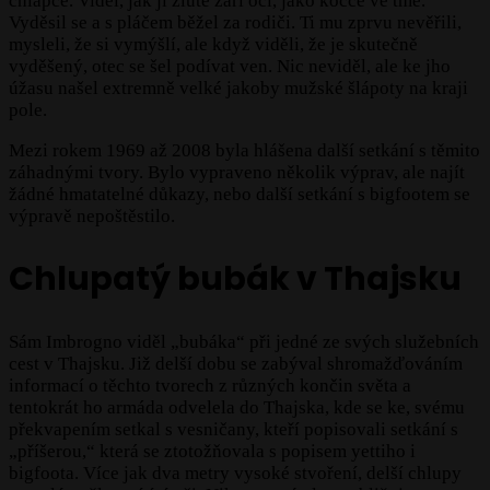
chlapce. Viděl, jak jí žlutě září oči, jako kočce ve tmě.
Vyděsil se a s pláčem běžel za rodiči. Ti mu zprvu nevěřili,
mysleli, že si vymýšlí, ale když viděli, že je skutečně
vyděšený, otec se šel podívat ven. Nic neviděl, ale ke jho
úžasu našel extremně velké jakoby mužské šlápoty na kraji
pole.
Mezi rokem 1969 až 2008 byla hlášena další setkání s těmito
záhadnými tvory. Bylo vypraveno několik výprav, ale najít
žádné hmatatelné důkazy, nebo další setkání s bigfootem se
výpravě nepoštěstilo.
Chlupatý bubák v Thajsku
Sám Imbrogno viděl „bubáka“ při jedné ze svých služebních
cest v Thajsku. Již delší dobu se zabýval shromažďováním
informací o těchto tvorech z různých končin světa a
tentokrát ho armáda odvelela do Thajska, kde se ke, svému
překvapením setkal s vesničany, kteří popisovali setkání s
„příšerou,“ která se ztotožňovala s popisem yettiho i
bigfoota. Více jak dva metry vysoké stvoření, delší chlupy