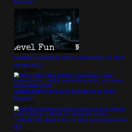
Komentáře
Level Fun: nekonečná oslava v Backrooms, ze které
se neodchází
3 dny dříve
Alžběta Báthoryová: co je doložené a co je jen
legenda
5 dny dříve
Ted jeskyňář: deník z díry, ze které se nemělo šahat
dál
7 dny dříve