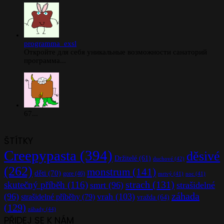
programma_exsl
Откройте для себя уникальные возможности санаторий
программа...
67...
ŠTÍTKY
Creepypasta
(394)
děsivé
Držitelé
(61)
duchové
(42)
(262)
monstrum
(141)
děti
(70)
gore
(46)
mrtvý
(41)
noc
(41)
strach
(131)
skutečný příběh
(116)
smrt
(96)
strašidelné
záhada
(96)
vrah
(103)
strašidelné příběhy
(79)
vražda
(64)
(129)
záhady
(44)
PŘIDEJ SE K NÁM