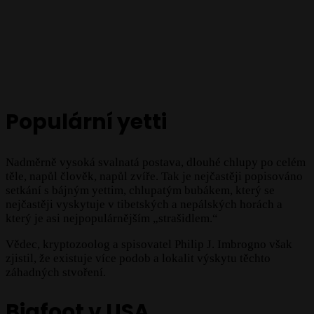
Populární yetti
Nadměrně vysoká svalnatá postava, dlouhé chlupy po celém
těle, napůl člověk, napůl zvíře. Tak je nejčastěji popisováno
setkání s bájným yettim, chlupatým bubákem, který se
nejčastěji vyskytuje v tibetských a nepálských horách a
který je asi nejpopulárnějším „strašidlem.“
Vědec, kryptozoolog a spisovatel Philip J. Imbrogno však
zjistil, že existuje více podob a lokalit výskytu těchto
záhadných stvoření.
Bigfoot v USA