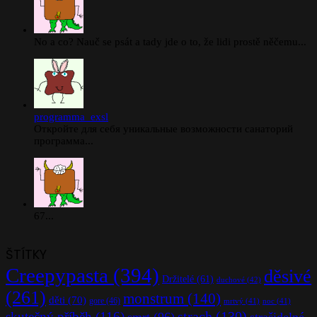
No a co? Nauč se psát a tady jde o to, že lidi prostě něčemu...
programma_exsl
Откройте для себя уникальные возможности санаторий
программа...
67...
ŠTÍTKY
Creepypasta
(394)
děsivé
Držitelé
(61)
duchové
(42)
(261)
monstrum
(140)
děti
(70)
gore
(46)
mrtvý
(41)
noc
(41)
strach
(130)
skutečný příběh
(116)