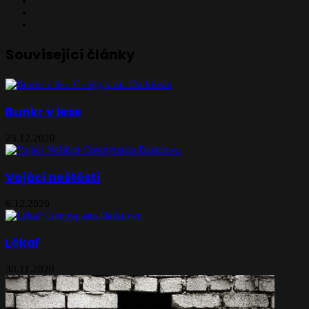
Website
Facebook
Instagram
Související články
Bunkr v lese
23.12.2020
Vojáci neštěstí
6.12.2020
Lékař
30.11.2020