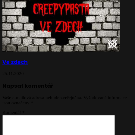
Ve zdech
25.11.2020
Napsat komentář
Vaše e-mailová adresa nebude zveřejněna.
Vyžadované informace
jsou označeny
*
Komentář
*