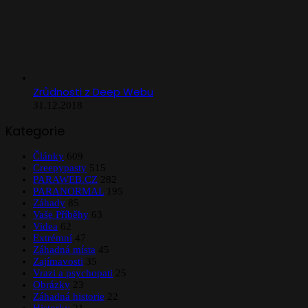
Zrůdnosti z Deep Webu
31.12.2018
Kategorie
Články
609
Creepypasty
515
PARAWEB.CZ
282
PARANORMAL
195
Záhady
85
Vaše Příběhy
63
Videa
62
Extrémní
47
Záhadná místa
45
Zajímavosti
35
Vrazi a psychopati
25
Obrázky
23
Záhadná historie
22