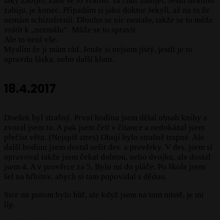
taky zabíjet. Zase se to vrátilo. Ta chuť zabíjet. Jestli někoho
zabiju, je konec. Připadám si jako doktor Jekyll, až na to že
nemám schizofrenii. Dlouho se nic nestalo, takže se to může
vrátit k „normálu“. Může se to spravit.
Ale to není vše.
Myslím že ji mám rád. Jenže si nejsem jistý, jestli je to
opravdu láska, nebo další klam.
18.4.2017
Dnešek byl strašný. První hodinu jsem dělal obsah knihy a
zvoral jsem to. A pak jsem četl v čítance a nedokázal jsem
přečíst větu. (Nejspíš stres) Obojí bylo strašně trapné. Ale
další hodinu jsem dostal sešit des. a prověrky. V des. jsem si
opravoval takže jsem čekal dobrou, nebo dvojku, ale dostal
jsem 4. A v prověrce za 5. Bylo mi do pláče. Po škole jsem
šel na hřbitov, abych si tam popovídal s dědou.
Sice mi potom bylo hůř, ale když jsem na tom místě, je mi
líp.