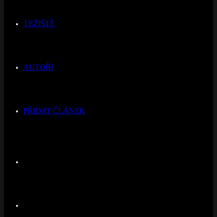
TRŽIŠTĚ
AUTOŘI
PŘIDAT ČLÁNEK
Switch
skin
Hledat