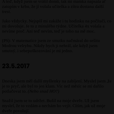
A teď, když jsem se vrátil domů, tak mi mamka napsala ať
zatopím v krbu, že jí volala učitelka a zítra dostanu další
trest.
Jako vždycky. Nejspíš mi zakáže i tu hodinku na počítači, co
mi dovoluje. Je to z minulého týdne. Učitelka 4x volala a
nevíme proč. Ani teď nevím, teď je toho na mě moc.
(PS): V matematice jsem ze smutku načmáral do sešitu
Modrou velrybu. Nikdy bych ji nehrál, ale když jsem
smutný, i sebepoškozování je mi jedno.
23.5.2017
Dneska jsem měl další myšlenky na zabíjení. Myslel jsem ,že
je to pryč, ale byl to jen klam. Víc než měsíc se mi dařilo
potlačovat to.
(Nebo snad HO?)
Snažil jsem se to udržet. Bušil na moje dveře. Už jsem
myslel, že to vzdám a nechám ho vejít. Cítím, jak už moje
dveře povolují.