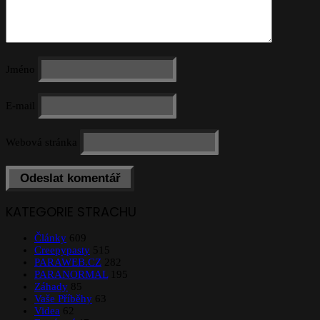
Jméno
E-mail
Webová stránka
KATEGORIE STRACHU
Články
609
Creepypasty
515
PARAWEB.CZ
282
PARANORMAL
195
Záhady
85
Vaše Příběhy
63
Videa
62