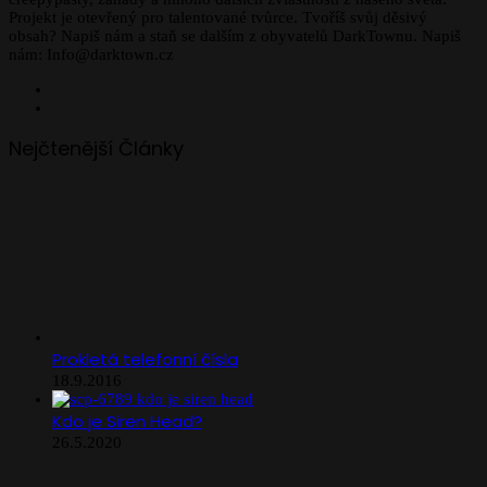
Projekt je otevřený pro talentované tvůrce. Tvoříš svůj děsivý
obsah? Napiš nám a staň se dalším z obyvatelů DarkTownu. Napiš
nám: Info@darktown.cz
Facebook
Instagram
Nejčtenější Články
Prokletá telefonní čísla
18.9.2016
Kdo je Siren Head?
26.5.2020