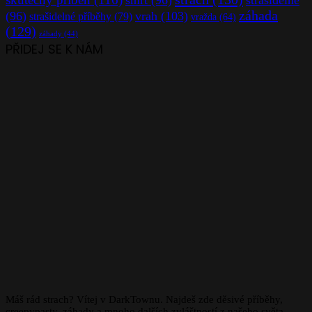
smrt
(96)
strašidelné
záhada
(96)
vrah
(103)
strašidelné příběhy
(79)
vražda
(64)
(129)
záhady
(44)
PŘIDEJ SE K NÁM
Máš rád strach? Vítej v DarkTownu. Najdeš zde děsivé příběhy,
creepypasty, záhady a mnoho dalších zvláštností z našeho světa.