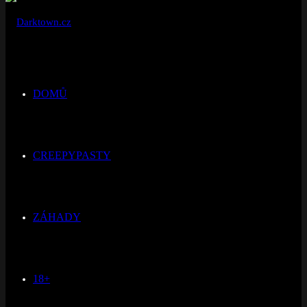
DOMŮ
CREEPYPASTY
ZÁHADY
18+