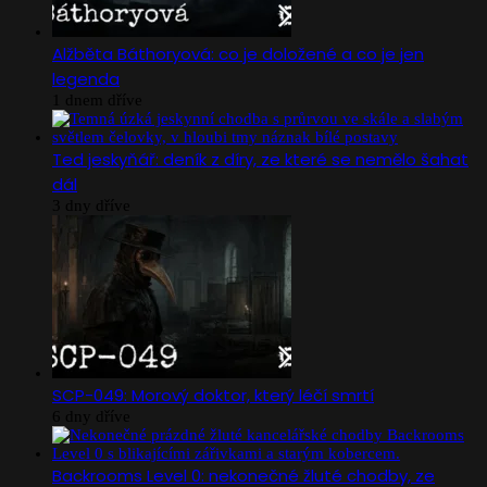
Alžběta Báthoryová: co je doložené a co je jen
legenda
1 dnem dříve
Ted jeskyňář: deník z díry, ze které se nemělo šahat
dál
3 dny dříve
SCP-049: Morový doktor, který léčí smrtí
6 dny dříve
Backrooms Level 0: nekonečné žluté chodby, ze