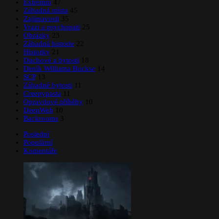
Extrémní
47
Záhadná místa
45
Zajímavosti
35
Vrazi a psychopati
25
Obrázky
23
Záhadná historie
22
Historky
21
Duchové a bytosti
18
Deník Williama Buckse
14
SCP
13
Záhadné bytosti
11
Creepypasta
11
Opravdové příběhy
10
DeepWeb
10
Backrooms
3
Poslední
Populární
Komentáře