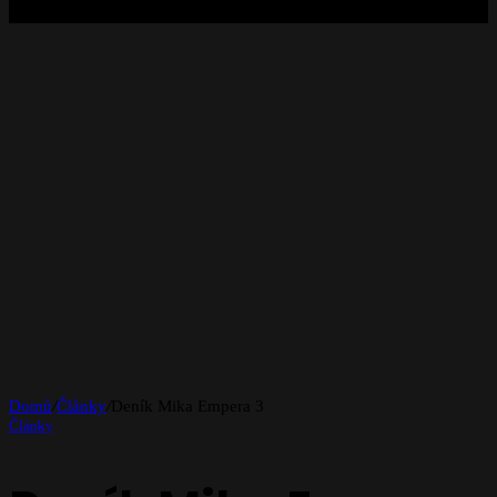
Domů
/
Články
/
Deník Mika Empera 3
Články