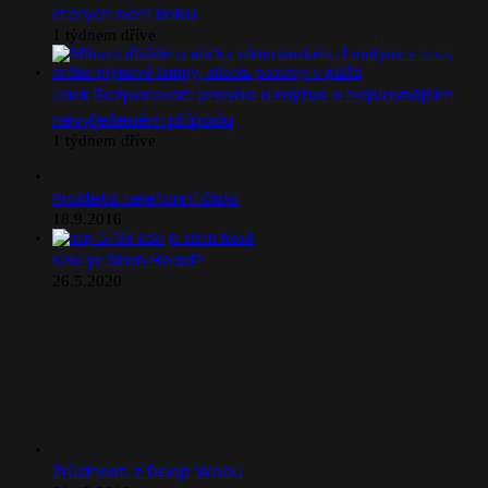
kterých není úniku
1 týdnem dříve
Jack Rozparovač: pravda a mýtus o nejslavnějším
nevyřešeném případu
1 týdnem dříve
Prokletá telefonní čísla
18.9.2016
Kdo je Siren Head?
26.5.2020
Zrůdnosti z Deep Webu