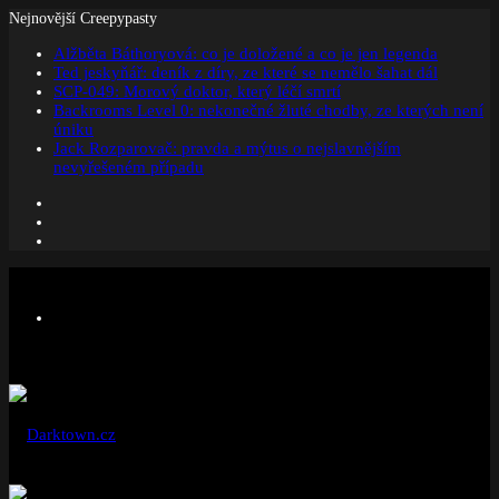
Nejnovější Creepypasty
Alžběta Báthoryová: co je doložené a co je jen legenda
Ted jeskyňář: deník z díry, ze které se nemělo šahat dál
SCP-049: Morový doktor, který léčí smrtí
Backrooms Level 0: nekonečné žluté chodby, ze kterých není
úniku
Jack Rozparovač: pravda a mýtus o nejslavnějším
nevyřešeném případu
Facebook
Instagram
Náhodný
článek
Menu