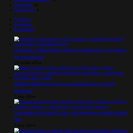
DeepWeb
10
Backrooms
4
Poslední
Populární
Komentáře
Level Fun: nekonečná oslava v Backrooms, ze které
se neodchází
20 hodin dříve
Alžběta Báthoryová: co je doložené a co je jen
legenda
3 dny dříve
Ted jeskyňář: deník z díry, ze které se nemělo šahat
dál
5 dny dříve