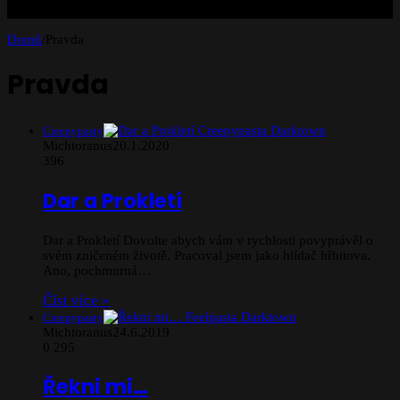
Domů
/
Pravda
Pravda
Creepypasty
Michtoranus
20.1.2020
396
Dar a Prokletí
Dar a Prokletí Dovolte abych vám v rychlosti povyprávěl o
svém zničeném životě. Pracoval jsem jako hlídač hřbitova.
Ano, pochmurná…
Číst více »
Creepypasty
Michtoranus
24.6.2019
0
295
Řekni mi…