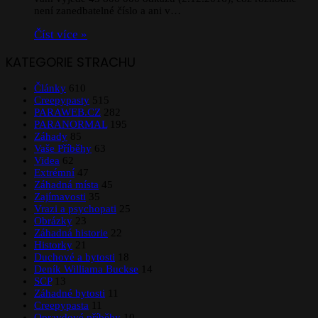
není zanedbatelné číslo a ani v…
Číst více »
KATEGORIE STRACHU
Články
610
Creepypasty
515
PARAWEB.CZ
282
PARANORMAL
195
Záhady
85
Vaše Příběhy
63
Videa
62
Extrémní
47
Záhadná místa
45
Zajímavosti
35
Vrazi a psychopati
25
Obrázky
23
Záhadná historie
22
Historky
21
Duchové a bytosti
18
Deník Williama Buckse
14
SCP
13
Záhadné bytosti
11
Creepypasta
11
Opravdové příběhy
10