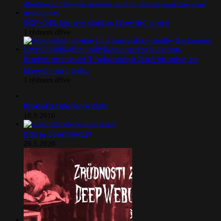
SCP-049: Morový doktor, který léčí smrtí
1 týdnem dříve
Backrooms Level 0: nekonečné žluté chodby, ze
kterých není úniku
1 týdnem dříve
Prokletá telefonní čísla
18.9.2016
Kdo je Siren Head?
26.5.2020