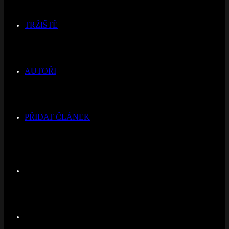
TRŽIŠTĚ
AUTOŘI
PŘIDAT ČLÁNEK
Switch
skin
Hledat