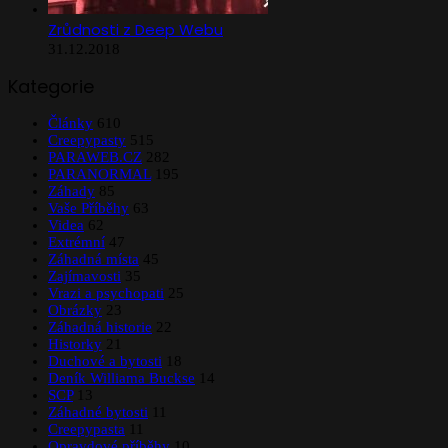
Zrůdnosti z Deep Webu
31.12.2018
Kategorie
Články
610
Creepypasty
515
PARAWEB.CZ
282
PARANORMAL
195
Záhady
85
Vaše Příběhy
63
Videa
62
Extrémní
47
Záhadná místa
45
Zajímavosti
35
Vrazi a psychopati
25
Obrázky
23
Záhadná historie
22
Historky
21
Duchové a bytosti
18
Deník Williama Buckse
14
SCP
13
Záhadné bytosti
11
Creepypasta
11
Opravdové příběhy
10