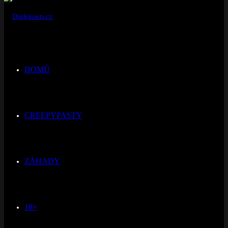
DOMŮ
CREEPYPASTY
ZÁHADY
18+