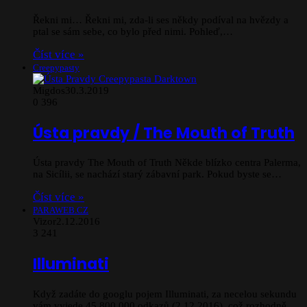
Řekni mi… Řekni mi, zda-li ses někdy podíval na hvězdy a
ptal se sám sebe, co bylo před nimi. Pohleď,…
Číst více »
Creepypasty
Migdos
30.3.2019
0
396
Ústa pravdy / The Mouth of Truth
Ústa pravdy The Mouth of Truth Někde blízko centra Palerma,
na Sicílii, se nachází starý zábavní park. Pokud byste se…
Číst více »
PARAWEB.CZ
Vizor
2.12.2016
3
241
Illuminati
Když zadáte do googlu pojem Illuminati, za necelou sekundu
vám vyjede 45 800 000 odkazů (2.12.2016), což rozhodně