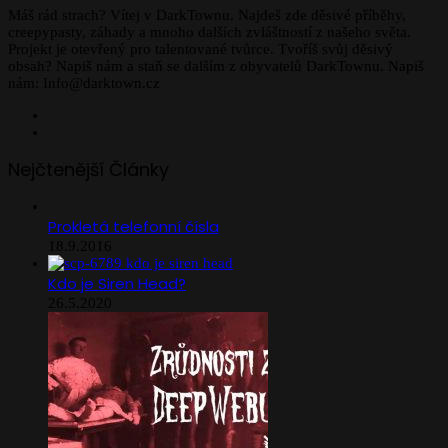
Máš rád strach? Vítej v DarkTownu. Najdeš zde děsivé příběhy,
creepypasty, záhady a mnoho dalších zvláštností z našeho světa.
Projekt je otevřený pro talentované tvůrce. Tvoříš svůj děsivý
obsah? Napiš nám a staň se dalším z obyvatelů DarkTownu. Napiš
nám: Info@darktown.cz
Facebook
Instagram
Nejčtenější Články
Prokletá telefonní čísla
18.9.2016
Kdo je Siren Head?
26.5.2020