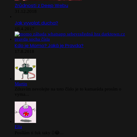
Zrůdnosti z Deep Webu
31.12.2018
Jak vyvolat ducha?
10.4.2017
Kdo je Momo? Jaká je Pravda?
17.8.2018
Martin
Zdravím nevolejte na toto číslo je to kamaráda prosím o
vyma...
Ella
Posílám ti fuk taky 🫪😂...