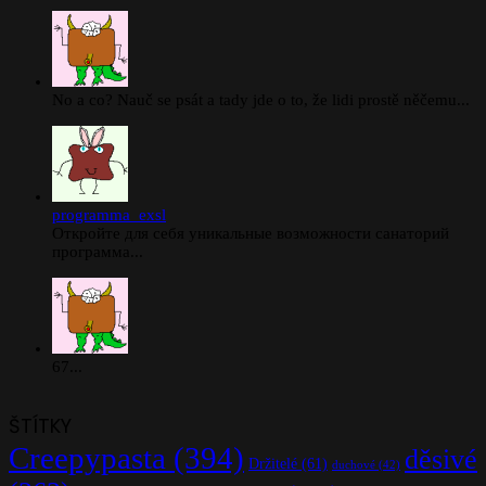
No a co? Nauč se psát a tady jde o to, že lidi prostě něčemu...
programma_exsl
Откройте для себя уникальные возможности санаторий
программа...
67...
ŠTÍTKY
Creepypasta
(394)
děsivé
Držitelé
(61)
duchové
(42)