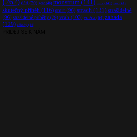
(262)
monstrum
(141)
děti
(70)
gore
(46)
mrtvý
(41)
noc
(41)
strach
(131)
skutečný příběh
(116)
smrt
(96)
strašidelné
záhada
(96)
vrah
(103)
strašidelné příběhy
(79)
vražda
(64)
(129)
záhady
(44)
PŘIDEJ SE K NÁM