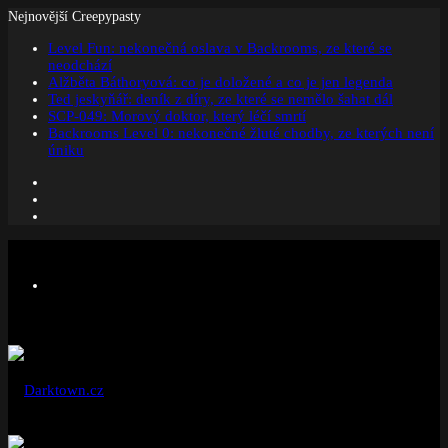
Nejnovější Creepypasty
Level Fun: nekonečná oslava v Backrooms, ze které se
neodchází
Alžběta Báthoryová: co je doložené a co je jen legenda
Ted jeskyňář: deník z díry, ze které se nemělo šahat dál
SCP-049: Morový doktor, který léčí smrtí
Backrooms Level 0: nekonečné žluté chodby, ze kterých není
úniku
Facebook
Instagram
Náhodný
článek
Menu