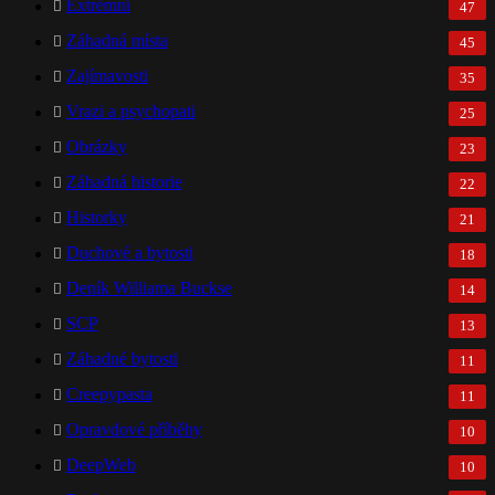
Extrémní
47
Záhadná místa
45
Zajímavosti
35
Vrazi a psychopati
25
Obrázky
23
Záhadná historie
22
Historky
21
Duchové a bytosti
18
Deník Williama Buckse
14
SCP
13
Záhadné bytosti
11
Creepypasta
11
Opravdové příběhy
10
DeepWeb
10