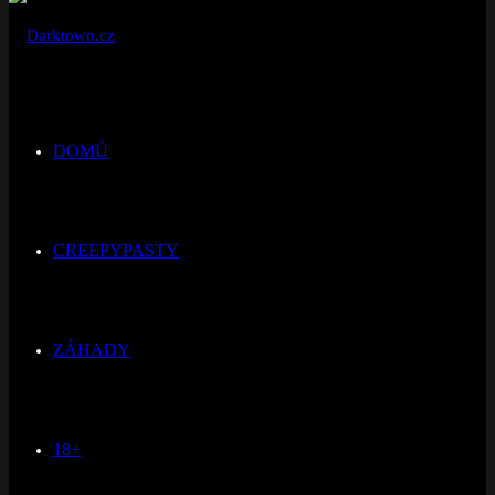
DOMŮ
CREEPYPASTY
ZÁHADY
18+