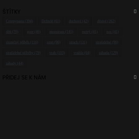
ŠTÍTKY
Creepypasta
(394)
Držitelé
(61)
duchové
(42)
děsivé
(262)
děti
(70)
gore
(46)
monstrum
(141)
mrtvý
(41)
noc
(41)
skutečný příběh
(116)
smrt
(96)
strach
(131)
strašidelné
(96)
strašidelné příběhy
(79)
vrah
(103)
vražda
(64)
záhada
(129)
záhady
(44)
PŘIDEJ SE K NÁM