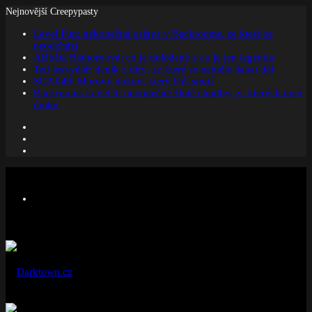
Nejnovější Creepypasty
Level Fun: nekonečná oslava v Backrooms, ze které se
neodchází
Alžběta Báthoryová: co je doložené a co je jen legenda
Ted jeskyňář: deník z díry, ze které se nemělo šahat dál
SCP-049: Morový doktor, který léčí smrtí
Backrooms Level 0: nekonečné žluté chodby, ze kterých není
úniku
Facebook
Instagram
Náhodný
článek
Menu