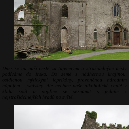
Dnes se na naší cestě za tajemnými a strašidelnými místy
podíváme do Irska. Do země s nádhernou krajinou,
osídlenou mýtickými leprikóny, provoněnou národním
nápojem – whiskey. Ale nechme naše alkoholické chutě v
klidu spát a pojďme se seznámit s jedním z
nejstrašidelnějších hradů na světě.