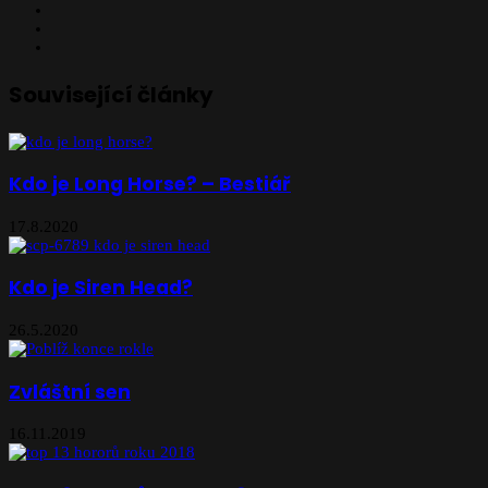
X
YouTube
Instagram
Související články
Kdo je Long Horse? – Bestiář
17.8.2020
Kdo je Siren Head?
26.5.2020
Zvláštní sen
16.11.2019