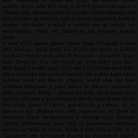
neví. Nejčastěji se uvádí rok 1250, ale některé zdroje
uvádějí už léta páně 800. Jisté je, že byl vybudován rodem O
´Bannon pro vládnoucí klan O´Carolls. S tímto klanem však
nebylo radno si zahrávat, byli to mocní vladykové, kteří se
snadno uchylovali k násilí a vražda pro ně nebyla nic
neobvyklého. Právě oni můžou za tak krvavou historii
hradu.
V roce 1532 zemřel přední vůdce klanu O´Carolls a mezi
jeho nástupci začal krutý boj o převzetí hradu a dalších
usedlostí. Nejvíce proti sobě šli dva bratři – jednooký Teig a
kněz Thaddeus. Teig vše vyřešil po svém. Když jeho starší
bratr kázal v hradní kapli, vtrhl tam a Thaddeuse před zraky
všech účastníků mše probodl mečem. Od té doby kapli nikdo
neřekne jinak než Bloody Chapel. Vražd však byl hrad
svědkem několikrát. Z jedné takové se dokonce zachoval v
jedné komnatě důkaz – skrvna od krve, která nelze nijak
vyčistit. Místnost je pojmenovaná Murder Hole Room. Avšak
krutovláda klanu O´Carolls pokračovala a vypráví se, že
jednou si její představitelé měli najmout asi 40 členů ze
severního klanu McMahanova a trénovat nové strategie
válčení. McMahanovi muži byli za projevenou vstřícnost
pozváni na hrad, na oslavu. Nikdo z nich však netušil, že O
´Carollové, aby se vyhnuli placení za poskytnuté služby,