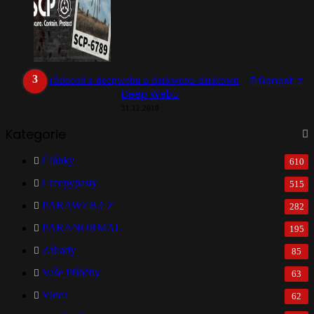
Zrůdnosti z
Deep Webu
31.12.2018
Kategorie
Články
610
Creepypasty
515
PARAWEB.CZ
282
PARANORMAL
195
Záhady
85
Vaše Příběhy
63
Videa
62