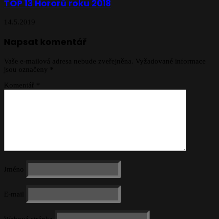
TOP 13 Hororů roku 2018
14.5.2019
Napsat komentář
Vaše e-mailová adresa nebude zveřejněna.
Vyžadované informace
jsou označeny
*
Komentář
*
Jméno
E-mail