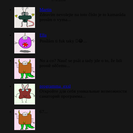
17.8.2018
Martin
Zdravím nevolejte na toto číslo je to kamaráda
prosím o vyma...
Ella
Posílám ti fuk taky 🫪😂...
No a co? Nauč se psát a tady jde o to, že lidi
prostě něčemu...
programma_exsl
Откройте для себя уникальные возможности
санаторий программа...
67...