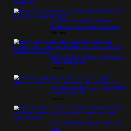
Komentáře
Level Fun: nekonečná oslava v
Backrooms, ze které se neodchází
3 dny dříve
Alžběta Báthoryová: co je doložené a
co je jen legenda
5 dny dříve
Ted jeskyňář: deník z díry, ze které se
nemělo šahat dál
7 dny dříve
SCP-049: Morový doktor, který léčí
smrtí