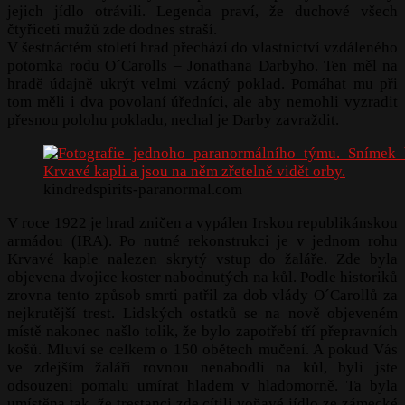
jejich jídlo otrávili. Legenda praví, že duchové všech
čtyřiceti mužů zde dodnes straší.
V šestnáctém století hrad přechází do vlastnictví vzdáleného
potomka rodu O´Carolls – Jonathana Darbyho. Ten měl na
hradě údajně ukrýt velmi vzácný poklad. Pomáhat mu při
tom měli i dva povolaní úředníci, ale aby nemohli vyzradit
přesnou polohu pokladu, nechal je Darby zavraždit.
kindredspirits-paranormal.com
V roce 1922 je hrad zničen a vypálen Irskou republikánskou
armádou (IRA). Po nutné rekonstrukci je v jednom rohu
Krvavé kaple nalezen skrytý vstup do žaláře. Zde byla
objevena dvojice koster nabodnutých na kůl. Podle historiků
zrovna tento způsob smrti patřil za dob vlády O´Carollů za
nejkrutější trest. Lidských ostatků se na nově objeveném
místě nakonec našlo tolik, že bylo zapotřebí tří přepravních
košů. Mluví se celkem o 150 obětech mučení. A pokud Vás
ve zdejším žaláři rovnou nenabodli na kůl, byli jste
odsouzeni pomalu umírat hladem v hladomorně. Ta byla
umístěna tak, že trestanci zde cítili voňavé jídlo ze zámecké