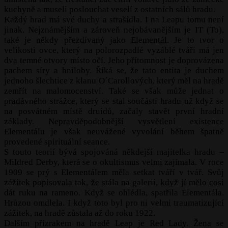
kuchyně a museli poslouchat veselí z ostatních sálů hradu.
Každý hrad má své duchy a strašidla. I na Leapu tomu není
jinak. Nejznámějším a zároveň nejobávanějším je IT (To),
také je někdy přezdívaný jako Elementál. Je to tvor o
velikosti ovce, který na polorozpadlé vyzáblé tváři má jen
dva temné otvory místo očí. Jeho přítomnost je doprovázena
pachem síry a hniloby. Říká se, že tato entita je duchem
jednoho šlechtice z klanu O´Carollových, který měl na hradě
zemřít na malomocenství. Také se však může jednat o
pradávného strážce, který se stal součástí hradu už když se
na posvátném místě druidů, začaly stavět první hradní
základy. Nepravděpodobnější vysvětlení existence
Elementálu je však neuvážené vyvolání během špatně
provedené spirituální seance.
S touto teorií bývá spojováná někdejší majitelka hradu –
Mildred Derby, která se o okultismus velmi zajímala. V roce
1909 se prý s Elementálem měla setkat tváří v tvář. Svůj
zážitek popisovala tak, že stála na galerii, když jí mělo cosi
dát ruku na rameno. Když se ohlédla, spatřila Elementála.
Hrůzou omdlela. I když toto byl pro ni velmi traumatizující
zážitek, na hradě zůstala až do roku 1922.
Dalším přízrakem na hradě Leap je Red Lady. Žena se