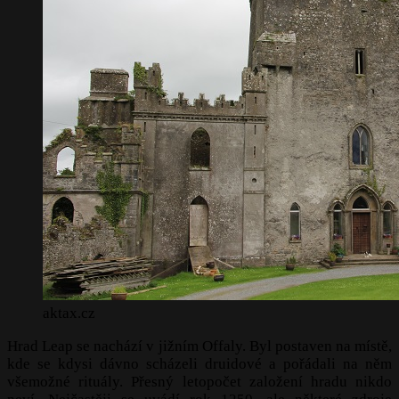
aktax.cz
Hrad Leap se nachází v jižním Offaly. Byl postaven na místě,
kde se kdysi dávno scházeli druidové a pořádali na něm
všemožné rituály. Přesný letopočet založení hradu nikdo