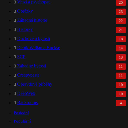
Vrazi a psychopati
25
Obrázky
23
Záhadná historie
22
Historky
21
Duchové a bytosti
18
Deník Williama Buckse
14
SCP
13
Záhadné bytosti
11
Creepypasta
11
Opravdové příběhy
10
DeepWeb
10
Backrooms
4
Poslední
Populární