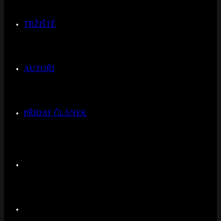
TRŽIŠTĚ
AUTOŘI
PŘIDAT ČLÁNEK
Switch
skin
Hledat