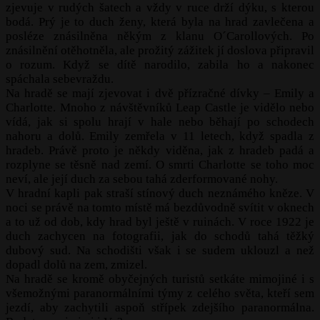
zjevuje v rudých šatech a vždy v ruce drží dýku, s kterou
bodá. Prý je to duch ženy, která byla na hrad zavlečena a
posléze znásilněna někým z klanu O´Carollových. Po
znásilnění otěhotněla, ale prožitý zážitek jí doslova připravil
o rozum. Když se dítě narodilo, zabila ho a nakonec
spáchala sebevraždu.
Na hradě se mají zjevovat i dvě přízračné dívky – Emily a
Charlotte. Mnoho z návštěvníků Leap Castle je vidělo nebo
vídá, jak si spolu hrají v hale nebo běhají po schodech
nahoru a dolů. Emily zemřela v 11 letech, když spadla z
hradeb. Právě proto je někdy viděna, jak z hradeb padá a
rozplyne se těsně nad zemí. O smrti Charlotte se toho moc
neví, ale její duch za sebou tahá zderformované nohy.
V hradní kapli pak straší stínový duch neznámého kněze. V
noci se právě na tomto místě má bezdůvodně svítit v oknech
a to už od dob, kdy hrad byl ještě v ruinách. V roce 1922 je
duch zachycen na fotografii, jak do schodů tahá těžký
dubový sud. Na schodišti však i se sudem uklouzl a než
dopadl dolů na zem, zmizel.
Na hradě se kromě obyčejných turistů setkáte mimojiné i s
všemožnými paranormálními týmy z celého světa, kteří sem
jezdí, aby zachytili aspoň střípek zdejšího paranormálna.