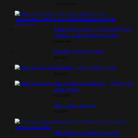
1 týdnem dříve
Backrooms Level 0: nekonečné žluté
chodby, ze kterých není úniku
2 týdny dříve
Prokletá telefonní čísla
18.9.2016
Kdo je Siren Head?
26.5.2020
Zrůdnosti z
Deep Webu
31.12.2018
Jak vyvolat ducha?
10.4.2017
Kdo je Momo? Jaká je Pravda?