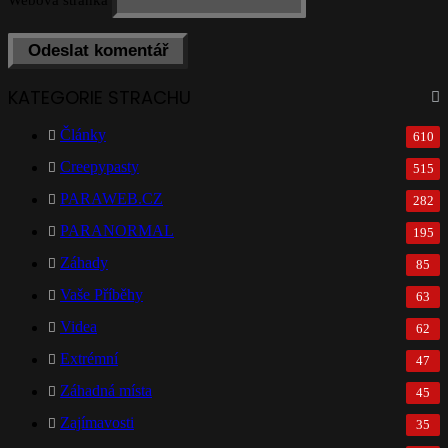
Webová stránka
KATEGORIE STRACHU
Články
610
Creepypasty
515
PARAWEB.CZ
282
PARANORMAL
195
Záhady
85
Vaše Příběhy
63
Videa
62
Extrémní
47
Záhadná místa
45
Zajímavosti
35