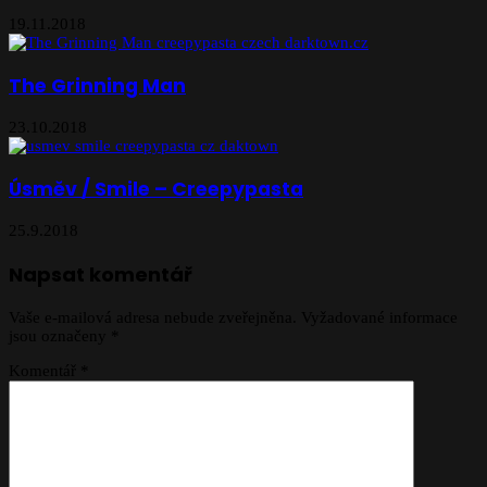
19.11.2018
The Grinning Man
23.10.2018
Úsměv / Smile – Creepypasta
25.9.2018
Napsat komentář
Vaše e-mailová adresa nebude zveřejněna.
Vyžadované informace
jsou označeny
*
Komentář
*