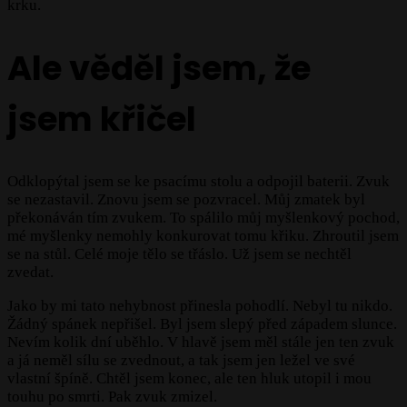
krku.
Ale věděl jsem, že
jsem křičel
Odklopýtal jsem se ke psacímu stolu a odpojil baterii. Zvuk
se nezastavil. Znovu jsem se pozvracel. Můj zmatek byl
překonáván tím zvukem. To spálilo můj myšlenkový pochod,
mé myšlenky nemohly konkurovat tomu křiku. Zhroutil jsem
se na stůl. Celé moje tělo se třáslo. Už jsem se nechtěl
zvedat.
Jako by mi tato nehybnost přinesla pohodlí. Nebyl tu nikdo.
Žádný spánek nepřišel. Byl jsem slepý před západem slunce.
Nevím kolik dní uběhlo. V hlavě jsem měl stále jen ten zvuk
a já neměl sílu se zvednout, a tak jsem jen ležel ve své
vlastní špíně. Chtěl jsem konec, ale ten hluk utopil i mou
touhu po smrti. Pak zvuk zmizel.