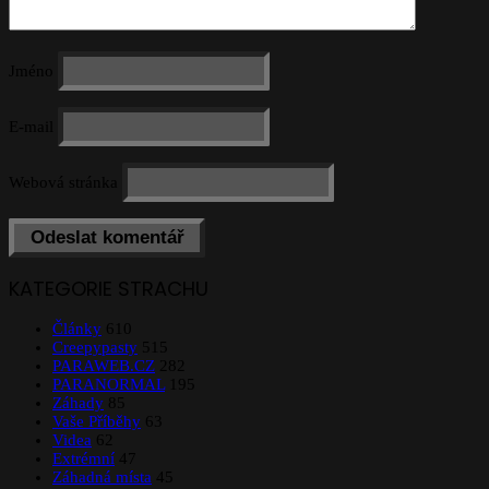
Jméno
E-mail
Webová stránka
KATEGORIE STRACHU
Články
610
Creepypasty
515
PARAWEB.CZ
282
PARANORMAL
195
Záhady
85
Vaše Příběhy
63
Videa
62
Extrémní
47
Záhadná místa
45