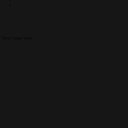
Instagram
Facebook
X
WhatsApp
Telegram
Back
to
top
button
Don`t copy text!