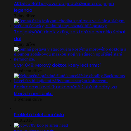
Alžběta Báthoryová: co je doložené a co je jen
legenda
3 dny dříve
Ted jeskyňář: deník z díry, ze které se nemělo šahat
dál
5 dny dříve
SCP-049: Morový doktor, který léčí smrtí
1 týdnem dříve
Backrooms Level 0: nekonečné žluté chodby, ze
kterých není úniku
1 týdnem dříve
Prokletá telefonní čísla
18.9.2016