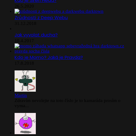
Kdo je Siren Head?
26.5.2020
Zrůdnosti z Deep Webu
31.12.2018
Jak vyvolat ducha?
10.4.2017
Kdo je Momo? Jaká je Pravda?
17.8.2018
Martin
Zdravím nevolejte na toto číslo je to kamaráda prosím o
vyma...