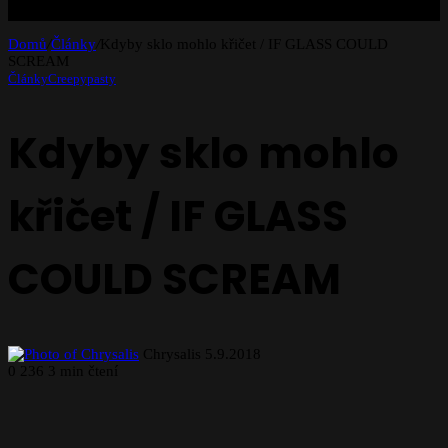
Domů
/
Články
/
Kdyby sklo mohlo křičet / IF GLASS COULD
SCREAM
Články
Creepypasty
Kdyby sklo mohlo
křičet / IF GLASS
COULD SCREAM
Send
Chrysalis
5.9.2018
an
0
236
3 min čtení
email