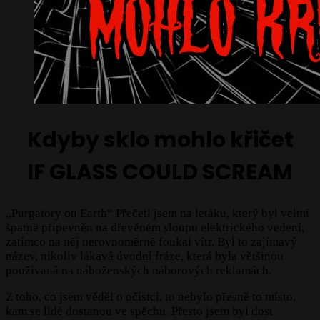
Kdyby sklo mohlo křičet
IF GLASS COULD SCREAM
„Purgatory on Earth“ Přečetl jsem na letáku, který byl velmi
špatně připevněn na dřevěném sloupu elektrického vedení,
zatímco na něj nerovnoměrně foukal vítr. Byl to zajímavý
název, nikoliv lákavá úvodní fráze, která byla většinou
používaná na náboženských náborových reklamách.
Z toho, co jsem věděl o očistci, to nebylo přesně to místo,
kam se lidé dostanou ve spěchu. Přesto jsem byl dost