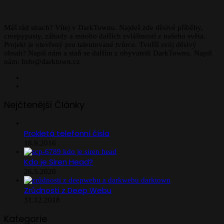
Máš rád strach? Vítej v DarkTownu. Najdeš zde děsivé příběhy,
creepypasty, záhady a mnoho dalších zvláštností z našeho světa.
Projekt je otevřený pro talentované tvůrce. Tvoříš svůj děsivý
obsah? Napiš nám a staň se dalším z obyvatelů DarkTownu. Napiš
nám: Info@darktown.cz
Facebook
Instagram
Nejčtenější Články
Prokletá telefonní čísla
18.9.2016
Kdo je Siren Head?
26.5.2020
Zrůdnosti z Deep Webu
31.12.2018
Kategorie