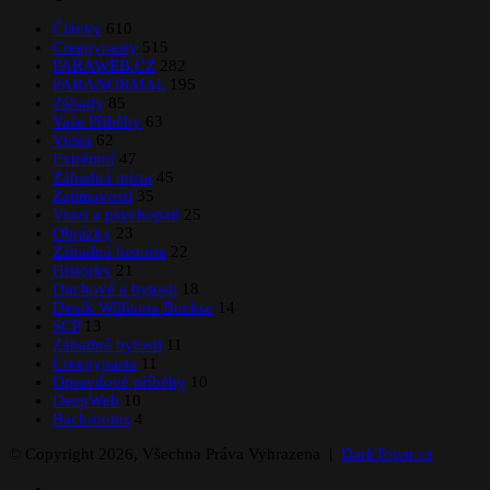
Články
610
Creepypasty
515
PARAWEB.CZ
282
PARANORMAL
195
Záhady
85
Vaše Příběhy
63
Videa
62
Extrémní
47
Záhadná místa
45
Zajímavosti
35
Vrazi a psychopati
25
Obrázky
23
Záhadná historie
22
Historky
21
Duchové a bytosti
18
Deník Williama Buckse
14
SCP
13
Záhadné bytosti
11
Creepypasta
11
Opravdové příběhy
10
DeepWeb
10
Backrooms
4
© Copyright 2026, Všechna Práva Vyhrazena |
DarkTown.cz
Facebook