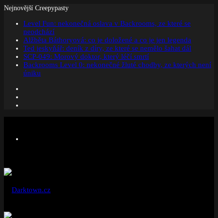
Nejnovější Creepypasty
Level Fun: nekonečná oslava v Backrooms, ze které se
neodchází
Alžběta Báthoryová: co je doložené a co je jen legenda
Ted jeskyňář: deník z díry, ze které se nemělo šahat dál
SCP-049: Morový doktor, který léčí smrtí
Backrooms Level 0: nekonečné žluté chodby, ze kterých není
úniku
Facebook
Instagram
Náhodný
článek
Menu