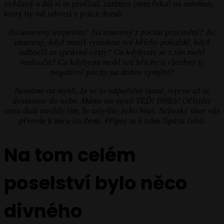
zvědavý a dál si to pročítal, zatímco jsem čekal na autobus,
který by mě odvezl z práce domů.
Jsi unavený utrpením? Jsi unavený z pocitu provinění? Jsi
unavený, když musíš vyznávat své hříchy pokaždé, když
odbočíš ze správné cesty? Co kdybyste se s tím mohl
rozloučit? Co kdybyste mohl své hříchy a všechny ty
negativní pocity na dobro vymýtit?
Nemáme na mysli, že se to odpuštění stane, teprve až se
dostanete do nebe. Máme na mysli TEĎ! DNES! Očistěte
svou duši navždy tím, že uslyšíte Jeho hlas. Nebeský sbor vás
přivede k míru na Zemi. Připoj se k nám. Spása čeká.
Na tom celém
poselství bylo něco
divného