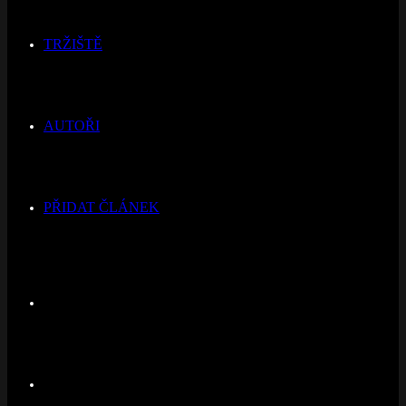
TRŽIŠTĚ
AUTOŘI
PŘIDAT ČLÁNEK
Switch
skin
Hledat