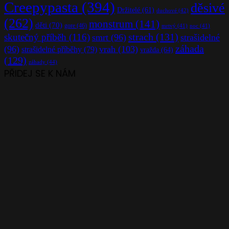
Creepypasta
(394)
děsivé
Držitelé
(61)
duchové
(42)
(262)
monstrum
(141)
děti
(70)
gore
(46)
mrtvý
(41)
noc
(41)
strach
(131)
skutečný příběh
(116)
smrt
(96)
strašidelné
záhada
(96)
vrah
(103)
strašidelné příběhy
(79)
vražda
(64)
(129)
záhady
(44)
PŘIDEJ SE K NÁM