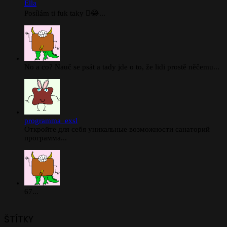
Ella
Posílám ti fuk taky 🫪😂...
No a co? Nauč se psát a tady jde o to, že lidi prostě něčemu...
programma_exsl
Откройте для себя уникальные возможности санаторий
программа...
67...
ŠTÍTKY