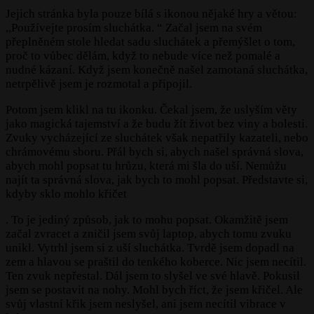
Jejich stránka byla pouze bílá s ikonou nějaké hry a větou:
,,Používejte prosím sluchátka. “ Začal jsem na svém
přeplněném stole hledat sadu sluchátek a přemýšlet o tom,
proč to vůbec dělám, když to nebude více než pomalé a
nudné kázaní. Když jsem konečně našel zamotaná sluchátka,
netrpělivě jsem je rozmotal a připojil.
Potom jsem klikl na tu ikonku. Čekal jsem, že uslyším věty
jako magická tajemství a že budu žít život bez viny a bolesti.
Zvuky vycházející ze sluchátek však nepatřily kazateli, nebo
chrámovému sboru. Přál bych si, abych našel správná slova,
abych mohl popsat tu hrůzu, která mi šla do uší. Nemůžu
najít ta správná slova, jak bych to mohl popsat. Představte si,
kdyby sklo mohlo křičet
. To je jediný způsob, jak to mohu popsat. Okamžitě jsem
začal zvracet a zničil jsem svůj laptop, abych tomu zvuku
unikl. Vytrhl jsem si z uší sluchátka. Tvrdě jsem dopadl na
zem a hlavou se praštil do tenkého koberce. Nic jsem necítil.
Ten zvuk nepřestal. Dál jsem to slyšel ve své hlavě. Pokusil
jsem se postavit na nohy. Mohl bych říct, že jsem křičel. Ale
svůj vlastní křik jsem neslyšel, ani jsem necítil vibrace v