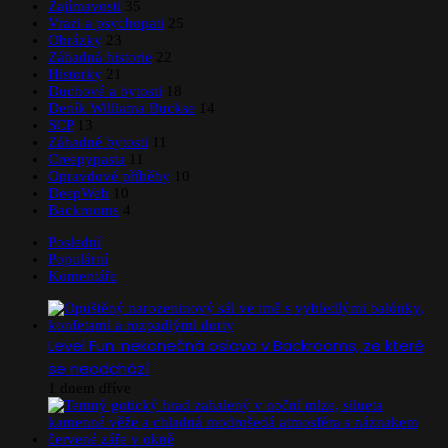
Zajímavosti
35
Vrazi a psychopati
25
Obrázky
23
Záhadná historie
22
Historky
21
Duchové a bytosti
18
Deník Williama Buckse
14
SCP
13
Záhadné bytosti
11
Creepypasta
11
Opravdové příběhy
10
DeepWeb
10
Backrooms
4
Poslední
Populární
Komentáře
Level Fun: nekonečná oslava v Backrooms, ze které
se neodchází
1 dnem dříve