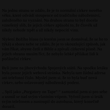
Na jednu stranu se zdálo, že je to normální církev nového
věku, které odvádí stoupence od tradičního náboženství,
založeného na vyznání. Na druhou stranu to byl docela
vznešený slib, že jejich církev způsobí to, že člověk už
nikdy nebude trpět a už nikdy nepocítí vinu.
Slyšení Božího hlasu (o kterém jsem se domníval, že se ho to
týká) a sboru nebe se zdálo, že je to okouzlující způsob, jak
vám říkat, abyste četli z Bible a zpívali církevní písně. Na
jejich obranu musím říct, že nebylo lehké přilákat lidi k
počáteční církev.
Byli jsme na jihovýchodu Spojených států. Na spodku letáku
byla pouze jejich webová stránka. Nebyla tam žádná adresa
ani telefonní číslo. Myslel jsem si, že to byla buď nová
církev, nebo oslavovaný náboženský podest.
,, Spíš jako „Purgatory on Tape“ “ zamumlal jsem si pro sebe
a usmál se nad svým vlastním vtipem. Vyfotil jsem si leták
svým telefonem a nastoupil do autobusu, který konečně
dorazil.