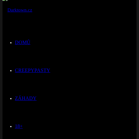
DOMŮ
CREEPYPASTY
ZÁHADY
18+