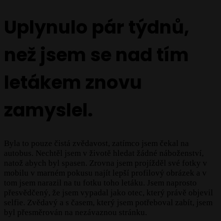
Uplynulo pár týdnů,
než jsem se nad tím
letákem znovu
zamyslel.
Byla to pouze čistá zvědavost, zatímco jsem čekal na
autobus. Nechtěl jsem v životě hledat žádné náboženství,
natož abych byl spasen. Zrovna jsem projížděl své fotky v
mobilu v marném pokusu najít lepší profilový obrázek a v
tom jsem narazil na tu fotku toho letáku. Jsem naprosto
přesvědčený, že jsem vypadal jako otec, který právě objevil
selfie. Zvědavý a s časem, který jsem potřeboval zabít, jsem
byl přesměrován na nezávaznou stránku.