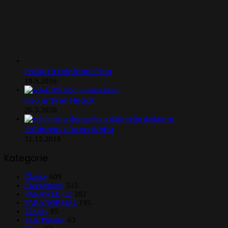
Prokletá telefonní čísla
18.9.2016
Kdo je Siren Head?
26.5.2020
Zrůdnosti z Deep Webu
31.12.2018
Kategorie
Články
609
Creepypasty
515
PARAWEB.CZ
282
PARANORMAL
195
Záhady
85
Vaše Příběhy
63