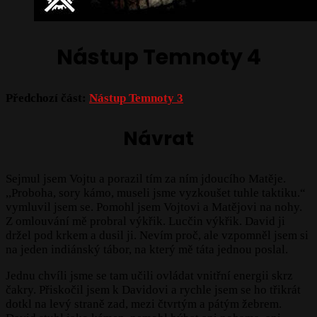
Nástup Temnoty 4
Předchozí část:
Nástup Temnoty 3
Návrat
Sejmul jsem Vojtu a porazil tím za ním jdoucího Matěje.
,,Proboha, sory kámo, museli jsme vyzkoušet tuhle taktiku.“
vymluvil jsem se. Pomohl jsem Vojtovi a Matějovi na nohy.
Z omlouvání mě probral výkřik. Lucčin výkřik. David ji
držel pod krkem a dusil ji. Nevím proč, ale vzpomněl jsem si
na jeden indiánský tábor, na který mě táta jednou poslal.
Jednu chvíli jsme se tam učili ovládat vnitřní energii skrz
čakry. Přiskočil jsem k Davidovi a rychle jsem se ho třikrát
dotkl na levý straně zad, mezi čtvrtým a pátým žebrem.