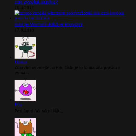
Jak vyvolat ducha?
10.4.2017
Kdo je Momo? Jaká je Pravda?
17.8.2018
Martin
Zdravím nevolejte na toto číslo je to kamaráda prosím o
vyma...
Ella
Posílám ti fuk taky 🫪😂...