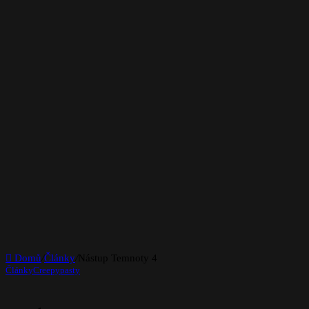
Domů
/
Články
/
Nástup Temnoty 4
Články
Creepypasty