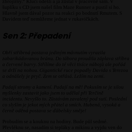
zbrojírny.“ Kluci odešli a já zůstal v pracovně sám. V
šuplíku s CD jsem našel film Maze Runner a pustil si ho.
Hlavně jsem dával pozor na reakci po bodnutí Rmutem. S
Davidem teď nemůžeme jednat v rukavičkách.
Sen 2: Přepadení
Obří stříbrná postava jediným mávnutím vyrazila
zabarikádovanou bránu.
Do tábora proudila záplava stříbra
a červené barvy.
Střílíme do té věci tisíce nábojů ale pořád
se drží na nohou.
Gigantické ruce popadly Davida
s Terezou
a odnášely je pryč.
Zem se otřásá.
Ležím na zemi.
Padají stromy a kamení.
Padají na mě!
Pokusím se je silou
myšlenky zastavit jako jsem to udělal při Terčině
incidentu.
Nevyšlo to.
Zůstávám zavalený pod sutí.
Poslední
co slyším je jekot mých přátel a smích.
Hubená, vysoká a
černě oděná postava se ďábelsky směje!
Probudím se a kouknu na hodiny. Bude půl sedmé.
Převléknu se, nasadím si tepláky a mikinu a vyjdu ven do