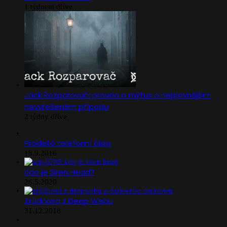
1 týdnem dříve
Jack Rozparovač: pravda a mýtus o nejslavnějším
nevyřešeném případu
2 týdny dříve
Prokletá telefonní čísla
18.9.2016
Kdo je Siren Head?
26.5.2020
Zrůdnosti z Deep Webu
31.12.2018