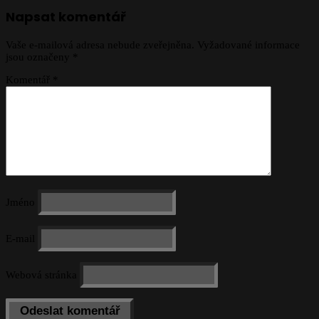
Napsat komentář
Vaše e-mailová adresa nebude zveřejněna.
Vyžadované informace
jsou označeny
*
Komentář
*
Jméno
E-mail
Webová stránka