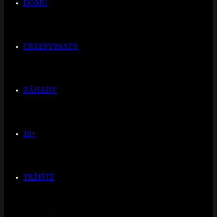
DOMŮ
CREEPYPASTY
ZÁHADY
18+
TRŽIŠTĚ