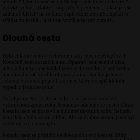
minule.“ Otočili jsme se na Matěje. ,,Ale to už je dávno!“
vyhrkl rychle. ,,Dobře,“ odpověděl jsem mu. ,,Takže je vše
zadáno? Jděte!“ na to kluci čapli různé zbraně a začali je
střádat do krabic, já si vzal vozík a šel pro zbraně.
Dlouhá cesta
Bylo chladné ráno a vichr tomu taky moc nepřilepšoval.
Konečně jsem dorazil k autu. Opatrně jsem sundal děla,
miny a bomby a naskládal jsem je do vozíku. Z pečlivého
upevňování mě vytrhla obrovská rána. Rychle jsem se
schoval za auto a popadl kulomet, který nejspíš klukům
vypadl z jednoho pytle.
Čekal jsem. Nic se ale nestalo, a tak jsem se odvážil
vykouknout zpoza rohu. Nedaleko ode mne se cosi blyštilo.
Pomalu jsem se postavil a kulomet tisknul k sobě. Nebudu
vám lhát, chtělo se mi zdrhat. Ale na druhou stranu jsem byl
zvědavý, co to tam bylo.
Pomalu jsem se připlížil na dokonalou vzdálenost. Zády