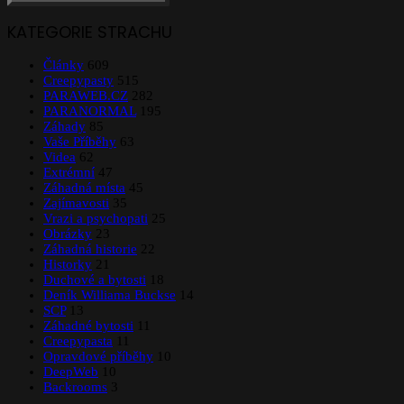
KATEGORIE STRACHU
Články
609
Creepypasty
515
PARAWEB.CZ
282
PARANORMAL
195
Záhady
85
Vaše Příběhy
63
Videa
62
Extrémní
47
Záhadná místa
45
Zajímavosti
35
Vrazi a psychopati
25
Obrázky
23
Záhadná historie
22
Historky
21
Duchové a bytosti
18
Deník Williama Buckse
14
SCP
13
Záhadné bytosti
11
Creepypasta
11
Opravdové příběhy
10
DeepWeb
10
Backrooms
3