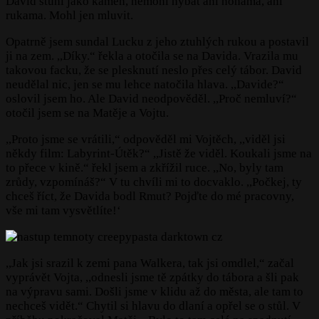
David stuhl jako kámen, nemohl hýbat ani nohama, ani
rukama. Mohl jen mluvit.
Opatrně jsem sundal Lucku z jeho ztuhlých rukou a postavil
ji na zem. ,,Díky.“ řekla a otočila se na Davida. Vrazila mu
takovou facku, že se plesknutí neslo přes celý tábor. David
neudělal nic, jen se mu lehce natočila hlava. ,,Davide?“
oslovil jsem ho. Ale David neodpověděl. ,,Proč nemluví?“
otočil jsem se na Matěje a Vojtu.
,,Proto jsme se vrátili,“ odpověděl mi Vojtěch, ,,viděl jsi
někdy film: Labyrint-Útěk?“ ,,Jistě že viděl. Koukali jsme na
to přece v kině.“ řekl jsem a zkřížil ruce. ,,No, byly tam
zrůdy, vzpomínáš?“ V tu chvíli mi to docvaklo. ,,Počkej, ty
chceš říct, že Davida bodl Rmut? Pojďte do mé pracovny,
vše mi tam vysvětlíte!‘
,,Jak jsi srazil k zemi pana Walkera, tak jsi omdlel,“ začal
vyprávět Vojta, ,,odnesli jsme tě zpátky do tábora a šli pak
na výpravu sami. Došli jsme v klidu až do města, ale tam to
nechceš vidět.“ Chytil si hlavu do dlaní a opřel se o stůl. V