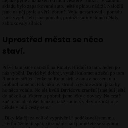
nějaké pytle a naházeli do nich veškeré “zboží.“ V zadním
skladu bylo zaparkované auto, ještě s plnou nádrží. Naložili
jsme na něj pytle a větší zbraně. Vojta nastartoval a pomalu
jsme vyjeli. Jeli jsme pomalu, protože sutiny domů někdy
zablokovaly silnici.
Uprostřed města se něco
staví.
Právě tam jsme narazili na Rmuty. Hlídají to tam. Jeden po
nás vyběhl. David byl dobrej, vytáhl kulomet a začal po tom
Rmutovi střílet. Jenže ho Rmut strhl z auta a ocasem mu
probodl rameno. Pak jako by strnul a rychle zdrhl, jako by
ho něco volalo. No ale kvůli Davidovu zranění jsme jeli ještě
do několika lékáren a pobrali jsme léky a obvazy. Na cestě
zpět nám ale došel benzín, takže auto s velkým zbožím je
někde v půli cesty sem.“
,,Díky Matěji za veliké vyprávění.“ poděkoval jsem mu.
,,Teď můžete jít spát, zítra nám snad pomůžete se stavbou