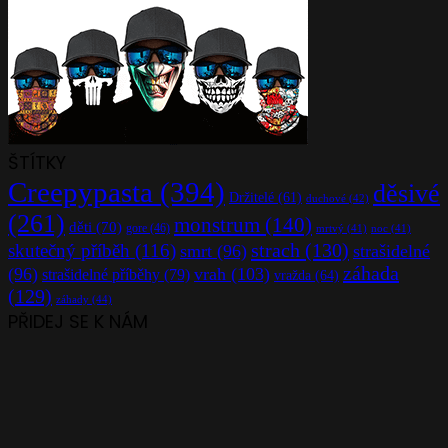
ŠTÍTKY
Creepypasta
(394)
děsivé
Držitelé
(61)
duchové
(42)
(261)
monstrum
(140)
děti
(70)
gore
(46)
mrtvý
(41)
noc
(41)
strach
(130)
skutečný příběh
(116)
smrt
(96)
strašidelné
záhada
(96)
vrah
(103)
strašidelné příběhy
(79)
vražda
(64)
(129)
záhady
(44)
PŘIDEJ SE K NÁM