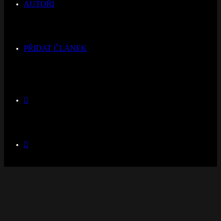
AUTOŘI
PŘIDAT ČLÁNEK
Switch
skin
Hledat