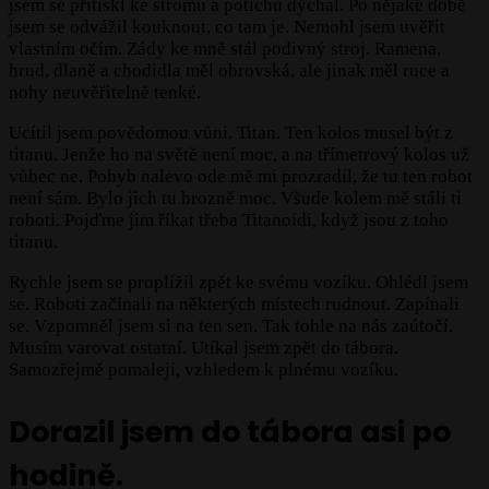
jsem se přitiskl ke stromu a potichu dýchal. Po nějaké době
jsem se odvážil kouknout, co tam je. Nemohl jsem uvěřit
vlastním očím. Zády ke mně stál podivný stroj. Ramena,
hrud, dlaně a chodidla měl obrovská, ale jinak měl ruce a
nohy neuvěřitelně tenké.
Ucítil jsem povědomou vůni. Titan. Ten kolos musel být z
titanu. Jenže ho na světě není moc, a na třímetrový kolos už
vůbec ne. Pohyb nalevo ode mě mi prozradil, že tu ten robot
není sám. Bylo jich tu hrozně moc. Všude kolem mě stáli ti
roboti. Pojďme jim říkat třeba Titanoidi, když jsou z toho
titanu.
Rychle jsem se proplížil zpět ke svému vozíku. Ohlédl jsem
se. Roboti začínali na některých místech rudnout. Zapínali
se. Vzpomněl jsem si na ten sen. Tak tohle na nás zaútočí.
Musím varovat ostatní. Utíkal jsem zpět do tábora.
Samozřejmě pomaleji, vzhledem k plnému vozíku.
Dorazil jsem do tábora asi po
hodině.