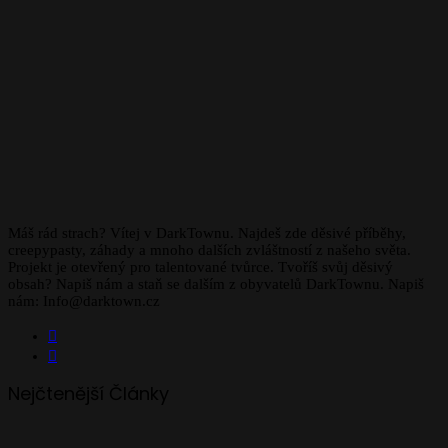
Máš rád strach? Vítej v DarkTownu. Najdeš zde děsivé příběhy,
creepypasty, záhady a mnoho dalších zvláštností z našeho světa.
Projekt je otevřený pro talentované tvůrce. Tvoříš svůj děsivý
obsah? Napiš nám a staň se dalším z obyvatelů DarkTownu. Napiš
nám: Info@darktown.cz
Facebook
Instagram
Nejčtenější Články