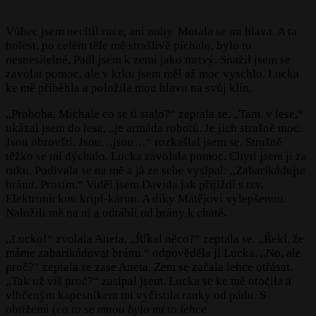
Vůbec jsem necítil ruce, ani nohy. Motala se mi hlava. A ta
bolest, po celém těle mě strašlivě píchalo, bylo to
nesnesitelné. Padl jsem k zemi jako mrtvý. Snažil jsem se
zavolat pomoc, ale v krku jsem měl až moc vyschlo. Lucka
ke mě přiběhla a položila mou hlavu na svůj klín.
,,Proboha, Michale co se ti stalo?“ zeptala se. ,,Tam, v lese,“
ukázal jsem do lesa, ,,je armáda robotů. Je jich strašně moc.
Jsou obrovští. Jsou…jsou…“ rozkašlal jsem se. Strašně
těžko se mi dýchalo. Lucka zavolala pomoc. Chytl jsem ji za
ruku. Podívala se na mě a já ze sebe vysípal: ,,Zabarikádujte
bránu. Prosím.“ Viděl jsem Davida jak přijíždí s tzv.
Elektronickou kripl-károu. A díky Matějovi vylepšenou.
Naložili mě na ní a odtáhli od brány k chatě.
,,Lucko!“ zvolala Aneta, ,,Říkal něco?“ zeptala se. ,,Řekl, že
máme zabarikádovat bránu.“ odpověděla jí Lucka. ,,No, ale
proč?“ zeptala se zase Aneta. Zem se začala lehce otřásat.
,,Tak už víš proč?“ zasípal jsem. Lucka se ke mě otočila a
vlhčeným kapesníkem mi vyčistila ranky od pádu. S
obtížemi (
co to se mnou bylo mi to lehce