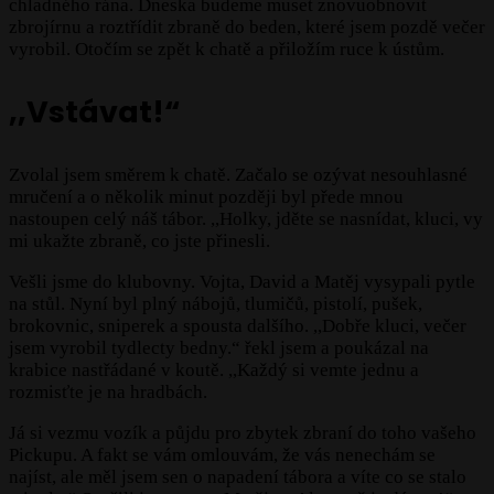
chladného rána. Dneska budeme muset znovuobnovit
zbrojírnu a roztřídit zbraně do beden, které jsem pozdě večer
vyrobil. Otočím se zpět k chatě a přiložím ruce k ústům.
,,Vstávat!“
Zvolal jsem směrem k chatě. Začalo se ozývat nesouhlasné
mručení a o několik minut později byl přede mnou
nastoupen celý náš tábor. ,,Holky, jděte se nasnídat, kluci, vy
mi ukažte zbraně, co jste přinesli.
Vešli jsme do klubovny. Vojta, David a Matěj vysypali pytle
na stůl. Nyní byl plný nábojů, tlumičů, pistolí, pušek,
brokovnic, sniperek a spousta dalšího. ,,Dobře kluci, večer
jsem vyrobil tydlecty bedny.“ řekl jsem a poukázal na
krabice nastřádané v koutě. ,,Každý si vemte jednu a
rozmisťte je na hradbách.
Já si vezmu vozík a půjdu pro zbytek zbraní do toho vašeho
Pickupu. A fakt se vám omlouvám, že vás nenechám se
najíst, ale měl jsem sen o napadení tábora a víte co se stalo