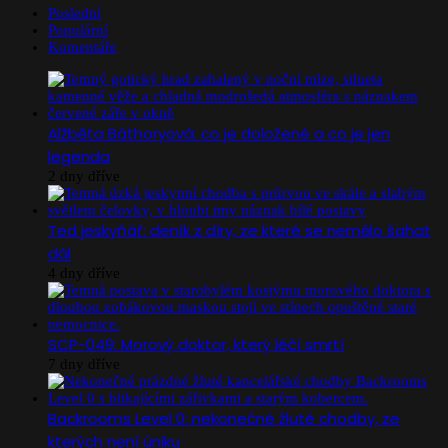
Poslední
Populární
Komentáře
Alžběta Báthoryová: co je doložené a co je jen
legenda
2 dny dříve
Ted jeskyňář: deník z díry, ze které se nemělo šahat
dál
4 dny dříve
SCP-049: Morový doktor, který léčí smrtí
7 dny dříve
Backrooms Level 0: nekonečné žluté chodby, ze
kterých není úniku