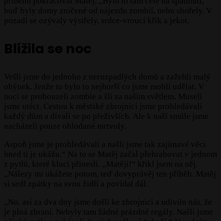
příběhu pokračoval Matěj. ,,Bylo to tam celé na spadnutí,
buď byly domy zničené od nájezdu zombií, nebo shořely. V
pozadí se ozývaly výstřely, srdce-vroucí křik a jekot.
Blížila se noc
Vešli jsme do jednoho z nerozpadlých domů a zažehli malý
ohýnek. Jenže to bylo to nejhorší co jsme mohli udělat. V
noci se probouzeli zombie a šli za naším světlem. Museli
jsme utéct. Cestou k městské zbrojnici jsme prohledávali
každý dům a dívali se po přeživších. Ale k naší smůle jsme
nacházeli pouze ohlodané mrtvoly.
Aspoň jsme je prohledávali a našli jsme tak zajímavé věci
hned ti je ukážu.“ Na to se Matěj začal přehrabovat v jednom
z pytlů, které kluci přinesli. ,,Matěji!“ křikl jsem na něj.
,,Nálezy mi ukážete potom, teď dovyprávěj ten příběh. Matěj
si sedl zpátky na svou židli a povídal dál.
,,No, asi za dva dny jsme došli ke zbrojnici a udivilo nás, že
je plná zbraní. Nebyly tam žádné prázdné regály. Našli jsme