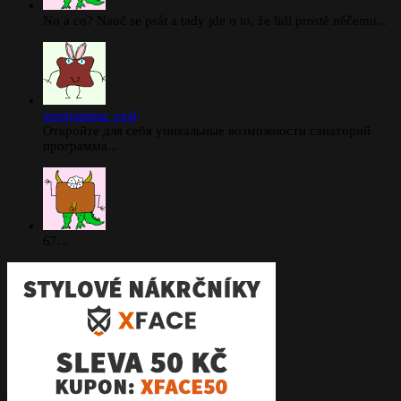
No a co? Nauč se psát a tady jde o to, že lidi prostě něčemu...
programma_exsl
Откройте для себя уникальные возможности санаторий
программа...
67...