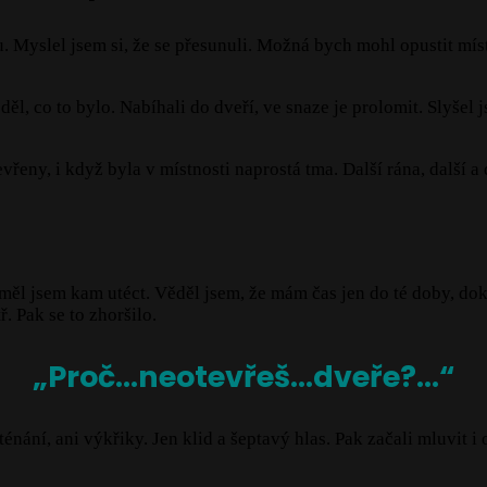
u. Myslel jsem si, že se přesunuli. Možná bych mohl opustit mís
, co to bylo. Nabíhali do dveří, ve snaze je prolomit. Slyšel j
eny, i když byla v místnosti naprostá tma. Další rána, další a 
měl jsem kam utéct. Věděl jsem, že mám čas jen do té doby, do
. Pak se to zhoršilo.
„Proč…neotevřeš…dveře?…“
nání, ani výkřiky. Jen klid a šeptavý hlas. Pak začali mluvit i o