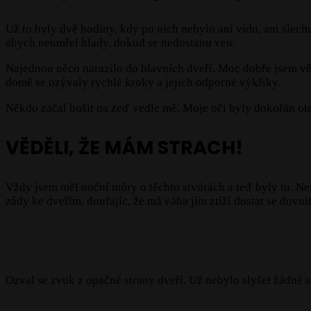
Už to byly dvě hodiny, kdy po nich nebylo ani vidu, ani slech
abych neumřel hlady, dokud se nedostanu ven.
Najednou něco narazilo do hlavních dveří. Moc dobře jsem věděl
domě se ozývaly rychlé kroky a jejich odporné výkřiky.
Někdo začal bušit na zeď vedle mě. Moje oči byly dokořán otevř
VĚDĚLI, ŽE MÁM STRACH!
Vždy jsem měl noční můry o těchto stvůrách a teď byly tu. Ne
zády ke dveřím, doufajíc, že má váha jim ztíží dostat se dovnitř
Ozval se zvuk z opačné strany dveří. Už nebylo slyšet žádné sté