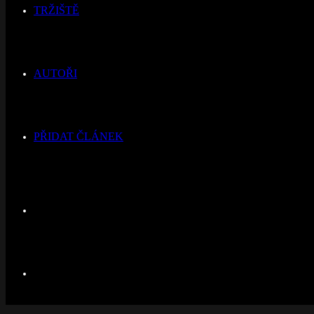
TRŽIŠTĚ
AUTOŘI
PŘIDAT ČLÁNEK
Switch
skin
Hledat