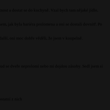
tnost a dostat se do kuchyně. Vzal bych tam nějaké jídlo,
sem, jak byla bariéra prolomena a oni se dostali dovnitř. Po
další, oni moc dobře věděli, že jsem v koupelně.
kud se dveře neprolomí nebo mi dojdou zásoby. Sedl jsem si
statní z nich