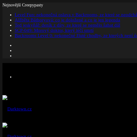
Nejnovější Creepypasty
Level Fun: nekonečná oslava v Backrooms, ze které se neodchá
Alžběta Báthoryová: co je doložené a co je jen legenda
Ted jeskyňář: deník z díry, ze které se nemělo šahat dál
SCP-049: Morový doktor, který léčí smrtí
Backrooms Level 0: nekonečné žluté chodby, ze kterých není ú
Facebook
Instagram
Náhodný
článek
Menu