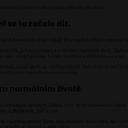
 se to začalo dít.
ila na dobrovolníky. Vědci říkali, že se možná jedná o neznámý ú
zýval křik, prosící o pomoc a o otevření zaseklých dveří. Záchra
e jako vzteklí paviáni. Lámání končetin a trhání masa z kostí.
 zvířaty, začali útočit na všechny ostatní. Bylo to horší než ja
elných zpráv o aktuálním stavu situace.
ém normálním životě
bo četl nějaký novinový článek, vždy mě to znepokojilo. Lékaři 
u si představíte, byli to oni.
to v každém zombie filmu. Lidé nevěděli, komu věřit, tak vytvář
dny později se objevili v mém městě.