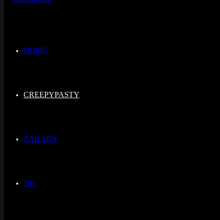
DOMŮ
CREEPYPASTY
ZÁHADY
18+