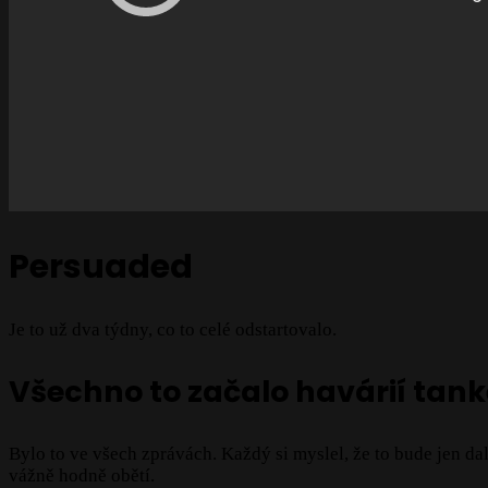
Persuaded
Je to už dva týdny, co to celé odstartovalo.
Všechno to začalo havárií tank
Bylo to ve všech zprávách. Každý si myslel, že to bude jen d
vážně hodně obětí.