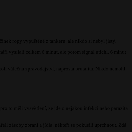
činek ropy vypuštěné z tankeru, ale nikdo si nebyl jistý.
náři vysílali celkem 6 minut, ale potom signál utichl. 6 minut
kákoli válečná zpravodajství, naprostá brutalita. Nikdo nemohl
pro to měli vysvětlení, že jde o nějakou infekci nebo parazita
eli zásoby zbraní a jídla, někteří se pokusili uprchnout. Zdá