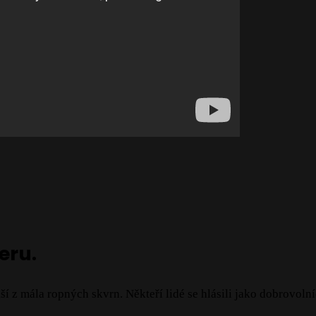
eru.
alší z mála ropných skvrn. Někteří lidé se hlásili jako dobrov