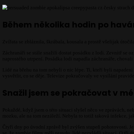
Během několika hodin po havárii
Zvířata se zbláznila, škrábala, kousala a prostě všelijak útoč
Záchranáři se stále snažili dostat posádku z lodi. Zevnitř se o
naprostého utrpení. Posádka lodi napadla záchranáře, chovali s
Lidé na břehu na tom nebyli o nic lépe. Ti, kteří byli napadeni
vysvětlit, co se děje. Televize pokračovaly ve vysílání pravid
Snažil jsem se pokračovat v m
Pokaždé, když jsem o této situaci slyšel něco ve zprávách, ne
mozku, ale na tom nezáleží. Nebyla to totiž taková infekce, jako
Čtyři dny po úvodní zprávě byl zvýšen stupeň pohotovosti. Je 
se, že zombie filmy měli pravdu, lidé nezvládli situaci. O tři 