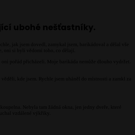
jící ubohé nešťastníky.
chle, jak jsem dovedl, zamykal jsem, barikádoval a dělal vše
, oni si byli vědomi toho, co dělají.
se, oni pořád přicházeli. Moje barikáda nemůže dlouho vydržet.
ni věděli, kde jsem. Rychle jsem uháněl do místnosti a zamkl za
koupelna. Nebyla tam žádná okna, jen jedny dveře, které
uchal vzdálené výkřiky.