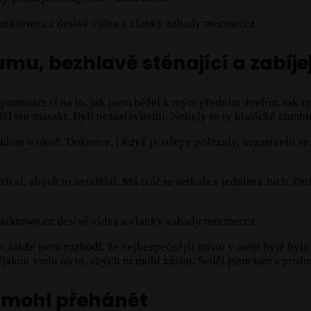
mu, bezhlavě sténající a zabíje
Vzpomínám si na to, jak jsem běžel k mým předním dveřím, tak ry
ěl ten masakr. Byli nezastavitelní. Nebyly to ty klasické zombie
 sklem v okně. Dokonce, i když je střepy pořezaly, nezastavili 
ych si, abych to neudělal. Má tvář se setkala s jedním z nich. O
 takže jsem rozhodl, že nejbezpečnější místo v mém bytě byla 
akou vodu na to, abych tu mohl zůstat. Seděl jsem tam a poslo
to mohl přehánět