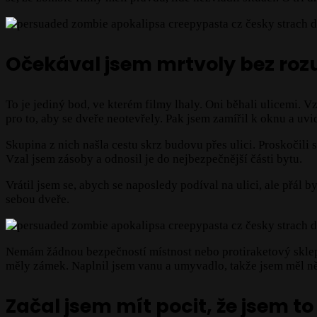
Očekával jsem mrtvoly bez rozu
To je jediný bod, ve kterém filmy lhaly. Oni běhali ulicemi. 
pro to, aby se dveře neotevřely. Pak jsem zamířil k oknu a uvid
Skupina z nich našla cestu skrz budovu přes ulici. Proskočili
Vzal jsem zásoby a odnosil je do nejbezpečnější části bytu.
Vrátil jsem se, abych se naposledy podíval na ulici, ale přál b
sebou dveře.
Nemám žádnou bezpečností místnost nebo protiraketový sklep,
měly zámek. Naplnil jsem vanu a umyvadlo, takže jsem měl něj
Začal jsem mít pocit, že jsem 