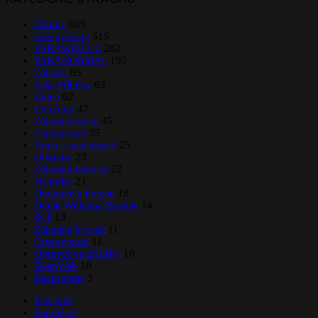
Články
609
Creepypasty
515
PARAWEB.CZ
282
PARANORMAL
195
Záhady
85
Vaše Příběhy
63
Videa
62
Extrémní
47
Záhadná místa
45
Zajímavosti
35
Vrazi a psychopati
25
Obrázky
23
Záhadná historie
22
Historky
21
Duchové a bytosti
18
Deník Williama Buckse
14
SCP
13
Záhadné bytosti
11
Creepypasta
11
Opravdové příběhy
10
DeepWeb
10
Backrooms
3
Poslední
Populární