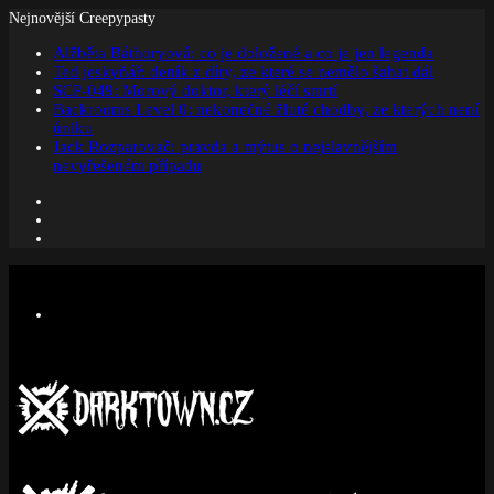
Nejnovější Creepypasty
Alžběta Báthoryová: co je doložené a co je jen legenda
Ted jeskyňář: deník z díry, ze které se nemělo šahat dál
SCP-049: Morový doktor, který léčí smrtí
Backrooms Level 0: nekonečné žluté chodby, ze kterých není
úniku
Jack Rozparovač: pravda a mýtus o nejslavnějším
nevyřešeném případu
Facebook
Instagram
Náhodný
článek
Menu