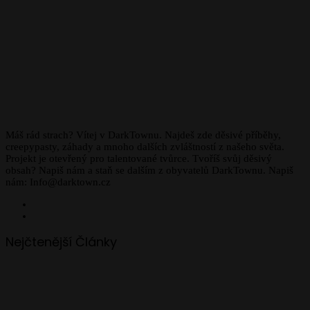
Máš rád strach? Vítej v DarkTownu. Najdeš zde děsivé příběhy,
creepypasty, záhady a mnoho dalších zvláštností z našeho světa.
Projekt je otevřený pro talentované tvůrce. Tvoříš svůj děsivý
obsah? Napiš nám a staň se dalším z obyvatelů DarkTownu. Napiš
nám: Info@darktown.cz
Facebook
Instagram
Nejčtenější Články