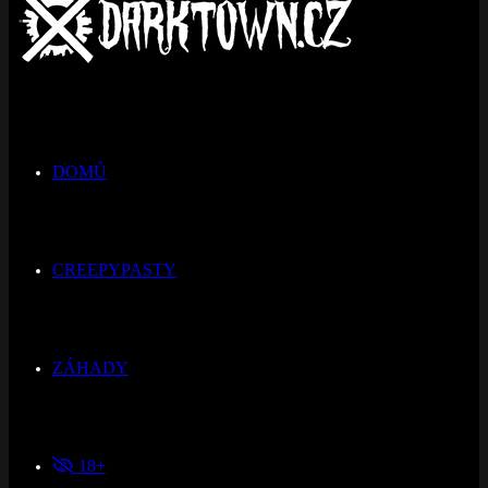
DOMŮ
CREEPYPASTY
ZÁHADY
18+