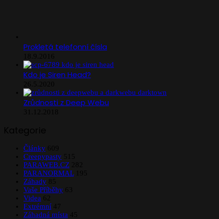
Prokletá telefonní čísla
18.9.2016
Kdo je Siren Head?
26.5.2020
Zrůdnosti z Deep Webu
31.12.2018
Kategorie
Články
609
Creepypasty
515
PARAWEB.CZ
282
PARANORMAL
195
Záhady
85
Vaše Příběhy
63
Videa
62
Extrémní
47
Záhadná místa
45