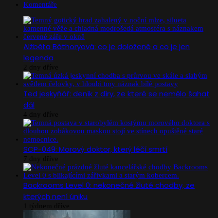
Komentáře
Alžběta Báthoryová: co je doložené a co je jen
legenda
2 dny dříve
Ted jeskyňář: deník z díry, ze které se nemělo šahat
dál
4 dny dříve
SCP-049: Morový doktor, který léčí smrtí
7 dny dříve
Backrooms Level 0: nekonečné žluté chodby, ze
kterých není úniku
1 týdnem dříve