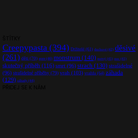
ŠTÍTKY
Creepypasta
(394)
děsivé
Držitelé
(61)
duchové
(42)
(261)
monstrum
(140)
děti
(70)
gore
(46)
mrtvý
(41)
noc
(41)
strach
(130)
skutečný příběh
(116)
smrt
(96)
strašidelné
záhada
(96)
vrah
(103)
strašidelné příběhy
(79)
vražda
(64)
(129)
záhady
(44)
PŘIDEJ SE K NÁM