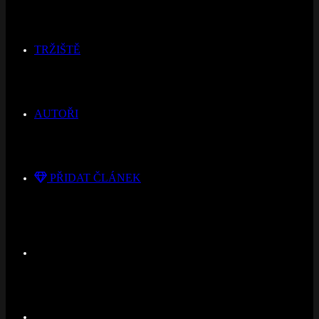
TRŽIŠTĚ
AUTOŘI
PŘIDAT ČLÁNEK
Switch
skin
Hledat