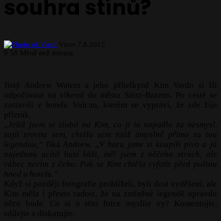
souhra stínů?
Follow
Send
Vizor
7.8.2015
on
an
0
58
Méně než minuta
X
email
Jistý Andrew Waters a jeho přítelkyně Kim Vardo si šli
odpočinout na víkend do města Saint-Bazens. Po cestě se
zastavili v hotelu Vulcan, kterém se vypráví, že zde žije
přízrak.
„
Ještě jsem se zlobil na Kim, co jí to napadlo za nesmysl,
zajít zrovna sem, chtěla sem totiž úmyslně přímo za tou
legendou,“
říká Andrew. „
V baru jsme si koupili pivo a já
najednou ucítil husí kůži, měl jsem z něčeho strach, ale
vůbec nevím z čeho.
Pak se Kim chtěla vyfotit před poštou
hned u hotelu.“
Když si později fotografie prohlíželi, byli dost vyděšení, ale
Kim měla i přesto radost, že na zmíněné legendě opravdu
něco bude. Co si o této fotce myslíte vy? Komentujte,
sdílejte a diskutujte.