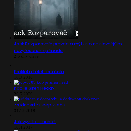
Jack Rozparovač: pravda a mýtus o nejslavnějším
nevyřešeném případu
2 týdny dříve
Prokletá telefonní čísla
18.9.2016
Kdo je Siren Head?
26.5.2020
Zrůdnosti z Deep Webu
31.12.2018
Jak vyvolat ducha?
10.4.2017