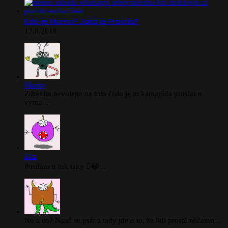
Kdo je Momo? Jaká je Pravda?
17.8.2018
Martin
Zdravím nevolejte na toto číslo je to kamaráda prosím o
vyma...
Ella
Posílám ti fuk taky 🫪😂...
No a co? Nauč se psát a tady jde o to, že lidi prostě něčemu...