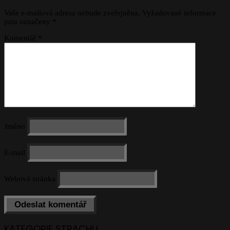
Vaše e-mailová adresa nebude zveřejněna.
Vyžadované informace
jsou označeny
*
Komentář
*
Jméno
E-mail
Webová stránka
KATEGORIE STRACHU