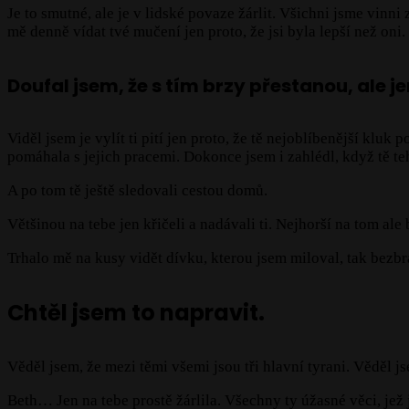
Je to smutné, ale je v lidské povaze žárlit. Všichni jsme vinni z
mě denně vídat tvé mučení jen proto, že jsi byla lepší než oni.
Doufal jsem, že s tím brzy přestanou, ale je
Viděl jsem je vylít ti pití jen proto, že tě nejoblíbenější kluk 
pomáhala s jejich pracemi. Dokonce jsem i zahlédl, když tě teh
A po tom tě ještě sledovali cestou domů.
Většinou na tebe jen křičeli a nadávali ti. Nejhorší na tom ale 
Trhalo mě na kusy vidět dívku, kterou jsem miloval, tak bezbr
Chtěl jsem to napravit.
Věděl jsem, že mezi těmi všemi jsou tři hlavní tyrani. Věděl js
Beth… Jen na tebe prostě žárlila. Všechny ty úžasné věci, jež 