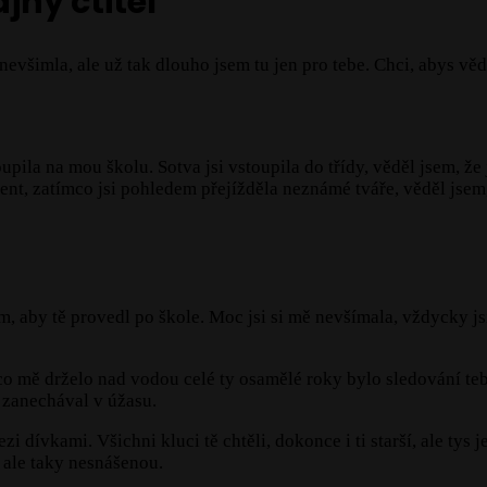
jný ctitel
 nevšimla, ale už tak dlouho jsem tu jen pro tebe. Chci, abys vě
ila na mou školu. Sotva jsi vstoupila do třídy, věděl jsem, že 
oment, zatímco jsi pohledem přejížděla neznámé tváře, věděl jse
m, aby tě provedl po škole. Moc jsi si mě nevšímala, vždycky jsi
 co mě drželo nad vodou celé ty osamělé roky bylo sledování teb
zanechával v úžasu.
zi dívkami. Všichni kluci tě chtěli, dokonce i ti starší, ale tys
 ale taky nesnášenou.