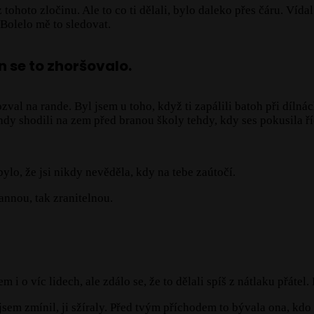
 tohoto zločinu. Ale to co ti dělali, bylo daleko přes čáru. Vídal 
 Bolelo mě to sledovat.
n se to zhoršovalo.
pozval na rande. Byl jsem u toho, když ti zapálili batoh při dílná
dy shodili na zem před branou školy tehdy, kdy ses pokusila říct
bylo, že jsi nikdy nevěděla, kdy na tebe zaútočí.
annou, tak zranitelnou.
em i o víc lidech, ale zdálo se, že to dělali spíš z nátlaku přáte
jsem zmínil, ji sžíraly. Před tvým příchodem to bývala ona, kdo