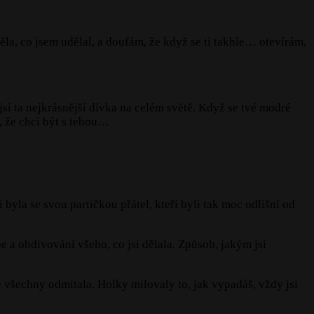
děla, co jsem udělal, a doufám, že když se ti takhle… otevírám,
jsi ta nejkrásnější dívka na celém světě. Když se tvé modré
m, že chci být s tebou…
 byla se svou partičkou přátel, kteří byli tak moc odlišní od
e a obdivování všeho, co jsi dělala. Způsob, jakým jsi
 je všechny odmítala. Holky milovaly to, jak vypadáš, vždy jsi