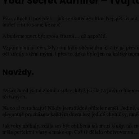
Your Secret Admirer – Tvůj ta
Píšu, abych ti pověděl… jak se skutečně cítím. Nejspíš sis ani
budeš cítit to samé ke mně.
A budeme moct být spolu šťastni… už napořád.
Vzpomínám na den, kdy nám bylo oběma třináct a ty jsi přestoup
oči střetly s těmi mými, i přes to, že to bylo jen na krátký m
Navždy.
Avšak hned jsi mi zlomila srdce, když jsi šla za jiným chlapce
těch mých.
Na co si to tu hraju? Nikdy jsem žádné přátele neměl. Jediné,
elegantně procházela každým dnem bez jediné chybičky, mně 
Jak roky ubíhaly, zdála ses být oblíbená jak mezi kluky, tak me
měla perfektní vlasy a make-up. Což tě dělalo obdivovanou…