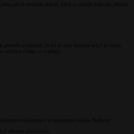
jsem, jak tě neustále strkali, když se učitelé nedívali. Sžíralo
ch, protože si mysleli, že jsi až moc laskavá, když jsi všem
 učitelce o tom, co ti dělají.
l. Hlavním viníkem byla ta narcistická děvka, Bathany.
 byl středem pozornosti.