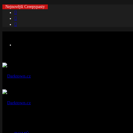
Nejnovější Creepypasty
Facebook
Instagram
Náhodný
článek
Menu