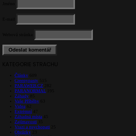
Jméno
E-mail
Webová stránka
KATEGORIE STRACHU
Články
609
Creepypasty
515
PARAWEB.CZ
282
PARANORMAL
195
Záhady
85
Vaše Příběhy
63
Videa
62
Extrémní
47
Záhadná místa
45
Zajímavosti
35
Vrazi a psychopati
25
Obrázky
23