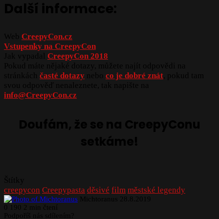
Další informace:
Web
CreepyCon.cz
Vstupenky na CreepyCon
Jak vypadal
CreepyCon 2018
Pokud máte nějaké dotazy, můžete najít odpovědi na
stránkách
časté dotazy
nebo
co je dobré znát
, pokud tam
svou odpověď nenaleznete, tak napište na
info@CreepyCon.cz
Doufám, že se na CreepyConu
setkáme!
Štítky
creepycon
Creepypasta
děsivé
film
městské legendy
Send
Michtoranus
28.8.2019
an
0
190
2 min čtení
email
Podpoříš nás sdílením?