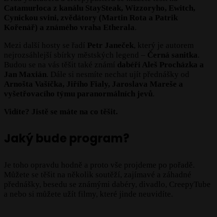
Catamurloca z kanálu StaySteak, Wizzoryho, Ewitch,
Cynickou svini, zvědátory (Martin Rota a Patrik
Kořenář) a známého vraha Etherala
.
Mezi další hosty se řadí
Petr Janeček
, který je autorem
nejrozsáhlejší sbírky městských legend –
Černá sanitka
.
Budou se na vás těšit také známí
dabéři Aleš Procházka a
Jan Maxián
. Dále si nesmíte nechat ujít přednášky od
Arnošta Vašíčka, Jiřího Fialy, Jaroslava Mareše a
vyšetřovacího týmu paranormálních jevů
.
Vidíte? Jistě se máte na co těšit.
Jaký bude program?
Je toho opravdu hodně a proto vše projdeme po pořadě.
Můžete se těšit na několik soutěží, zajímavé a záhadné
přednášky, besedu se známými dabéry, divadlo, CreepyTube
a nebo si můžete užít filmy, které jinde neuvidíte.