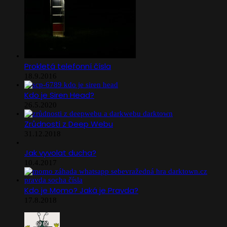
Prokletá telefonní čísla
18.9.2016
Kdo je Siren Head?
26.5.2020
Zrůdnosti z Deep Webu
31.12.2018
Jak vyvolat ducha?
10.4.2017
Kdo je Momo? Jaká je Pravda?
17.8.2018