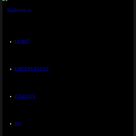
DOMŮ
CREEPYPASTY
ZÁHADY
18+