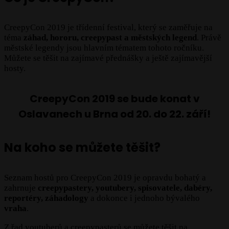
CreepyCon 2019 je třídenní festival, který se zaměřuje na
téma
záhad, hororu, creepypast a městských legend
. Právě
městské legendy jsou hlavním tématem tohoto ročníku.
Můžete se těšit na zajímavé přednášky a ještě zajímavější
hosty.
CreepyCon 2019 se bude konat v
Oslavanech u Brna od 20. do 22. září!
Na koho se můžete těšit?
Seznam hostů pro CreepyCon 2019 je opravdu bohatý a
zahrnuje
creepypastery, youtubery, spisovatele, dabéry,
reportéry, záhadology
a dokonce i jednoho bývalého
vraha
.
Z řad youtuberů a creepypasterů se můžete těšit na