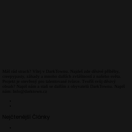
Máš rád strach? Vítej v DarkTownu. Najdeš zde děsivé příběhy,
creepypasty, záhady a mnoho dalších zvláštností z našeho světa.
Projekt je otevřený pro talentované tvůrce. Tvoříš svůj děsivý
obsah? Napiš nám a staň se dalším z obyvatelů DarkTownu. Napiš
nám: Info@darktown.cz
Facebook
Instagram
Nejčtenější Články