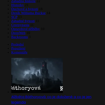
Záhadná historie
22
Historky
21
Duchové a bytosti
18
Deník Williama Buckse
14
SCP
13
Záhadné bytosti
11
Creepypasta
11
Opravdové příběhy
10
DeepWeb
10
Backrooms
3
Poslední
Populární
Komentáře
Alžběta Báthoryová: co je doložené a co je jen
legenda