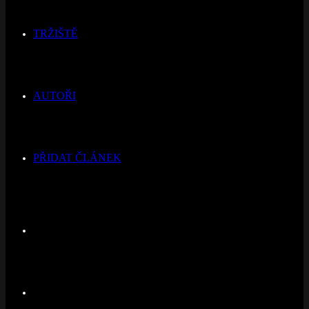
TRŽIŠTĚ
AUTOŘI
PŘIDAT ČLÁNEK
Switch
skin
Hledat