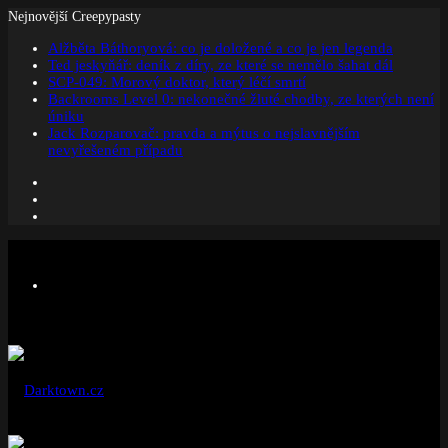
Nejnovější Creepypasty
Alžběta Báthoryová: co je doložené a co je jen legenda
Ted jeskyňář: deník z díry, ze které se nemělo šahat dál
SCP-049: Morový doktor, který léčí smrtí
Backrooms Level 0: nekonečné žluté chodby, ze kterých není
úniku
Jack Rozparovač: pravda a mýtus o nejslavnějším
nevyřešeném případu
Facebook
Instagram
Náhodný
článek
Menu