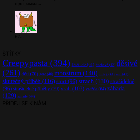
программа...
67...
ŠTÍTKY
Creepypasta
(394)
děsivé
Držitelé
(61)
duchové
(42)
(261)
monstrum
(140)
děti
(70)
gore
(46)
mrtvý
(41)
noc
(41)
strach
(130)
skutečný příběh
(116)
smrt
(96)
strašidelné
záhada
(96)
vrah
(103)
strašidelné příběhy
(79)
vražda
(64)
(129)
záhady
(44)
PŘIDEJ SE K NÁM