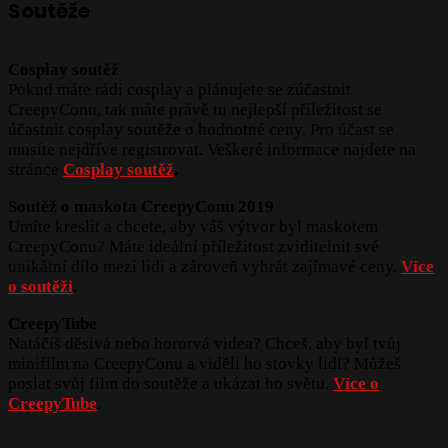
Soutěže
Cosplay soutěž
Pokud máte rádi cosplay a plánujete se zúčastnit
CreepyConu, tak máte právě tu nejlepší příležitost se
účastnit cosplay soutěže o hodnotné ceny. Pro účast se
musíte nejdříve registrovat. Veškeré informace najdete na
stránce
Cosplay soutěž
.
Soutěž o maskota CreepyConu 2019
Umíte kreslit a chcete, aby váš výtvor byl maskotem
CreepyConu? Máte ideální příležitost zviditelnit své
unikátní dílo mezi lidi a zároveň vyhrát zajímavé ceny.
Více
o soutěži
.
CreepyTube
Natáčíš děsivá nebo hororvá videa? Chceš, aby byl tvůj
minifilm na CreepyConu a viděli ho stovky lidí? Můžeš
poslat svůj film do soutěže a ukázat ho světu.
Více o
CreepyTube
.