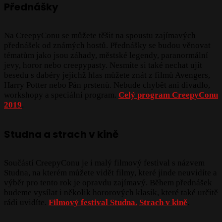
Přednášky
Na CreepyConu se můžete těšit na spoustu zajímavých
přednášek od známých hostů. Přednášky se budou věnovat
tématům jako jsou záhady, městské legendy, paranormální
jevy, horor nebo creepypasty. Nesmíte si také nechat ujít
besedu s dabéry jejichž hlas můžete znát z filmů Avengers,
Harry Potter nebo Pán prstenů. Nebude chybět ani divadlo,
workshopy a speciální program.
Celý program CreepyConu
2019
.
Studna a strach v kině
Součástí CreepyConu je i malý filmový festival s názvem
Studna, na kterém můžete vidět filmy, které jinde neuvidíte a
výběr pro tento rok je opravdu zajímavý. Během přednášek
budeme vysílat i několik hororových klasik, které také určitě
rádi uvidíte.
Filmový festival Studna.
Strach v kině
.