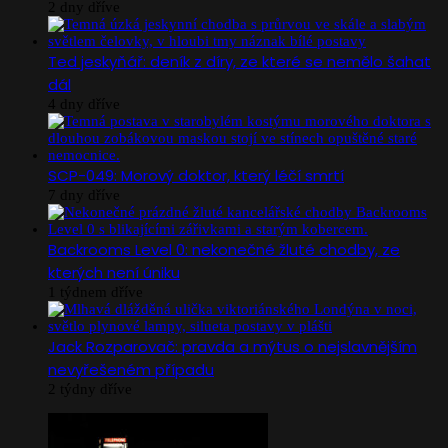
2 dny dříve
Ted jeskyňář: deník z díry, ze které se nemělo šahat
dál
4 dny dříve
SCP-049: Morový doktor, který léčí smrtí
7 dny dříve
Backrooms Level 0: nekonečné žluté chodby, ze
kterých není úniku
1 týdnem dříve
Jack Rozparovač: pravda a mýtus o nejslavnějším
nevyřešeném případu
2 týdny dříve