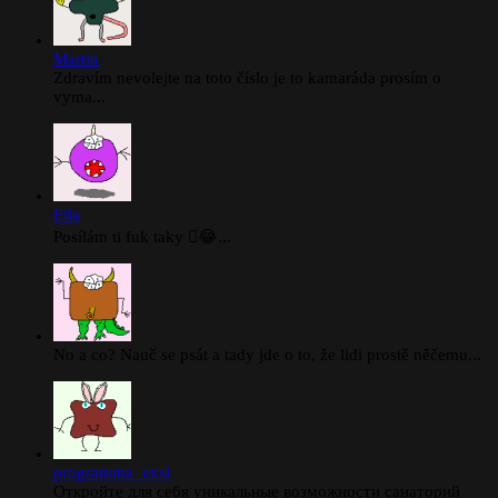
Martin
Zdravím nevolejte na toto číslo je to kamaráda prosím o
vyma...
Ella
Posílám ti fuk taky 🫪😂...
No a co? Nauč se psát a tady jde o to, že lidi prostě něčemu...
programma_exsl
Откройте для себя уникальные возможности санаторий