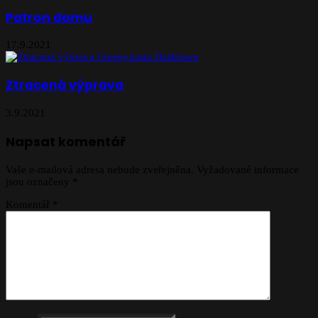
Patron domu
17.9.2021
Ztracená výprava
3.9.2021
Napsat komentář
Vaše e-mailová adresa nebude zveřejněna.
Vyžadované informace
jsou označeny
*
Komentář
*