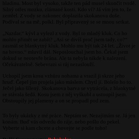
hladinu. Most byl vysoko, takže ten pád musel skončit tvrdě.
Silný otřes mozku, zlámané kosti. Kdo ví? Já vím jen to, že
zemřel. Z vody se nakonec doplazila skokanova duše.
Podíval se na mě, polkl. Byl připravený se se mnou setkat.
„Nazdar.“ kývl a vylezl z vody. Byl to mladý kluk. Co ho
mohlo přimět se zabít? „Asi se divíš proč jsem tady, co?“
zasmál se blankytný kluk. Mohlo mu být tak 24 let. „Život je
na hovno.“ mluvil dál. Neposlouchal jsem ho. Čekal jsem
dokud se neotevře brána. Ale ta nebyla nikde k nalezení.
Očekávatelně. Sebevrazi si ráj nezaslouží.
Uchopil jsem kosu vzhůru nohama a vrazil ji skrze jeho
hruď. Čepel jím projela jako máslem. Chytl jí. Bolelo ho to.
Ječel jako šílený. Skokanova barva se vytrácela, z blankytné
se stávala šedá. Kosu jsem z něj vyškubl a ustoupil jsem.
Obstoupily jej plameny a on se propadl pod zem.
To byly ukázky z mé práce. Neptám se. Nezajímám se. Já jen
konám. Buď vás odvedu do ráje, nebo pošlu do pekel.
Vyberte si kam chcete a chovejte se podle toho!