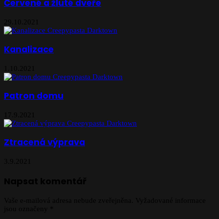
Červené a žluté dveře
29.10.2021
Kanalizace
1.10.2021
Patron domu
17.9.2021
Ztracená výprava
3.9.2021
Napsat komentář
Vaše e-mailová adresa nebude zveřejněna.
Vyžadované informace
jsou označeny
*