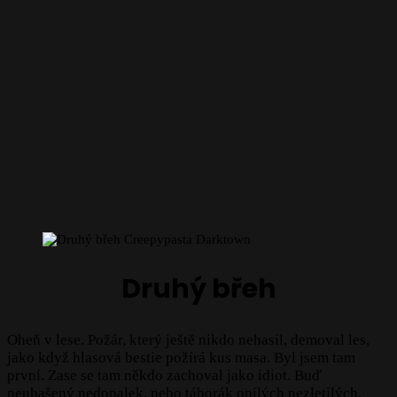
Druhý břeh
Oheň v lese. Požár, který ještě nikdo nehasil, demoval les,
jako když hlasová bestie požírá kus masa. Byl jsem tam
první. Zase se tam někdo zachoval jako idiot. Buď
neuhašený nedopalek, nebo táborák opilých nezletilých.