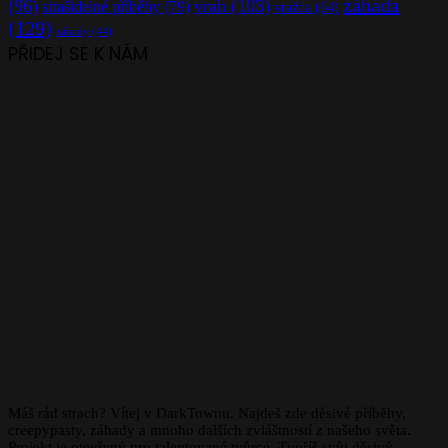
záhada
(96)
vrah
(103)
strašidelné příběhy
(79)
vražda
(64)
(129)
záhady
(44)
PŘIDEJ SE K NÁM
Máš rád strach? Vítej v DarkTownu. Najdeš zde děsivé příběhy,
creepypasty, záhady a mnoho dalších zvláštností z našeho světa.
Projekt je otevřený pro talentované tvůrce. Tvoříš svůj děsivý