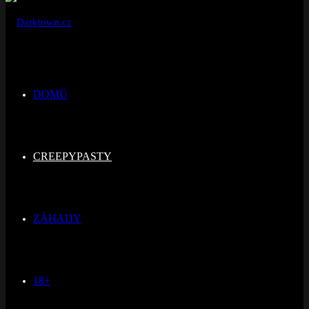
DOMŮ
CREEPYPASTY
ZÁHADY
18+