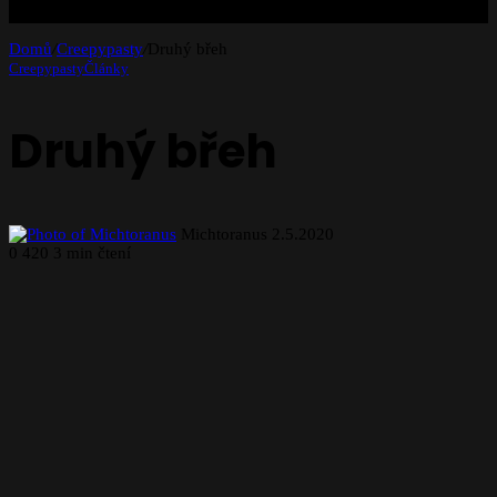
Domů
/
Creepypasty
/
Druhý břeh
Creepypasty
Články
Druhý břeh
Send
Michtoranus
2.5.2020
an
0
420
3 min čtení
email