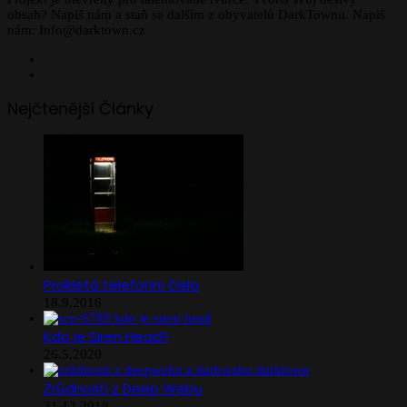
obsah? Napiš nám a staň se dalším z obyvatelů DarkTownu. Napiš
nám: Info@darktown.cz
Facebook
Instagram
Nejčtenější Články
Prokletá telefonní čísla
18.9.2016
Kdo je Siren Head?
26.5.2020
Zrůdnosti z Deep Webu
31.12.2018