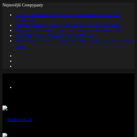
Nejnovější Creepypasty
Level Fun: nekonečná oslava v Backrooms, ze které se
neodchází
Alžběta Báthoryová: co je doložené a co je jen legenda
Ted jeskyňář: deník z díry, ze které se nemělo šahat dál
SCP-049: Morový doktor, který léčí smrtí
Backrooms Level 0: nekonečné žluté chodby, ze kterých není
úniku
Facebook
Instagram
Náhodný
článek
Menu