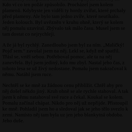
Kdo ví co ten požár způsobilo. Procházel jsem kolem
plamenů. Kdybyste jen viděli ty hordy zvířat, které prchaly
před plameny. Ale bylo tam jedno zvíře, které neutíkalo.
Jeden kolouch. Byl uvězněn v kruhu ohně, který se kolem
něj pomalu uzavíral. Zbývalo tak málo času. Musel jsem se
tam dostat co nejrychleji.
A že já byl rychlý. Zanedlouho jsem byl za ním. ,,Maličký!
Pojď sem.“ zavolal jsem na něj. Lekl se, když mě spatřil.
Třásl se, vrtěl sebou. Potřeboval pomoc, ale ta na něj
zanevřela. Byl jsem jediný, kdo mu zbyl. Nastal jeho čas, z
tohoto lesa se už živý nedostane. Pomalu jsem nakračoval k
němu. Natáhl jsem ruce.
Nechtěl se ke mně za žádnou cenu přiblížit. Chtěl aby pro
něj došel někdo jiný. Kruh ohně se ale rychle stahoval. A tak
jsem k němu natahoval své ruce a čekal. Koukal se kolem.
Pomalu začínal chápat. Nikdo pro něj už nepřijde. Přistoupil
ke mně. Pohladil jsem ho a sledoval jak se jeho tělo svezlo k
zemi. Namísto něj tam byla uz jen jeho blankytná obdoba.
Jeho duše.