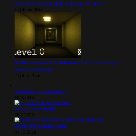
SCP-049: Morový doktor, který léčí smrtí
1 týdnem dříve
Backrooms Level 0: nekonečné žluté chodby, ze
kterých není úniku
2 týdny dříve
Prokletá telefonní čísla
18.9.2016
Kdo je Siren Head?
26.5.2020
Zrůdnosti z Deep Webu
31.12.2018