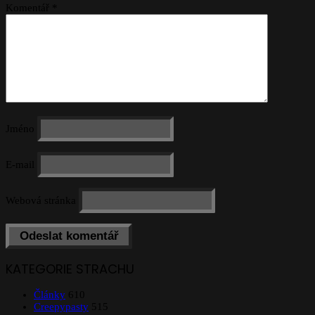
Komentář
*
Jméno
E-mail
Webová stránka
KATEGORIE STRACHU
Články
610
Creepypasty
515