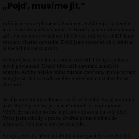
,,Pojď, musíme jít.“
vyšli jsme skrze plamenný kruh ven. V dáli v již spáleném
lese se otevřela bělavá brána. V životě asi neuvidíte takovou
záři. Jen duchové zvládnou hledět dál, kéž bych věděl, kam
všechny vlastně odvádím. Došli jsme společně až k bráně a
já nechal kolouška projít.
Uchopil jsem svou kosu a bránu rozsekl. I to byla jedna z
mých povinností. Druhý břeh měl ohromné množství
energie. Kdyby nějaká brána zůstala otevřená, mohla by tato
energie narušit pravidla reality a všechno co známe by se
zhroutilo.
Nesl jsem se tichým domem. Vedl mě k sobě. Starý umírající
muž. Slyšel jsem ho, jak o mně mluvil se svojí rodinou.
Věděl, že nastal jeho čas, a přesto vtipkoval na svůj účet.
Vyšel jsem schody a prošel dveřmi přímo k němu do
místnosti. Byli tam s ním jen dva lidé.
Stoupl jsem si k němu na druhý konec postele a nechal ho,