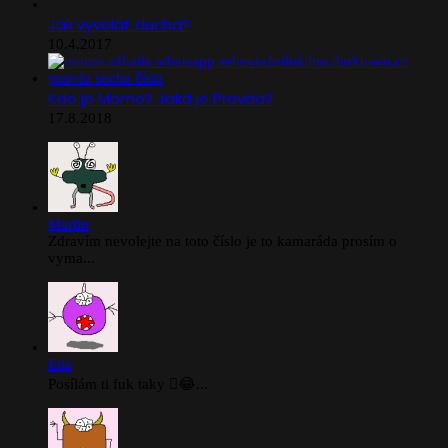
Jak vyvolat ducha?
10.4.2017
Kdo je Momo? Jaká je Pravda?
17.8.2018
Martin
Zdravím nevolejte na toto číslo je to kamaráda prosím o
vyma...
Ella
Posílám ti fuk taky 🫪😂...