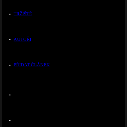
TRŽIŠTĚ
AUTOŘI
PŘIDAT ČLÁNEK
Switch
skin
Hledat