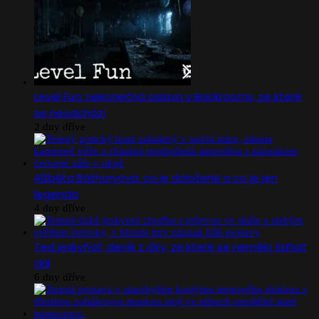
Level Fun: nekonečná oslava v Backrooms, ze které
se neodchází
2 dny dříve
Alžběta Báthoryová: co je doložené a co je jen
legenda
4 dny dříve
Ted jeskyňář: deník z díry, ze které se nemělo šahat
dál
6 dny dříve