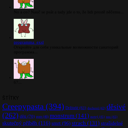
No a co? Nauč se psát a tady jde o to, že lidi prostě něčemu...
programma_exsl
Откройте для себя уникальные возможности санаторий
программа...
67...
ŠTÍTKY
Creepypasta
(394)
děsivé
Držitelé
(61)
duchové
(42)
(262)
monstrum
(141)
děti
(70)
gore
(46)
mrtvý
(41)
noc
(41)
strach
(131)
skutečný příběh
(116)
smrt
(96)
strašidelné