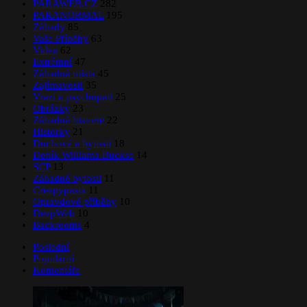
PARAWEB.CZ
282
PARANORMAL
195
Záhady
85
Vaše Příběhy
63
Videa
62
Extrémní
47
Záhadná místa
45
Zajímavosti
35
Vrazi a psychopati
25
Obrázky
23
Záhadná historie
22
Historky
21
Duchové a bytosti
18
Deník Williama Buckse
14
SCP
13
Záhadné bytosti
11
Creepypasta
11
Opravdové příběhy
10
DeepWeb
10
Backrooms
4
Poslední
Populární
Komentáře