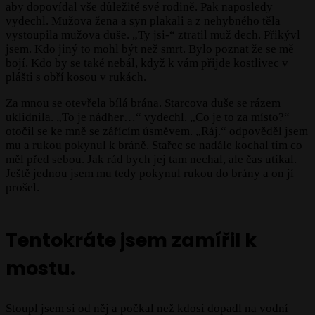
aby dopovídal vše důležité své rodině. Pak naposledy
vydechl. Mužova žena a syn plakali a z nehybného těla
vystoupila mužova duše. „Ty jsi-“ ztratil muž dech. Přikývl
jsem. Kdo jiný to mohl být než smrt. Bylo poznat že se mě
bojí. Kdo by se také nebál, když k vám přijde kostlivec v
plášti s obří kosou v rukách.
Za mnou se otevřela bílá brána. Starcova duše se rázem
uklidnila. „To je nádher…“ vydechl. „Co je to za místo?“
otočil se ke mně se zářícím úsměvem. „Ráj.“ odpověděl jsem
mu a rukou pokynul k bráně. Stařec se nadále kochal tím co
měl před sebou. Jak rád bych jej tam nechal, ale čas utíkal.
Ještě jednou jsem mu tedy pokynul rukou do brány a on jí
prošel.
Tentokráte jsem zamířil k
mostu.
Stoupl jsem si od něj a počkal než kdosi dopadl na vodní