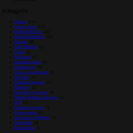
Kategorie
Články
610
Creepypasty
515
PARAWEB.CZ
282
PARANORMAL
195
Záhady
85
Vaše Příběhy
63
Videa
62
Extrémní
47
Záhadná místa
45
Zajímavosti
35
Vrazi a psychopati
25
Obrázky
23
Záhadná historie
22
Historky
21
Duchové a bytosti
18
Deník Williama Buckse
14
SCP
13
Záhadné bytosti
11
Creepypasta
11
Opravdové příběhy
10
DeepWeb
10
Backrooms
4