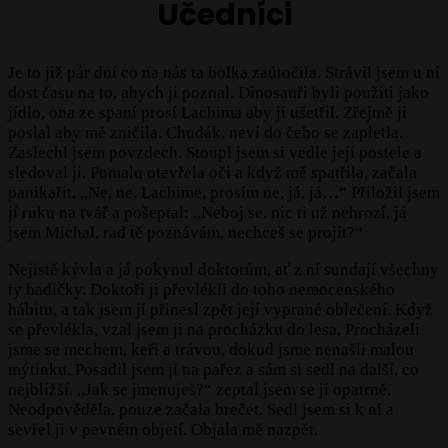
Učedníci
Je to již pár dní co na nás ta holka zaútočila. Strávil jsem u ní
dost času na to, abych ji poznal. Dinosauři byli použiti jako
jídlo, ona ze spaní prosí Lachima aby ji ušetřil. Zřejmě ji
poslal aby mě zničila. Chudák, neví do čeho se zapletla.
Zaslechl jsem povzdech. Stoupl jsem si vedle její postele a
sledoval ji. Pomalu otevřela oči a když mě spatřila, začala
panikařit. ,,Ne, ne, Lachime, prosím ne, já, já…“ Přiložil jsem
jí ruku na tvář a pošeptal: ,,Neboj se, nic ti už nehrozí, já
jsem Michal, rad tě poznávám, nechceš se projít?“
Nejistě kývla a já pokynul doktorům, ať z ní sundají všechny
ty hadičky. Doktoři ji převlékli do toho nemocenského
hábitu, a tak jsem jí přinesl zpět její vyprané oblečení. Když
se převlékla, vzal jsem ji na procházku do lesa. Procházeli
jsme se mechem, keři a trávou, dokud jsme nenašli malou
mýtinku. Posadil jsem ji na pařez a sám si sedl na další, co
nejbližší. ,,Jak se jmenuješ?“ zeptal jsem se jí opatrně.
Neodpověděla, pouze začala brečet. Sedl jsem si k ní a
sevřel ji v pevném objetí. Objala mě nazpět.