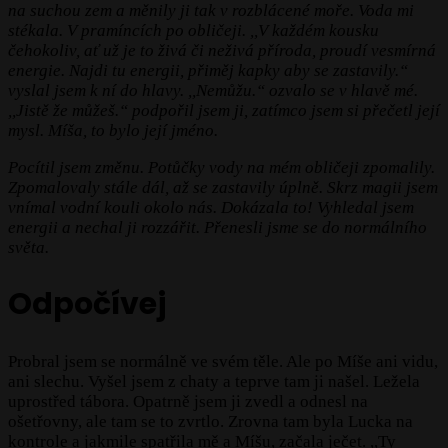
na suchou zem a měnily ji tak v rozblácené moře. Voda mi
stékala. V pramíncích po obličeji. ,,V každém kousku
čehokoliv, ať už je to živá či neživá příroda, proudí vesmírná
energie. Najdi tu energii, přiměj kapky aby se zastavily.“
vyslal jsem k ní do hlavy. ,,Nemůžu.“ ozvalo se v hlavě mé.
,,Jistě že můžeš.“ podpořil jsem ji, zatímco jsem si přečetl její
mysl. Míša, to bylo její jméno.
Pocítil jsem změnu. Potůčky vody na mém obličeji zpomalily.
Zpomalovaly stále dál, až se zastavily úplně. Skrz magii jsem
vnímal vodní kouli okolo nás. Dokázala to! Vyhledal jsem
energii a nechal ji rozzářit. Přenesli jsme se do normálního
světa.
Odpočívej
Probral jsem se normálně ve svém těle. Ale po Míše ani vidu,
ani slechu. Vyšel jsem z chaty a teprve tam ji našel. Ležela
uprostřed tábora. Opatrně jsem ji zvedl a odnesl na
ošetřovny, ale tam se to zvrtlo. Zrovna tam byla Lucka na
kontrole a jakmile spatřila mě a Míšu, začala ječet. ,,Ty