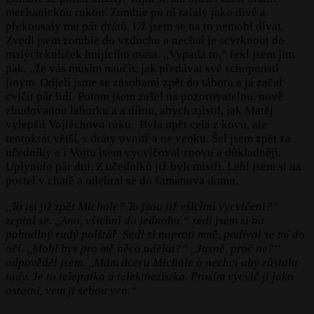
mechanickou rukou. Zombie po ní rafaly jako divé a
překousaly mu pár drátů. Už jsem se na to nemohl dívat.
Zvedl jsem zombie do vzduchu a nechal je scvrknout do
malých kuliček hnijícího masa. ,,Vypadá to,“ řekl jsem jim
pak, ,,že vás musím naučit, jak předávat své schopnosti
jiným. Odjeli jsme se zásobami zpět do tábora a já začal
cvičit pár lidí. Potom jsem zašel na pozorovatelnu, nově
zbudovanou laborku a a dílnu, abych zjistil, jak Matěj
vylepšil Vojtěchovu ruku. Byla opět celá z kovu, ale
tentokrát větší, s dráty uvnitř a ne venku. Šel jsem zpět za
učedníky a i Vojtu jsem vycvičoval znovu a důkladněji.
Uplynulo pár dní. Z učedníků již byli mistři. Lehl jsem si na
postel v chatě a odebral se do šamanova domu.
,,To jsi již zpět Michale? To jsou již všichni vycvičeni?“
zeptal se. ,,Ano, všichni do jednoho.“ sedl jsem si na
pohodlný rudý polštář. Sedl si naproti mně, podíval se mi do
očí. ,,Mohl bys pro mě něco udělat?“ ,,Jasně, proč ne?“
odpověděl jsem. ,,Mám dceru Michale a nechci aby zůstala
tady. Je to telepatka a telekinezistka. Prosím vycvič ji jako
ostatní, vem ji sebou ven.“