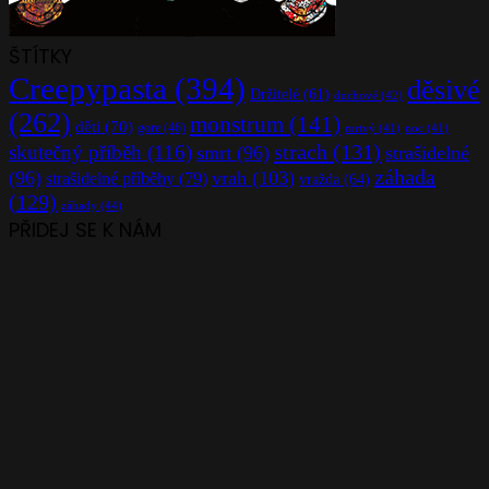
ŠTÍTKY
Creepypasta
(394)
děsivé
Držitelé
(61)
duchové
(42)
(262)
monstrum
(141)
děti
(70)
gore
(46)
mrtvý
(41)
noc
(41)
strach
(131)
skutečný příběh
(116)
smrt
(96)
strašidelné
záhada
(96)
vrah
(103)
strašidelné příběhy
(79)
vražda
(64)
(129)
záhady
(44)
PŘIDEJ SE K NÁM