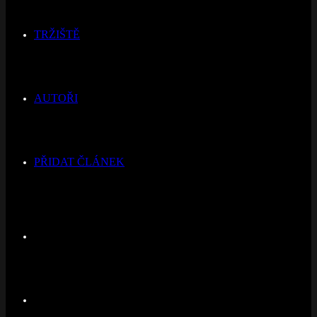
TRŽIŠTĚ
AUTOŘI
PŘIDAT ČLÁNEK
Switch
skin
Hledat