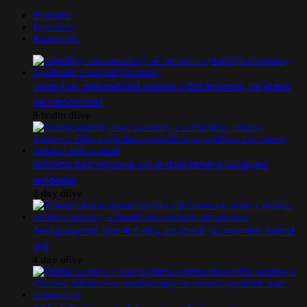
Poslední
Populární
Komentáře
Level Fun: nekonečná oslava v Backrooms, ze které
se neodchází
9 hodin dříve
Alžběta Báthoryová: co je doložené a co je jen
legenda
2 dny dříve
Ted jeskyňář: deník z díry, ze které se nemělo šahat
dál
4 dny dříve