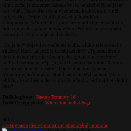
nim a začal je zkoumat. Zámek byl to nejsložitější co jsem
kdy viděl. Na dveřích byla vyznačena kruhová síť, v níž
byly desky. Desky s obličeji všech táborníků se
schopnostmi. Některé desky ale nesly obličeje neznámých
lidí a moje deska tam nebyla vůbec. Při bližším zkoumání
jsem zjistil ze chybí ještě dvě desky.
,,Co je to?“ objevil se vedle mě Kuba. Kluk s teleportací a
zkušený lékař, ,,a proč je tu můj ksicht?“ ,,To netuším ale
dokud nebudeme mít všechny desky tak to neotevřeme.“
podíval jsem se na něj. ,,Jo, chtěl jsem ti dát tohle. Ta holka
cos přines to měla u sebe.“ Podával mi kus kamene.
Mramorového kamene. Otočil jsem ho. Byl na něm Míšin
obličej. Vsadil jsem desku do sítě a řekl: ,,Teď najít poslední
kus.“
Další kapitola:
Nástup Temnoty 16
Další Creepypasta:
Where the bad kids go
Štítky
Creepypasta
děsivé
monstrum
strašidelné
Temnota
Send
Michtoranus
23.1.2019