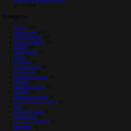
31.12.2018
Kategorie
Články
610
Creepypasty
515
PARAWEB.CZ
282
PARANORMAL
195
Záhady
85
Vaše Příběhy
63
Videa
62
Extrémní
47
Záhadná místa
45
Zajímavosti
35
Vrazi a psychopati
25
Obrázky
23
Záhadná historie
22
Historky
21
Duchové a bytosti
18
Deník Williama Buckse
14
SCP
13
Záhadné bytosti
11
Creepypasta
11
Opravdové příběhy
10
DeepWeb
10