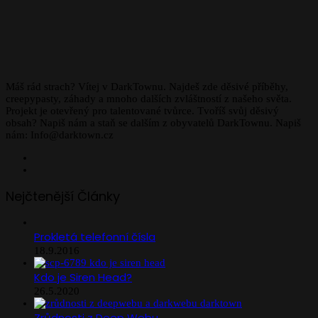
Máš rád strach? Vítej v DarkTownu. Najdeš zde děsivé příběhy,
creepypasty, záhady a mnoho dalších zvláštností z našeho světa.
Projekt je otevřený pro talentované tvůrce. Tvoříš svůj děsivý
obsah? Napiš nám a staň se dalším z obyvatelů DarkTownu. Napiš
nám: Info@darktown.cz
Facebook
Instagram
Nejčtenější Články
Prokletá telefonní čísla
18.9.2016
Kdo je Siren Head?
26.5.2020
Zrůdnosti z Deep Webu