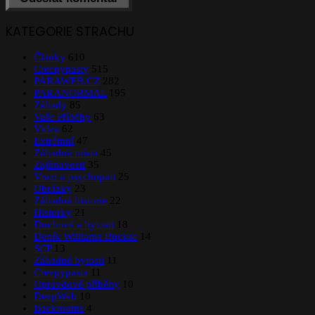
KATEGORIE STRACHU
Články
610
Creepypasty
515
PARAWEB.CZ
282
PARANORMAL
195
Záhady
85
Vaše Příběhy
63
Videa
62
Extrémní
47
Záhadná místa
45
Zajímavosti
35
Vrazi a psychopati
25
Obrázky
23
Záhadná historie
22
Historky
21
Duchové a bytosti
18
Deník Williama Buckse
14
SCP
13
Záhadné bytosti
11
Creepypasta
11
Opravdové příběhy
10
DeepWeb
10
Backrooms
4