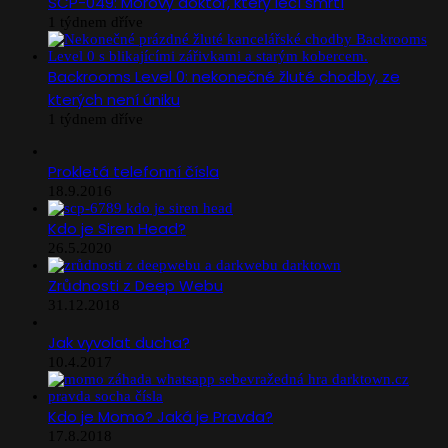
SCP-049: Morový doktor, který léčí smrtí
1 týdnem dříve
Backrooms Level 0: nekonečné žluté chodby, ze
kterých není úniku
1 týdnem dříve
Prokletá telefonní čísla
18.9.2016
Kdo je Siren Head?
26.5.2020
Zrůdnosti z Deep Webu
31.12.2018
Jak vyvolat ducha?
10.4.2017
Kdo je Momo? Jaká je Pravda?
17.8.2018