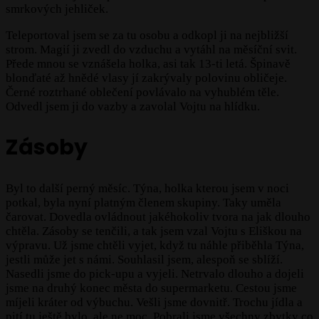
smrkových jehliček.
Teleportoval jsem se za tu osobu a odkopl ji na nejbližší
strom. Magií ji zvedl do vzduchu a vytáhl na měsíční svit.
Přede mnou se vznášela holka, asi tak 13-ti letá. Špinavě
blonďaté až hnědé vlasy jí zakrývaly polovinu obličeje.
Černé roztrhané oblečení povlávalo na vyhublém těle.
Odvedl jsem ji do vazby a zavolal Vojtu na hlídku.
Zásoby
Byl to další perný měsíc. Týna, holka kterou jsem v noci
potkal, byla nyní platným členem skupiny. Taky uměla
čarovat. Dovedla ovládnout jakéhokoliv tvora na jak dlouho
chtěla. Zásoby se tenčili, a tak jsem vzal Vojtu s Eliškou na
výpravu. Už jsme chtěli vyjet, když tu náhle přiběhla Týna,
jestli může jet s námi. Souhlasil jsem, alespoň se sblíží.
Nasedli jsme do pick-upu a vyjeli. Netrvalo dlouho a dojeli
jsme na druhý konec města do supermarketu. Cestou jsme
míjeli kráter od výbuchu. Vešli jsme dovnitř. Trochu jídla a
pití tu ještě bylo, ale ne moc. Pobrali jsme všechny zbytky co