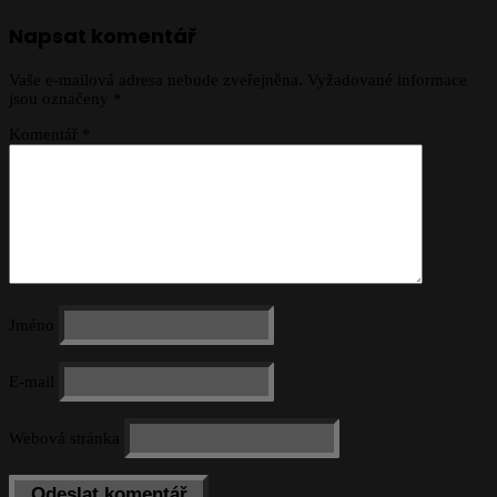
Napsat komentář
Vaše e-mailová adresa nebude zveřejněna.
Vyžadované informace
jsou označeny
*
Komentář
*
Jméno
E-mail
Webová stránka