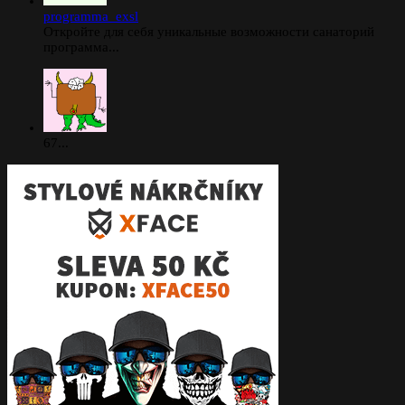
programma_exsl
Откройте для себя уникальные возможности санаторий
программа...
67...