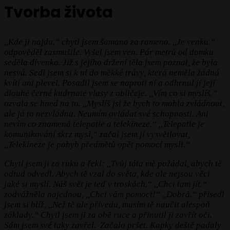
Tvorba života
,,Kde ji najdu.“ chytl jsem šamana za rameno. ,,Je venku.“
odpověděl zasmušile. Vyšel jsem ven. Pár metrů od domku
seděla dívenka. Již s jejího držení těla jsem poznal, že byla
nesvá. Sedl jsem si k ní do měkké trávy, která neměla žádná
kvítí ani plevel. Posadil jsem se naproti ní a odhrnul jí její
dlouhé černé kudrnaté vlasy z obličeje.
,,Vím co si myslíš.“
ozvala se hned na to. ,,Myslíš jsi že bych to mohla zvládnout,
ale já to nezvládnu. Neumím ovládat své schopnosti. Ani
nevím co znamená telepatie a telekineze.“ ,,Telepatie je
komunikování skrz mysl,“ začal jsem jí vysvětlovat,
,,Telekineze je pohyb předmětů opět pomocí mysli.“
Chytl jsem ji za ruku a řekl: ,,Tvůj táta mě požádal, abych tě
odtud odvedl. Abych tě vzal do světa, kde ale nejsou věci
jaké si myslí. Náš svět je teď v troskách.“ ,,Chci tam jít.“
zodvážněla najednou, ,,Chci vám pomoct!“
,,Dobrá.“ přisedl
jsem si blíž, ,,Než tě ale přivedu, musím tě naučit alespoň
základy.“ Chytl jsem ji za obě ruce a přinutil ji zavřít oči.
Sám jsem své taky zavřel. Začalo pršet. Kapky deště padaly