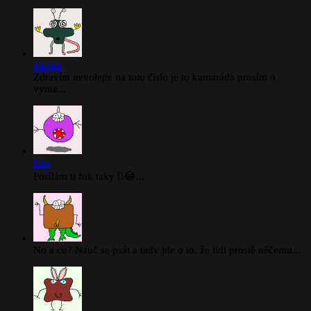
Martin
Zdravím nevolejte na toto číslo je to kamaráda prosím o
vyma...
Ella
Posílám ti fuk taky 🫪😂...
No a co? Nauč se psát a tady jde o to, že lidi prostě něčemu...