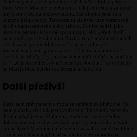
chatě na postel, vzal si knihu a začal si číst. Byl to jakýsi
Jules Verne. Moc mě to nebavilo, a tak jsem vstal a za úplné
tmy jsem vyšel na pozorovatelnu. Jak dlouho jsem tu u
kamer a plánů nebyl. Tentokrát tu ale bylo více obrazovek,
ať už s kamerami nebo plány tábora. Za nimi seděl, jako
obvykle, Matěj a když mě zpozoroval, řekl: ,,Před chvílí
jsem viděl, že se k nám blíží člověk. Není nepřátelský a teď
se schovává poblíž klubovny.“ ,,Jasně, vidím ji.“
poznamenal jsem, ,,půjdu za ní.“ ,,Tak to ani náhodou!“
rozkřikl se Matěj. ,,Ty jsi z nás ten nejdůležitější, nesmíš tam
jít!“ ,,Já jsem vůdce a ty mě musíš poslouchat!“ zvýšil jsem
na Matěje hlas. Zalekl se a šeptnul ať teda jdu.
Další přeživší
Slezl jsem zpět na zem a vydal se směrem ke klubovně. Šel
jsem pomalu, ale i tak jsem vydával příliš zvuků. Netrvalo
dlouho a byl jsem u klubovny. Rozhlížel jsem se kolem
dokola, ale ani se zbystřenými smysly jsem nikoho neviděl
ani neslyšel. V tu ránu na mě někdo zezadu skočil. Svalil mě
k zemi obličejem napřed až se mi do tváře zabodlo pár