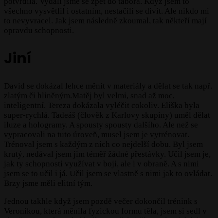
potvrdila. Vydali jsme se zpět do tábora. Když jsem to
všechno vysvětlil i ostatním, nestačili se divit. Ale nikdo mi
to nevyvracel. Jak jsem následně zkoumal, tak někteří mají
opravdu schopnosti.
Jiní
David se dokázal lehce měnit v materiály a dělat se tak např.
zlatým či hliněným.Matěj byl velmi, snad až moc,
inteligentní. Tereza dokázala vyléčit cokoliv. Eliška byla
super-rychlá. Tadeáš (člověk z Karlovy skupiny) uměl dělat
iluze a hologramy. A spousty spousty dalšího. Ale než se
vypracovali na tuto úroveň, musel jsem je vytrénovat.
Trénoval jsem s každým z nich co nejdelší dobu. Byl jsem
krutý, nedával jsem jim téměř žádné přestávky. Učil jsem je,
jak ty schopnosti využívat v boji, ale i v obraně. A s nimi
jsem se to učil i já. Učil jsem se vlastně s nimi jak to ovládat.
Brzy jsme měli elitní tým.
Jednou takhle když jsem pozdě večer dokončil trénink s
Veronikou, která měnila fyzickou formu těla, jsem si sedl v