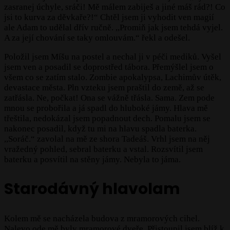
zasranej úchyle, sráči! Mě málem zabiješ a jiné máš rád?! Co
jsi to kurva za děvkaře?!“ Chtěl jsem ji vyhodit ven magií
ale Adam to udělal dřív ručně. ,,Promiň jak jsem tehdá vyjel.
A za její chování se taky omlouvám.“ řekl a odešel.
Položil jsem Míšu na postel a nechal ji v péči mediků. Vyšel
jsem ven a posadil se doprostřed tábora. Přemýšlel jsem o
všem co se zatím stalo. Zombie apokalypsa, Lachimův útěk,
devastace města. Pln vzteku jsem praštil do země, až se
zatřásla. Ne, počkat! Ona se vážně třásla. Sama. Zem pode
mnou se probořila a já spadl do hluboké jámy. Hlava mě
třeštila, nedokázal jsem popadnout dech. Pomalu jsem se
nakonec posadil, když tu mi na hlavu spadla baterka.
,,Soráč.“ zavolal na mě ze shora Tadeáš. Vrhl jsem na něj
vražedný pohled, sebral baterku a vstal. Rozsvítil jsem
baterku a posvítil na stěny jámy. Nebyla to jáma.
Starodávný hlavolam
Kolem mě se nacházela budova z mramorových cihel.
Nalevo ode mě byly mramorové dveře. Přistoupil jsem blíž k