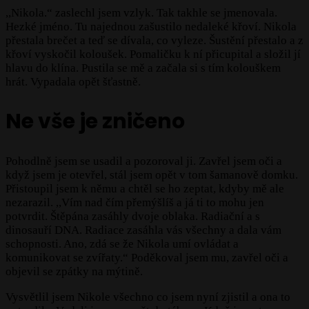
,,Nikola.“ zaslechl jsem vzlyk. Tak takhle se jmenovala.
Hezké jméno. Tu najednou zašustilo nedaleké křoví. Nikola
přestala brečet a teď se dívala, co vyleze. Šustění přestalo a z
křoví vyskočil koloušek. Pomaličku k ní přicupital a složil jí
hlavu do klína. Pustila se mě a začala si s tím kolouškem
hrát. Vypadala opět šťastně.
Ne vše je zničeno
Pohodlně jsem se usadil a pozoroval ji. Zavřel jsem oči a
když jsem je otevřel, stál jsem opět v tom šamanově domku.
Přistoupil jsem k němu a chtěl se ho zeptat, kdyby mě ale
nezarazil. ,,Vím nad čím přemýšlíš a já ti to mohu jen
potvrdit. Štěpána zasáhly dvoje oblaka. Radiační a s
dinosauří DNA. Radiace zasáhla vás všechny a dala vám
schopnosti. Ano, zdá se že Nikola umí ovládat a
komunikovat se zvířaty.“ Poděkoval jsem mu, zavřel oči a
objevil se zpátky na mýtině.
Vysvětlil jsem Nikole všechno co jsem nyní zjistil a ona to