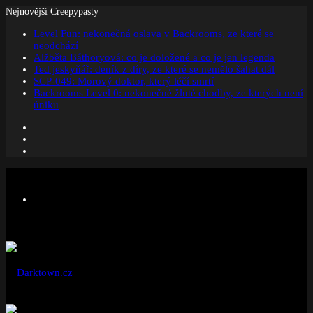
Nejnovější Creepypasty
Level Fun: nekonečná oslava v Backrooms, ze které se
neodchází
Alžběta Báthoryová: co je doložené a co je jen legenda
Ted jeskyňář: deník z díry, ze které se nemělo šahat dál
SCP-049: Morový doktor, který léčí smrtí
Backrooms Level 0: nekonečné žluté chodby, ze kterých není
úniku
Facebook
Instagram
Náhodný
článek
Menu