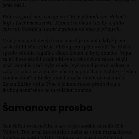
jsme našli.
Ptáte se, proč nevyčaruju víc? To je jednoduché. Pokud v
boji s Lachimem zemřu. Nebude tu nikdo kdo by to jídlo
čaroval. Ostatní si nesmí zvyknout na takový přepych.
Vzal jsem pár balených vod a nesl je do auta, když jsem
zaslechl Eliščin výkřik. Vběhl jsem zpět dovnitř. Na Elišku
spadlo několik regálů a všude kolem ní byly zombie. Vojta
za ní ihned skočil a odhodil svou robotickou rukou regál
pryč. Zombie však byly všude. Vyčaroval jsem si sekeru a
začal je kosit ze zadu ale moc to nepomáhalo. Náhle se jeden
zombie téměř u Elišky otočil a začal útočit do ostatních.
Zpoza Elišky vyšla Týna s jednou rukou před sebou a
druhou namířenou na tu zvláštní zombie.
Šamanova prosba
Naneštěstí to nestačilo, a tak se pár zombií dostalo až k
Vojtovi. Ten urval kus regálu a začal se s ním rozmachovat.
Zombie se pořád blížily. Vojta se tak musel začít bránit