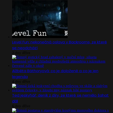
Level Fun: nekonečná oslava v Backrooms, ze které
se neodchází
2 dny dříve
Alžběta Báthoryová: co je doložené a co je jen
legenda
4 dny dříve
Ted jeskyňář: deník z díry, ze které se nemělo šahat
dál
6 dny dříve