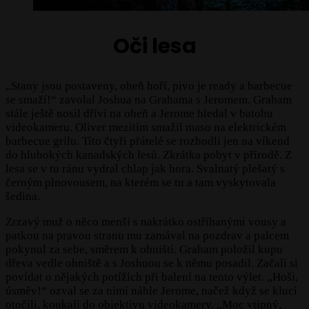
Oči lesa
,,Stany jsou postaveny, oheň hoří, pivo je ready a barbecue
se smaží!“ zavolal Joshua na Grahama s Jeromem. Graham
stále ještě nosil dříví na oheň a Jerome hledal v batohu
videokameru. Oliver mezitím smažil maso na elektrickém
barbecue grilu. Tito čtyři přátelé se rozhodli jen na víkend
do hlubokých kanadských lesů. Zkrátka pobyt v přírodě. Z
lesa se v tu ránu vydral chlap jak hora. Svalnatý plešatý s
černým plnovousem, na kterém se tu a tam vyskytovala
šedina.
Zrzavý muž o něco menší s nakrátko ostříhanými vousy a
patkou na pravou stranu mu zamával na pozdrav a palcem
pokynul za sebe, směrem k ohništi. Graham položil kupu
dřeva vedle ohniště a s Joshuou se k němu posadil. Začali si
povídat o nějakých potížích při balení na tento výlet. ,,Hoši,
úsměv!“ ozval se za nimi náhle Jerome, načež když se kluci
otočili, koukali do objektivu videokamery. ,,Moc vtipný,