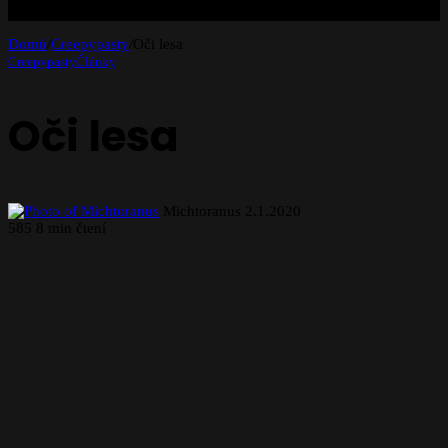
Domů
/
Creepypasty
/
Oči lesa
Creepypasty
Články
Oči lesa
Send
Michtoranus
2.1.2020
an
585
8 min čtení
email