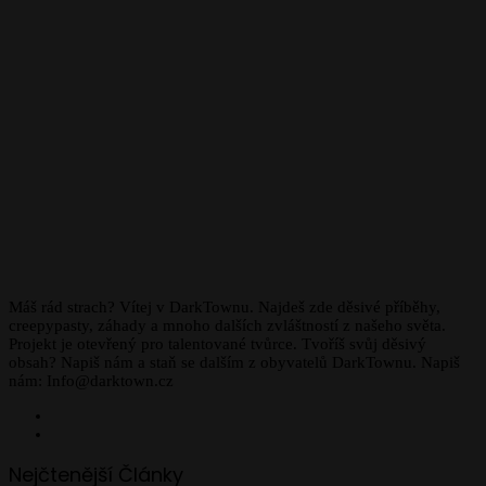
Máš rád strach? Vítej v DarkTownu. Najdeš zde děsivé příběhy,
creepypasty, záhady a mnoho dalších zvláštností z našeho světa.
Projekt je otevřený pro talentované tvůrce. Tvoříš svůj děsivý
obsah? Napiš nám a staň se dalším z obyvatelů DarkTownu. Napiš
nám: Info@darktown.cz
Facebook
Instagram
Nejčtenější Články