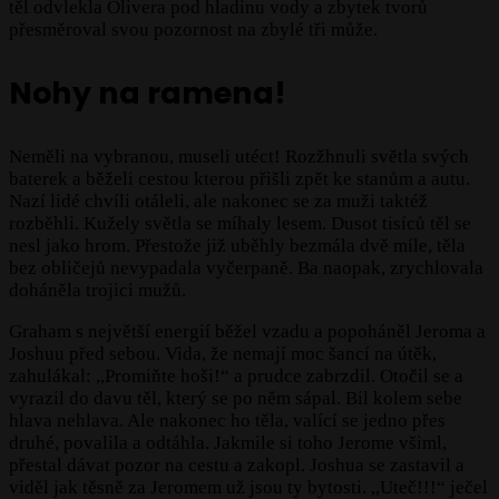
těl odvlekla Olivera pod hladinu vody a zbytek tvorů
přesměroval svou pozornost na zbylé tři může.
Nohy na ramena!
Neměli na vybranou, museli utéct! Rozžhnuli světla svých
baterek a běželi cestou kterou přišli zpět ke stanům a autu.
Nazí lidé chvíli otáleli, ale nakonec se za muži taktéž
rozběhli. Kužely světla se míhaly lesem. Dusot tisíců těl se
nesl jako hrom. Přestože již uběhly bezmála dvě míle, těla
bez obličejů nevypadala vyčerpaně. Ba naopak, zrychlovala
doháněla trojici mužů.
Graham s největší energií běžel vzadu a popoháněl Jeroma a
Joshuu před sebou. Vida, že nemají moc šancí na útěk,
zahulákal: ,,Promiňte hoši!“ a prudce zabrzdil. Otočil se a
vyrazil do davu těl, který se po něm sápal. Bil kolem sebe
hlava nehlava. Ale nakonec ho těla, valící se jedno přes
druhé, povalila a odtáhla. Jakmile si toho Jerome všiml,
přestal dávat pozor na cestu a zakopl. Joshua se zastavil a
viděl jak těsně za Jeromem už jsou ty bytosti. ,,Uteč!!!“ ječel