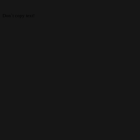
button
Don`t copy text!