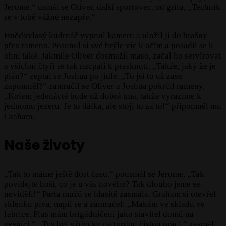
Jerome.“ usmál se Oliver, další sportovec, od grilu, ,,Technik
se v tobě vážně nezapře.“
Hnědovlasý kudrnáč vypnul kameru a uložil ji do brašny
přes rameno. Posunul si své brýle víc k očím a posadil se k
ohni také. Jakmile Oliver dosmažil maso, začal ho servírovat
a všichni čtyři se tak nacpali k prasknutí. ,,Takže, jaký že je
plán?“ zeptal se Joshua po jídle. ,,To jsi to už zase
zapomněl?“ zamračil se Oliver a Joshua pokrčil rameny.
,,Kolem jedenácté bude už dobrá tma, takže vyrazíme k
jednomu jezeru. Je to dálka, ale stojí to za to!“ připomněl mu
Graham.
Naše životy
„Tak to máme ještě dost času.“ pousmál se Jerome, „Tak
povídejte hoši, co je u vás nového? Tak dlouho jsme se
neviděli!“ Parta mužů se hlasitě zasmála. Graham si otevřel
sklenku piva, napil se a zamručel: „Makám ve skladu ve
fabrice. Plus mám brígádničení jako stavitel domů na
vesnici.“ „Tys byl vždycky na tvrdou čistou práci.“ zasmál