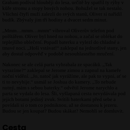
Graham podíval hlouběji do lesa, určitě by spatřil ty rýhy v
kůře stromu a stopy bosých nohou. Bohužel se tak nestalo.
Všichni čtyři muži zalezli do svých stanů, Oliver si nařídil
budík. Zbývaly jim tři hodiny a dvacet sedm minut.
,,Mmm…mmm…mmm“ vibroval Oliverův telefon pod
polštářem. Oliver byl hned na nohou, a začal se oblékat do
teplejšího oblečení. Popadl baterku a vylezl do chladné a
tmavé noci. ,,Hoši vstávat!“ zaklepal na jednotlivé stany, jen
aby dostal odpověď v podobě nesouhlasného mručení.
Nakonec se ale celá parta vyhrabala ze spacáků. ,,Tak
vyrazíme?“ zaklepal se Jerome zimou a zapnul na kameře
noční vidění. ,,Jo, natoč jak vyrážíme, ale pak to vypni, ať se
ti to nevybije.“ usmál se Joshua do kamery. ,,To nebude
nutný, mám s sebou baterky.“ odvětil Jerome narychlo a
parta se vydala do lesa. Šli, vyšlapaná cesta nevydávala pod
jejich botami jediný zvuk. Svítili baterkami před sebe a
povídali si o tom co podniknou, až se dostanou k jezeru.
Budou se jen koupat? Budou skákat? Nemohli se domluvit.
Cesta