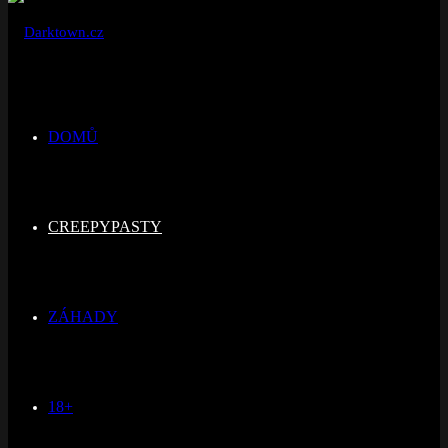
DOMŮ
CREEPYPASTY
ZÁHADY
18+