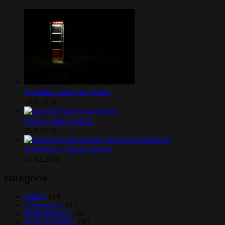
Prokletá telefonní čísla
18.9.2016
Kdo je Siren Head?
26.5.2020
Zrůdnosti z Deep Webu
31.12.2018
Kategorie
Články
610
Creepypasty
515
PARAWEB.CZ
282
PARANORMAL
195