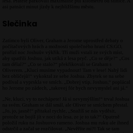
lesa. Přátelé parkovali maximálně půl kilometru od silnice. A
asi patnáct minut jízdy k nejbližšímu městu.
Slečinka
Zatímco byli Oliver, Graham a Jerome uprostřed debaty o
počítačových hrách a možnosti společného hraní CS:GO,
prořízl noc Joshuův výkřik. Tři muži vstali ze svých míst,
aby spatřili Joshuu, jak utíká z lesa pryč. „Co se děje?“ „Cos
tam dělal?“ „Co se stalo?“ překřikovali se Graham s
Oliverem. „Kluci musíme vypadnout! Tam v lese! Nahý lidi
bez obličejů!“ vykoktal ze sebe Joshua. Zbytek se na sebe
podíval a vyprskla ve smích. „Dobrej vtip, Joshuo,“ poplácal
ho Jerome po zádech, „takovej fór bych nevymyslel ani já.“
„Ne, kluci, vy to nechápete! Já si nevymýšlím!“ trval Joshua
na svém. Graham se dál smál, ale Oliver se smíchem přestal.
„Jo, jo, jasně!“ přitakal rychle, ,,Snažíš se nás vyděsit,
protože se bojíš jít v noci do lesa, ze je to tak?“ Opatrně
položil ruku na Joshuovo rameno. Joshua mu ruku ale ihned
odstrčil a začal se rozčilovat. ,,Nevěříte mi?! Tak se tam