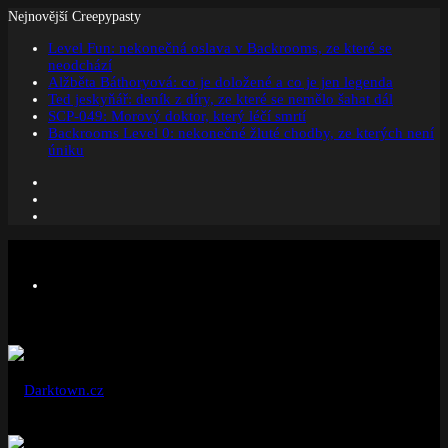
Nejnovější Creepypasty
Level Fun: nekonečná oslava v Backrooms, ze které se
neodchází
Alžběta Báthoryová: co je doložené a co je jen legenda
Ted jeskyňář: deník z díry, ze které se nemělo šahat dál
SCP-049: Morový doktor, který léčí smrtí
Backrooms Level 0: nekonečné žluté chodby, ze kterých není
úniku
Facebook
Instagram
Náhodný
článek
Menu