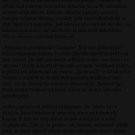
skrz ně!“ Měsíc na obloze ohlašoval půlnoc. Vznášel se
přímo nad jezerem. A právě to odhalilo to, co by normálně
zůstalo očím skryto. Jakmile měsíční paprsky pronikly
černým suknem hlubiny, vynikly rysy znetvořených těl na
dně. Bylo jich tam tolik. Tak šílený počet mrtvol. Jerome vše
zabíral na kameru, ale neodvážil se tam dolů pohlédnout.
Oliver rovnou vyzvrátil barbecue.
,,Musíme to proběhnout, Grahame! Já k nim dolů nejdu!“
třásl Grahamem Joshua. Graham jakmile spatřil to peklo na
dně, zbledl. On měl pro strach uděláno, avšak toto bylo i na
něj moc. Hordy nahých těl se stále pomalu, kolébavě blížily
a tlačily tak přátele dál do jezera. ,,Za mnou!!“ vykřikl náhle
Jerome a rozběhl se do řad těch monster. Kličkoval mezi
nimi, ale ty obludy ho nakonec obestoupily. Naštěstí byl
hned za ním Graham a z kleští rukou ho dostal několika
ranami pěstí.
Joshua sprintoval ještě za Grahamem, ale Oliver byl v
úzkých. Musel kličkovat mezi těly, které se kolem něj
kupily. Ti lidé po něm začali skákat a strhli ho k zemi.
Graham mu chtěl jít na pomoc, ale Jerome mu bránil. Věděl
totiž, že proti takové přesile nemá sebemenší šanci. Horda