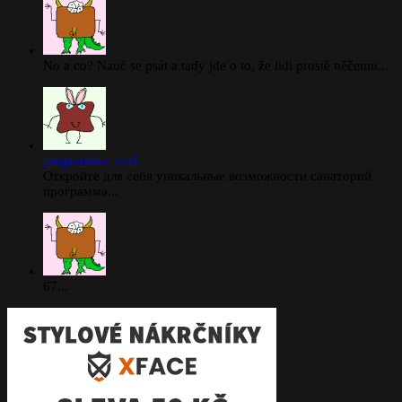
No a co? Nauč se psát a tady jde o to, že lidi prostě něčemu...
programma_exsl
Откройте для себя уникальные возможности санаторий
программа...
67...