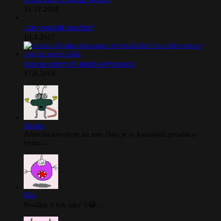
31.12.2018
Jak vyvolat ducha?
10.4.2017
Kdo je Momo? Jaká je Pravda?
17.8.2018
Martin
Zdravím nevolejte na toto číslo je to kamaráda prosím o
vyma...
Ella
Posílám ti fuk taky 🫪😂...