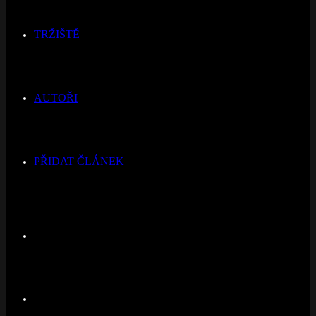
TRŽIŠTĚ
AUTOŘI
PŘIDAT ČLÁNEK
Switch
skin
Hledat