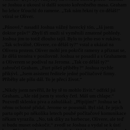
se Joshua a ukousl si další sousto kořeněného masa. Graham
ho lehce šťouchl do ramene. „Tak nám řekni ty co děláš!“
vtíral se Oliver.
„Pánové,“ nasadil Joshua vážný herecký tón, „Já jsem
doktor práv!“ Zbylí tři muži si vyměnili zmatené pohledy.
Joshua jim to totiž dlouho tajil. Bylo to jeho eso v rukávu.
„Tak schválně, Olivere, co děláš ty?“ vstal a ukázal na
Olivera prstem. Oliver mohl jen pokrčit rameny a přiznat se,
že dělá trenéra v posilovně. Joshua se posadil a s Grahamem
a Oliverem se podíval na Jeroma. „Tak co děláš ty?“
zabručel Graham, „Furt píšeš příběhy?“ Joshua rychle
přikývl. „Jsem asistent ředitele jedné počítačové firmy.
Příběhy ale píšu dál. To je přeci život.“
„Nikdy jsem nevěřil, že by tě to mohlo živit.“ odfrkl jsi
Graham, „Ale rád jsem ty storky četl. Máš um chlape.“
Pozvedl sklenku piva a zahulákal: „Připíjím!“ Joshua se k
němu ochotně přidal. Jerome se pousmál. Byl rád, že jejich
parta opět po několika letech pouhé počítačové komunikace
někam vyrazila. „No, tak díky za barbecue, Olivere, ale teď
si budu muset odskočit.“ zvedl se Joshua a vydal se k ústí