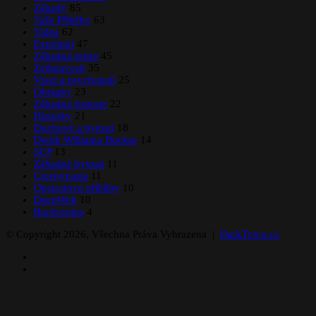
Záhady
85
Vaše Příběhy
63
Videa
62
Extrémní
47
Záhadná místa
45
Zajímavosti
35
Vrazi a psychopati
25
Obrázky
23
Záhadná historie
22
Historky
21
Duchové a bytosti
18
Deník Williama Buckse
14
SCP
13
Záhadné bytosti
11
Creepypasta
11
Opravdové příběhy
10
DeepWeb
10
Backrooms
4
© Copyright 2026, Všechna Práva Vyhrazena |
DarkTown.cz
Facebook
Instagram
Facebook
X
WhatsApp
Telegram
Back
to
top