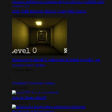
SCP-049: Morový doktor, který léčí smrtí
1 týdnem dříve
Backrooms Level 0: nekonečné žluté chodby, ze
kterých není úniku
2 týdny dříve
Prokletá telefonní čísla
18.9.2016
Kdo je Siren Head?
26.5.2020
Zrůdnosti z Deep Webu