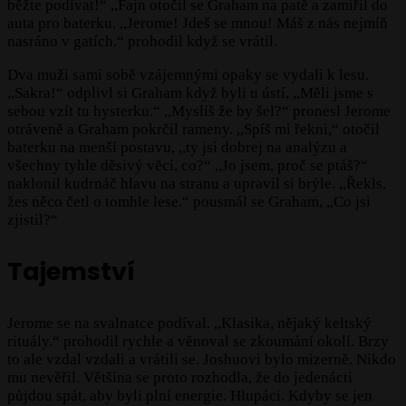
běžte podívat!“ ,,Fajn otočil se Graham na patě a zamířil do
auta pro baterku. ,,Jerome! Jdeš se mnou! Máš z nás nejmíň
nasráno v gatích.“ prohodil když se vrátil.
Dva muži sami sobě vzájemnými opaky se vydali k lesu.
,,Sakra!“ odplivl si Graham když byli u ústí, ,,Měli jsme s
sebou vzít tu hysterku.“ ,,Myslíš že by šel?“ pronesl Jerome
otráveně a Graham pokrčil rameny. ,,Spíš mi řekni,“ otočil
baterku na menší postavu, ,,ty jsi dobrej na analýzu a
všechny tyhle děsivý věci, co?“ ,,Jo jsem, proč se ptáš?“
naklonil kudrnáč hlavu na stranu a upravil si brýle. ,,Řekls,
žes něco četl o tomhle lese.“ pousmál se Graham, ,,Co jsi
zjistil?“
Tajemství
Jerome se na svalnatce podíval. ,,Klasika, nějaký keltský
rituály.“ prohodil rychle a věnoval se zkoumání okolí. Brzy
to ale vzdal vzdali a vrátili se. Joshuovi bylo mizerně. Nikdo
mu nevěřil. Většina se proto rozhodla, že do jedenácti
půjdou spát, aby byli plní energie. Hlupáci. Kdyby se jen