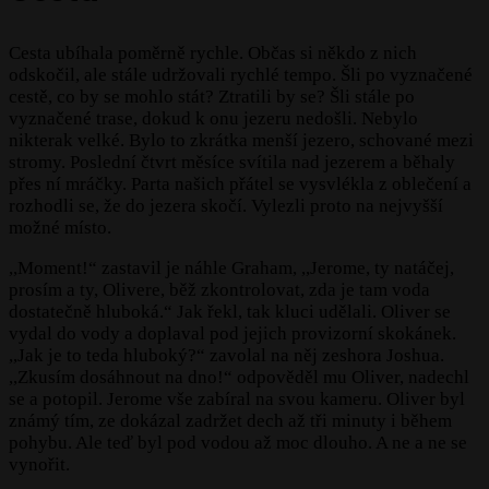
Cesta ubíhala poměrně rychle. Občas si někdo z nich
odskočil, ale stále udržovali rychlé tempo. Šli po vyznačené
cestě, co by se mohlo stát? Ztratili by se? Šli stále po
vyznačené trase, dokud k onu jezeru nedošli. Nebylo
nikterak velké. Bylo to zkrátka menší jezero, schované mezi
stromy. Poslední čtvrt měsíce svítila nad jezerem a běhaly
přes ní mráčky. Parta našich přátel se vysvlékla z oblečení a
rozhodli se, že do jezera skočí. Vylezli proto na nejvyšší
možné místo.
,,Moment!“ zastavil je náhle Graham, ,,Jerome, ty natáčej,
prosím a ty, Olivere, běž zkontrolovat, zda je tam voda
dostatečně hluboká.“ Jak řekl, tak kluci udělali. Oliver se
vydal do vody a doplaval pod jejich provizorní skokánek.
,,Jak je to teda hluboký?“ zavolal na něj zeshora Joshua.
,,Zkusím dosáhnout na dno!“ odpověděl mu Oliver, nadechl
se a potopil. Jerome vše zabíral na svou kameru. Oliver byl
známý tím, ze dokázal zadržet dech až tři minuty i během
pohybu. Ale teď byl pod vodou až moc dlouho. A ne a ne se
vynořit.