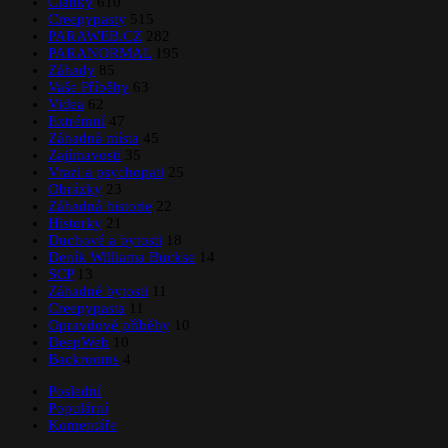
Články
610
Creepypasty
515
PARAWEB.CZ
282
PARANORMAL
195
Záhady
85
Vaše Příběhy
63
Videa
62
Extrémní
47
Záhadná místa
45
Zajímavosti
35
Vrazi a psychopati
25
Obrázky
23
Záhadná historie
22
Historky
21
Duchové a bytosti
18
Deník Williama Buckse
14
SCP
13
Záhadné bytosti
11
Creepypasta
11
Opravdové příběhy
10
DeepWeb
10
Backrooms
4
Poslední
Populární
Komentáře