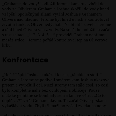
,,Grahame, do vody!“ odložil Jerome kameru a vběhl do
vody za Olivierem. Graham a Joshua skočili do vody hned
vzápětí. Společnými silami vytáhl Joshua s Grahamem
Olivera nad hladinu. Jerome byl hned u nich a kontroloval
životní funkce. Oliver nedýchal. ,,Na břeh!“ zavelel Jerome
a táhl hned Olivera ven z vody. Na souši ho položili a začali
s resuscitací. ,,1..2..3..4..5…“ prováděl Graham nepřímou
masáž srdce. ,,Jerome pořád kontroloval tep na Oliverově
krku.
Konfrontace
,,Hoši?“ špitl Joshua a ukázal k lesu, ,,támhle to stojí!“
Graham a Jerome se podívali směrem kam Joshua ukazoval
prstem a vytřeštili oči. Mezi stromy tam stálo cosi. To cosi
bylo kompletně nahé bez ochlupení a obličeje. Pouze
mužské genitálie se komíhaly sem a tam ve větru. ,,Co to
dopíči…?“ vrtěl Graham hlavou. Tu začal Oliver prskat a
vykašlávat vodu. Zbylí tři muži ho začali zvedat na nohy.
Jakmile si všiml té postavy, vyjekl, klopýtl a dopadl na zem.