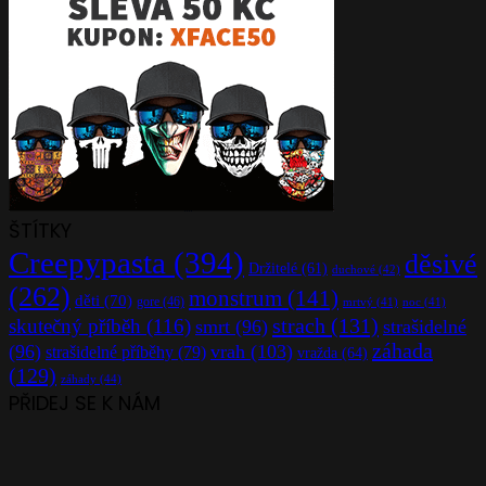
ŠTÍTKY
Creepypasta
(394)
děsivé
Držitelé
(61)
duchové
(42)
(262)
monstrum
(141)
děti
(70)
gore
(46)
mrtvý
(41)
noc
(41)
strach
(131)
skutečný příběh
(116)
smrt
(96)
strašidelné
záhada
(96)
vrah
(103)
strašidelné příběhy
(79)
vražda
(64)
(129)
záhady
(44)
PŘIDEJ SE K NÁM