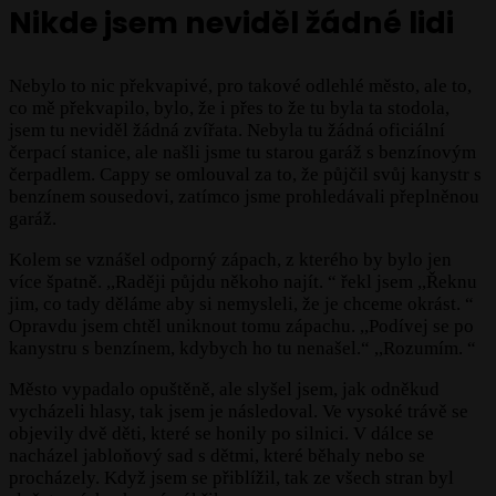
Nikde jsem neviděl žádné lidi
Nebylo to nic překvapivé, pro takové odlehlé město, ale to,
co mě překvapilo, bylo, že i přes to že tu byla ta stodola,
jsem tu neviděl žádná zvířata. Nebyla tu žádná oficiální
čerpací stanice, ale našli jsme tu starou garáž s benzínovým
čerpadlem. Cappy se omlouval za to, že půjčil svůj kanystr s
benzínem sousedovi, zatímco jsme prohledávali přeplněnou
garáž.
Kolem se vznášel odporný zápach, z kterého by bylo jen
více špatně. ,,Raději půjdu někoho najít. “ řekl jsem ,,Řeknu
jim, co tady děláme aby si nemysleli, že je chceme okrást. “
Opravdu jsem chtěl uniknout tomu zápachu. ,,Podívej se po
kanystru s benzínem, kdybych ho tu nenašel.“ ,,Rozumím. “
Město vypadalo opuštěně, ale slyšel jsem, jak odněkud
vycházeli hlasy, tak jsem je následoval. Ve vysoké trávě se
objevily dvě děti, které se honily po silnici. V dálce se
nacházel jabloňový sad s dětmi, které běhaly nebo se
procházely. Když jsem se přiblížil, tak ze všech stran byl