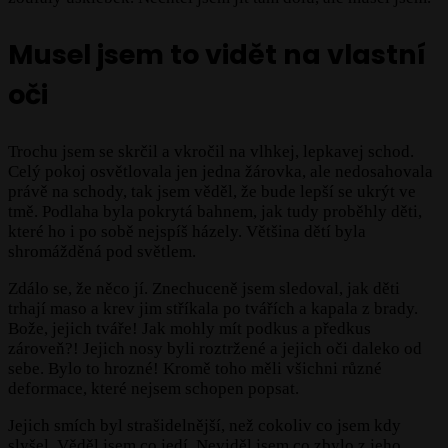
Musel jsem to vidět na vlastní
oči
Trochu jsem se skrčil a vkročil na vlhkej, lepkavej schod.
Celý pokoj osvětlovala jen jedna žárovka, ale nedosahovala
právě na schody, tak jsem věděl, že bude lepší se ukrýt ve
tmě. Podlaha byla pokrytá bahnem, jak tudy proběhly děti,
které ho i po sobě nejspíš házely. Většina dětí byla
shromážděná pod světlem.
Zdálo se, že něco jí. Znechuceně jsem sledoval, jak děti
trhají maso a krev jim stříkala po tvářích a kapala z brady.
Bože, jejich tváře! Jak mohly mít podkus a předkus
zároveň?! Jejich nosy byli roztržené a jejich oči daleko od
sebe. Bylo to hrozné! Kromě toho měli všichni různé
deformace, které nejsem schopen popsat.
Jejich smích byl strašidelnější, než cokoliv co jsem kdy
slyšel. Věděl jsem co jedí. Neviděl jsem co zbylo z jeho