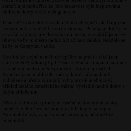
o své rodině a vyprávěl zábavné příběhy. Jeho syn bojoval v
zámoří a já mohu říct, že jeho laskavost byla inspirována
obdivem, který cítil k naší generaci.
Já se spíše vždy držel vzadu dál od nebezpečí, ale Cappymu
jsem to neřekl, nechtěl jsem ho zklamat. Po nějaké době jsem
se začal zajímat, kdy dorazíme do města, a vyjádřil jsem své
obavy, že by to město mohlo být až moc daleko. Nezdálo se,
že by to Cappymu vadilo.
Myslím, že stejně neměl nic lepšího na práci a také jsem
stále nevěděl odkud přijel. Cesta začínala stoupat a nakonec
se změnila na dva hnědé proužky s trávou uprostřed.
Konečně jsem mohl vidět město, které stálo nad poli.
Zubožené a přesto kuriozní, byl to prostě učebnicový
příklad malého Amerického města: Vybledlé modré domy s
bílým obložením.
Několik cihlových prodejen s ručně malovanými znaky,
náměstí, velká červená stodola a bílá kaple na kopci.
Automobily byly zaparkované sem a tam, některé bez
pneumatik