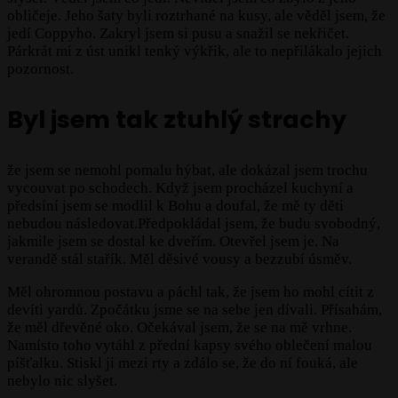
obličeje. Jeho šaty byli roztrhané na kusy, ale věděl jsem, že
jedí Coppyho. Zakryl jsem si pusu a snažil se nekřičet.
Párkrát mi z úst unikl tenký výkřik, ale to nepřilákalo jejich
pozornost.
Byl jsem tak ztuhlý strachy
že jsem se nemohl pomalu hýbat, ale dokázal jsem trochu
vycouvat po schodech. Když jsem procházel kuchyní a
předsíní jsem se modlil k Bohu a doufal, že mě ty děti
nebudou následovat.Předpokládal jsem, že budu svobodný,
jakmile jsem se dostal ke dveřím. Otevřel jsem je. Na
verandě stál stařík. Měl děsivé vousy a bezzubí úsměv.
Měl ohromnou postavu a páchl tak, že jsem ho mohl cítit z
devíti yardů. Zpočátku jsme se na sebe jen dívali. Přísahám,
že měl dřevěné oko. Očekával jsem, že se na mě vrhne.
Namísto toho vytáhl z přední kapsy svého oblečení malou
píšťalku. Stiskl ji mezi rty a zdálo se, že do ní fouká, ale
nebylo nic slyšet.