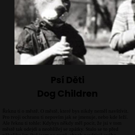
Psí Děti
Dog Children
Řeknu ti o městě. O městě, které bys nikdy neměl navštívit.
Pro tvoji ochranu ti nepovím jak se jmenuje, nebo kde leží.
Ale řeknu ti tohle: Kdybys někdy měl pocit, že jsi v tom
městě tak odejdi a neohlížej se zpátky. Stalo se to před