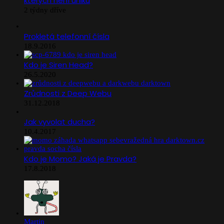
kterých není úniku
2 týdny dříve
Prokletá telefonní čísla
18.9.2016
Kdo je Siren Head?
26.5.2020
Zrůdnosti z Deep Webu
31.12.2018
Jak vyvolat ducha?
10.4.2017
Kdo je Momo? Jaká je Pravda?
17.8.2018
Martin