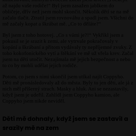
až najdu vaše rodiče!“ Byl jsem zasažen jablkem do
obličeje, dřív než jsem mohl skončit. Několik dětí se na mě
začalo tlačit. Ztratil jsem rovnováhu a spadl jsem. Všichni do
mě začaly kopat a škrábat mě. ,,Co to děláte?“
Byl jsem z toho hotovej. ,,Co s vámi je?!“ Vykřikl jsem a
pokusil se je srazit k zemi, ale vytrvale pokračovaly v
kopání a škrábaní a přitom vydávaly ty nepříjemné zvuky. Z
toho kokofonického vytí a štěkání ve mě už vřela krev. Začal
jsem na děti utočit. Nezajímala mě jejich bezpečnost a nebo
to co by mohli udělat jejich rodiče.
Potom, co jsem s nimi skončil jsem utíkal najít Coppyho.
Děti mě pronásledovaly až do města. Byly to jen děti, ale já z
nich měl příšerný strach. Masky a hluk. Ani se nezastavily,
když jsem je udeřil. Zahlídl jsem Coppyho kamion, ale
Coppyho jsem nikde neviděl.
Děti mě dohnaly, když jsem se zastavil a
srazily mě na zem