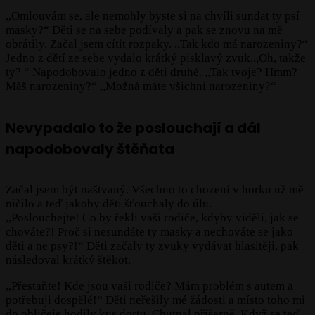
,,Omlouvám se, ale nemohly byste si na chvíli sundat ty psí
masky?“ Děti se na sebe podívaly a pak se znovu na mě
obrátily. Začal jsem cítit rozpaky. ,,Tak kdo má narozeniny?“
Jedno z dětí ze sebe vydalo krátký pisklavý zvuk.,,Oh, takže
ty? “ Napodobovalo jedno z dětí druhé. ,,Tak tvoje? Hmm?
Máš narozeniny?“ ,,Možná máte všichni narozeniny?“
Nevypadalo to že poslouchají a dál
napodobovaly štěňata
Začal jsem být naštvaný. Všechno to chození v horku už mě
ničilo a teď jakoby děti šťouchaly do úlu.
,,Poslouchejte! Co by řekli vaši rodiče, kdyby viděli, jak se
chováte?! Proč si nesundáte ty masky a nechováte se jako
děti a ne psy?!“ Děti začaly ty zvuky vydávat hlasitěji, pak
následoval krátký štěkot.
,,Přestaňte! Kde jsou vaši rodiče? Mám problém s autem a
potřebuji dospělé!“ Děti neřešily mé žádosti a místo toho mi
do obličeje hodily kus dortu. Chutnal příšerně. Když se teď