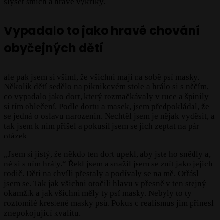
slyšet smích a hravé výkřiky.
Vypadalo to jako hravé chování
obyčejných dětí
ale pak jsem si všiml, že všichni mají na sobě psí masky.
Několik dětí sedělo na piknikovém stole a hrálo si s něčím,
co vypadalo jako dort, který rozmačkávaly v ruce a špinily
si tím oblečení. Podle dortu a masek, jsem předpokládal, že
se jedná o oslavu narozenin. Nechtěl jsem je nějak vyděsit, a
tak jsem k nim přišel a pokusil jsem se jich zeptat na pár
otázek.
,,Jsem si jistý, že někdo ten dort upekl, aby jste ho snědly a,
né si s ním hrály.“ Řekl jsem a snažil jsem se znít jako jejich
rodič. Děti na chvíli přestaly a podívaly se na mě. Otřásl
jsem se. Tak jak všichni otočili hlavu v přesně v ten stejný
okamžik a jak všichni měly ty psí masky. Nebyly to ty
roztomilé kreslené masky psů. Pokus o realismus jim přinesl
znepokojující kvalitu.