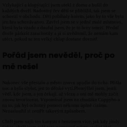
Vzlykající a klopýtající jsem utekl z domu a bušil do
každých dveří. Radostný řev dětí se přiblížil, tak jsem se
schoval v obchodu. Děti pobíhaly kolem, jako by to vše byla
jen hra schovávanou. Zavřel jsem se v jedné malé místnosti,
která byla vzadu a doufal jsem, že je to brzy omrzí. Přední
dveře párkrát zarachotily a já si uvědomil, že nemám kam
utéct, pokud se ten velký chlap dostane dovnitř.
Pořád jsem nevěděl, proč po
mě nešel
Nakonec vše přestalo a město znovu upadlo do ticha. Přišla
noc a bylo slyšet, jen to dětské vytí.Přemýšlel jsem, jestli
vědí, kde jsem, a jen čekají, až vlezu a oni mě mohly začít
znovu terorizovat. Vzpomínal jsem na chudáka Coppyho a
na to, jak byl ochotný pomoct někomu úplně cizímu.
Nezasloužil si zemřít takovým způsobem.
Chtěl jsem najít ten kanystr s benzínem více, jak kdy jindy.