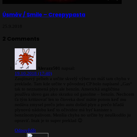
Úsměv / Smile – Creepypasta
25.9.2018
2 Comments
Alerazz501
napsal:
19.10.2018 (17:40)
Zaujímavý príbeh a určite skvelý výber no máš tam chybu v
preklade. Tam kde určite v pôvodnej CP bolo napísané „Gas“
tak to neznamená plyn ale benzín. Americká angličtina
používa slovo gas ako skratku od gasoline – benzín. Nechcem
ťa tým kritizovať len to človeka dosť mätie potom keď mu
nedáva zmysel prečo jeho autu došiel plyn a prečo hľadá
plynovú nádobu keď to očividne má byť kanister s
benzínom/palivom. Menšia chyba no určite by neuškodilo ju
opraviť. Inak je to super preklad 😉
Odpovědět