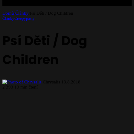
Domů
/
Články
/
Psí Děti / Dog Children
Články
Creepypasty
Psí Děti / Dog
Children
Send
Chrysalis
13.8.2018
an
2
393
10 min čtení
email