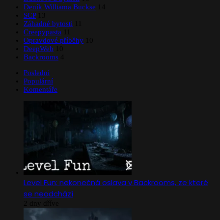
Deník Williama Buckse
14
SCP
13
Záhadné bytosti
11
Creepypasta
11
Opravdové příběhy
10
DeepWeb
10
Backrooms
4
Poslední
Populární
Komentáře
Level Fun: nekonečná oslava v Backrooms, ze které
se neodchází
2 dny dříve