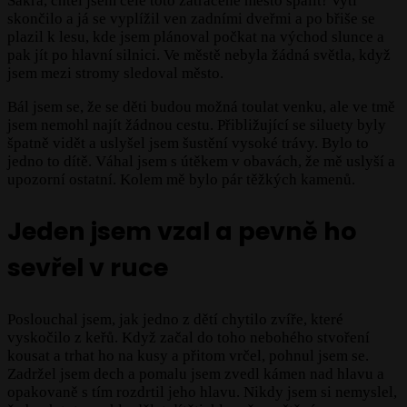
Sakra, chtěl jsem celé toto zatracené město spálit! Vytí
skončilo a já se vyplížil ven zadními dveřmi a po břiše se
plazil k lesu, kde jsem plánoval počkat na východ slunce a
pak jít po hlavní silnici. Ve městě nebyla žádná světla, když
jsem mezi stromy sledoval město.
Bál jsem se, že se děti budou možná toulat venku, ale ve tmě
jsem nemohl najít žádnou cestu. Přibližující se siluety byly
špatně vidět a uslyšel jsem šustění vysoké trávy. Bylo to
jedno to dítě. Váhal jsem s útěkem v obavách, že mě uslyší a
upozorní ostatní. Kolem mě bylo pár těžkých kamenů.
Jeden jsem vzal a pevně ho
sevřel v ruce
Poslouchal jsem, jak jedno z dětí chytilo zvíře, které
vyskočilo z keřů. Když začal do toho nebohého stvoření
kousat a trhat ho na kusy a přitom vrčel, pohnul jsem se.
Zadržel jsem dech a pomalu jsem zvedl kámen nad hlavu a
opakovaně s tím rozdrtil jeho hlavu. Nikdy jsem si nemyslel,