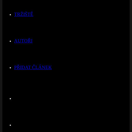
TRŽIŠTĚ
AUTOŘI
PŘIDAT ČLÁNEK
Switch
skin
Hledat