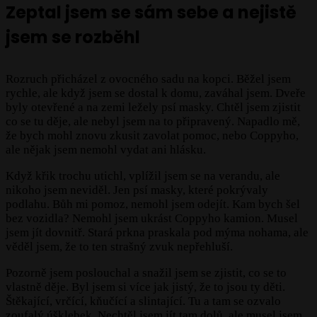
Zeptal jsem se sám sebe a nejistě
jsem se rozběhl
Rozruch přicházel z ovocného sadu na kopci. Běžel jsem
rychle, ale když jsem se dostal k domu, zaváhal jsem. Dveře
byly otevřené a na zemi ležely psí masky. Chtěl jsem zjistit
co se tu děje, ale nebyl jsem na to připravený. Napadlo mě,
že bych mohl znovu zkusit zavolat pomoc, nebo Coppyho,
ale nějak jsem nemohl vydat ani hlásku.
Když křik trochu utichl, vplížil jsem se na verandu, ale
nikoho jsem neviděl. Jen psí masky, které pokrývaly
podlahu. Bůh mi pomoz, nemohl jsem odejít. Kam bych šel
bez vozidla? Nemohl jsem ukrást Coppyho kamion. Musel
jsem jít dovnitř. Stará prkna praskala pod mýma nohama, ale
věděl jsem, že to ten strašný zvuk nepřehluší.
Pozorně jsem poslouchal a snažil jsem se zjistit, co se to
vlastně děje. Byl jsem si více jak jistý, že to jsou ty děti.
Štěkající, vrčící, kňučící a slintající. Tu a tam se ozvalo
zoufalý úšklebek. Nechtěl jsem jít tam dolů, ale musel jsem.