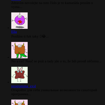
Zdravím nevolejte na toto číslo je to kamaráda prosím o
vyma...
Ella
Posílám ti fuk taky 🫪😂...
No a co? Nauč se psát a tady jde o to, že lidi prostě něčemu...
programma_exsl
Откройте для себя уникальные возможности санаторий
программа...