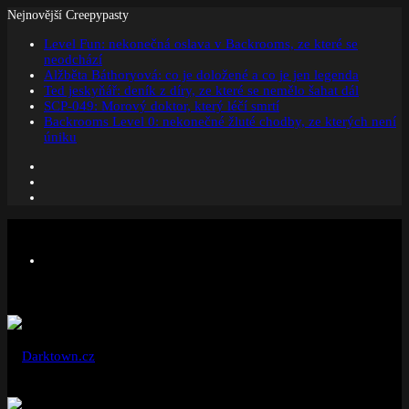
Nejnovější Creepypasty
Level Fun: nekonečná oslava v Backrooms, ze které se
neodchází
Alžběta Báthoryová: co je doložené a co je jen legenda
Ted jeskyňář: deník z díry, ze které se nemělo šahat dál
SCP-049: Morový doktor, který léčí smrtí
Backrooms Level 0: nekonečné žluté chodby, ze kterých není
úniku
Facebook
Instagram
Náhodný
článek
Menu