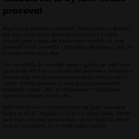
pracoval
Regály byly prázdné a zaprášené. Podíval jsem se dozadu,
kde taky nikdo nebyl. Zaslechl jsem rozruch z venčí.
Vykoukl jsem z okna, ale nikoho jsem neviděl, tak jsem
pootevřel dveře a vystrčil z nich hlavu. Byl jsem si jistý, že
se s těma dětmi něco děje.
Část mě věděla, že bych měl zůstat v garáži, ale chtěl jsem
zjistit jestli děti byly za své chování potrestány. Následoval
jsem ozvěny, dokud jsem neuslyšel jasný, zběsilý, zuřivý
výkřik. Výkřik pokračoval, když jsem klepal na dveře
nejbližšího domu. ,,Hej, je někdo doma?!“ Začal jsem
agresivně tisknout zvonek. Nic.
Další dům byl asi o třicet metrů dál, tak jsem i tam začal
klepat na dveře. Nezdálo se, že by byl někdo doma. Obešel
jsem dům a bouchal jsem na okna, ale bez úspěchu. Musel
jsem se rozhodnout.
Co by mohl udělat hrdina?