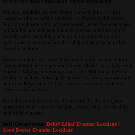
že bych toto mohl udělat dítěti, hlavně opuštěnému.
Ale já to neudělal pro své vlastní bezpečí, jako spíš pro
Cappyho. Slunce začalo vycházet a odhalovat chlapcovo
tělo. Litoval jsem toho, co jsem udělal. Jasně, že nejsem jako
oni kanibal, ale měl jsem pocit, že jsem se snížil na jejich
úroveň. Zabil jsem dítě a nebudu to moci už nikdy vrátit
zpět. Z města se ozýval smích. Vylekaný jsem začal utíkat
špatným směrem.
Unavený a hladový jsem šel po polích a přes svahy, dokud
slunce nebylo přímo nad mou hlavou. Slyšel jsem slabý zvuk
motoru, i když jsem nemohl najít cestu. Dolehla na mě tíha
všeho, co se dnes stalo a ještě se zvýšila, když jsem vstoupil
na farmu. Když jsem šel blíž, ozval se nevítaný zvuk dětí,
které si hrály na louce.
Pár jich cválalo a vydávaly divné zvuk. Přišlo mi to jako
normální dětské chovaní, ale pak jsem si všiml, že všechny
mají koňské masky.
Další Creepypasta:
Dobrý Lékař Evander Locklear /
Good Doctor Evander Locklear