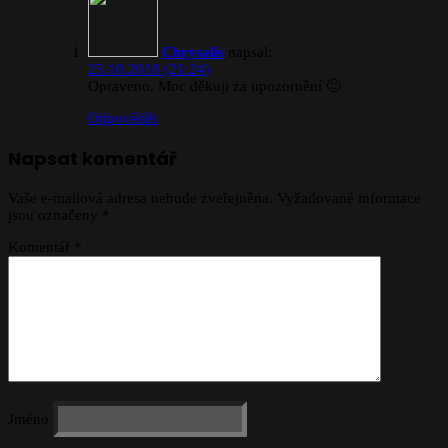
Chrysalis
napsal:
25.10.2018 (21:24)
Opraveno. Moc děkuji za upozornění 🙂
Odpovědět
Napsat komentář
Vaše e-mailová adresa nebude zveřejněna.
Vyžadované informace
jsou označeny
*
Komentář
*
Jméno