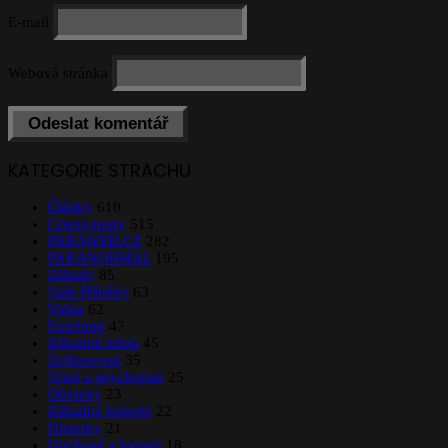
E-mail
Webová stránka
KATEGORIE STRACHU
Články
610
Creepypasty
515
PARAWEB.CZ
282
PARANORMAL
195
Záhady
85
Vaše Příběhy
63
Videa
62
Extrémní
47
Záhadná místa
45
Zajímavosti
35
Vrazi a psychopati
25
Obrázky
23
Záhadná historie
22
Historky
21
Duchové a bytosti
18