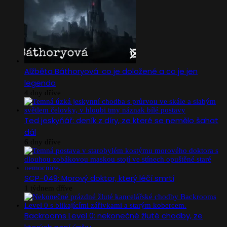
Alžběta Báthoryová: co je doložené a co je jen
legenda
4 dny dříve
Ted jeskyňář: deník z díry, ze které se nemělo šahat
dál
6 dny dříve
SCP-049: Morový doktor, který léčí smrtí
1 týdnem dříve
Backrooms Level 0: nekonečné žluté chodby, ze