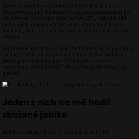
Žádná maska nebyla podobné té druhé. Každá z nich
představovala jiné plemeno s výrazy od poslušnosti až po
rozzuřenost. Když jsem začal počítat ,,Tři..“ několik dětí
začalo dělat vysoké pisklavé zvuky. Pokračoval jsem v
počítaní ,,Dva…“ a další dvě děti se připojily s ošklivým
vrčením.
Podvědomě jsem si povzdechl. Věděl jsem, že se nepohnou.
,,Jedna…“ Děti začaly okamžitě hlasitě štěkat. Byl jsem
překvapen tím, jak ten jejich štěkat zněl hrozivě a
rozzlobeně. ,,Nechte toho!“ Přikázal jsem, ale štěkaly jen
hlasitěji.
Jeden z nich na mě hodil
zkažené jablko
Bolelo to. Ostatní děti se přidaly a já se stal obětí
kamenování, shnilým ovocem. Začal jsem křičet ,,Počkejte