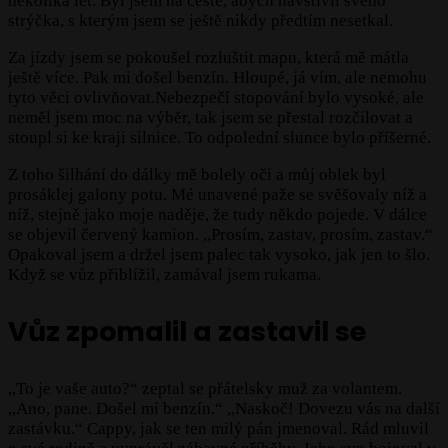
několika let. Byl jsem na cestě, abych navštívil svého
strýčka, s kterým jsem se ještě nikdy předtím nesetkal.
Za jízdy jsem se pokoušel rozluštit mapu, která mě mátla
ještě více. Pak mi došel benzín. Hloupé, já vím, ale nemohu
tyto věci ovlivňovat.Nebezpečí stopování bylo vysoké, ale
neměl jsem moc na výběr, tak jsem se přestal rozčilovat a
stoupl si ke kraji silnice. To odpolední slunce bylo příšerné.
Z toho šilhání do dálky mě bolely oči a můj oblek byl
prosáklej galony potu. Mé unavené paže se svěšovaly níž a
níž, stejně jako moje naděje, že tudy někdo pojede. V dálce
se objevil červený kamion. ,,Prosím, zastav, prosím, zastav.“
Opakoval jsem a držel jsem palec tak vysoko, jak jen to šlo.
Když se vůz přiblížil, zamával jsem rukama.
Vůz zpomalil a zastavil se
,,To je vaše auto?“ zeptal se přátelsky muž za volantem.
,,Ano, pane. Došel mi benzín.“ ,,Naskoč! Dovezu vás na další
zastávku.“ Cappy, jak se ten milý pán jmenoval. Rád mluvil