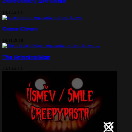
Život Uvnitř / Life within
18.12.2018
Come Closer
19.11.2018
The Grinning Man
23.10.2018