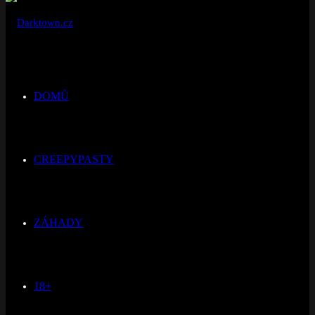
DOMŮ
CREEPYPASTY
ZÁHADY
18+