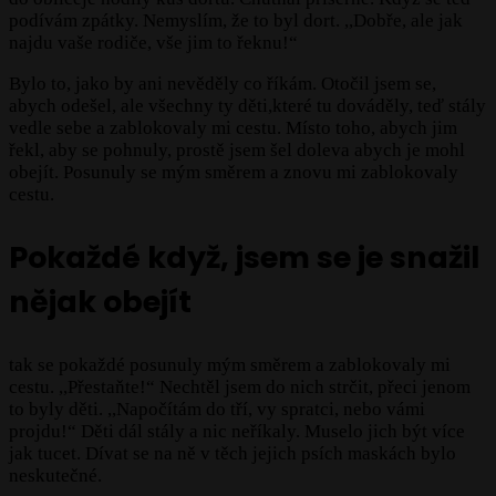
podívám zpátky. Nemyslím, že to byl dort. ,,Dobře, ale jak
najdu vaše rodiče, vše jim to řeknu!“
Bylo to, jako by ani nevěděly co říkám. Otočil jsem se,
abych odešel, ale všechny ty děti,které tu dováděly, teď stály
vedle sebe a zablokovaly mi cestu. Místo toho, abych jim
řekl, aby se pohnuly, prostě jsem šel doleva abych je mohl
obejít. Posunuly se mým směrem a znovu mi zablokovaly
cestu.
Pokaždé když, jsem se je snažil
nějak obejít
tak se pokaždé posunuly mým směrem a zablokovaly mi
cestu. ,,Přestaňte!“ Nechtěl jsem do nich strčit, přeci jenom
to byly děti. ,,Napočítám do tří, vy spratci, nebo vámi
projdu!“ Děti dál stály a nic neříkaly. Muselo jich být více
jak tucet. Dívat se na ně v těch jejich psích maskách bylo
neskutečné.