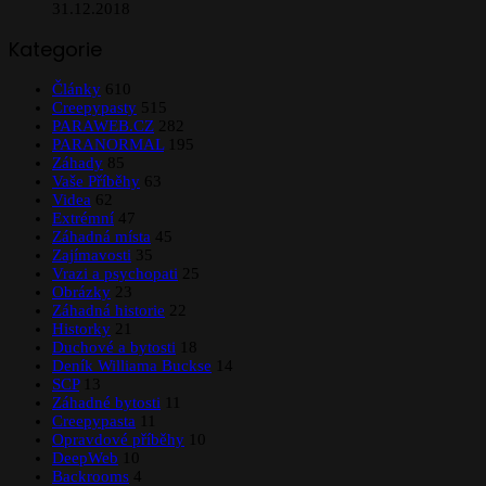
31.12.2018
Kategorie
Články
610
Creepypasty
515
PARAWEB.CZ
282
PARANORMAL
195
Záhady
85
Vaše Příběhy
63
Videa
62
Extrémní
47
Záhadná místa
45
Zajímavosti
35
Vrazi a psychopati
25
Obrázky
23
Záhadná historie
22
Historky
21
Duchové a bytosti
18
Deník Williama Buckse
14
SCP
13
Záhadné bytosti
11
Creepypasta
11
Opravdové příběhy
10
DeepWeb
10
Backrooms
4