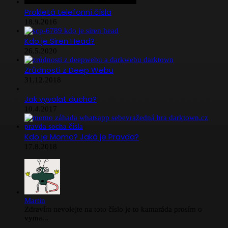
Prokletá telefonní čísla
18.9.2016
Kdo je Siren Head?
26.5.2020
Zrůdnosti z Deep Webu
31.12.2018
Jak vyvolat ducha?
10.4.2017
Kdo je Momo? Jaká je Pravda?
17.8.2018
Martin
Zdravím nevolejte na toto číslo je to kamaráda prosím o
vyma...