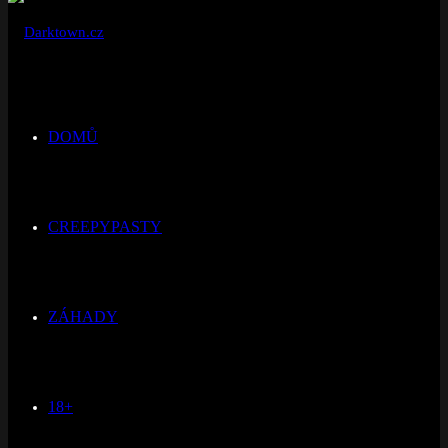
DOMŮ
CREEPYPASTY
ZÁHADY
18+