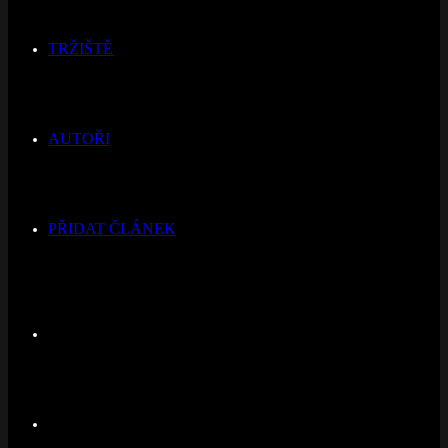
TRŽIŠTĚ
AUTOŘI
PŘIDAT ČLÁNEK
Switch
skin
Hledat