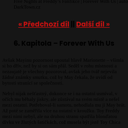
Five Nights at Freddy’s Fanfikce | Forever With Us | auto
DarkTown.cz
« Předchozí díl
||
Další díl »
6.
Kapitola – Forever With Us
Avšak Mayinu pozornost upoutal hlavě Marionette – všimla
si ho dřív, než by si on sám přál. Seděl v rohu místnosti a
nezaujatě je všechny pozoroval, avšak jeho tvář nejevila
žádné známky smutku, což by May čekala, že uvidí od
bytosti stranící se společnosti.
Nebyl nijak nešťastný, dokonce se i na ostatní usmíval, v
očích mu běhaly jiskry, ale zůstával na svém místě a nešel
mezi ostatní. Potřeboval-li samotu, nehodlala mu ji May brát.
Až poté se zaměřila více na ostatní v kroužku. Toy Freddy
mezi nimi nebyl, ale na druhou stranu spatřila blonďatou
dívku ve žlutých šatičkách, což musela být jistě Toy Chica