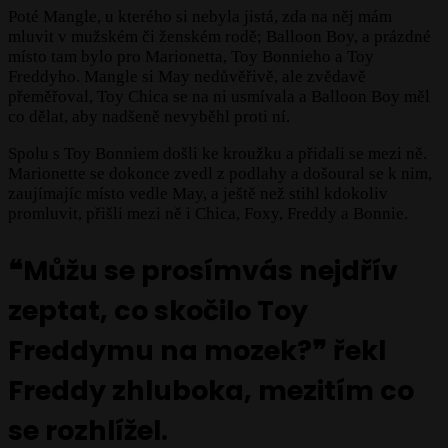
Poté Mangle, u kterého si nebyla jistá, zda na něj mám
mluvit v mužském či ženském rodě; Balloon Boy, a prázdné
místo tam bylo pro Marionetta, Toy Bonnieho a Toy
Freddyho. Mangle si May nedůvěřivě, ale zvědavě
přeměřoval, Toy Chica se na ni usmívala a Balloon Boy měl
co dělat, aby nadšeně nevyběhl proti ní.
Spolu s Toy Bonniem došli ke kroužku a přidali se mezi ně.
Marionette se dokonce zvedl z podlahy a došoural se k nim,
zaujímajíc místo vedle May, a ještě než stihl kdokoliv
promluvit, přišli mezi ně i Chica, Foxy, Freddy a Bonnie.
❝Můžu se prosímvás nejdřív
zeptat, co skočilo Toy
Freddymu na mozek?❞ řekl
Freddy zhluboka, mezitím co
se rozhlížel.