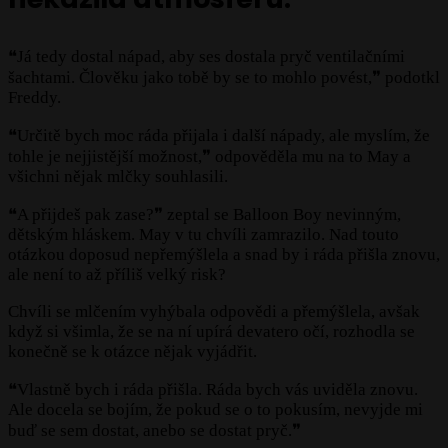
❝Já tedy dostal nápad, aby ses dostala pryč ventilačními
šachtami. Člověku jako tobě by se to mohlo povést,❞ podotkl
Freddy.
❝Určitě bych moc ráda přijala i další nápady, ale myslím, že
tohle je nejjistější možnost,❞ odpověděla mu na to May a
všichni nějak mlčky souhlasili.
❝A přijdeš pak zase?❞ zeptal se Balloon Boy nevinným,
dětským hláskem. May v tu chvíli zamrazilo. Nad touto
otázkou doposud nepřemýšlela a snad by i ráda přišla znovu,
ale není to až příliš velký risk?
Chvíli se mlčením vyhýbala odpovědi a přemýšlela, avšak
když si všimla, že se na ní upírá devatero očí, rozhodla se
konečně se k otázce nějak vyjádřit.
❝Vlastně bych i ráda přišla. Ráda bych vás uviděla znovu.
Ale docela se bojím, že pokud se o to pokusím, nevyjde mi
buď se sem dostat, anebo se dostat pryč.❞