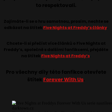
to respektovali.
Zajímáte-li se o hru samotnou, prosím, nechte se
odkázat na štítek
Five Nights at
Freddy’s články
.
Chcete-li si přečíst více článků o Five Nights at
Freddy’s, společně s dalšími fanfikcemi, přejděte
na štítek
Five Nights at Freddy’s
.
Pro všechny díly této fanfikce otevřete
štítek
Forever With Us
.