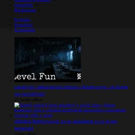
DeepWeb
10
Backrooms
4
Poslední
Populární
Komentáře
Level Fun: nekonečná oslava v Backrooms, ze které
se neodchází
21 hodin dříve
Alžběta Báthoryová: co je doložené a co je jen
legenda
3 dny dříve