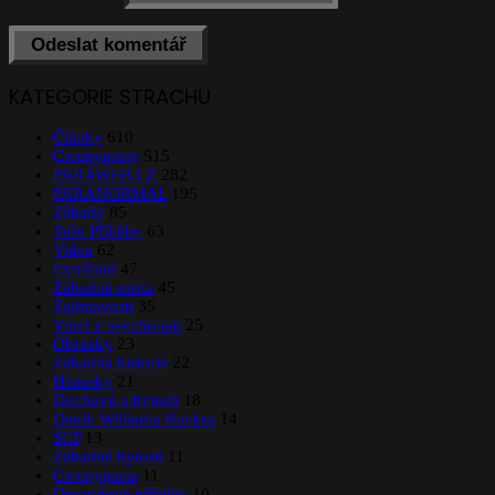
KATEGORIE STRACHU
Články
610
Creepypasty
515
PARAWEB.CZ
282
PARANORMAL
195
Záhady
85
Vaše Příběhy
63
Videa
62
Extrémní
47
Záhadná místa
45
Zajímavosti
35
Vrazi a psychopati
25
Obrázky
23
Záhadná historie
22
Historky
21
Duchové a bytosti
18
Deník Williama Buckse
14
SCP
13
Záhadné bytosti
11
Creepypasta
11
Opravdové příběhy
10