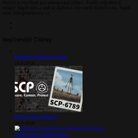
Projekt je otevřený pro talentované tvůrce. Tvoříš svůj děsivý
obsah? Napiš nám a staň se dalším z obyvatelů DarkTownu. Napiš
nám: Info@darktown.cz
Facebook
Instagram
Nejčtenější Články
Prokletá telefonní čísla
18.9.2016
Kdo je Siren Head?
26.5.2020
Zrůdnosti z Deep Webu