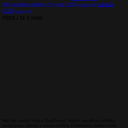
záhada
(96)
vrah
(103)
strašidelné příběhy
(79)
vražda
(64)
(129)
záhady
(44)
PŘIDEJ SE K NÁM
Máš rád strach? Vítej v DarkTownu. Najdeš zde děsivé příběhy,
creepypasty, záhady a mnoho dalších zvláštností z našeho světa.