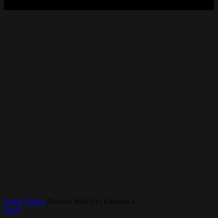
Domů
/
Články
/
Forever With Us | Kapitola 6.
Články