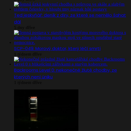
Ted jeskyňář: deník z díry, ze které se nemělo šahat
dál
5 dny dříve
SCP-049: Morový doktor, který léčí smrtí
1 týdnem dříve
Backrooms Level 0: nekonečné žluté chodby, ze
kterých není úniku
1 týdnem dříve