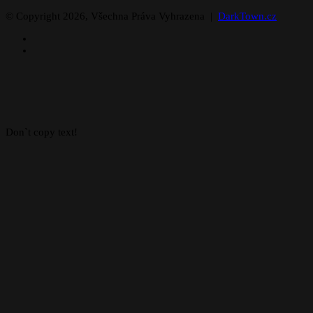
© Copyright 2026, Všechna Práva Vyhrazena |
DarkTown.cz
Facebook
Instagram
Facebook
X
WhatsApp
Telegram
Back
to
top
button
Don`t copy text!