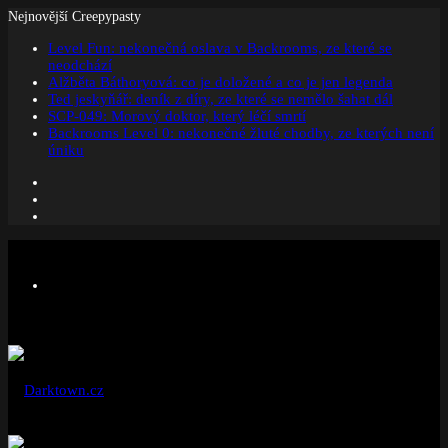
Nejnovější Creepypasty
Level Fun: nekonečná oslava v Backrooms, ze které se
neodchází
Alžběta Báthoryová: co je doložené a co je jen legenda
Ted jeskyňář: deník z díry, ze které se nemělo šahat dál
SCP-049: Morový doktor, který léčí smrtí
Backrooms Level 0: nekonečné žluté chodby, ze kterých není
úniku
Facebook
Instagram
Náhodný
článek
Menu