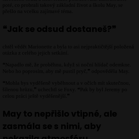
poté, co probrali takový základní život a školu May, se
přešlo na vcelku zajímavé téma.
❝Jak se odsud dostaneš?❞
chtěl vědět Marionette a byla to asi nejpraktičtější položená
otázka z celého jejich setkání.
❝Napadlo mě, že proběhnu, když si noční hlídač odemkne.
Nebo ho poprosím, aby mě pustil pryč,❞ odpověděla May.
❝Mohla bys vyděšeně vyběhnout a v očích mít skutečnou,
šílenou hrůzu,❞ uchechtl se Foxy. ❝Pak by byl Jeremy po
celou práci ještě vyděšenější.❞
May to nepřišlo vtipné, ale
zasmála se s nimi, aby
nekazila atmosféru.