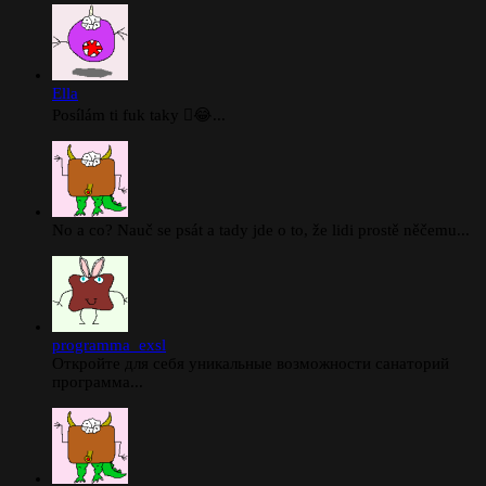
Ella
Posílám ti fuk taky 🫪😂...
No a co? Nauč se psát a tady jde o to, že lidi prostě něčemu...
programma_exsl
Откройте для себя уникальные возможности санаторий
программа...