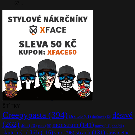
67...
ŠTÍTKY
Creepypasta
(394)
děsivé
Držitelé
(61)
duchové
(42)
(262)
monstrum
(141)
děti
(70)
gore
(46)
mrtvý
(41)
noc
(41)
strach
(131)
skutečný příběh
(116)
smrt
(96)
strašidelné