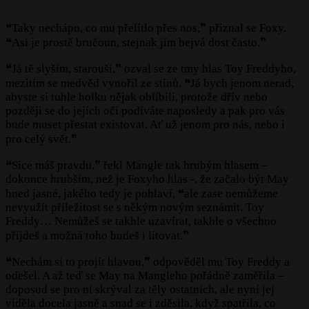
❝Taky nechápu, co mu přelítlo přes nos,❞ přiznal se Foxy.
❝Asi je prostě bručoun, stejnak jím bejvá dost často.❞
❝Já tě slyším, starouši,❞ ozval se ze tmy hlas Toy Freddyho,
mezitím se medvěd vynořil ze stínů. ❝Já bych jenom nerad,
abyste si tuhle holku nějak oblíbili, protože dřív nebo
později se do jejích očí podíváte naposledy a pak pro vás
bude muset přestat existovat. Ať už jenom pro nás, nebo i
pro celý svět.❞
❝Sice máš pravdu,❞ řekl Mangle tak hrubým hlasem –
dokonce hrubším, než je Foxyho hlas -, že začalo být May
hned jasné, jakého tedy je pohlaví, ❝ale zase nemůžeme
nevyužít příležitost se s někým novým seznámit. Toy
Freddy… Nemůžeš se takhle uzavírat, takhle o všechno
přijdeš a možná toho budeš i litovat.❞
❝Nechám si to projít hlavou,❞ odpověděl mu Toy Freddy a
odešel. A až teď se May na Mangleho pořádně zaměřila –
doposud se pro ni skrýval za těly ostatních, ale nyní jej
viděla docela jasně a snad se i zděsila, když spatřila, co