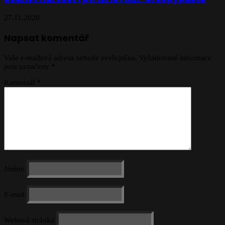
27.11.2020
Napsat komentář
Vaše e-mailová adresa nebude zveřejněna.
Vyžadované informace
jsou označeny
*
Komentář
*
Jméno
E-mail
Webová stránka