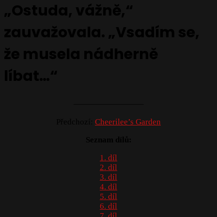
„Ostuda, vážně,“
zauvažovala. „Vsadím se,
že musela nádherně
líbat…“
————————–
Předchozí:
Cheerilee’s Garden
Seznam dílů:
1. díl
2. díl
3. díl
4. díl
5. díl
6. díl
7. díl