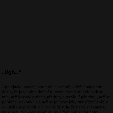
„Ugh…“
Applejack unaveně pootevřela své oči, když jí najednou
došlo, že je v úplně jiné části tvrze. Světla tu bylo o dost
míň, než kdy tady viděla předtím, a trvalo jí pár chvil, než se
pořádně rozkoukala a než se její zorničky tmě přizpůsobily.
Pokusila se posadit, ale rychle zjistila, že nemá sebemenší
možnost. Dva kovové půlkruhy držely její zadní nohy