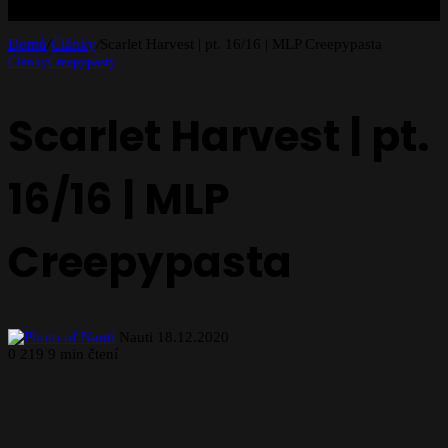
Domů
/
Články
/
Scarlet Harvest | pt. 16/16 | MLP Creepypasta
Články
Creepypasty
Scarlet Harvest | pt.
16/16 | MLP
Creepypasta
Follow
Send
Nauti
18.12.2020
on
an
0
219
9 min čtení
X
email