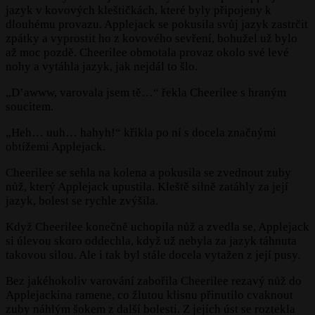
jazyk v kovových kleštičkách, které byly připojeny k
dlouhému provazu. Applejack se pokusila svůj jazyk zastrčit
zpátky a vyprostit ho z kovového sevření, bohužel už bylo
až moc pozdě. Cheerilee obmotala provaz okolo své levé
nohy a vytáhla jazyk, jak nejdál to šlo.
„D’awww, varovala jsem tě…“ řekla Cheerilee s hraným
soucitem.
„Heh… uuh… hahyh!“ křikla po ní s docela značnými
obtížemi Applejack.
Cheerilee se sehla na kolena a pokusila se zvednout zuby
nůž, který Applejack upustila. Kleště silně zatáhly za její
jazyk, bolest se rychle zvýšila.
Když Cheerilee konečně uchopila nůž a zvedla se, Applejack
si úlevou skoro oddechla, když už nebyla za jazyk táhnuta
takovou silou. Ale i tak byl stále docela vytažen z její pusy.
Bez jakéhokoliv varování zabořila Cheerilee rezavý nůž do
Applejackina ramene, co žlutou klisnu přinutilo cvaknout
zuby náhlým šokem z další bolesti. Z jejích úst se roztekla