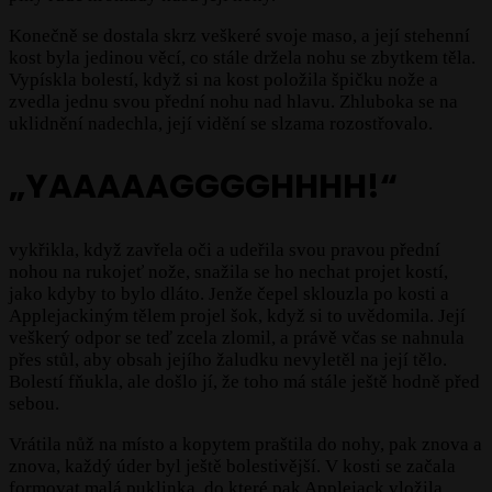
Konečně se dostala skrz veškeré svoje maso, a její stehenní
kost byla jedinou věcí, co stále držela nohu se zbytkem těla.
Vypískla bolestí, když si na kost položila špičku nože a
zvedla jednu svou přední nohu nad hlavu. Zhluboka se na
uklidnění nadechla, její vidění se slzama rozostřovalo.
„YAAAAAGGGGHHHH!“
vykřikla, když zavřela oči a udeřila svou pravou přední
nohou na rukojeť nože, snažila se ho nechat projet kostí,
jako kdyby to bylo dláto. Jenže čepel sklouzla po kosti a
Applejackiným tělem projel šok, když si to uvědomila. Její
veškerý odpor se teď zcela zlomil, a právě včas se nahnula
přes stůl, aby obsah jejího žaludku nevyletěl na její tělo.
Bolestí fňukla, ale došlo jí, že toho má stále ještě hodně před
sebou.
Vrátila nůž na místo a kopytem praštila do nohy, pak znova a
znova, každý úder byl ještě bolestivější. V kosti se začala
formovat malá puklinka, do které pak Applejack vložila