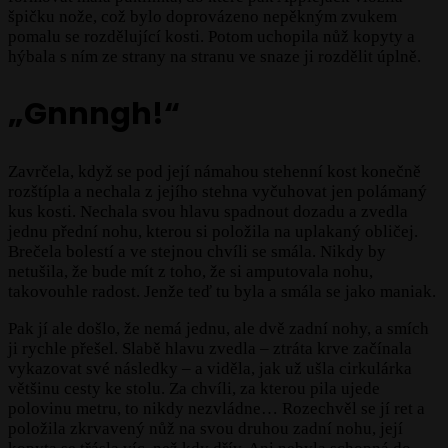
špičku nože, což bylo doprovázeno nepěkným zvukem
pomalu se rozdělující kosti. Potom uchopila nůž kopyty a
hýbala s ním ze strany na stranu ve snaze ji rozdělit úplně.
„Gnnngh!“
Zavrčela, když se pod její námahou stehenní kost konečně
rozštípla a nechala z jejího stehna vyčuhovat jen polámaný
kus kosti. Nechala svou hlavu spadnout dozadu a zvedla
jednu přední nohu, kterou si položila na uplakaný obličej.
Brečela bolestí a ve stejnou chvíli se smála. Nikdy by
netušila, že bude mít z toho, že si amputovala nohu,
takovouhle radost. Jenže teď tu byla a smála se jako maniak.
Pak jí ale došlo, že nemá jednu, ale dvě zadní nohy, a smích
ji rychle přešel. Slabě hlavu zvedla – ztráta krve začínala
vykazovat své následky – a viděla, jak už ušla cirkulárka
většinu cesty ke stolu. Za chvíli, za kterou pila ujede
polovinu metru, to nikdy nezvládne… Rozechvěl se jí ret a
položila zkrvavený nůž na svou druhou zadní nohu, její