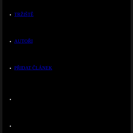
TRŽIŠTĚ
AUTOŘI
PŘIDAT ČLÁNEK
Switch
skin
Hledat