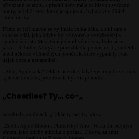
přivázané ke stolu, a přední nohy měla za hlavou svázané
pouty, jejichž řetěz, který je spojoval, byl ukryt v dírách
stolní desky.
Přímo za její hlavou se vyjímala velká páka, a stůl sám o
sobě se zdál, jako kdyby byl vytvořen z vyvýšenější a
spodnější části. Mezi těmi jednotlivými kusy bylo něco
jako… držadlo. A když se porozhlédla po místnosti, zahlédla
hned několik všemožných pomůcek, které vypadaly i tak
nějak docela nenápadně.
„Ahoj, Applejack,“ řekla Cheerilee, když vystoupila ze stínů,
„jak tak koukám, preferovala bys víc pohodlí.“
„Cheerilee? Ty… co-„
zakoktala Applejack. „Takže ty jseš ta, kdo-„
„Zabila Apple Bloom a Fluttershy? Ano,“ řekla tím stejným
tónem, jako kdyby mluvila o počasí. „I když, za smrt
Fluttershy mohou spíš brouci, hmmm…“