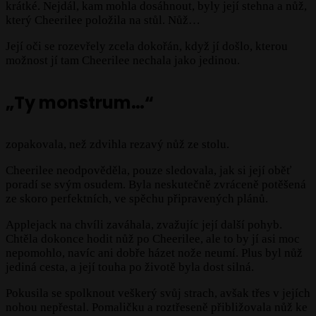
krátké. Nejdál, kam mohla dosáhnout, byly její stehna a nůž,
který Cheerilee položila na stůl. Nůž…
Její oči se rozevřely zcela dokořán, když jí došlo, kterou
možnost jí tam Cheerilee nechala jako jedinou.
„Ty monstrum…“
zopakovala, než zdvihla rezavý nůž ze stolu.
Cheerilee neodpověděla, pouze sledovala, jak si její oběť
poradí se svým osudem. Byla neskutečně zvráceně potěšená
ze skoro perfektních, ve spěchu připravených plánů.
Applejack na chvíli zaváhala, zvažujíc její další pohyb.
Chtěla dokonce hodit nůž po Cheerilee, ale to by jí asi moc
nepomohlo, navíc ani dobře házet nože neumí. Plus byl nůž
jediná cesta, a její touha po životě byla dost silná.
Pokusila se spolknout veškerý svůj strach, avšak třes v jejích
nohou nepřestal. Pomaličku a roztřeseně přibližovala nůž ke