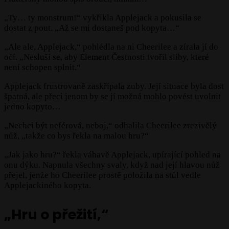
„Ty… ty monstrum!“ vykřikla Applejack a pokusila se
dostat z pout. „Až se mi dostaneš pod kopyta…“
„Ale ale, Applejack,“ pohlédla na ni Cheerilee a zírala jí do
očí. „Nesluší se, aby Element Čestnosti tvořil sliby, které
není schopen splnit.“
Applejack frustrovaně zaskřípala zuby. Její situace byla dost
špatná, ale přeci jenom by se jí možná mohlo povést uvolnit
jedno kopyto…
„Nechci být neférová, neboj,“ odhalila Cheerilee zrezivělý
nůž, „takže co bys řekla na malou hru?“
„Jak jako hru?“ řekla váhavě Applejack, upírající pohled na
onu dýku. Napnula všechny svaly, když nad její hlavou nůž
přejel, jenže ho Cheerilee prostě položila na stůl vedle
Applejackiného kopyta.
„Hru o přežití,“