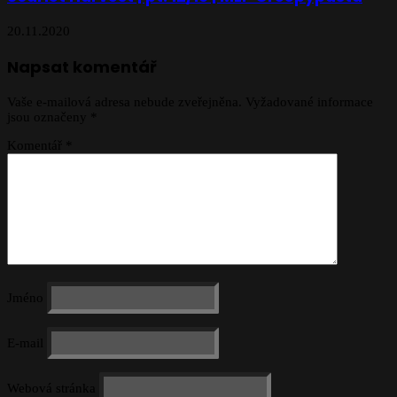
20.11.2020
Napsat komentář
Vaše e-mailová adresa nebude zveřejněna.
Vyžadované informace
jsou označeny
*
Komentář
*
Jméno
E-mail
Webová stránka