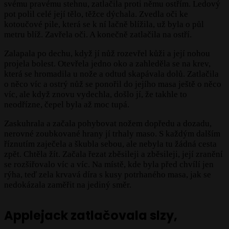
svému pravému stehnu, zatlačila proti němu ostřím. Ledový
pot polil celé její tělo, těžce dýchala. Zvedla oči ke
kotoučové pile, která se k ní lačně blížila, už byla o půl
metru blíž. Zavřela oči. A konečně zatlačila na ostří.
Zalapala po dechu, když jí nůž rozevřel kůži a její nohou
projela bolest. Otevřela jedno oko a zahleděla se na krev,
která se hromadila u nože a odtud skapávala dolů. Zatlačila
o něco víc a ostrý nůž se ponořil do jejího masa ještě o něco
víc, ale když znovu vydechla, došlo jí, že takhle to
neodřízne, čepel byla až moc tupá.
Zaskuhrala a začala pohybovat nožem dopředu a dozadu,
nerovné zoubkované hrany jí trhaly maso. S každým dalším
říznutím zaječela a škubla sebou, ale nebyla tu žádná cesta
zpět. Chtěla žít. Začala řezat zběsileji a zběsileji, její zranění
se rozšiřovalo víc a víc. Na místě, kde byla před chvílí jen
rýha, teď zela krvavá díra s kusy potrhaného masa, jak se
nedokázala zaměřit na jediný směr.
Applejack zatlačovala slzy,