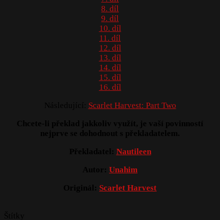
8. díl
9. díl
10. díl
11. díl
12. díl
13. díl
14. díl
15. díl
16. díl
Následující:
Scarlet Harvest: Part Two
Chcete-li překlad jakkoliv využít, je vaší povinností
nejprve se dohodnout s překladatelem.
Překladatel:
Nautileen
Autor:
Unahim
Originál:
Scarlet Harvest
Štítky