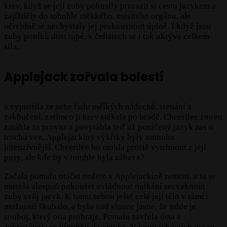
krev, když se její zuby pokusily prorazit si cestu jazykem a
zajížděly do tohohle měkkého, masitého orgánu, ale
očividně se nechystaly jej prokousnout úplně. I když jsou
zuby poníků dost tupé, v čelistech se i tak ukrývá celkem
síla.
Applejack zařvala bolestí
a vypustila ze sebe řadu mělkých nádechů, sténání a
zakňučení, zatímco jí krev stékala po bradě. Cheerilee znovu
zatáhla za provaz a povytáhla teď už poničený jazyk zas o
trochu ven, Applejackiny výkřiky byly omnoho
intenzivnější. Cheerilee ho mohla prostě vytrhnout z její
pusy, ale kde by v tomhle byla zábava?
Začala pomalu otáčet nožem v Applejackině rameni, a ta se
musela alespoň pokoušet ovládnout nutkání secvaknout
zuby svůj jazyk. K tomu sebou ještě celé její tělo v rámci
možností škubalo, a bylo nad slunce jasné, že tohle je
souboj, který ona prohraje. Pomalu zavřela ústa a
zahryzávala se hlouběji do jazyka. V koutcích jejích úst se