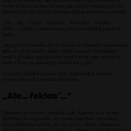
kopyta se třásla víc, než kdy dřív. Ani nebyla schopná do
svého druhého stehna říznout, jako kdyby veškerá její síla
opustila její tělo. Začala jen a jen plakat ze strachu a bolesti.
„Ne… Ne… C-Cel… Celestio… Já nechci… Nechci
umřít…“ pískla, s kotoučovou pilou jen několik palců od
stolu.
„A proč jsi to neřekla dřív?“ ozvala se Cheerilee a narovnala
páku do předchozího směru, čímž zastavila cirkulárku v
cestě a přitáhla Applejackiny přední nohy zase zpátky ke
stolu. Už se zas nemohla pohnout ani o píď.
Cheerilee přešla ke straně stolu, Applejack ji přitom s
výrazem bolesti a rozpaků sledovala.
„Ale… řeklas’…“
Cheerilee se od srdce zasmála. „Oh, Applejack, ty jsi tak
důvěřivá, žes zapoměla, že i poníci umí lhát? Ale neboj,
tvoje obětování nebude pro nic za nic,“ řekla a ohnula se,
aby z pahýlu její nohy olízla krev. „Mmmm, nejlepší, když to