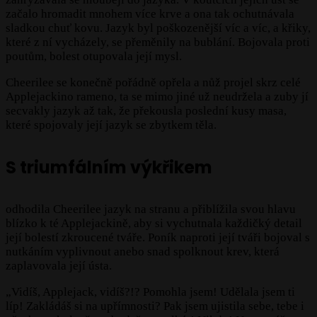
začalo hromadit mnohem více krve a ona tak ochutnávala
sladkou chuť kovu. Jazyk byl poškozenější víc a víc, a křiky,
které z ní vycházely, se přeměnily na bublání. Bojovala proti
poutům, bolest otupovala její mysl.
Cheerilee se konečně pořádně opřela a nůž projel skrz celé
Applejackino rameno, ta se mimo jiné už neudržela a zuby jí
secvakly jazyk až tak, že překousla poslední kusy masa,
které spojovaly její jazyk se zbytkem těla.
S triumfálním výkřikem
odhodila Cheerilee jazyk na stranu a přiblížila svou hlavu
blízko k té Applejackině, aby si vychutnala každičký detail
její bolestí zkroucené tváře. Poník naproti její tváři bojoval s
nutkáním vyplivnout anebo snad spolknout krev, která
zaplavovala její ústa.
„Vidíš, Applejack, vidíš?!? Pomohla jsem! Udělala jsem ti
líp! Zakládáš si na upřímnosti? Pak jsem ujistila sebe, tebe i