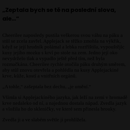
„Zeptala bych se tě na poslední slova,
ale…“
Cheerilee naposledy pustila veškerou svou váhu na páku a
stůl se zcela zavřel. Applejack se těžko zmohla na výkřik,
když se její hrudník polámal a lebka roztříštila, vypouštějíc
kusy jejího mozku s krví po stole na zem. Jedno její oko
nevydrželo tlak a vypadlo ještě před tím, než byla
rozmačkána. Cheerilee rychle otočila páku druhým směrem,
aby stůl znovu otevřela a pohlédla na kusy Applejackiné
krve, kůže, kostí a vnitřních orgánů.
„A tohle,“ zašeptala bez dechu, „je umění.“
Všimla si Applejackiného jazyka, jak leží na zemi v hromadě
krve nedaleko od ní, a najednou dostala nápad. Zvedla jazyk
a vložila ho do skleničky, ve které sem přinesla brouky.
Zvedla ji a ve slabém světle ji prohlížela.