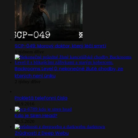
SCP-049: Morový doktor, který léčí smrtí
1 týdnem dříve
Backrooms Level 0: nekonečné žluté chodby, ze
kterých není úniku
2 týdny dříve
Prokletá telefonní čísla
18.9.2016
Kdo je Siren Head?
26.5.2020
Zrůdnosti z Deep Webu