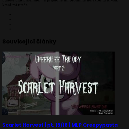
budete cítit příjemně... a případně mi promiňte nějakou tu krysu,
která mi uteče...
Website
Facebook
X
Instagram
Související články
Scarlet Harvest | pt. 15/16 | MLP Creepypasta