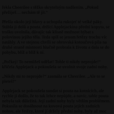
řekla Cheerilee s těžko skrytelným nadšením. „Pokud
přežiješ… nechám tě jít.“
Přešla okolo její hlavy a uchopila rukojeť té velké páky.
Stáhla ji dolů a pouta, držící Applejackina přední kopyta, se
trošku uvolnila, dávajíc tak klisně možnost hýbat s
polovinou jejího těla. Teda spíš se jenom řetězy trochu víc
natáhly. A ve stejnou chvíli se obrovská kotoučová pila na
druhé straně místnosti hlučně probrala k životu a dala se do
pohybu, blíž a blíž k ní.
„Počkej! To nemůžeš udělat! Tohle ti nikdy neprojde!“
křičela Applejack a pokoušela se uvolnit svoje zadní nohy.
„Nikdy mi to neprojde?“ zasmála se Cheerilee. „Ale to se
pleteš!“
Applejack se pokoušela sundat si pouta na kotnících, ale
rychle jí došlo, že to tak lehce nepůjde, a navíc, tahle pouta
nebyla tak důležitá. Její zadní nohy byly větším problémem.
Pokusila se dosáhnout na kovová pouta jejích zadních
nohou, ale řetězy, které jí držely přední nohy, byly až moc