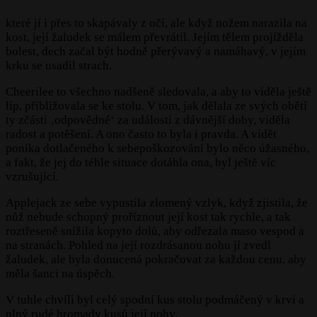
které jí i přes to skapávaly z očí, ale když nožem narazila na
kost, její žaludek se málem převrátil. Jejím tělem projížděla
bolest, dech začal být hodně přerývavý a namáhavý, v jejím
krku se usadil strach.
Cheerilee to všechno nadšeně sledovala, a aby to viděla ještě
líp, přibližovala se ke stolu. V tom, jak dělala ze svých obětí
ty zčásti ‚odpovědné‘ za události z dávnější doby, viděla
radost a potěšení. A ono často to byla i pravda. A vidět
poníka dotlačeného k sebepoškozování bylo něco úžasného,
a fakt, že jej do téhle situace dotáhla ona, byl ještě víc
vzrušující.
Applejack ze sebe vypustila zlomený vzlyk, když zjistila, že
nůž nebude schopný proříznout její kost tak rychle, a tak
roztřeseně snížila kopyto dolů, aby odřezala maso vespod a
na stranách. Pohled na její rozdrásanou nohu jí zvedl
žaludek, ale byla donucená pokračovat za každou cenu, aby
měla šanci na úspěch.
V tuhle chvíli byl celý spodní kus stolu podmáčený v krvi a
plný rudé hromady kusů její nohy.