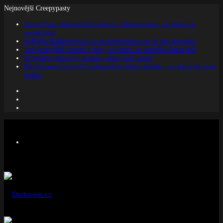
Nejnovější Creepypasty
Level Fun: nekonečná oslava v Backrooms, ze které se
neodchází
Alžběta Báthoryová: co je doložené a co je jen legenda
Ted jeskyňář: deník z díry, ze které se nemělo šahat dál
SCP-049: Morový doktor, který léčí smrtí
Backrooms Level 0: nekonečné žluté chodby, ze kterých není
úniku
Facebook
Instagram
Náhodný
článek
Menu