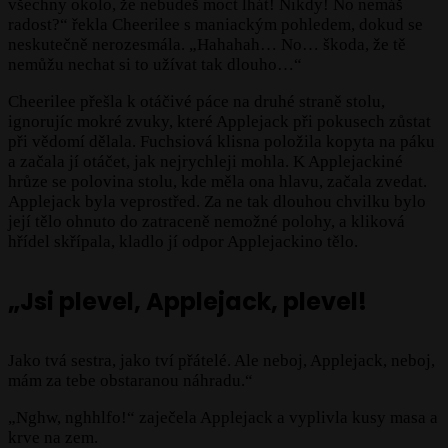
všechny okolo, že nebudeš moct lhát! Nikdy! No nemáš
radost?“ řekla Cheerilee s maniackým pohledem, dokud se
neskutečně nerozesmála. „Hahahah… No… škoda, že tě
nemůžu nechat si to užívat tak dlouho…“
Cheerilee přešla k otáčivé páce na druhé straně stolu,
ignorujíc mokré zvuky, které Applejack při pokusech zůstat
při vědomí dělala. Fuchsiová klisna položila kopyta na páku
a začala jí otáčet, jak nejrychleji mohla. K Applejackiné
hrůze se polovina stolu, kde měla ona hlavu, začala zvedat.
Applejack byla veprostřed. Za ne tak dlouhou chvilku bylo
její tělo ohnuto do zatraceně nemožné polohy, a kliková
hřídel skřípala, kladlo jí odpor Applejackino tělo.
„Jsi plevel, Applejack, plevel!
Jako tvá sestra, jako tví přátelé. Ale neboj, Applejack, neboj,
mám za tebe obstaranou náhradu.“
„Nghw, nghhlfo!“ zaječela Applejack a vyplivla kusy masa a
krve na zem.