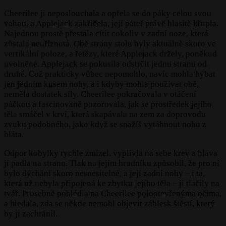
Cheerilee ji neposlouchala a opřela se do páky celou svou
vahou, a Applejack zakřičela, její páteř právě hlasitě křupla.
Najednou prostě přestala cítit cokoliv v zadní noze, která
zůstala neuříznutá. Obě strany stolu byly aktuálně skoro ve
vertikální poloze, a řetězy, které Applejack držely, poněkud
uvolněné. Applejack se pokusila odstrčit jednu stranu od
druhé. Což prakticky vůbec nepomohlo, navíc mohla hýbat
jen jedním kusem nohy, a i kdyby mohla používat obě,
neměla dostatek síly. Cheerilee pokračovala v otáčení
páčkou a fascinovaně pozorovala, jak se prostředek jejího
těla smáčel v krvi, která skapávala na zem za doprovodu
zvuku podobného, jako když se snažíš vytáhnout nohu z
bláta.
Odpor kobylky rychle zmizel, vyplivla na sebe krev a hlava
jí padla na stranu. Tlak na jejím hrudníku způsobil, že pro ni
bylo dýchání skoro nesnesitelné, a její zadní nohy – i ta,
která už nebyla připojená ke zbytku jejího těla – ji tlačily na
tvář. Prosebně pohlédla na Cheerilee polootevřenýma očima,
a hledala, zda se někde nemohl objevit záblesk štěstí, který
by ji zachránil.