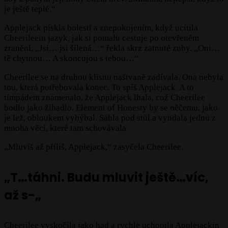
je ještě teplé.“
Applejack pískla bolestí a znepokojením, když ucítila
Cheerileein jazyk, jak si pomalu cestuje po otevřeném
zranění. „Jsi… jsi šílená…“ řekla skrz zatnuté zuby. „Oni…
tě chytnou… A skoncujou s tebou…“
Cheerilee se na druhou klisnu naštvaně zadívala. Ona nebyla
tou, která potřebovala konec. To spíš Applejack. A to
tímpádem znamenalo, že Applejack lhala, což Cheerilee
bodlo jako žihadlo. Element of Honesty by se něčemu, jako
je lež, obloukem vyhýbal. Sáhla pod stůl a vyndala jednu z
mnoha věcí, které tam schovávala.
„Mluvíš až příliš, Applejack,“ zasyčela Cheerilee.
„T…táhni. Budu mluvit ještě…víc,
až s-„
Cheerilee vyskočila jako had a rychle uchopila Applejackin