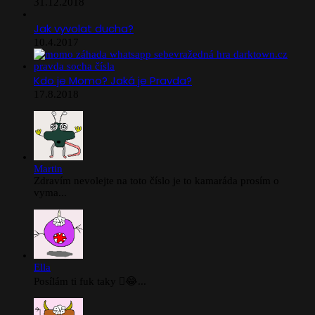
31.12.2018
Jak vyvolat ducha?
10.4.2017
Kdo je Momo? Jaká je Pravda?
17.8.2018
Martin
Zdravím nevolejte na toto číslo je to kamaráda prosím o
vyma...
Ella
Posílám ti fuk taky 🫪😂...