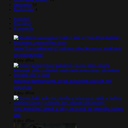
DeepWeb
10
Backrooms
4
Poslední
Populární
Komentáře
Level Fun: nekonečná oslava v Backrooms, ze které
se neodchází
2 dny dříve
Alžběta Báthoryová: co je doložené a co je jen
legenda
4 dny dříve
Ted jeskyňář: deník z díry, ze které se nemělo šahat
dál
6 dny dříve