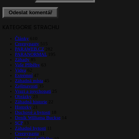
KATEGORIE STRACHU
Články
610
Creepypasty
515
PARAWEB.CZ
282
PARANORMAL
195
Záhady
85
Vaše Příběhy
63
Videa
62
Extrémní
47
Záhadná místa
45
Zajímavosti
35
Vrazi a psychopati
25
Obrázky
23
Záhadná historie
22
Historky
21
Duchové a bytosti
18
Deník Williama Buckse
14
SCP
13
Záhadné bytosti
11
Creepypasta
11
Opravdové příběhy
10