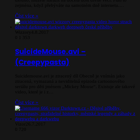
dlouho, můžete narazit na docela dost divné věci. Platí to
zejména, když přebýváte na samotném dně internetu.…
Číst více »
Wizzory
4.8.2017
0
1 353
SuicideMouse.avi –
(Creepypasta)
Suicidemouse.avi je ztracený díl Obecně je vnímán jako
ztracená, vymazaná a neviditelná epizoda cartoonového
seriálu pro děti jménem „Mickey Mouse“. Existuje ale takové
video, které je i z…
Číst více »
Vizor
26.7.2017
0
720