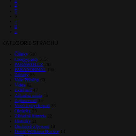
«
4
5
6
7
8
»
KATEGORIE STRACHU
Články
610
Creepypasty
515
PARAWEB.CZ
282
PARANORMAL
195
Záhady
85
Vaše Příběhy
63
Videa
62
Extrémní
47
Záhadná místa
45
Zajímavosti
35
Vrazi a psychopati
25
Obrázky
23
Záhadná historie
22
Historky
21
Duchové a bytosti
18
Deník Williama Buckse
14