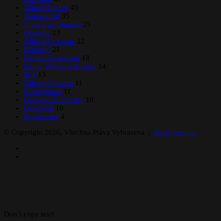
Záhadná místa
45
Zajímavosti
35
Vrazi a psychopati
25
Obrázky
23
Záhadná historie
22
Historky
21
Duchové a bytosti
18
Deník Williama Buckse
14
SCP
13
Záhadné bytosti
11
Creepypasta
11
Opravdové příběhy
10
DeepWeb
10
Backrooms
4
© Copyright 2026, Všechna Práva Vyhrazena |
DarkTown.cz
Facebook
Instagram
Back
to
top
button
Don`t copy text!