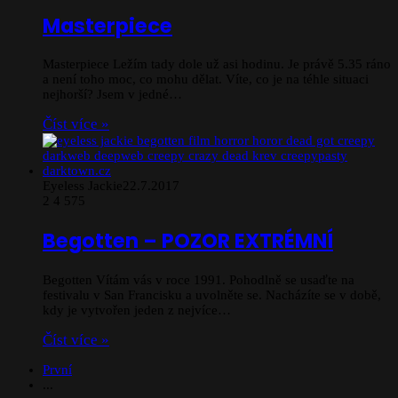
Masterpiece
Masterpiece Ležím tady dole už asi hodinu. Je právě 5.35 ráno
a není toho moc, co mohu dělat. Víte, co je na téhle situaci
nejhorší? Jsem v jedné…
Číst více »
Eyeless Jackie
22.7.2017
2
4 575
Begotten – POZOR EXTRÉMNÍ
Begotten Vítám vás v roce 1991. Pohodlně se usaďte na
festivalu v San Francisku a uvolněte se. Nacházíte se v době,
kdy je vytvořen jeden z nejvíce…
Číst více »
První
...