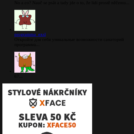
No a co? Nauč se psát a tady jde o to, že lidi prostě něčemu...
programma_exsl
Откройте для себя уникальные возможности санаторий
программа...
67...