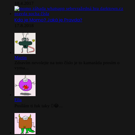
10.4.2017
Kdo je Momo? Jaká je Pravda?
17.8.2018
Martin
Zdravím nevolejte na toto číslo je to kamaráda prosím o
vyma...
Ella
Posílám ti fuk taky 🫪😂...