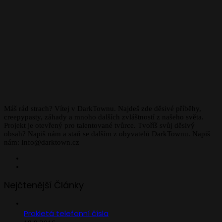
Máš rád strach? Vítej v DarkTownu. Najdeš zde děsivé příběhy,
creepypasty, záhady a mnoho dalších zvláštností z našeho světa.
Projekt je otevřený pro talentované tvůrce. Tvoříš svůj děsivý
obsah? Napiš nám a staň se dalším z obyvatelů DarkTownu. Napiš
nám: Info@darktown.cz
Facebook
Instagram
Nejčtenější Články
Prokletá telefonní čísla