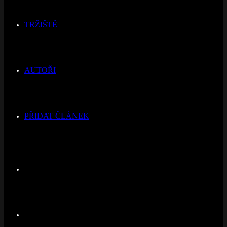
TRŽIŠTĚ
AUTOŘI
PŘIDAT ČLÁNEK
Switch
skin
Hledat