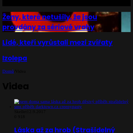
Ženy, které netušily, že jsou
provdány za sériové vrahy
Lidé, kteří vyrůstali mezi zvířaty
Izolepa
Domů
/
Videa
Videa
Skellet
12.9.2017
0
918
Láska až za hrob (Strašidelný