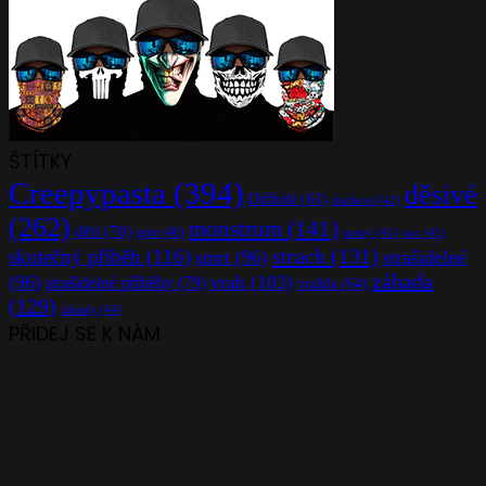
ŠTÍTKY
Creepypasta
(394)
děsivé
Držitelé
(61)
duchové
(42)
(262)
monstrum
(141)
děti
(70)
gore
(46)
mrtvý
(41)
noc
(41)
strach
(131)
skutečný příběh
(116)
smrt
(96)
strašidelné
záhada
(96)
vrah
(103)
strašidelné příběhy
(79)
vražda
(64)
(129)
záhady
(44)
PŘIDEJ SE K NÁM