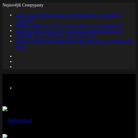
Nejnovější Creepypasty
Level Fun: nekonečná oslava v Backrooms, ze které se
neodchází
Alžběta Báthoryová: co je doložené a co je jen legenda
Ted jeskyňář: deník z díry, ze které se nemělo šahat dál
SCP-049: Morový doktor, který léčí smrtí
Backrooms Level 0: nekonečné žluté chodby, ze kterých není
úniku
Facebook
Instagram
Náhodný
článek
Menu