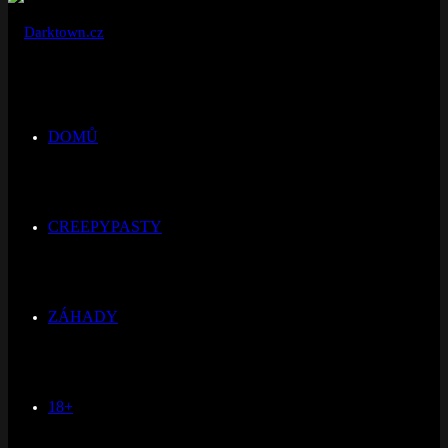
DOMŮ
CREEPYPASTY
ZÁHADY
18+