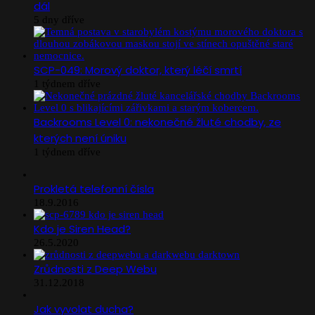
dál
5 dny dříve
SCP-049: Morový doktor, který léčí smrtí
1 týdnem dříve
Backrooms Level 0: nekonečné žluté chodby, ze
kterých není úniku
1 týdnem dříve
Prokletá telefonní čísla
18.9.2016
Kdo je Siren Head?
26.5.2020
Zrůdnosti z Deep Webu
31.12.2018
Jak vyvolat ducha?