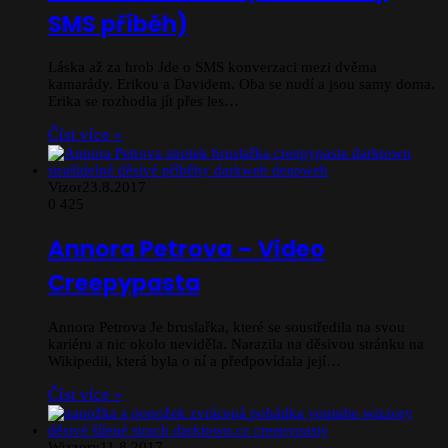
SMS příběh)
Láska až za hrob Jde o SMS konverzaci mezi dvěma
kamarády. Erikou a Davidem. Oba se nudí a jsou samy doma.
Erika se rozhodla jít přes les…
Číst více »
Vizor
23.8.2017
0
425
Annora Petrova – Video
Creepypasta
Annora Petrova Je bruslařka, které se soustředila na svou
kariéru a nic okolo neviděla. Narazila na děsivou stránku na
Wikipedii, která byla o ní a předpovídala její…
Číst více »
Wizzory
11.8.2017