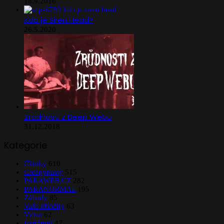
18.9.2016
Kdo je Siren Head?
26.5.2020
Zrůdnosti z Deep Webu
31.12.2018
Kategorie
Články
610
Creepypasty
515
PARAWEB.CZ
282
PARANORMAL
195
Záhady
85
Vaše Příběhy
63
Videa
62
Extrémní
47