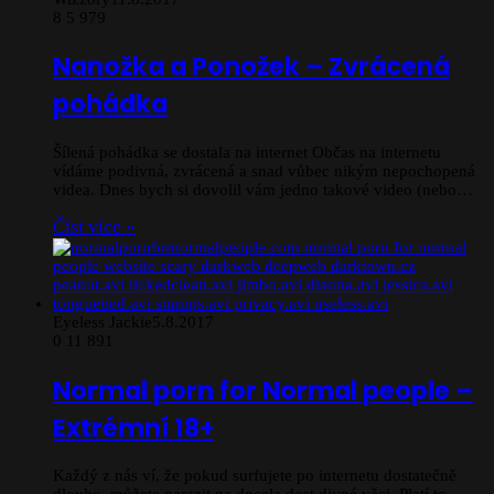
8
5 979
Nanožka a Ponožek – Zvrácená
pohádka
Šílená pohádka se dostala na internet Občas na internetu
vídáme podivná, zvrácená a snad vůbec nikým nepochopená
videa. Dnes bych si dovolil vám jedno takové video (nebo…
Číst více »
Eyeless Jackie
5.8.2017
0
11 891
Normal porn for Normal people –
Extrémní 18+
Každý z nás ví, že pokud surfujete po internetu dostatečně