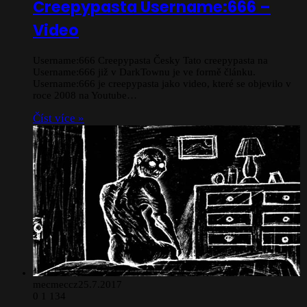
Creepypasta Username:666 –
Video
Username:666 Creepypasta Česky Tato creepypasta na
Username:666 již v DarkTownu je ve formě článku.
Username:666 je creepypasta jako video, které se objevilo v
roce 2008 na Youtube…
Číst více »
mecmeccz
25.7.2017
0
1 134