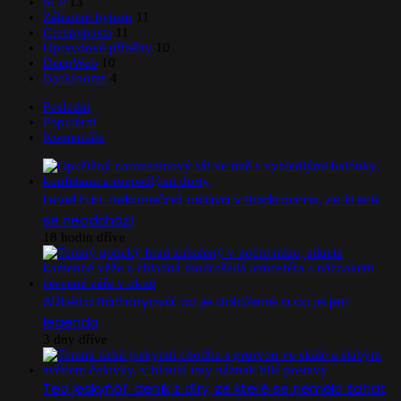
SCP
13
Záhadné bytosti
11
Creepypasta
11
Opravdové příběhy
10
DeepWeb
10
Backrooms
4
Poslední
Populární
Komentáře
Level Fun: nekonečná oslava v Backrooms, ze které
se neodchází
18 hodin dříve
Alžběta Báthoryová: co je doložené a co je jen
legenda
3 dny dříve
Ted jeskyňář: deník z díry, ze které se nemělo šahat